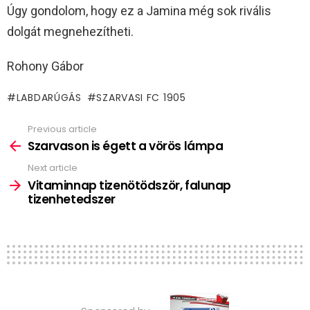
Úgy gondolom, hogy ez a Jamina még sok rivális
dolgát megnehezítheti.
Rohony Gábor
LABDARÚGÁS
SZARVASI FC 1905
Previous article
See
more
Szarvason is égett a vörös lámpa
Next article
Vitaminnap tizenötödször, falunap
tizenhetedszer