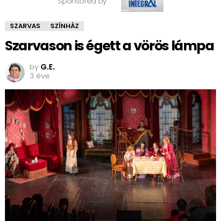
Sponsored by
SZARVAS
SZÍNHÁZ
Szarvason is égett a vörös lámpa
by
G.E.
3 éve