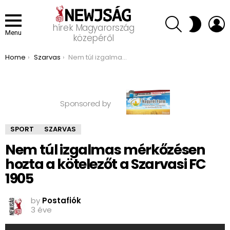
SEARCH
L
SWITCH
hírek Magyarország
SKIN
Menu
közepéről
You are here:
Home
Szarvas
Nem túl izgalmas mérkőzésen hozta a kötelezőt a Szarvasi FC 1905
Sponsored by
SPORT
SZARVAS
Nem túl izgalmas mérkőzésen
hozta a kötelezőt a Szarvasi FC
1905
by
Postafiók
3 éve