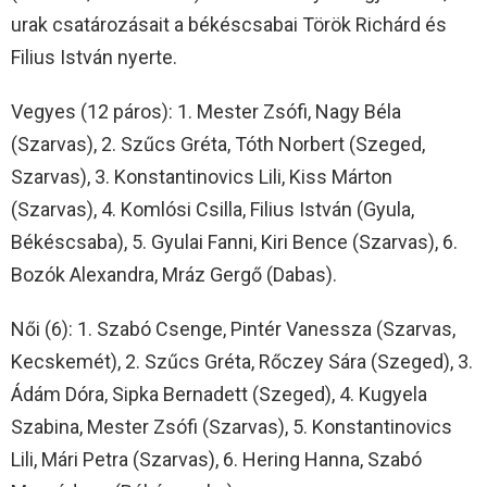
urak csatározásait a békéscsabai Török Richárd és
Filius István nyerte.
Vegyes (12 páros): 1. Mester Zsófi, Nagy Béla
(Szarvas), 2. Szűcs Gréta, Tóth Norbert (Szeged,
Szarvas), 3. Konstantinovics Lili, Kiss Márton
(Szarvas), 4. Komlósi Csilla, Filius István (Gyula,
Békéscsaba), 5. Gyulai Fanni, Kiri Bence (Szarvas), 6.
Bozók Alexandra, Mráz Gergő (Dabas).
Női (6): 1. Szabó Csenge, Pintér Vanessza (Szarvas,
Kecskemét), 2. Szűcs Gréta, Rőczey Sára (Szeged), 3.
Ádám Dóra, Sipka Bernadett (Szeged), 4. Kugyela
Szabina, Mester Zsófi (Szarvas), 5. Konstantinovics
Lili, Mári Petra (Szarvas), 6. Hering Hanna, Szabó