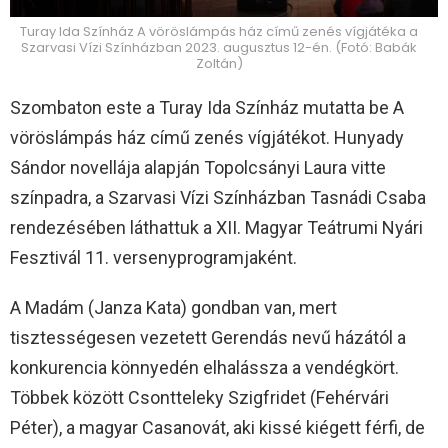
Turay Ida Színház A vöröslámpás ház című zenés vígjátéka a
Szarvasi Vízi Színházban 2023. augusztus 12-én. (Fotó: Babák
Zoltán)
Szombaton este a Turay Ida Színház mutatta be A
vöröslámpás ház című zenés vígjátékot. Hunyady
Sándor novellája alapján Topolcsányi Laura vitte
színpadra, a Szarvasi Vízi Színházban Tasnádi Csaba
rendezésében láthattuk a XII. Magyar Teátrumi Nyári
Fesztivál 11. versenyprogramjaként.
A Madám (Janza Kata) gondban van, mert
tisztességesen vezetett Gerendás nevű házától a
konkurencia könnyedén elhalássza a vendégkört.
Többek között Csontteleky Szigfridet (Fehérvári
Péter), a magyar Casanovát, aki kissé kiégett férfi, de