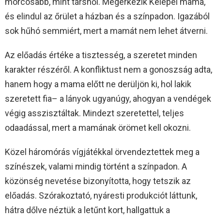
morcosabb, mint társnői. Megérkezik Kelepei mama,
és elindul az őrület a házban és a színpadon. Igazából
sok hűhó semmiért, mert a mamát nem lehet átverni.
Az előadás értéke a tisztesség, a szeretet minden
karakter részéről. A konfliktust nem a gonoszság adta,
hanem hogy a mama előtt ne derüljön ki, hol lakik
szeretett fia– a lányok ugyanúgy, ahogyan a vendégek
végig asszisztáltak. Mindezt szeretettel, teljes
odaadással, mert a mamának örömet kell okozni.
Közel háromórás vígjátékkal örvendeztettek meg a
színészek, valami mindig történt a színpadon. A
közönség nevetése bizonyította, hogy tetszik az
előadás. Szórakoztató, nyáresti produkciót láttunk,
hátra dőlve néztük a letűnt kort, hallgattuk a