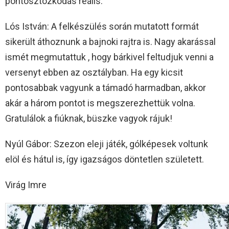
pontosztozkodás reális.
Lós István: A felkészülés során mutatott formát
sikerült áthoznunk a bajnoki rajtra is. Nagy akarással
ismét megmutattuk , hogy bárkivel feltudjuk venni a
versenyt ebben az osztályban. Ha egy kicsit
pontosabbak vagyunk a támadó harmadban, akkor
akár a három pontot is megszerezhettük volna.
Gratulálok a fiúknak, büszke vagyok rájuk!
Nyúl Gábor: Szezon eleji játék, gólképesek voltunk
elöl és hátul is, így igazságos döntetlen született.
Virág Imre