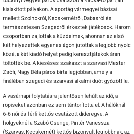
tucatnyi vegyes páros csatázott a Kacsa-tó partján
kialakított pályákon. A sportág vármegyei bázisai
mellett Szolnokról, Kecskemétről, Dabasról és
természetesen Szegedről érkeztek játékosok. Három
csoportban zajlottak a küzdelmek, ahonnan az első
két helyezettek egyenes ágon jutottak a legjobb nyolc
közé, a két kiadó helyet pedig keresztjátékok árán
töltötték be. A kieséses szakaszt a szarvasi Mester
Zsófi, Nagy Béla páros bírta legjobban, amely a
fináléban szegedi és szarvasi alkalmi duót győzött le.
A vasárnapi folytatásra jelentősen lehűlt az idő, a
röpiseket azonban ez sem tántorította el. A hálóknál
6-6 női és férfi kettős csatázott dideregve. A
hölgyeknél a Szabó Csenge, Pintér Vanessza
(Szarvas, Kecskemét) kettős bizonyult legjobbnak, az