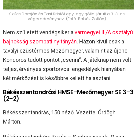
Szűcs Damján és Tasi Kristóf egy-egy góllal járult a 3-3-as
végeredményhez. (Fotó: Babák Zoltán)
Nem született vendégsiker a
vármegyei II./A osztályú
bajnokság szombati nyitányán
. Házon kívül csak a
tavalyi ezüstérmes Mezőmegyer, valamint az újonc
Kondoros tudott pontot „csenni”. A játéknap nem volt
teljes, érvényes sportorvosi engedélyek hiányában
két mérkőzést is későbbre kellett halasztani.
Békésszentandrási HMSE–Mezőmegyer SE 3–3
(2–2)
Békésszentandrás, 150 néző. Vezette: Ördögh
Márton.
Békésszentandrás: Buzás – Szebegyinszki, Olasz