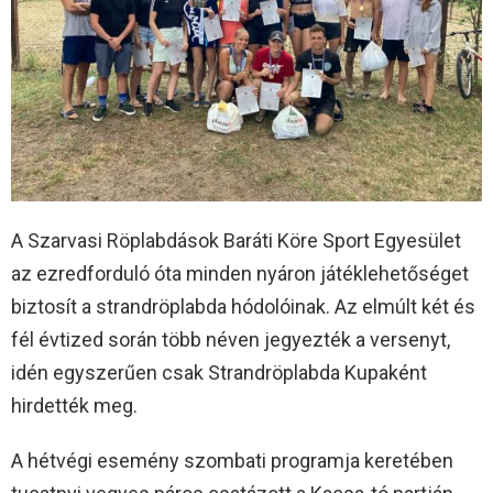
A Szarvasi Röplabdások Baráti Köre Sport Egyesület
az ezredforduló óta minden nyáron játéklehetőséget
biztosít a strandröplabda hódolóinak. Az elmúlt két és
fél évtized során több néven jegyezték a versenyt,
idén egyszerűen csak Strandröplabda Kupaként
hirdették meg.
A hétvégi esemény szombati programja keretében