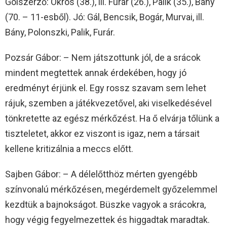
Gólszerző: Ökrös (38.), ill. Furár (26.), Palik (35.), Bány
(70. – 11-esből). Jó: Gál, Bencsik, Bogár, Murvai, ill.
Bány, Polonszki, Palik, Furár.
Pozsár Gábor: – Nem játszottunk jól, de a srácok
mindent megtettek annak érdekében, hogy jó
eredményt érjünk el. Egy rossz szavam sem lehet
rájuk, szemben a játékvezetővel, aki viselkedésével
tönkretette az egész mérkőzést. Ha ő elvárja tőlünk a
tiszteletet, akkor ez viszont is igaz, nem a társait
kellene kritizálnia a meccs előtt.
Sajben Gábor: – A délelőtthöz mérten gyengébb
színvonalú mérkőzésen, megérdemelt győzelemmel
kezdtük a bajnokságot. Büszke vagyok a srácokra,
hogy végig fegyelmezettek és higgadtak maradtak.