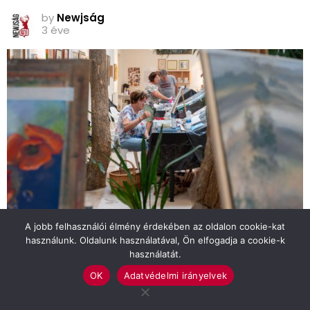
by
Newjság
3 éve
A jobb felhasználói élmény érdekében az oldalon cookie-kat
használunk. Oldalunk használatával, Ön elfogadja a cookie-k
használatát.
Zajlik a munka a Ruzicskay alkotótáborban 2023. július 6-án.
(Fotó: Babák Zoltán)
OK
Adatvédelmi irányelvek
“Nagykorú lett a tábor az idén”, fogalmazott Korbely