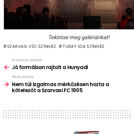
Tekintse meg galériánkat!
SZARVASI VÍZI SZÍNHÁZ
TURAY IDA SZÍNHÁZ
Previous article
See
more
Jó formában rajtolt a Hunyadi
Next article
Nem túl izgalmas mérkőzésen hozta a
kötelezőt a Szarvasi FC 1905