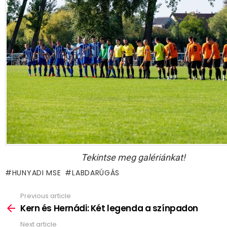
Tekintse meg galériánkat!
HUNYADI MSE
LABDARÚGÁS
Previous article
See
more
Kern és Hernádi: Két legenda a színpadon
Next article