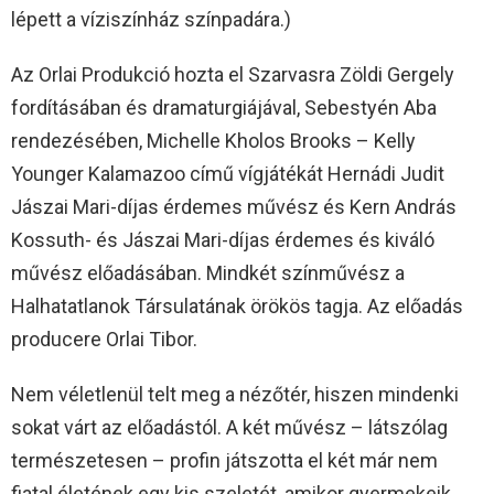
lépett a víziszínház színpadára.)
Az Orlai Produkció hozta el Szarvasra Zöldi Gergely
fordításában és dramaturgiájával, Sebestyén Aba
rendezésében, Michelle Kholos Brooks – Kelly
Younger Kalamazoo című vígjátékát Hernádi Judit
Jászai Mari-díjas érdemes művész és Kern András
Kossuth- és Jászai Mari-díjas érdemes és kiváló
művész előadásában. Mindkét színművész a
Halhatatlanok Társulatának örökös tagja. Az előadás
producere Orlai Tibor.
Nem véletlenül telt meg a nézőtér, hiszen mindenki
sokat várt az előadástól. A két művész – látszólag
természetesen – profin játszotta el két már nem
fiatal életének egy kis szeletét, amikor gyermekeik