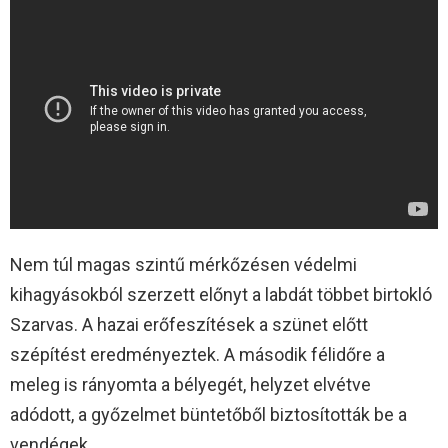
Nem túl magas szintű mérkőzésen védelmi
kihagyásokból szerzett előnyt a labdát többet birtokló
Szarvas. A hazai erőfeszítések a szünet előtt
szépítést eredményeztek. A második félidőre a
meleg is rányomta a bélyegét, helyzet elvétve
adódott, a győzelmet büntetőből biztosították be a
vendégek.