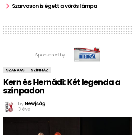
Szarvason is égett a vörös lámpa
Sponsored by
SZARVAS
SZÍNHÁZ
Kern és Hernádi: Két legenda a
színpadon
by
Newjság
3 éve