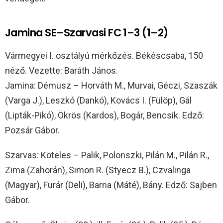
Jamina SE–Szarvasi FC 1–3 (1–2)
Vármegyei I. osztályú mérkőzés. Békéscsaba, 150
néző. Vezette: Baráth János.
Jamina: Démusz – Horváth M., Murvai, Géczi, Szaszák
(Varga J.), Leszkó (Dankó), Kovács I. (Fülöp), Gál
(Lipták-Pikó), Ökrös (Kardos), Bogár, Bencsik. Edző:
Pozsár Gábor.
Szarvas: Köteles – Palik, Polonszki, Pilán M., Pilán R.,
Zima (Zahorán), Simon R. (Styecz B.), Czvalinga
(Magyar), Furár (Deli), Barna (Máté), Bány. Edző: Sajben
Gábor.