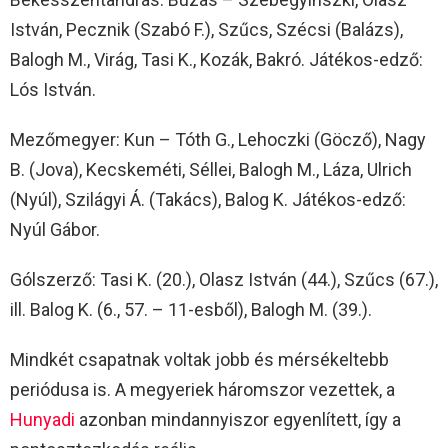
István, Pecznik (Szabó F.), Szűcs, Szécsi (Balázs),
Balogh M., Virág, Tasi K., Kozák, Bakró. Játékos-edző:
Lós István.
Mezőmegyer: Kun – Tóth G., Lehoczki (Göcző), Nagy
B. (Jova), Kecskeméti, Séllei, Balogh M., Láza, Ulrich
(Nyúl), Szilágyi Á. (Takács), Balog K. Játékos-edző:
Nyúl Gábor.
Gólszerző: Tasi K. (20.), Olasz István (44.), Szűcs (67.),
ill. Balog K. (6., 57. – 11-esből), Balogh M. (39.).
Mindkét csapatnak voltak jobb és mérsékeltebb
periódusa is. A megyeriek háromszor vezettek, a
Hunyadi
azonban mindannyiszor egyenlített, így a