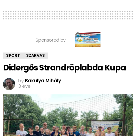
Sponsored by
SPORT
SZARVAS
Didergős Strandröplabda Kupa
by
Bakulya Mihály
3 éve