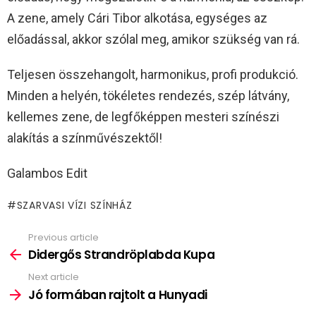
A zene, amely Cári Tibor alkotása, egységes az
előadással, akkor szólal meg, amikor szükség van rá.
Teljesen összehangolt, harmonikus, profi produkció.
Minden a helyén, tökéletes rendezés, szép látvány,
kellemes zene, de legfőképpen mesteri színészi
alakítás a színművészektől!
Galambos Edit
SZARVASI VÍZI SZÍNHÁZ
Previous article
See
more
Didergős Strandröplabda Kupa
Next article
Jó formában rajtolt a Hunyadi