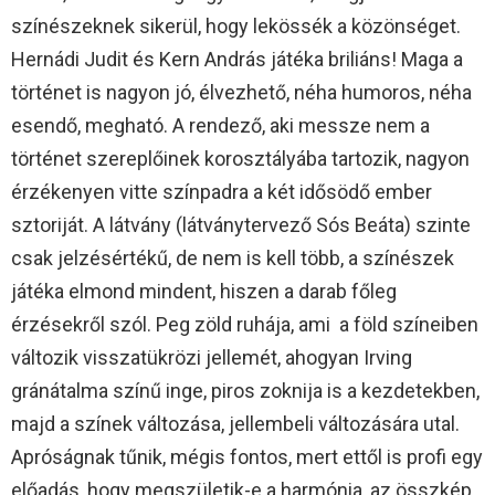
színészeknek sikerül, hogy lekössék a közönséget.
Hernádi Judit és Kern András játéka briliáns! Maga a
történet is nagyon jó, élvezhető, néha humoros, néha
esendő, megható. A rendező, aki messze nem a
történet szereplőinek korosztályába tartozik, nagyon
érzékenyen vitte színpadra a két idősödő ember
sztoriját. A látvány (látványtervező Sós Beáta) szinte
csak jelzésértékű, de nem is kell több, a színészek
játéka elmond mindent, hiszen a darab főleg
érzésekről szól. Peg zöld ruhája, ami a föld színeiben
változik visszatükrözi jellemét, ahogyan Irving
gránátalma színű inge, piros zoknija is a kezdetekben,
majd a színek változása, jellembeli változására utal.
Apróságnak tűnik, mégis fontos, mert ettől is profi egy
előadás, hogy megszületik-e a harmónia, az összkép.