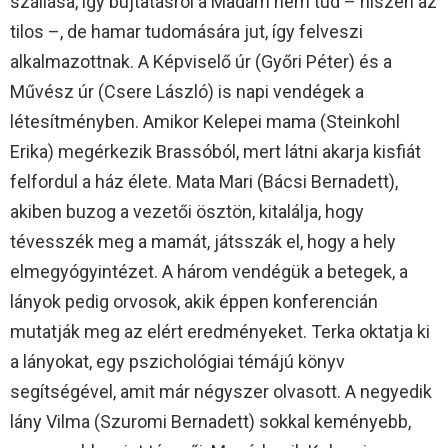
szállása, így bújtatásról a Madám nem tud – hiszen az
tilos –, de hamar tudomására jut, így felveszi
alkalmazottnak. A Képviselő úr (Győri Péter) és a
Művész úr (Csere László) is napi vendégek a
létesítményben. Amikor Kelepei mama (Steinkohl
Erika) megérkezik Brassóból, mert látni akarja kisfiát
felfordul a ház élete. Mata Mari (Bácsi Bernadett),
akiben buzog a vezetői ösztön, kitalálja, hogy
tévesszék meg a mamát, játsszák el, hogy a hely
elmegyógyintézet. A három vendégük a betegek, a
lányok pedig orvosok, akik éppen konferencián
mutatják meg az elért eredményeket. Terka oktatja ki
a lányokat, egy pszichológiai témájú könyv
segítségével, amit már négyszer olvasott. A negyedik
lány Vilma (Szuromi Bernadett) sokkal keményebb,