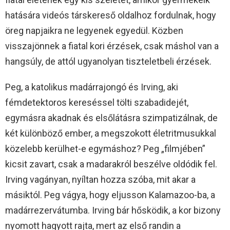
hatására videós társkereső oldalhoz fordulnak, hogy
öreg napjaikra ne legyenek egyedül. Közben
visszajönnek a fiatal kori érzések, csak máshol van a
hangsúly, de attól ugyanolyan tiszteletbeli érzések.
Peg, a katolikus madárrajongó és Irving, aki
fémdetektoros kereséssel tölti szabadidejét,
egymásra akadnak és elsőlátásra szimpatizálnak, de
két különböző ember, a megszokott életritmusukkal
közelebb kerülhet-e egymáshoz? Peg „filmjében”
kicsit zavart, csak a madarakról beszélve oldódik fel.
Irving vagányan, nyíltan hozza szóba, mit akar a
másiktól. Peg vágya, hogy eljusson Kalamazoo-ba, a
madárrezervátumba. Irving bár hősködik, a kor bizony
nyomott hagyott rajta, mert az első randin a