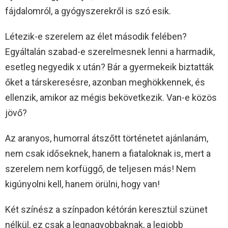
fájdalomról, a gyógyszerekről is szó esik.
Létezik-e szerelem az élet második felében?
Egyáltalán szabad-e szerelmesnek lenni a harmadik,
esetleg negyedik x után? Bár a gyermekeik biztatták
őket a társkeresésre, azonban meghökkennek, és
ellenzik, amikor az mégis bekövetkezik. Van-e közös
jövő?
Az aranyos, humorral átszőtt történetet ajánlanám,
nem csak időseknek, hanem a fiataloknak is, mert a
szerelem nem korfüggő, de teljesen más! Nem
kigúnyolni kell, hanem örülni, hogy van!
Két színész a színpadon kétórán keresztül szünet
nélkül, ez csak a legnagyobbaknak, a legjobb