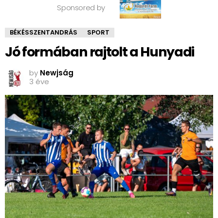
Sponsored by
BÉKÉSSZENTANDRÁS
SPORT
Jó formában rajtolt a Hunyadi
by
Newjság
3 éve