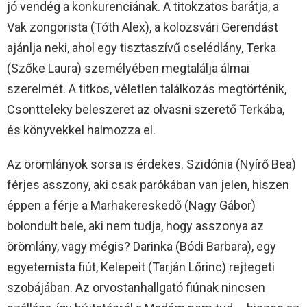
jó vendég a konkurenciának. A titokzatos barátja, a
Vak zongorista (Tóth Alex), a kolozsvári Gerendást
ajánlja neki, ahol egy tisztaszívű cselédlány, Terka
(Szőke Laura) személyében megtalálja álmai
szerelmét. A titkos, véletlen találkozás megtörténik,
Csontteleky beleszeret az olvasni szerető Terkába,
és könyvekkel halmozza el.
Az örömlányok sorsa is érdekes. Szidónia (Nyírő Bea)
férjes asszony, aki csak parókában van jelen, hiszen
éppen a férje a Marhakereskedő (Nagy Gábor)
bolondult bele, aki nem tudja, hogy asszonya az
örömlány, vagy mégis? Darinka (Bódi Barbara), egy
egyetemista fiút, Kelepeit (Tarján Lőrinc) rejtegeti
szobájában. Az orvostanhallgató fiúnak nincsen