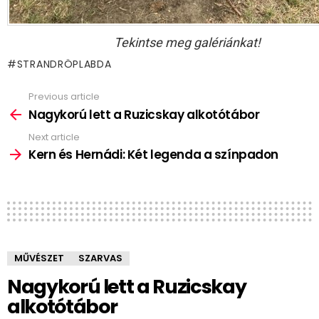
Tekintse meg galériánkat!
STRANDRÖPLABDA
Previous article
See
more
Nagykorú lett a Ruzicskay alkotótábor
Next article
Kern és Hernádi: Két legenda a színpadon
MŰVÉSZET
SZARVAS
Nagykorú lett a Ruzicskay
alkotótábor