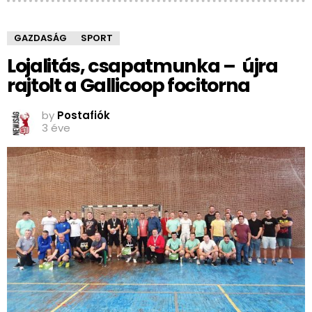
GAZDASÁG
SPORT
Lojalitás, csapatmunka – újra
rajtolt a Gallicoop focitorna
by
Postafiók
3 éve