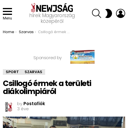
SEARCH
L
SWITCH
hírek Magyarország
SKIN
Menu
közepéről
You are here:
Home
Szarvas
Csillogó érmek a területi diákolimpiáról
Sponsored by
SPORT
SZARVAS
Csillogó érmek a területi
diákolimpiáról
by
Postafiók
3 éve