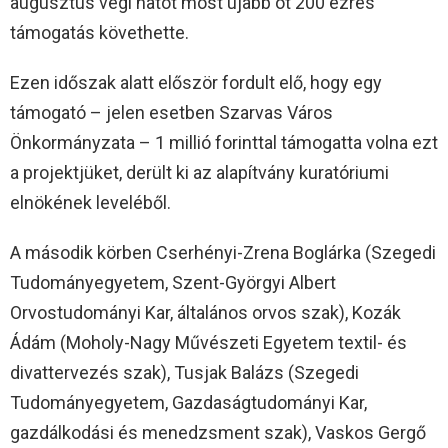
augusztus végi hatot most újabb öt 200 ezres
támogatás követhette.
Ezen időszak alatt először fordult elő, hogy egy
támogató – jelen esetben Szarvas Város
Önkormányzata – 1 millió forinttal támogatta volna ezt
a projektjüket, derült ki az alapítvány kuratóriumi
elnökének leveléből.
A második körben Cserhényi-Zrena Boglárka (Szegedi
Tudományegyetem, Szent-Györgyi Albert
Orvostudományi Kar, általános orvos szak), Kozák
Ádám (Moholy-Nagy Művészeti Egyetem textil- és
divattervezés szak), Tusjak Balázs (Szegedi
Tudományegyetem, Gazdaságtudományi Kar,
gazdálkodási és menedzsment szak), Vaskos Gergő