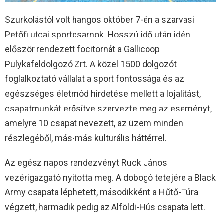
Szurkolástól volt hangos október 7-én a szarvasi
Petőfi utcai sportcsarnok. Hosszú idő után idén
először rendezett focitornát a Gallicoop
Pulykafeldolgozó Zrt. A közel 1500 dolgozót
foglalkoztató vállalat a sport fontossága és az
egészséges életmód hirdetése mellett a lojalitást,
csapatmunkát erősítve szervezte meg az eseményt,
amelyre 10 csapat nevezett, az üzem minden
részlegéből, más-más kulturális háttérrel.
Az egész napos rendezvényt Ruck János
vezérigazgató nyitotta meg. A dobogó tetejére a Black
Army csapata léphetett, másodikként a Hűtő-Túra
végzett, harmadik pedig az Alföldi-Hús csapata lett.