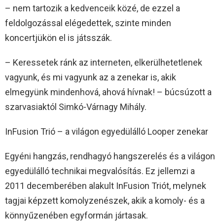
– nem tartozik a kedvenceik közé, de ezzel a
feldolgozással elégedettek, szinte minden
koncertjükön el is játsszák.
– Keressetek ránk az interneten, elkerülhetetlenek
vagyunk, és mi vagyunk az a zenekar is, akik
elmegyünk mindenhová, ahová hívnak! – búcsúzott a
szarvasiaktól Simkó-Várnagy Mihály.
InFusion Trió – a világon egyedülálló Looper zenekar
Egyéni hangzás, rendhagyó hangszerelés és a világon
egyedülálló technikai megvalósítás. Ez jellemzi a
2011 decemberében alakult InFusion Triót, melynek
tagjai képzett komolyzenészek, akik a komoly- és a
könnyűzenében egyformán jártasak.