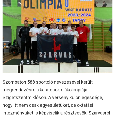
Szombaton 588 sportoló nevezésével került
megrendezésre a karatésok diákolimpiája
Szigetszentmiklóson. A verseny különlegessége,
hogy itt nem csak egyesületüket, de oktatási
intézményüket is képviselik a résztvevők. Szarvasról