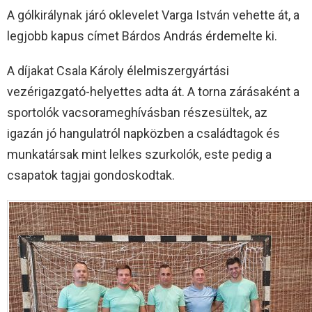
A gólkirálynak járó oklevelet Varga István vehette át, a
legjobb kapus címet Bárdos András érdemelte ki.
A díjakat Csala Károly élelmiszergyártási
vezérigazgató-helyettes adta át. A torna zárásaként a
sportolók vacsorameghívásban részesültek, az
igazán jó hangulatról napközben a családtagok és
munkatársak mint lelkes szurkolók, este pedig a
csapatok tagjai gondoskodtak.