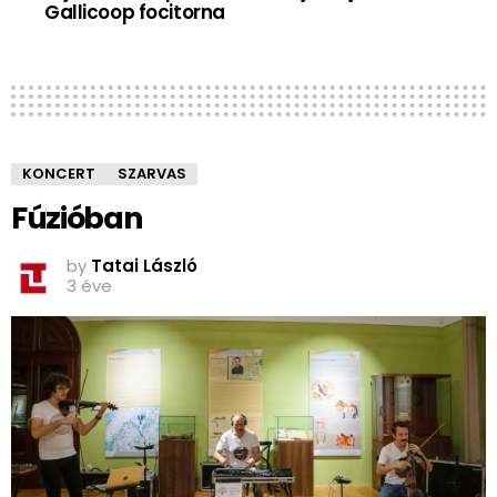
Gallicoop focitorna
KONCERT
SZARVAS
Fúzióban
by
Tatai László
3 éve