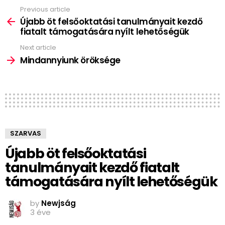
Previous article
See
more
Újabb öt felsőoktatási tanulmányait kezdő
fiatalt támogatására nyílt lehetőségük
Next article
Mindannyiunk öröksége
SZARVAS
Újabb öt felsőoktatási
tanulmányait kezdő fiatalt
támogatására nyílt lehetőségük
by
Newjság
3 éve