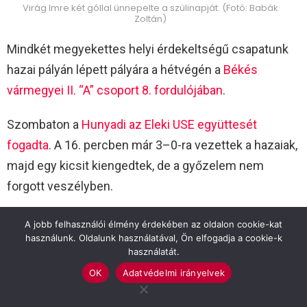
Virág Imre két góllal ünnepelte a szülinapját. (Fotó: Babák
Zoltán)
Mindkét megyekettes helyi érdekeltségű csapatunk
hazai pályán lépett pályára a hétvégén a
Békés
vármegyei II. “A” csoport 8. fordulójában
.
Szombaton a
Hunyadi az Eleki USE együttesét
fogadta
. A 16. percben már 3–0-ra vezettek a hazaiak,
majd egy kicsit kiengedtek, de a győzelem nem
forgott veszélyben.
Békésszentandrási HMSE–Eleki USE 5–3 (4–2)
A jobb felhasználói élmény érdekében az oldalon cookie-kat
használunk. Oldalunk használatával, Ön elfogadja a cookie-k
Békésszentandrás, 100 néző. Vezette: Saitz Dániel.
használatát.
OK
Adatvédelmi irányelvek
Békésszentandrás: Buzás – Olasz István, Pecznik,
Csipai, Szűcs, Balázs, Szécsi, Virág, Sztricskó, Kozák,