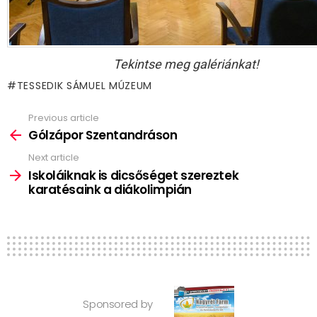
Tekintse meg galériánkat!
TESSEDIK SÁMUEL MÚZEUM
Previous article
See
more
Gólzápor Szentandráson
Next article
Iskoláiknak is dicsőséget szereztek
karatésaink a diákolimpián
Sponsored by