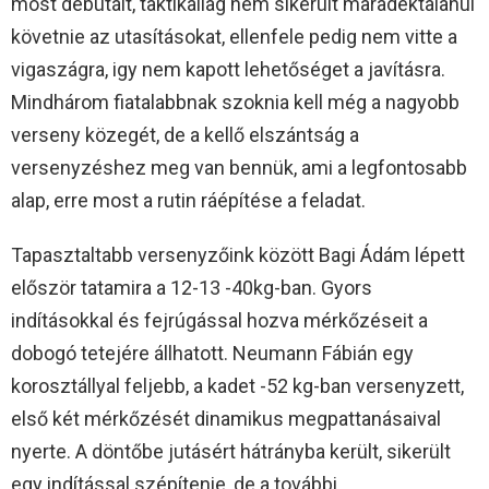
most debütált, taktikailag nem sikerült maradéktalanul
követnie az utasításokat, ellenfele pedig nem vitte a
vigaszágra, igy nem kapott lehetőséget a javításra.
Mindhárom fiatalabbnak szoknia kell még a nagyobb
verseny közegét, de a kellő elszántság a
versenyzéshez meg van bennük, ami a legfontosabb
alap, erre most a rutin ráépítése a feladat.
Tapasztaltabb versenyzőink között Bagi Ádám lépett
először tatamira a 12-13 -40kg-ban. Gyors
indításokkal és fejrúgással hozva mérkőzéseit a
dobogó tetejére állhatott. Neumann Fábián egy
korosztállyal feljebb, a kadet -52 kg-ban versenyzett,
első két mérkőzését dinamikus megpattanásaival
nyerte. A döntőbe jutásért hátrányba került, sikerült
egy indítással szépítenie, de a további