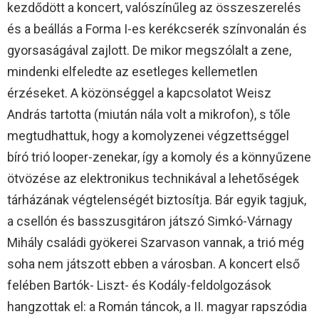
kezdődött a koncert, valószínűleg az összeszerelés
és a beállás a Forma I-es kerékcserék színvonalán és
gyorsaságával zajlott. De mikor megszólalt a zene,
mindenki elfeledte az esetleges kellemetlen
érzéseket. A közönséggel a kapcsolatot Weisz
András tartotta (miután nála volt a mikrofon), s tőle
megtudhattuk, hogy a komolyzenei végzettséggel
bíró trió looper-zenekar, így a komoly és a könnyűzene
ötvözése az elektronikus technikával a lehetőségek
tárházának végtelenségét biztosítja. Bár egyik tagjuk,
a csellón és basszusgitáron játszó Simkó-Várnagy
Mihály családi gyökerei Szarvason vannak, a trió még
soha nem játszott ebben a városban. A koncert első
felében Bartók- Liszt- és Kodály-feldolgozások
hangzottak el: a Román táncok, a II. magyar rapszódia