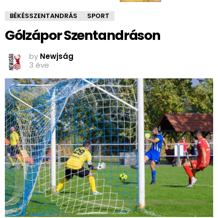
BÉKÉSSZENTANDRÁS
SPORT
Gólzápor Szentandráson
by
Newjság
3 éve