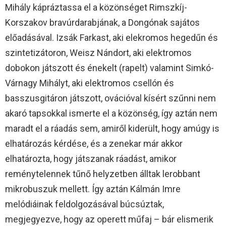
Mihály kápráztassa el a közönséget Rimszkíj-
Korszakov bravúrdarabjának, a Dongónak sajátos
előadásával. Izsák Farkast, aki elekromos hegedűn és
szintetizátoron, Weisz Nándort, aki elektromos
dobokon játszott és énekelt (rapelt) valamint Simkó-
Várnagy Mihályt, aki elektromos csellón és
basszusgitáron játszott, ovációval kísért szűnni nem
akaró tapsokkal ismerte el a közönség, így aztán nem
maradt el a ráadás sem, amiről kiderült, hogy amúgy is
elhatározás kérdése, és a zenekar már akkor
elhatározta, hogy játszanak ráadást, amikor
reménytelennek tűnő helyzetben álltak lerobbant
mikrobuszuk mellett. Így aztán Kálmán Imre
melódiáinak feldolgozásával búcsúztak,
megjegyezve, hogy az operett műfaj – bár elismerik