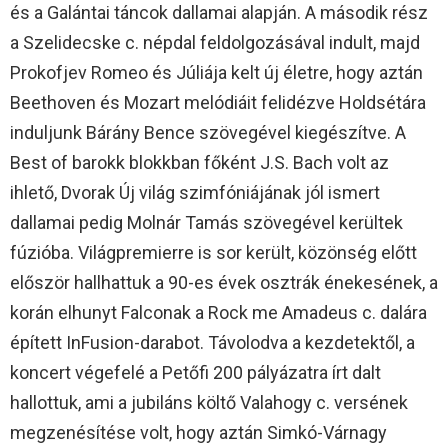
és a Galántai táncok dallamai alapján. A második rész
a Szelidecske c. népdal feldolgozásával indult, majd
Prokofjev Romeo és Júliája kelt új életre, hogy aztán
Beethoven és Mozart melódiáit felidézve Holdsétára
induljunk Bárány Bence szövegével kiegészítve. A
Best of barokk blokkban főként J.S. Bach volt az
ihlető, Dvorak Új világ szimfóniájának jól ismert
dallamai pedig Molnár Tamás szövegével kerültek
fúzióba. Világpremierre is sor került, közönség előtt
először hallhattuk a 90-es évek osztrák énekesének, a
korán elhunyt Falconak a Rock me Amadeus c. dalára
épített InFusion-darabot. Távolodva a kezdetektől, a
koncert végefelé a Petőfi 200 pályázatra írt dalt
hallottuk, ami a jubiláns költő Valahogy c. versének
megzenésítése volt, hogy aztán Simkó-Várnagy