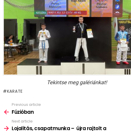
Tekintse meg galériánkat!
KARATE
Previous article
See
more
Fúzióban
Next article
Lojalitás, csapatmunka – újra rajtolt a