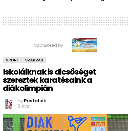
Sponsored by
SPORT
SZARVAS
Iskoláiknak is dicsőséget
szereztek karatésaink a
diákolimpián
by
Postafiók
3 éve