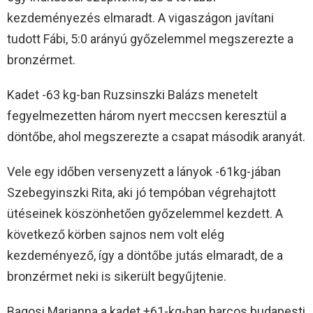
kezdeményezés elmaradt. A vigaszágon javítani
tudott Fábi, 5:0 arányú győzelemmel megszerezte a
bronzérmet.
Kadet -63 kg-ban Ruzsinszki Balázs menetelt
fegyelmezetten három nyert meccsen keresztül a
döntőbe, ahol megszerezte a csapat második aranyát.
Vele egy időben versenyzett a lányok -61kg-jában
Szebegyinszki Rita, aki jó tempóban végrehajtott
ütéseinek köszönhetően győzelemmel kezdett. A
következő körben sajnos nem volt elég
kezdeményező, így a döntőbe jutás elmaradt, de a
bronzérmet neki is sikerült begyűjtenie.
Bagosi Marianna a kadet +61-kg-ban harcos budapesti