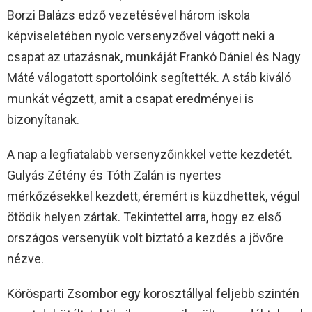
Borzi Balázs edző vezetésével három iskola
képviseletében nyolc versenyzővel vágott neki a
csapat az utazásnak, munkáját Frankó Dániel és Nagy
Máté válogatott sportolóink segítették. A stáb kiváló
munkát végzett, amit a csapat eredményei is
bizonyítanak.
A nap a legfiatalabb versenyzőinkkel vette kezdetét.
Gulyás Zétény és Tóth Zalán is nyertes
mérkőzésekkel kezdett, éremért is küzdhettek, végül
ötödik helyen zártak. Tekintettel arra, hogy ez első
országos versenyük volt biztató a kezdés a jövőre
nézve.
Körösparti Zsombor egy korosztállyal feljebb szintén