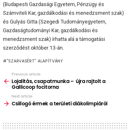
(Budapesti Gazdasági Egyetem, Pénzügy és
Számviteli Kar, gazdálkodási és menedzsment szak)
és Gulyás Gitta (Szegedi Tudományegyetem,
Gazdaságtudományi Kar, gazdálkodási és
menedzsment szak) írhatta alá a támogatási
szerződést október 13-án.
"SZARVASÉRT" ALAPÍTVÁNY
Previous article
See
more
Lojalitás, csapatmunka – újra rajtolt a
Gallicoop focitorna
Next article
Csillogó érmek a területi diákolimpiáról