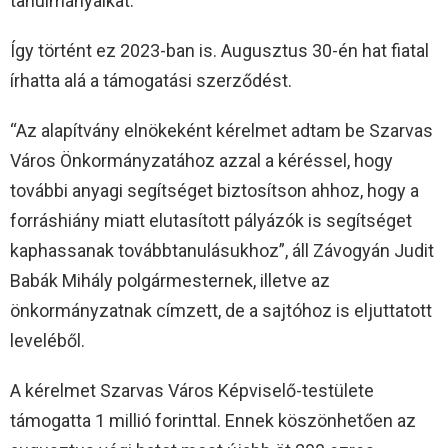
tanulmányaikat.
Így történt ez 2023-ban is. Augusztus 30-én hat fiatal
írhatta alá a támogatási szerződést.
“Az alapítvány elnökeként kérelmet adtam be Szarvas
Város Önkormányzatához azzal a kéréssel, hogy
további anyagi segítséget biztosítson ahhoz, hogy a
forráshiány miatt elutasított pályázók is segítséget
kaphassanak továbbtanulásukhoz”, áll Závogyán Judit
Babák Mihály polgármesternek, illetve az
önkormányzatnak címzett, de a sajtóhoz is eljuttatott
leveléből.
A kérelmet Szarvas Város Képviselő-testülete
támogatta 1 millió forinttal. Ennek köszönhetően az