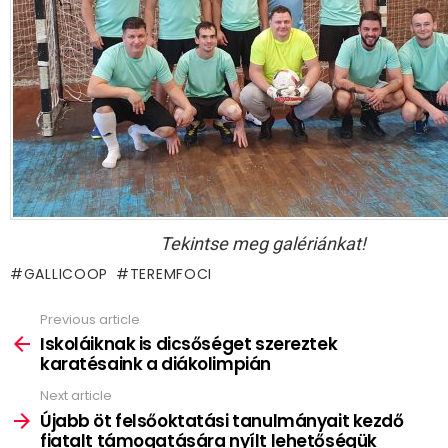
Tekintse meg galériánkat!
GALLICOOP
TEREMFOCI
Previous article
See
more
Iskoláiknak is dicsőséget szereztek
karatésaink a diákolimpián
Next article
Újabb öt felsőoktatási tanulmányait kezdő
fiatalt támogatására nyílt lehetőségük