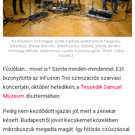
Az InFusion Trió tagjai: Izsák Farkas, elektromos hegedű,
billentyű; Weisz Nándor, elektromos dobok, vokál; Simkó-
Várnagy Mihály, eletromos cselló, basszusgitár. (Fotó: Tatai
László)
Fúzióban… mivel is? Szinte minden-mindennel. Ezt
bizonyította az InFusion Trió szenzációs szarvasi
koncertjén, október hetedikén, a
Tessedik Sámuel
Múzeum
dísztermében.
Pedig nem kezdődött igazán jól, mert a zenekar
késett. Budapestről jövet Kecskemét közelében
mikrobuszuk megadta magát. Így félórás csúszással