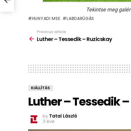
Tekintse meg galér
HUNYADI MSE
LABDARÚGÁS
Previous article
See
more
Luther – Tessedik – Ruzicskay
KIÁLLÍTÁS
Luther – Tessedik 
by
Tatai László
3 éve