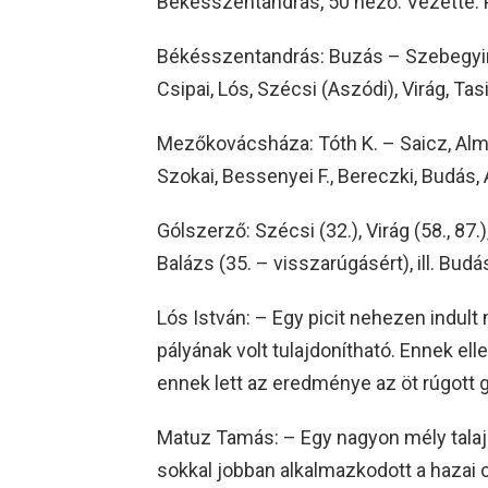
Békésszentandrás, 50 néző. Vezette: P
Békésszentandrás: Buzás – Szebegyins
Csipai, Lós, Szécsi (Aszódi), Virág, Tas
Mezőkovácsháza: Tóth K. – Saicz, Almád
Szokai, Bessenyei F., Bereczki, Budás,
Gólszerző: Szécsi (32.), Virág (58., 87.),
Balázs (35. – visszarúgásért), ill. Bud
Lós István: – Egy picit nehezen indult 
pályának volt tulajdonítható. Ennek el
ennek lett az eredménye az öt rúgott 
Matuz Tamás: – Egy nagyon mély talajú
sokkal jobban alkalmazkodott a hazai 