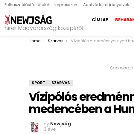
Felhasználási feltételek
Impresszum
Adatvédelmi irányelvek
CÍMLAP
BEHARA
hírek Magyarország közepéről
You are here:
Home
Szarvas
Vízipólós eredménnyel nyert hazai medencében a Hu
Sponsored
SPORT
SZARVAS
Vízipólós eredménn
medencében a Hun
by
Newjság
3 éve