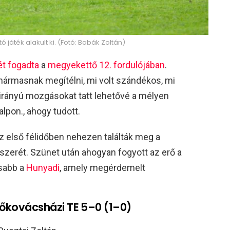
játék alakult ki. (Fotó: Babák Zoltán)
t fogadta
a
megyekettő 12. fordulójában
.
hármasnak megítélni, mi volt szándékos, mi
rányú mozgásokat tatt lehetővé a mélyen
alpon., ahogy tudott.
első félidőben nehezen találták meg a
szerét. Szünet után ahogyan fogyott az erő a
osabb a
Hunyadi
, amely megérdemelt
kovácsházi TE 5–0 (1–0)