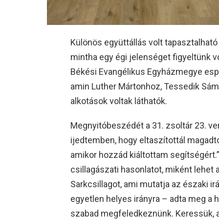
Különös együttállás volt tapasztalhat
mintha egy égi jelenséget figyeltünk v
Békési Evangélikus Egyházmegye espere
amin Luther Mártonhoz, Tessedik Sá
alkotások voltak láthatók.
Megnyitóbeszédét a 31. zsoltár 23. ve
ijedtemben, hogy eltaszítottál magadt
amikor hozzád kiáltottam segítségért.”
csillagászati hasonlatot, miként lehe
Sarkcsillagot, ami mutatja az északi ir
egyetlen helyes irányra – adta meg a h
szabad megfeledkeznünk. Keressük, a