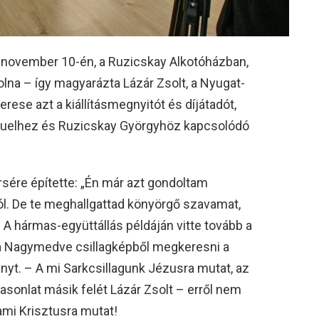
ó november 10-én, a Ruzicskay Alkotóházban,
olna – így magyarázta Lázár Zsolt, a Nyugat-
se azt a kiállításmegnyitót és díjátadót,
muelhez és Ruzicskay Györgyhöz kapcsolódó
rsére építette: „Én már azt gondoltam
ól. De te meghallgattad könyörgő szavamat,
 A hármas-együttállás példáján vitte tovább a
t a Nagymedve csillagképből megkeresni a
ányt. – A mi Sarkcsillagunk Jézusra mutat, az
asonlat másik felét Lázár Zsolt – erről nem
mi Krisztusra mutat!