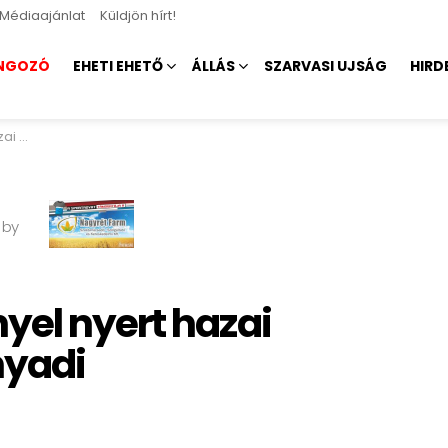
Médiaajánlat
Küldjön hírt!
NGOZÓ
EHETI EHETŐ
ÁLLÁS
SZARVASI UJSÁG
HIRD
nyadi
 by
yel nyert hazai
yadi