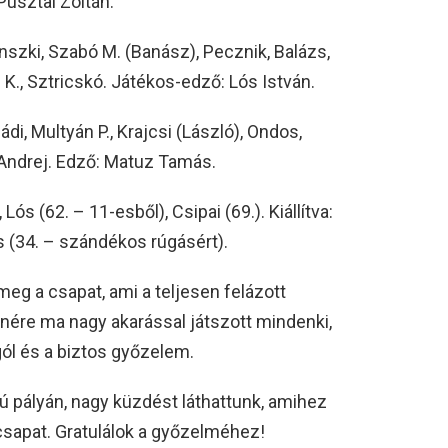
usztai Zoltán.
zki, Szabó M. (Banász), Pecznik, Balázs,
i K., Sztricskó. Játékos-edző: Lós István.
i, Multyán P., Krajcsi (László), Ondos,
 Andrej. Edző: Matuz Tamás.
 Lós (62. – 11-esből), Csipai (69.). Kiállítva:
ás (34. – szándékos rúgásért).
meg a csapat, ami a teljesen felázott
lenére ma nagy akarással játszott mindenki,
gól és a biztos győzelem.
 pályán, nagy küzdést láthattunk, amihez
csapat. Gratulálok a győzelméhez!