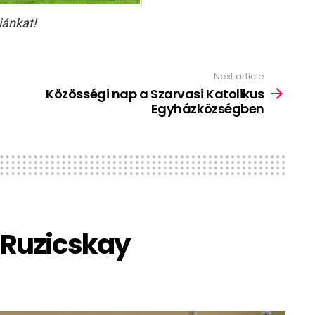
iánkat!
Next article
Közösségi nap a Szarvasi Katolikus
Egyházközségben
– Ruzicskay