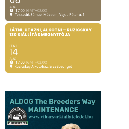
08
AUG
17:00
(GMT+02:00)
Tessedik Sámuel Múzeum
, Vajda Péter u. 1.
LÁTNI, UTAZNI, ALKOTNI – RUZICSKAY
130 KIÁLLÍTÁS MEGNYITÓJA
PÉNT
14
AUG
17:00
(GMT+02:00)
Ruzicskay Alkotóház
, Erzsébet liget