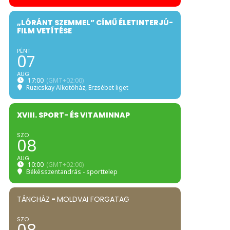
„LÓRÁNT SZEMMEL” CÍMŰ ÉLETINTERJÚ-
FILM VETÍTÉSE
PÉNT
07
AUG
17:00
(GMT+02:00)
Ruzicskay Alkotóház
, Erzsébet liget
XVIII. SPORT- ÉS VITAMINNAP
SZO
08
AUG
10:00
(GMT+02:00)
Békésszentandrás - sporttelep
TÁNCHÁZ
-
MOLDVAI FORGATAG
SZO