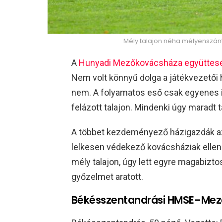
Mély talajon néha mélyenszántó 
A
Hunyadi Mezőkovácsháza együttesé
Nem volt könnyű dolga a játékvezetői 
nem. A folyamatos eső csak egyenes i
felázott talajon. Mindenki úgy maradt t
A többet kezdeményező házigazdák az 
lelkesen védekező kovácsháziak ellen
mély talajon, úgy lett egyre magabizt
győzelmet aratott.
Békésszentandrási HMSE–Mező