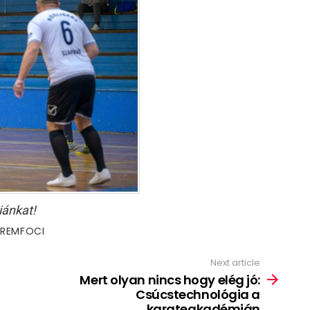
iánkat!
EREMFOCI
Next article
Mert olyan nincs hogy elég jó:
Csúcstechnológia a
karateakadémián