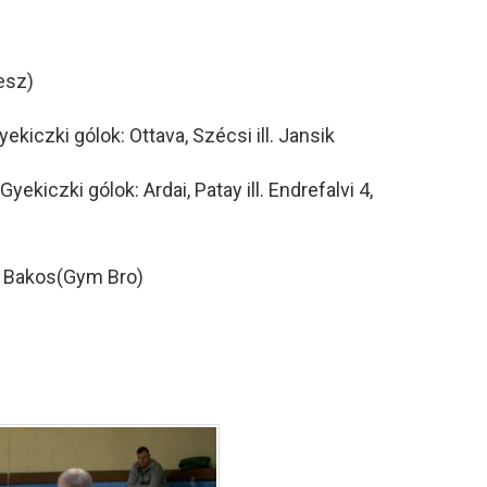
esz)
iczki gólok: Ottava, Szécsi ill. Jansik
iczki gólok: Ardai, Patay ill. Endrefalvi 4,
9: Bakos(Gym Bro)