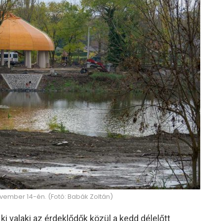
vember 14-én. (Fotó: Babák Zoltán)
i valaki az érdeklődők közül a kedd délelőtt