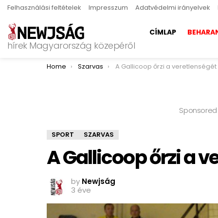
Felhasználási feltételek
Impresszum
Adatvédelmi irányelvek
CÍMLAP
BEHARA
hírek Magyarország közepéről
You are here:
Home
Szarvas
A Gallicoop őrzi a veretlenségét
Sponsored
SPORT
SZARVAS
A Gallicoop őrzi a v
by
Newjság
3 éve