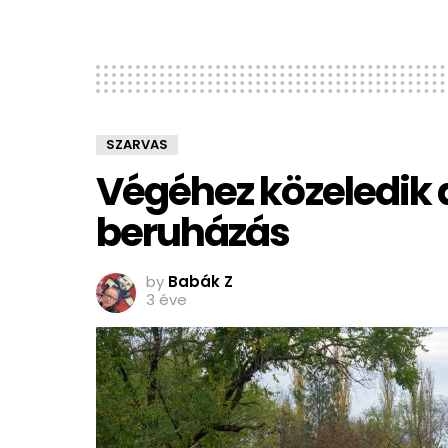
SZARVAS
Végéhez közeledik 
beruházás
by
Babák Z
3 éve