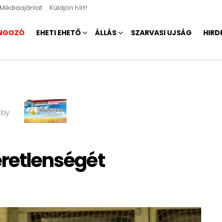
Médiaajánlat
Küldjön hírt!
NGOZÓ
EHETI EHETŐ
ÁLLÁS
SZARVASI UJSÁG
HIRD
 by
eretlenségét