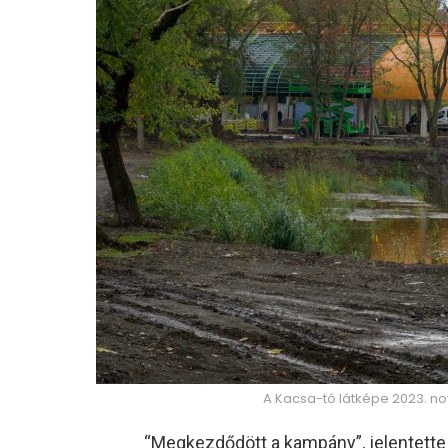
A Kacsa-tó látképe 2023. no
“Megkezdődött a kampány”, jelentette k