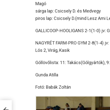
Magó
sárga lap: Csicsely D. és Medvegy
piros lap: Csicsely D.(mind Lesz Ami L
GALLICOOP-HOOLIGANS 2-1(1-0) jv: Gyek
NAGYRÉT FARM-PRO GYM 2-8(1-4) jv: Gyek
Lós 2, Virág, Kasik
Góllövőlista: 11: Takács(Gólgyártók), 
Gunda Atilla
Fotó: Babák Zoltán
yéki