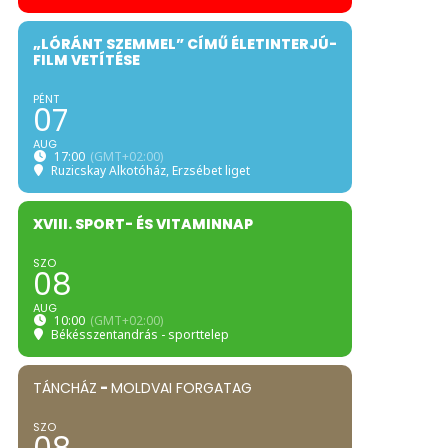
„LÓRÁNT SZEMMEL” CÍMŰ ÉLETINTERJÚ-
FILM VETÍTÉSE
PÉNT
07
AUG
17:00
(GMT+02:00)
Ruzicskay Alkotóház
, Erzsébet liget
XVIII. SPORT- ÉS VITAMINNAP
SZO
08
AUG
10:00
(GMT+02:00)
Békésszentandrás - sporttelep
TÁNCHÁZ
-
MOLDVAI FORGATAG
SZO