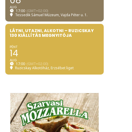
08
AUG
17:00
(GMT+02:00)
Tessedik Sámuel Múzeum
, Vajda Péter u. 1.
LÁTNI, UTAZNI, ALKOTNI – RUZICSKAY
130 KIÁLLÍTÁS MEGNYITÓJA
PÉNT
14
AUG
17:00
(GMT+02:00)
Ruzicskay Alkotóház
, Erzsébet liget