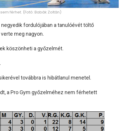
sem férhet. (Fotó: Babák Zoltán)
negyedik fordulójában a tanulóévét töltő
 verte meg nagyon.
k köszönheti a győzelmét.
.
kerével továbbra is hibátlanul menetel.
radt, a Pro Gym győzelméhez nem férhetett