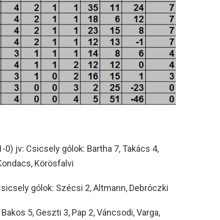
jv: Csicsely gólok: Bartha 7, Takács 4,
Kondacs, Körösfalvi
icsely gólok: Szécsi 2, Altmann, Debróczki
akos 5, Geszti 3, Pap 2, Váncsodi, Varga,