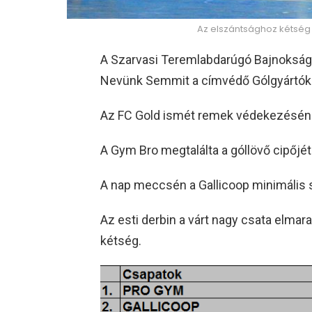
Az elszántsághoz kétség 
A Szarvasi Teremlabdarúgó Bajnokság 
Nevünk Semmit a címvédő Gólgyártók
Az FC Gold ismét remek védekezéséne
A Gym Bro megtalálta a góllövő cipőjét
A nap meccsén a Gallicoop minimális si
Az esti derbin a várt nagy csata elma
kétség.