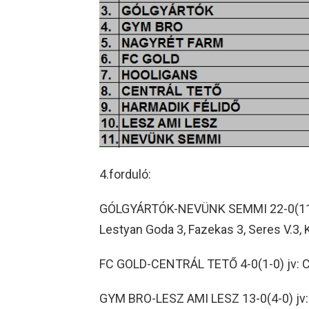
4.forduló:
GÓLGYÁRTÓK-NEVÜNK SEMMI 22-0(11-0) 
Lestyan Goda 3, Fazekas 3, Seres V.3, 
FC GOLD-CENTRÁL TETŐ 4-0(1-0) jv: Cs
GYM BRO-LESZ AMI LESZ 13-0(4-0) jv: B