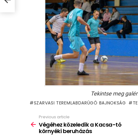
Tekintse meg galér
SZARVASI TEREMLABDARÚGÓ BAJNOKSÁG
T
Previous article
See
more
Végéhez közeledik a Kacsa-tó
környéki beruházás