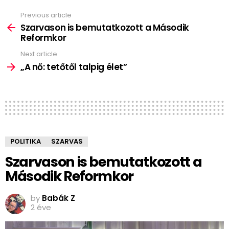
Previous article
See
more
Szarvason is bemutatkozott a Második
Reformkor
Next article
„A nő: tetőtől talpig élet”
POLITIKA
SZARVAS
Szarvason is bemutatkozott a
Második Reformkor
by
Babák Z
2 éve