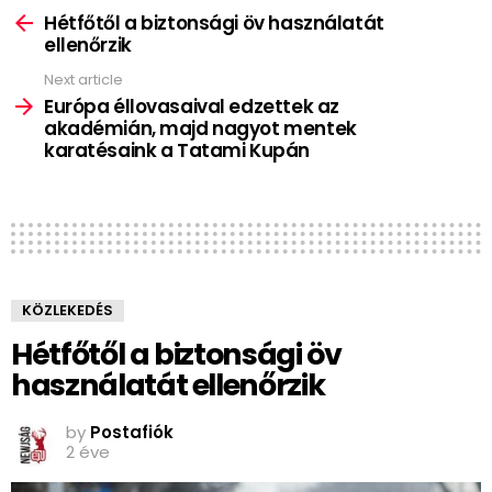
more
Hétfőtől a biztonsági öv használatát
ellenőrzik
Next article
Európa éllovasaival edzettek az
akadémián, majd nagyot mentek
karatésaink a Tatami Kupán
KÖZLEKEDÉS
Hétfőtől a biztonsági öv
használatát ellenőrzik
by
Postafiók
2 éve