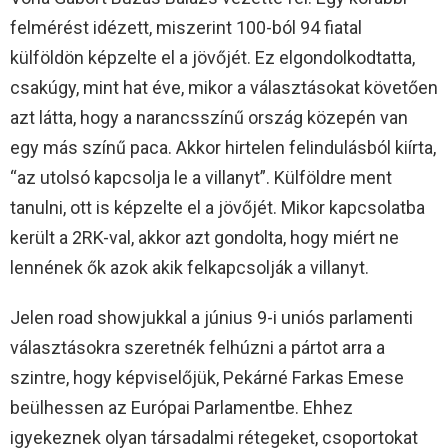
felmérést idézett, miszerint 100-ból 94 fiatal
külföldön képzelte el a jövőjét. Ez elgondolkodtatta,
csakúgy, mint hat éve, mikor a választásokat követően
azt látta, hogy a narancsszínű ország közepén van
egy más színű paca. Akkor hirtelen felindulásból kiírta,
“az utolsó kapcsolja le a villanyt”. Külföldre ment
tanulni, ott is képzelte el a jövőjét. Mikor kapcsolatba
került a 2RK-val, akkor azt gondolta, hogy miért ne
lennének ők azok akik felkapcsolják a villanyt.
Jelen road showjukkal a június 9-i uniós parlamenti
választásokra szeretnék felhúzni a pártot arra a
szintre, hogy képviselőjük, Pekárné Farkas Emese
beülhessen az Európai Parlamentbe. Ehhez
igyekeznek olyan társadalmi rétegeket, csoportokat