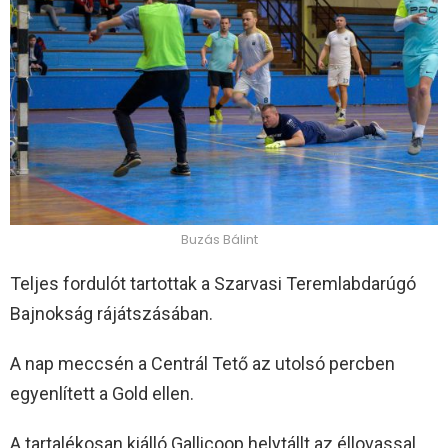
Buzás Bálint
Teljes fordulót tartottak a Szarvasi Teremlabdarúgó
Bajnokság rájátszásában.
A nap meccsén a Centrál Tető az utolsó percben
egyenlített a Gold ellen.
A tartalékosan kiálló Gallicoop helytállt az éllovassal