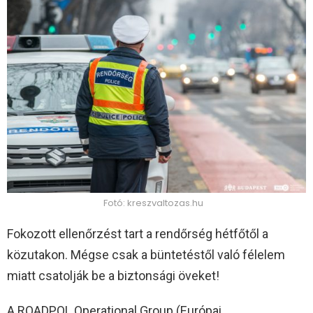
Fotó: kreszvaltozas.hu
Fokozott ellenőrzést tart a rendőrség hétfőtől a
közutakon. Mégse csak a büntetéstől való félelem
miatt csatolják be a biztonsági öveket!
A ROADPOL Operational Group (Európai