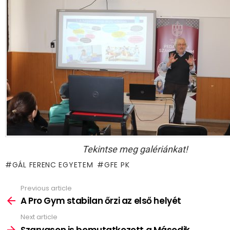
Tekintse meg galériánkat!
GÁL FERENC EGYETEM
GFE PK
Previous article
See
more
A Pro Gym stabilan őrzi az első helyét
Next article
Szarvason is bemutatkozott a Második