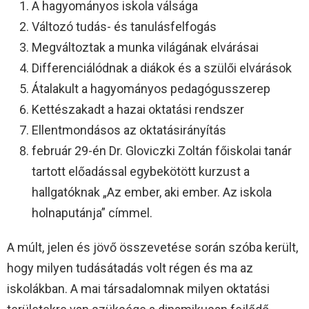
A hagyományos iskola válsága
Változó tudás- és tanulásfelfogás
Megváltoztak a munka világának elvárásai
Differenciálódnak a diákok és a szülői elvárások
Átalakult a hagyományos pedagógusszerep
Kettészakadt a hazai oktatási rendszer
Ellentmondásos az oktatásirányítás
február 29-én Dr. Gloviczki Zoltán főiskolai tanár
tartott előadással egybekötött kurzust a
hallgatóknak „Az ember, aki ember. Az iskola
holnaputánja” címmel.
A múlt, jelen és jövő összevetése során szóba került,
hogy milyen tudásátadás volt régen és ma az
iskolákban. A mai társadalomnak milyen oktatási