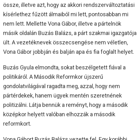
össze, illetve azt, hogy az akkori rendszerváltoztatási
kísérlethez fűzött álmaiból mi lett, pontosabban mi
nem lett. Mellette Vona Gábor, illetve a pártelnök
másik oldalán Buzás Balázs, a párt szakmai igazgatója
ült. A vezetéknevek összecsengése nem véletlen,
Vona Gábor jobbján és balján apa és fia foglalt helyet.
Buzás Gyula elmondta, sokat beszélgetett fiával a
politikáról. A Második Reformkor újszerű
gondolatvilágával ragadta meg, azzal, hogy nem
pártérdekek, hanem ügyek mentén szeretnének
politizálni. Látja bennük a reményt, hogy a második
középkor helyett valóban elhozzák a második
reformkort.
Vona Gábort Buzás Balázs vezette fel. Egy korábbi