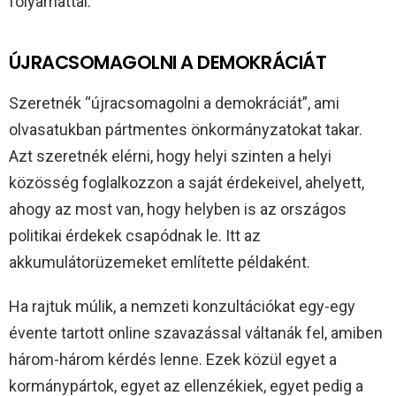
folyamattal.
ÚJRACSOMAGOLNI A DEMOKRÁCIÁT
Szeretnék “újracsomagolni a demokráciát”, ami
olvasatukban pártmentes önkormányzatokat takar.
Azt szeretnék elérni, hogy helyi szinten a helyi
közösség foglalkozzon a saját érdekeivel, ahelyett,
ahogy az most van, hogy helyben is az országos
politikai érdekek csapódnak le. Itt az
akkumulátorüzemeket említette példaként.
Ha rajtuk múlik, a nemzeti konzultációkat egy-egy
évente tartott online szavazással váltanák fel, amiben
három-három kérdés lenne. Ezek közül egyet a
kormánypártok, egyet az ellenzékiek, egyet pedig a