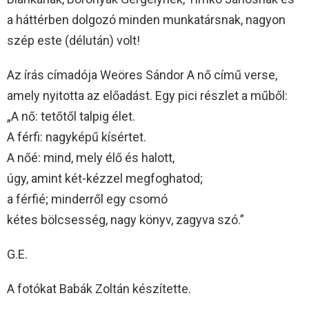
a háttérben dolgozó minden munkatársnak, nagyon
szép este (délután) volt!
Az írás címadója Weöres Sándor A nő című verse,
amely nyitotta az előadást. Egy pici részlet a műből:
„A nő: tetőtől talpig élet.
A férfi: nagyképű kísértet.
A nőé: mind, mely élő és halott,
úgy, amint két-kézzel megfoghatod;
a férfié; minderről egy csomó
kétes bölcsesség, nagy könyv, zagyva szó.”
G.E.
A fotókat Babák Zoltán készítette.