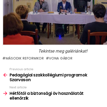
Tekintse meg galériánkat!
MÁSODIK REFORMKOR
VONA GÁBOR
Previous article
See
more
Pedagógiai szakkollégiumi programok
Szarvason
Next article
Hétfőtől a biztonsági öv használatát
ellenőrzik