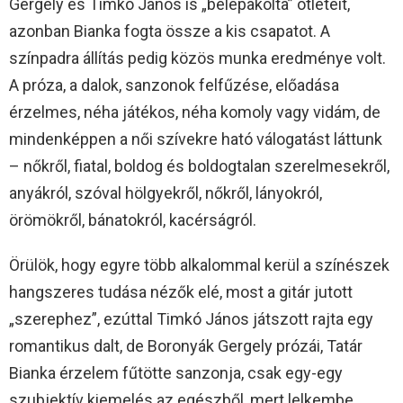
Gergely és Timkó János is „belepakolta” ötleteit,
azonban Bianka fogta össze a kis csapatot. A
színpadra állítás pedig közös munka eredménye volt.
A próza, a dalok, sanzonok felfűzése, előadása
érzelmes, néha játékos, néha komoly vagy vidám, de
mindenképpen a női szívekre ható válogatást láttunk
– nőkről, fiatal, boldog és boldogtalan szerelmesekről,
anyákról, szóval hölgyekről, nőkről, lányokról,
örömökről, bánatokról, kacérságról.
Örülök, hogy egyre több alkalommal kerül a színészek
hangszeres tudása nézők elé, most a gitár jutott
„szerephez”, ezúttal Timkó János játszott rajta egy
romantikus dalt, de Boronyák Gergely prózái, Tatár
Bianka érzelem fűtötte sanzonja, csak egy-egy
szubjektív kiemelés az egészből, mert lelkembe