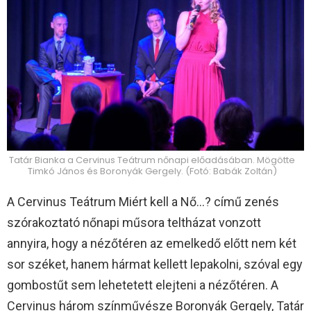
Tatár Bianka a Cervinus Teátrum nőnapi előadásában. Mögötte
Timkó János és Boronyák Gergely. (Fotó: Babák Zoltán)
A Cervinus Teátrum Miért kell a Nő…? című zenés
szórakoztató nőnapi műsora teltházat vonzott
annyira, hogy a nézőtéren az emelkedő előtt nem két
sor széket, hanem hármat kellett lepakolni, szóval egy
gombostűt sem lehetetett elejteni a nézőtéren. A
Cervinus három színművésze Boronyák Gergely, Tatár