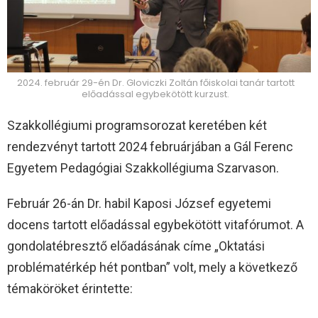
2024. február 29-én Dr. Gloviczki Zoltán főiskolai tanár tartott
előadással egybekötött kurzust.
Szakkollégiumi programsorozat keretében két
rendezvényt tartott 2024 februárjában a Gál Ferenc
Egyetem Pedagógiai Szakkollégiuma Szarvason.
Február 26-án Dr. habil Kaposi József egyetemi
docens tartott előadással egybekötött vitafórumot. A
gondolatébresztő előadásának címe „Oktatási
problématérkép hét pontban” volt, mely a következő
témaköröket érintette: