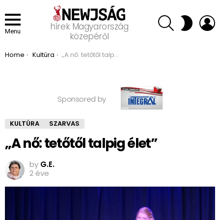
SEARCH
L
SWITCH
hírek Magyarország
SKIN
Menu
közepéről
You are here:
Home
Kultúra
„A nő: tetőtől talpig élet”
Sponsored by
KULTÚRA
SZARVAS
„A nő: tetőtől talpig élet”
by
G.E.
2 éve