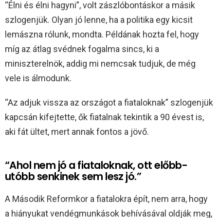
“Élni és élni hagyni”, volt zászlóbontáskor a másik
szlogenjük. Olyan jó lenne, ha a politika egy kicsit
lemászna rólunk, mondta. Példának hozta fel, hogy
míg az átlag svédnek fogalma sincs, ki a
miniszterelnök, addig mi nemcsak tudjuk, de még
vele is álmodunk.
“Az adjuk vissza az országot a fiataloknak” szlogenjük
kapcsán kifejtette, ők fiatalnak tekintik a 90 évest is,
aki fát ültet, mert annak fontos a jövő.
“Ahol nem jó a fiataloknak, ott előbb-
utóbb senkinek sem lesz jó.”
A Második Reformkor a fiatalokra épít, nem arra, hogy
a hiányukat vendégmunkások behívásával oldják meg,