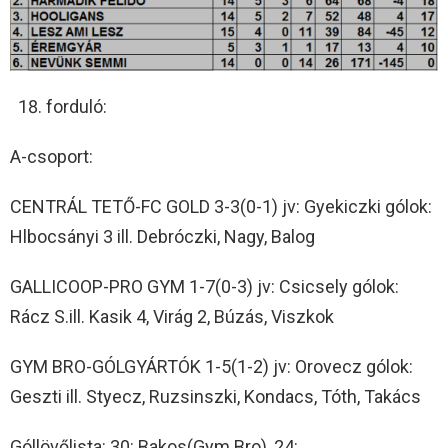
forduló:
A-csoport:
CENTRÁL TETŐ-FC GOLD 3-3(0-1) jv: Gyekiczki gólok:
Hlbocsányi 3 ill. Debróczki, Nagy, Balog
GALLICOOP-PRO GYM 1-7(0-3) jv: Csicsely gólok:
Rácz S.ill. Kasik 4, Virág 2, Búzás, Viszkok
GYM BRO-GÓLGYÁRTÓK 1-5(1-2) jv: Orovecz gólok:
Geszti ill. Styecz, Ruzsinszki, Kondacs, Tóth, Takács
Góllövőlista: 30: Bakos(Gym Bro), 24: