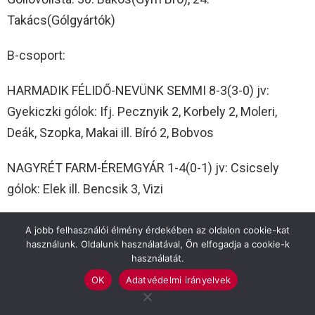
Takács(Gólgyártók)
B-csoport:
HARMADIK FÉLIDŐ-NEVÜNK SEMMI 8-3(3-0) jv:
Gyekiczki gólok: Ifj. Pecznyik 2, Korbely 2, Moleri,
Deák, Szopka, Makai ill. Bíró 2, Bobvos
NAGYRÉT FARM-ÉREMGYÁR 1-4(0-1) jv: Csicsely
gólok: Elek ill. Bencsik 3, Vizi
HOOLIGANS-LESZ AMI LESZ 7-2(1-2) jv: Orovecz
A jobb felhasználói élmény érdekében az oldalon cookie-kat
gólok: Kis 5, Légrádi, Bákai ill. Vaskor, Pataki
használunk. Oldalunk használatával, Ön elfogadja a cookie-k
használatát.
Góllövőlista: 19: Makai(Harmadik Félidő)
OK
Adatvédelmi irányelvek