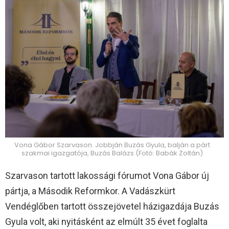
Vona Gábor Szarvason. Jobbján Buzás Gyula, balján a párt
szakmai igazgatója, Buzás Balázs.(Fotó: Babák Zoltán)
Szarvason tartott lakossági fórumot Vona Gábor új
pártja, a Második Reformkor. A Vadászkürt
Vendéglőben tartott összejövetel házigazdája Buzás
Gyula volt, aki nyitásként az elmúlt 35 évet foglalta