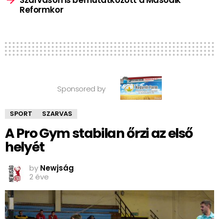
Reformkor
Sponsored by
SPORT
SZARVAS
A Pro Gym stabilan őrzi az első
helyét
by
Newjság
2 éve