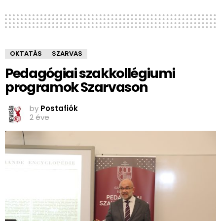
OKTATÁS
SZARVAS
Pedagógiai szakkollégiumi
programok Szarvason
by
Postafiók
2 éve