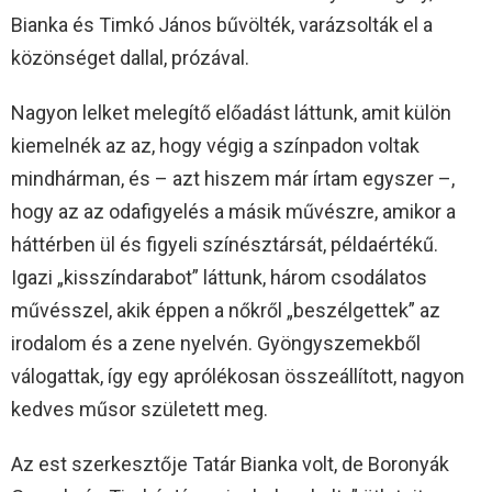
Bianka és Timkó János bűvölték, varázsolták el a
közönséget dallal, prózával.
Nagyon lelket melegítő előadást láttunk, amit külön
kiemelnék az az, hogy végig a színpadon voltak
mindhárman, és – azt hiszem már írtam egyszer –,
hogy az az odafigyelés a másik művészre, amikor a
háttérben ül és figyeli színésztársát, példaértékű.
Igazi „kisszíndarabot” láttunk, három csodálatos
művésszel, akik éppen a nőkről „beszélgettek” az
irodalom és a zene nyelvén. Gyöngyszemekből
válogattak, így egy aprólékosan összeállított, nagyon
kedves műsor született meg.
Az est szerkesztője Tatár Bianka volt, de Boronyák