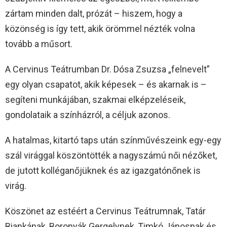
zártam minden dalt, prózát – hiszem, hogy a
közönség is így tett, akik örömmel nézték volna
tovább a műsort.
A Cervinus Teátrumban Dr. Dósa Zsuzsa „felnevelt”
egy olyan csapatot, akik képesek – és akarnak is –
segíteni munkájában, szakmai elképzeléseik,
gondolataik a színházról, a céljuk azonos.
A hatalmas, kitartó taps után színművészeink egy-egy
szál virággal köszöntötték a nagyszámú női nézőket,
de jutott kolléganőjüknek és az igazgatónőnek is
virág.
Köszönet az estéért a Cervinus Teátrumnak, Tatár
Biankának, Boronyák Gergelynek, Timkó Jánosnak és