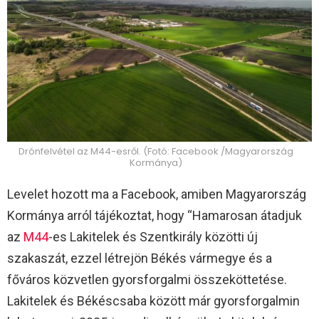
Drónfelvétel az M44-esről. (Fotó: Facebook /Magyarország
Kormánya)
Levelet hozott ma a Facebook, amiben Magyarország
Kormánya arról tájékoztat, hogy “Hamarosan átadjuk
az
M44
-es Lakitelek és Szentkirály közötti új
szakaszát, ezzel létrejön Békés vármegye és a
főváros közvetlen gyorsforgalmi összeköttetése.
Lakitelek és Békéscsaba között már gyorsforgalmin