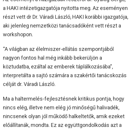
a HAKI intézetigazgatója nyitotta meg. Az eseményen
részt vett dr Dr. Váradi László, HAKI korábbi igazgatója,
aki jelenleg nemzetközi tanácsadóként vett részt a
workshopon.
“A világban az élelmiszer-ellátás szempontjából
nagyon fontos hal még inkább bekerüljön a
köztudatba, ezáltal az emberek táplálkozásába”,
interpretálta a sajtó számára a szakértői tanácskozás
célját dr. Váradi László.
Ma a haltermelés-fejlesztésnek kritikus pontja, hogy
nincs elég, illetve nem elég jó minőségű halivadék,
nincsenek olyan jól működő halkeltetők, amik ezeket
előállítanák, mondta. Ez az együttgondolkodás azt a