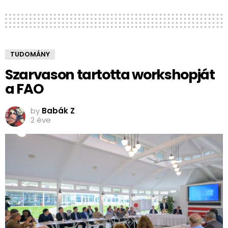
TUDOMÁNY
Szarvason tartotta workshopját
a FAO
by
Babák Z
2 éve