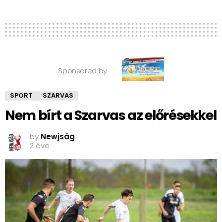
Sponsored by
SPORT
SZARVAS
Nem bírt a Szarvas az előrésekkel
by
Newjság
2 éve