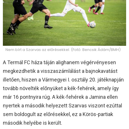
Nem bírt a Szarvas az előrésekkel. (Fotó: Bencsik Ádám/BMH)
A Termál FC háza táján alighanem végérvényesen
megkezdhetik a visszaszámlálást a bajnokavatást
illetően, hiszen a Vármegyei I. osztály 20. játéknapján
tovább növelték előnyüket a kék-fehérek, amely így
már 16 pontnyira rúg. A kék-fehérek a Jamina ellen
nyertek a második helyezett Szarvas viszont ezúttal
sem boldogult az előrésekkel, ez a Körös-partiak
második helyébe is került.