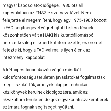
magyar kapcsolatok időgépe, 1980 óta áll
kapcsolatban az ENSZ e szervezetével. Nem
felejtette el megemlíteni, hogy egy 1975-1980 között
a FAO segítségével végrehajtott fejlesztésnek
köszönhetően vált a HAKI kis kutatóállomásból
nemzetközileg elismert kutatóintézetté, és örömét
fejezte ki, hogy a FAO-val ma is ilyen élénk az
intézményi kapcsolat.
A kétnapos tanácskozás végén mindkét
kulcsfontosságú területen javaslatokat fogalmaztak
meg a szakértők, amelyek alapján technikai
kézikönyvek kerülnek kidolgozásra, amik az
akvakultúra területén dolgozó gyakorlati szakemberek
számára fognak segítséget nyújtani.