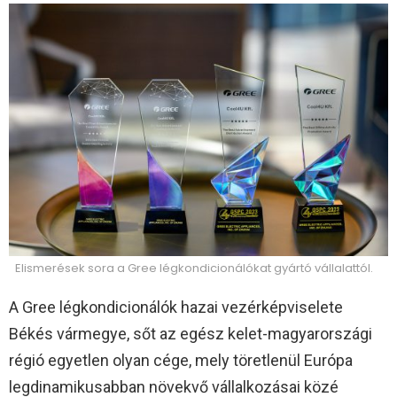
Elismerések sora a Gree légkondicionálókat gyártó vállalattól.
A Gree légkondicionálók hazai vezérképviselete
Békés vármegye, sőt az egész kelet-magyarországi
régió egyetlen olyan cége, mely töretlenül Európa
legdinamikusabban növekvő vállalkozásai közé