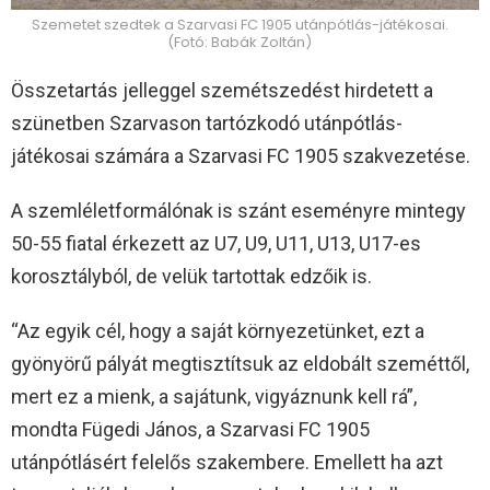
Szemetet szedtek a Szarvasi FC 1905 utánpótlás-játékosai.
(Fotó: Babák Zoltán)
Összetartás jelleggel szemétszedést hirdetett a
szünetben Szarvason tartózkodó utánpótlás-
játékosai számára a Szarvasi FC 1905 szakvezetése.
A szemléletformálónak is szánt eseményre mintegy
50-55 fiatal érkezett az U7, U9, U11, U13, U17-es
korosztályból, de velük tartottak edzőik is.
“Az egyik cél, hogy a saját környezetünket, ezt a
gyönyörű pályát megtisztítsuk az eldobált szeméttől,
mert ez a mienk, a sajátunk, vigyáznunk kell rá”,
mondta Fügedi János, a Szarvasi FC 1905
utánpótlásért felelős szakembere. Emellett ha azt