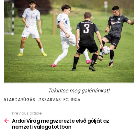
Tekintse meg galériánkat!
LABDARÚGÁS
SZARVASI FC 1905
Previous article
See
more
Ardai Virág megszerezte első gólját az
nemzeti válogatottban