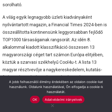
sorolható.
A világ egyik legnagyobb üzleti kiadványaként
nyilvántartott magazin, a Financial Times 2024-ben is
összeállította kontinensünk leggyorsabban fejlődő
TOP1000 társaságainak rangsorát. Az idén 8.
alkalommal kiadott klasszifikáció összesen 13
magyarországi céget tart számon Európa elitjében,
köztük a szarvasi székhelyű Cool4u-t. A lista 13
magyar résztvevője a nagykereskedelem, kutatás-
fejlesztés, gyártás, IT, logisztika és a pénzügyi
A jobb felhasználói élmény érdekében az oldalon cookie-kat
szektorból került ki.
használunk. Oldalunk használatával, Ön elfogadja a cookie-k
használatát.
OK
Adatvédelmi irányelvek
A magyar siker és ami mögötte van