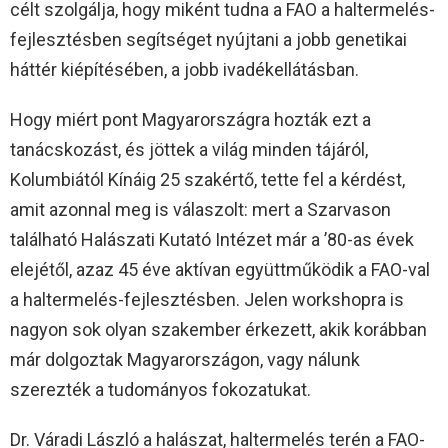
célt szolgálja, hogy miként tudna a FAO a haltermelés-
fejlesztésben segítséget nyújtani a jobb genetikai
háttér kiépítésében, a jobb ivadékellátásban.
Hogy miért pont Magyarországra hozták ezt a
tanácskozást, és jöttek a világ minden tájáról,
Kolumbiától Kínáig 25 szakértő, tette fel a kérdést,
amit azonnal meg is válaszolt: mert a Szarvason
található Halászati Kutató Intézet már a ’80-as évek
elejétől, azaz 45 éve aktívan együttműködik a FAO-val
a haltermelés-fejlesztésben. Jelen workshopra is
nagyon sok olyan szakember érkezett, akik korábban
már dolgoztak Magyarországon, vagy nálunk
szerezték a tudományos fokozatukat.
Dr. Váradi László a halászat, haltermelés terén a FAO-