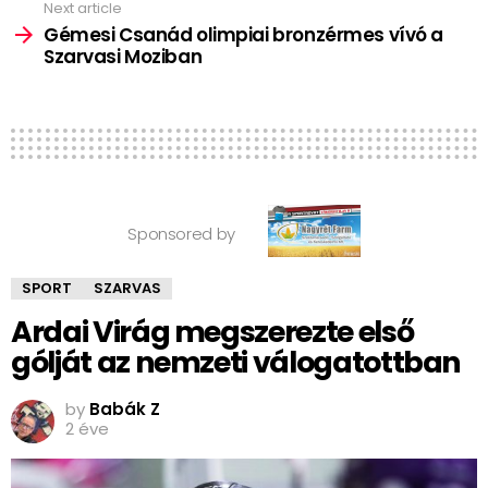
Next article
Gémesi Csanád olimpiai bronzérmes vívó a
Szarvasi Moziban
Sponsored by
SPORT
SZARVAS
Ardai Virág megszerezte első
gólját az nemzeti válogatottban
by
Babák Z
2 éve