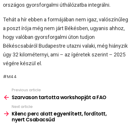
országos gyorsforgalmi úthálózatba integrálni.
Tehát a hír ebben a formájában nem igaz, valószínűleg
a poszt írója még nem járt Békésben, ugyanis ahhoz,
hogy valóban gyorsforgalmi úton tudjon
Békéscsabáról Budapestre utazni valaki, még hiányzik
úgy 32 kilométernyi, ami – az ígéretek szerint – 2025
végére készül el.
M44
Previous article
See
more
Szarvason tartotta workshopját a FAO
Next article
Kilenc perc alatt egyenlített, fordított,
nyert Csabacsűd