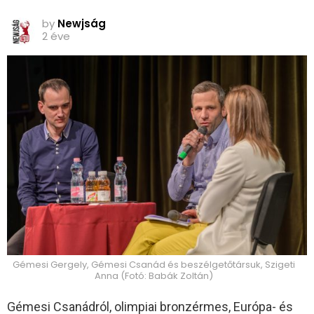
by
Newjság
2 éve
Gémesi Gergely, Gémesi Csanád és beszélgetőtársuk, Szigeti
Anna (Fotó: Babák Zoltán)
Gémesi Csanádról, olimpiai bronzérmes, Európa- és