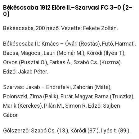
Békéscsaba 1912 Előre II.–Szarvasi FC 3–0 (2–
0)
Békéscsaba, 200 néző. Vezette: Fekete Zoltán.
Békéscsaba II.: Krnács – Óvári (Rostás), Futó, Harmati,
Bacsa, Mágocsi, Lauri (Molnár M.), Kóródi (Ilyés T.),
Orvos (Pusztai O.), Farkas Á., Szabó Cs. (Kuzma).
Edző: Jakab Péter.
Szarvas: Jakab – Endrefalvi, Zahorán (Máté),
Polonszki, Zima (Palik), Furár, Magyar, Barna (Truczka),
Marik (Kerekes), Pilán M., Simon R. Edző: Sajben
Gábor.
Gólszerző: Szabó Cs. (13.), Kóródi (37.), Ilyés t. (89.).