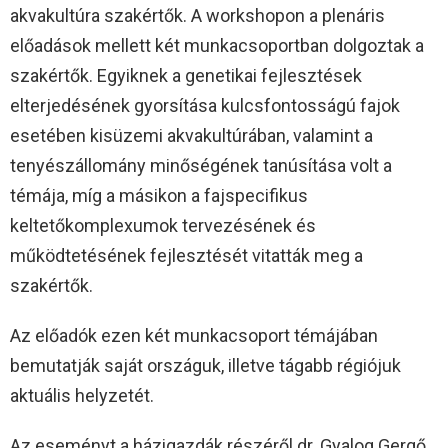
akvakultúra szakértők. A workshopon a plenáris
előadások mellett két munkacsoportban dolgoztak a
szakértők. Egyiknek a genetikai fejlesztések
elterjedésének gyorsítása kulcsfontosságú fajok
esetében kisüzemi akvakultúrában, valamint a
tenyészállomány minőségének tanúsítása volt a
témája, míg a másikon a fajspecifikus
keltetőkomplexumok tervezésének és
működtetésének fejlesztését vitatták meg a
szakértők.
Az előadók ezen két munkacsoport témájában
bemutatják saját országuk, illetve tágabb régiójuk
aktuális helyzetét.
Az eseményt a házigazdák részéről dr. Gyalog Gergő,