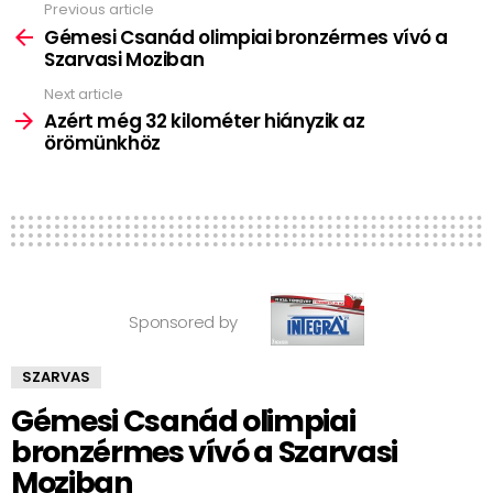
Previous article
See
more
Gémesi Csanád olimpiai bronzérmes vívó a
Szarvasi Moziban
Next article
Azért még 32 kilométer hiányzik az
örömünkhöz
Sponsored by
SZARVAS
Gémesi Csanád olimpiai
bronzérmes vívó a Szarvasi
Moziban