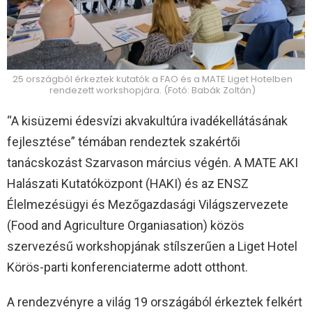
25 országból érkeztek kutatók a FAO és a MATE Liget Hotelben
rendezett workshopjára. (Fotó: Babák Zoltán)
“A kisüzemi édesvízi akvakultúra ivadékellátásának
fejlesztése” témában rendeztek szakértői
tanácskozást Szarvason március végén. A MATE AKI
Halászati Kutatóközpont (HAKI) és az ENSZ
Élelmezésügyi és Mezőgazdasági Világszervezete
(Food and Agriculture Organiasation) közös
szervezésű workshopjának stílszerűen a Liget Hotel
Körös-parti konferenciaterme adott otthont.
A rendezvényre a világ 19 országából érkeztek felkért