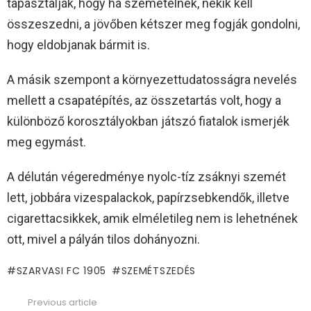
tapasztalják, hogy ha szemetelnek, nekik kell
összeszedni, a jövőben kétszer meg fogják gondolni,
hogy eldobjanak bármit is.
A másik szempont a környezettudatosságra nevelés
mellett a csapatépítés, az összetartás volt, hogy a
különböző korosztályokban játszó fiatalok ismerjék
meg egymást.
A délután végeredménye nyolc-tíz zsáknyi szemét
lett, jobbára vizespalackok, papírzsebkendők, illetve
cigarettacsikkek, amik elméletileg nem is lehetnének
ott, mivel a pályán tilos dohányozni.
SZARVASI FC 1905
SZEMÉTSZEDÉS
Previous article
See