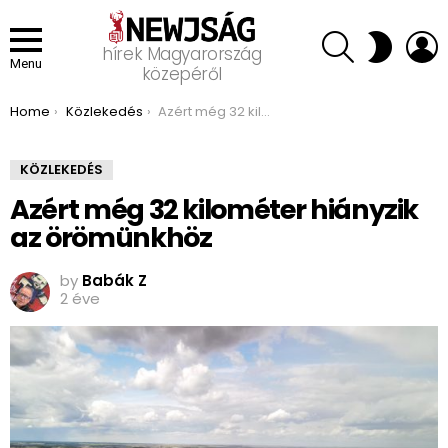
SEARCH
L
SWITCH
hírek Magyarország
SKIN
Menu
közepéről
You are here:
Home
Közlekedés
Azért még 32 kilométer hiányzik az örömünkhöz
KÖZLEKEDÉS
Azért még 32 kilométer hiányzik
az örömünkhöz
by
Babák Z
2 éve