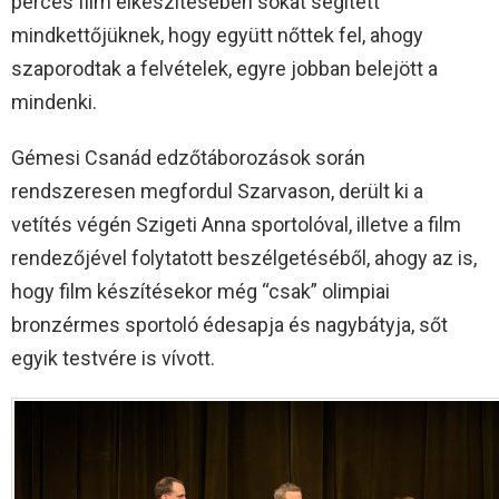
perces film elkészítésében sokat segített
mindkettőjüknek, hogy együtt nőttek fel, ahogy
szaporodtak a felvételek, egyre jobban belejött a
mindenki.
Gémesi Csanád edzőtáborozások során
rendszeresen megfordul Szarvason, derült ki a
vetítés végén Szigeti Anna sportolóval, illetve a film
rendezőjével folytatott beszélgetéséből, ahogy az is,
hogy film készítésekor még “csak” olimpiai
bronzérmes sportoló édesapja és nagybátyja, sőt
egyik testvére is vívott.