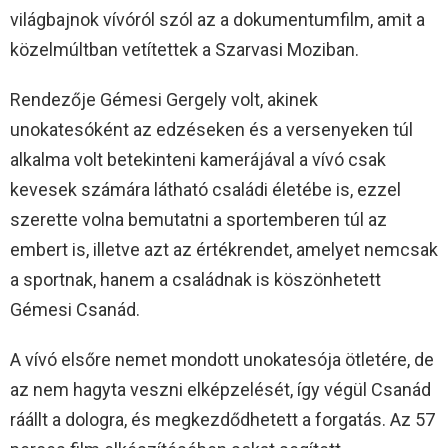
világbajnok vívóról szól az a dokumentumfilm, amit a
közelmúltban vetítettek a Szarvasi Moziban.
Rendezője Gémesi Gergely volt, akinek
unokatesóként az edzéseken és a versenyeken túl
alkalma volt betekinteni kamerájával a vívó csak
kevesek számára látható családi életébe is, ezzel
szerette volna bemutatni a sportemberen túl az
embert is, illetve azt az értékrendet, amelyet nemcsak
a sportnak, hanem a családnak is köszönhetett
Gémesi Csanád.
A vívó elsőre nemet mondott unokatesója ötletére, de
az nem hagyta veszni elképzelését, így végül Csanád
ráállt a dologra, és megkezdődhetett a forgatás. Az 57