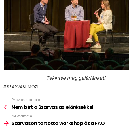
Tekintse meg galériánkat!
SZARVASI MOZI
Previous article
See
more
Nem bírt a Szarvas az előrésekkel
Next article
Szarvason tartotta workshopját a FAO