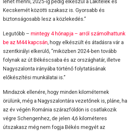
lehet menni, 2025-ig pedig elkészül a Lakitelek és
Kecskemét közötti szakasz is. Gyorsabb és
biztonságosabb lesz a közlekedés.”
Legutóbb –
mintegy 4 hónapja – arról számolhattunk
be az M44 kapcsán
, hogy elkészült és átadásra vár a
szentkirályi elkerülő, “miközben 2024-ben tovább
folynak az út Békéscsaba és az országhatár, illetve
Nagyszalonta irányába történő folytatásának
előkészítési munkálatai is.”
Mindazok ellenére, hogy minden kilométernek
örülünk, még a Nagyszalontára vezetőnek is, pláne, ha
az év végén Románia szárazföldön is csatlakozik
végre Schengenhez, de jelen 4,6 kilométeres
útszakasz még nem fogja Békés megyét az