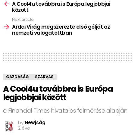
more
A Cool4u továbbra is Európa legjobbjai
között
Next article
Ardai Virág megszerezte első gólját az
nemzeti válogatottban
GAZDASÁG
SZARVAS
A Cool4u továbbra is Európa
legjobbjai között
a Financial Times hivatalos felmérése alapján
by
Newjság
2 éve