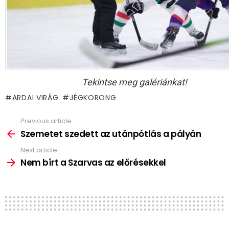
Tekintse meg galériánkat!
ARDAI VIRÁG
JÉGKORONG
Previous article
See
more
Szemetet szedett az utánpótlás a pályán
Next article
Nem bírt a Szarvas az előrésekkel