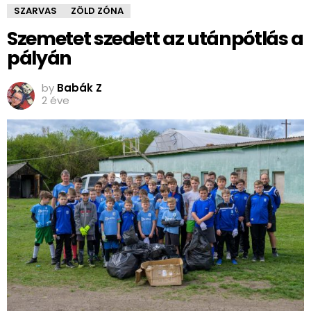
SZARVAS
ZÖLD ZÓNA
Szemetet szedett az utánpótlás a
pályán
by
Babák Z
2 éve