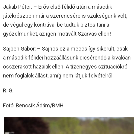
Jakab Péter: – Erős első félidő után a második
játékrészben már a szerencsére is szükségünk volt,
de végül egy kontrával be tudtuk biztositani a
győzelmünket, az igen motivált Szarvas ellen!
Sajben Gábor: – Sajnos ez a meccs így sikerült, csak
a második félidei hozzáállásunk dicsérendő a kiválóan
összerakott hazaiak ellen. A tizenegyes szituaciókról
nem foglalok állást, amíg nem látjuk felvételről.
R. G.
Fotó: Bencsik Ádám/BMH