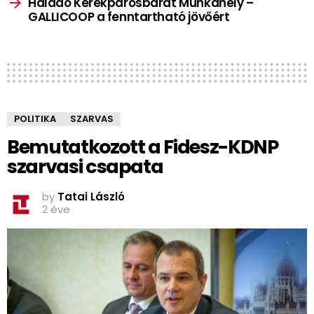
Haladó Kerékpárosbarát Munkahely –
GALLICOOP a fenntartható jövőért
POLITIKA
SZARVAS
Bemutatkozott a Fidesz-KDNP
szarvasi csapata
by
Tatai László
2 éve