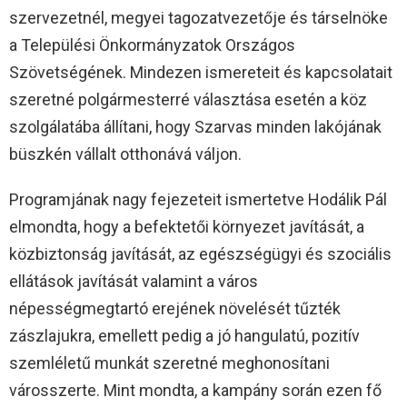
szervezetnél, megyei tagozatvezetője és társelnöke
a Települési Önkormányzatok Országos
Szövetségének. Mindezen ismereteit és kapcsolatait
szeretné polgármesterré választása esetén a köz
szolgálatába állítani, hogy Szarvas minden lakójának
büszkén vállalt otthonává váljon.
Programjának nagy fejezeteit ismertetve Hodálik Pál
elmondta, hogy a befektetői környezet javítását, a
közbiztonság javítását, az egészségügyi és szociális
ellátások javítását valamint a város
népességmegtartó erejének növelését tűzték
zászlajukra, emellett pedig a jó hangulatú, pozitív
szemléletű munkát szeretné meghonosítani
városszerte. Mint mondta, a kampány során ezen fő