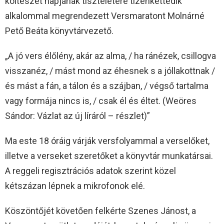
költészet napjának tiszteletére tizenkettedik
alkalommal megrendezett Versmaratont Molnárné
Pető Beáta könyvtárvezető.
„A jó vers élőlény, akár az alma, / ha ránézek, csillogva
visszanéz, / mást mond az éhesnek s a jóllakottnak /
és mást a fán, a tálon és a szájban, / végső tartalma
vagy formája nincs is, / csak él és éltet. (Weöres
Sándor: Vázlat az új líráról – részlet)”
Ma este 18 óráig várják versfolyammal a verselőket,
illetve a verseket szeretőket a könyvtár munkatársai.
A reggeli regisztrációs adatok szerint közel
kétszázan lépnek a mikrofonok elé.
Köszöntőjét követően felkérte Szenes Jánost, a