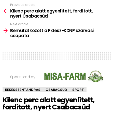
Previous article
See
more
Kilenc perc alatt egyenlített, fordított,
nyert Csabacsűd
Next article
Bemutatkozott a Fidesz-KDNP szarvasi
csapata
Sponsored by
BÉKÉSSZENTANDRÁS
CSABACSŰD
SPORT
Kilenc perc alatt egyenlített,
fordított, nyert Csabacsűd