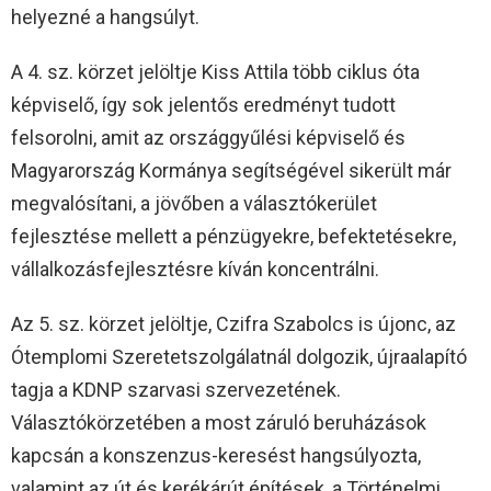
helyezné a hangsúlyt.
A 4. sz. körzet jelöltje Kiss Attila több ciklus óta
képviselő, így sok jelentős eredményt tudott
felsorolni, amit az országgyűlési képviselő és
Magyarország Kormánya segítségével sikerült már
megvalósítani, a jövőben a választókerület
fejlesztése mellett a pénzügyekre, befektetésekre,
vállalkozásfejlesztésre kíván koncentrálni.
Az 5. sz. körzet jelöltje, Czifra Szabolcs is újonc, az
Ótemplomi Szeretetszolgálatnál dolgozik, újraalapító
tagja a KDNP szarvasi szervezetének.
Választókörzetében a most záruló beruházások
kapcsán a konszenzus-keresést hangsúlyozta,
valamint az út és kerékárút építések, a Történelmi