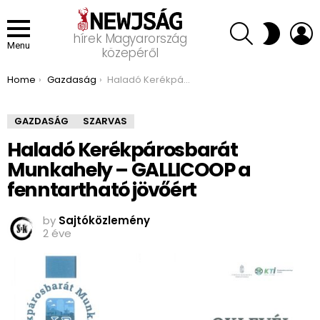
SEARCH
L
SWITCH
hírek Magyarország
SKIN
Menu
közepéről
You are here:
Home
Gazdaság
Haladó Kerékpárosbarát Munkahely – GALLICOOP a fenntartható jövőért
GAZDASÁG
SZARVAS
Haladó Kerékpárosbarát
Munkahely – GALLICOOP a
fenntartható jövőért
by
Sajtóközlemény
2 éve