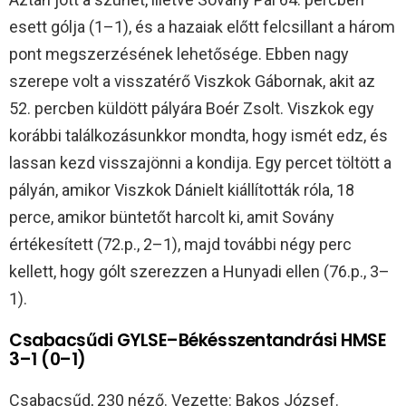
esett gólja (1–1), és a hazaiak előtt felcsillant a három
pont megszerzésének lehetősége. Ebben nagy
szerepe volt a visszatérő Viszkok Gábornak, akit az
52. percben küldött pályára Boér Zsolt. Viszkok egy
korábbi találkozásunkkor mondta, hogy ismét edz, és
lassan kezd visszajönni a kondija. Egy percet töltött a
pályán, amikor Viszkok Dánielt kiállították róla, 18
perce, amikor büntetőt harcolt ki, amit Sovány
értékesített (72.p., 2–1), majd további négy perc
kellett, hogy gólt szerezzen a Hunyadi ellen (76.p., 3–
1).
Csabacsűdi GYLSE–Békésszentandrási HMSE
3–1 (0–1)
Csabacsűd, 230 néző. Vezette: Bakos József.