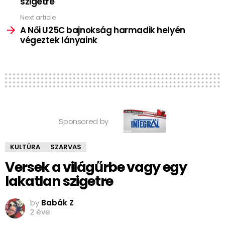
szigetre
Next article
A Női U25C bajnokság harmadik helyén
végeztek lányaink
Sponsored by
KULTÚRA
SZARVAS
Versek a világűrbe vagy egy
lakatlan szigetre
by
Babák Z
2 éve