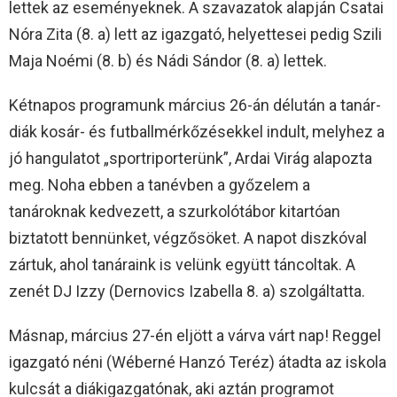
lettek az eseményeknek. A szavazatok alapján Csatai
Nóra Zita (8. a) lett az igazgató, helyettesei pedig Szili
Maja Noémi (8. b) és Nádi Sándor (8. a) lettek.
Kétnapos programunk március 26-án délután a tanár-
diák kosár- és futballmérkőzésekkel indult, melyhez a
jó hangulatot „sportriporterünk”, Ardai Virág alapozta
meg. Noha ebben a tanévben a győzelem a
tanároknak kedvezett, a szurkolótábor kitartóan
biztatott bennünket, végzősöket. A napot diszkóval
zártuk, ahol tanáraink is velünk együtt táncoltak. A
zenét DJ Izzy (Dernovics Izabella 8. a) szolgáltatta.
Másnap, március 27-én eljött a várva várt nap! Reggel
igazgató néni (Wéberné Hanzó Teréz) átadta az iskola
kulcsát a diákigazgatónak, aki aztán programot