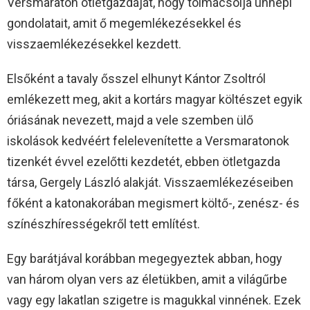
Versmaraton ötletgazdáját, hogy tolmácsolja ünnepi
gondolatait, amit ő megemlékezésekkel és
visszaemlékezésekkel kezdett.
Elsőként a tavaly ősszel elhunyt Kántor Zsoltról
emlékezett meg, akit a kortárs magyar költészet egyik
óriásának nevezett, majd a vele szemben ülő
iskolások kedvéért felelevenítette a Versmaratonok
tizenkét évvel ezelőtti kezdetét, ebben ötletgazda
társa, Gergely László alakját. Visszaemlékezéseiben
főként a katonakorában megismert költő-, zenész- és
színészhírességekről tett említést.
Egy barátjával korábban megegyeztek abban, hogy
van három olyan vers az életükben, amit a világűrbe
vagy egy lakatlan szigetre is magukkal vinnének. Ezek