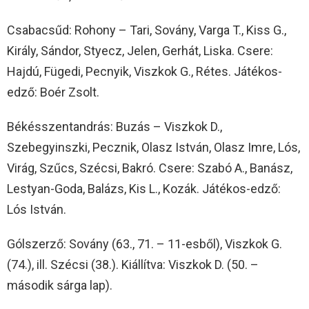
Csabacsűd: Rohony – Tari, Sovány, Varga T., Kiss G.,
Király, Sándor, Styecz, Jelen, Gerhát, Liska. Csere:
Hajdú, Fügedi, Pecnyik, Viszkok G., Rétes. Játékos-
edző: Boér Zsolt.
Békésszentandrás: Buzás – Viszkok D.,
Szebegyinszki, Pecznik, Olasz István, Olasz Imre, Lós,
Virág, Szűcs, Szécsi, Bakró. Csere: Szabó A., Banász,
Lestyan-Goda, Balázs, Kis L., Kozák. Játékos-edző:
Lós István.
Gólszerző: Sovány (63., 71. – 11-esből), Viszkok G.
(74.), ill. Szécsi (38.). Kiállítva: Viszkok D. (50. –
második sárga lap).