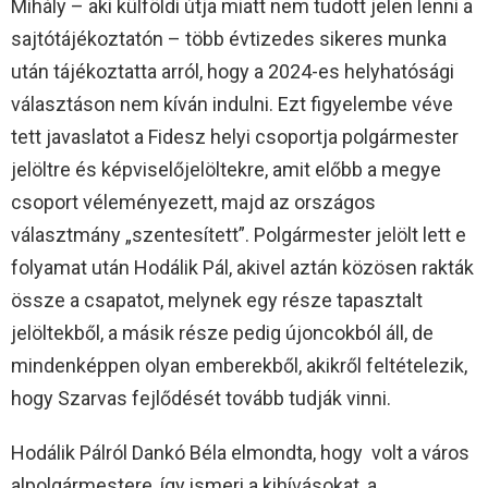
Mihály – aki külföldi útja miatt nem tudott jelen lenni a
sajtótájékoztatón – több évtizedes sikeres munka
után tájékoztatta arról, hogy a 2024-es helyhatósági
választáson nem kíván indulni. Ezt figyelembe véve
tett javaslatot a Fidesz helyi csoportja polgármester
jelöltre és képviselőjelöltekre, amit előbb a megye
csoport véleményezett, majd az országos
választmány „szentesített”. Polgármester jelölt lett e
folyamat után Hodálik Pál, akivel aztán közösen rakták
össze a csapatot, melynek egy része tapasztalt
jelöltekből, a másik része pedig újoncokból áll, de
mindenképpen olyan emberekből, akikről feltételezik,
hogy Szarvas fejlődését tovább tudják vinni.
Hodálik Pálról Dankó Béla elmondta, hogy volt a város
alpolgármestere, így ismeri a kihívásokat, a