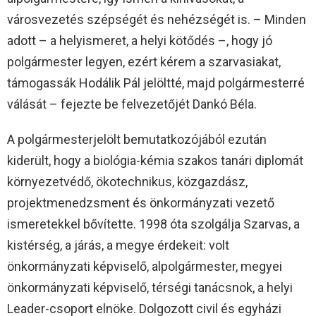
városvezetés szépségét és nehézségét is. – Minden
adott – a helyismeret, a helyi kötődés –, hogy jó
polgármester legyen, ezért kérem a szarvasiakat,
támogassák Hodálik Pál jelöltté, majd polgármesterré
válását – fejezte be felvezetőjét Dankó Béla.
A polgármesterjelölt bemutatkozójából ezután
kiderült, hogy a biológia-kémia szakos tanári diplomát
környezetvédő, ökotechnikus, közgazdász,
projektmenedzsment és önkormányzati vezető
ismeretekkel bővítette. 1998 óta szolgálja Szarvas, a
kistérség, a járás, a megye érdekeit: volt
önkormányzati képviselő, alpolgármester, megyei
önkormányzati képviselő, térségi tanácsnok, a helyi
Leader-csoport elnöke. Dolgozott civil és egyházi