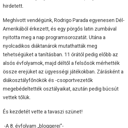
hirdetett.
Meghívott vendégünk, Rodrigo Parada egyenesen Dél-
Amerikából érkezett, és egy pörgős latin zumbával
nyitotta meg a nap programsorozatát. Utána a
nyolcadikos diáktanárok mutathatták meg
tehetségüket a tanításban. 11 órától pedig előbb az
alsós évfolyamok, majd déltől a felsősök mérhették
össze erejüket az ügyességi játékokban. Zárásként a
diákosztályfőnökök és -csoportvezetők
megebédeltették osztályaikat, azután pedig búcsút
vettek tőlük.
És kezdetét vette a tavaszi szünet!
-A 8. évfolyam „bloggerei”-