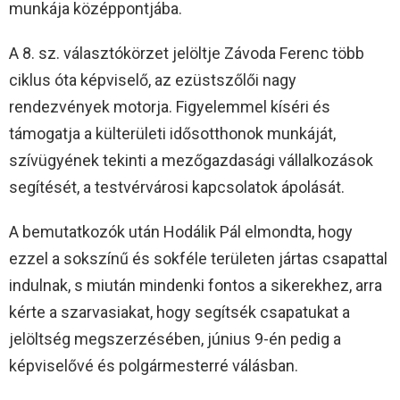
munkája középpontjába.
A 8. sz. választókörzet jelöltje Závoda Ferenc több
ciklus óta képviselő, az ezüstszőlői nagy
rendezvények motorja. Figyelemmel kíséri és
támogatja a külterületi idősotthonok munkáját,
szívügyének tekinti a mezőgazdasági vállalkozások
segítését, a testvérvárosi kapcsolatok ápolását.
A bemutatkozók után Hodálik Pál elmondta, hogy
ezzel a sokszínű és sokféle területen jártas csapattal
indulnak, s miután mindenki fontos a sikerekhez, arra
kérte a szarvasiakat, hogy segítsék csapatukat a
jelöltség megszerzésében, június 9-én pedig a
képviselővé és polgármesterré válásban.