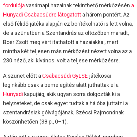
fordulója
vasárnapi hazainak tekinthető mérkőzésén
a
Hunyadi Csabacsűdre látogatott
a három pontért. Az
első félidő játéka alapján ez borítékolható is lett volna,
de a szünetben a Szentandrás az öltözőben maradt,
Boér Zsolt meg vért itathatott a hazaiakkal, mert
mintha két teljesen más mérkőzést nézett volna az a
230 néző, aki kíváncsi volt a teljese mérkőzésre.
A szünet előtt a
Csabacsűdi GyLSE
játékosai
leginkább csak a bemelegítés alatt juthattak el a
Hunyadi
kapujáig, akik ugyan sorra dolgozták ki a
helyzeteket, de csak egyet tudtak a hálóba juttatni a
szentandrásiak gólvágójának, Szécsi Rajmondnak
köszönhetően (38.p., 0–1).
Aztán jött a szünet, illetve Sovány Pál 64. percben