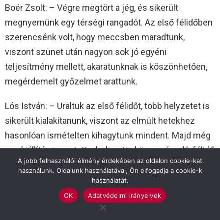
Boér Zsolt: – Végre megtört a jég, és sikerült
megnyernünk egy térségi rangadót. Az első félidőben
szerencsénk volt, hogy meccsben maradtunk,
viszont szünet után nagyon sok jó egyéni
teljesítmény mellett, akaratunknak is köszönhetően,
megérdemelt győzelmet arattunk.
Lós István: – Uraltuk az első félidőt, több helyzetet is
sikerült kialakítanunk, viszont az elmúlt hetekhez
hasonlóan ismételten kihagytunk mindent. Majd még
egy kiállítás is rontott a helyzetünkön a második félidő
A jobb felhasználói élmény érdekében az oldalon cookie-kat
elején. Sajnos a foci ilyen, ennyi helyzetet nem lehet
használunk. Oldalunk használatával, Ön elfogadja a cookie-k
büntetlenül kihagyni.
használatát.
OK
Adatvédelmi irányelvek
Fotó: Babák Zoltán