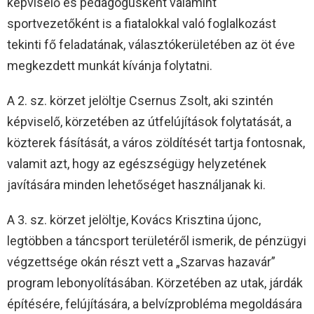
képviselő és pedagógusként valamint
sportvezetőként is a fiatalokkal való foglalkozást
tekinti fő feladatának, választókerületében az öt éve
megkezdett munkát kívánja folytatni.
A 2. sz. körzet jelöltje Csernus Zsolt, aki szintén
képviselő, körzetében az útfelújítások folytatását, a
közterek fásítását, a város zöldítését tartja fontosnak,
valamit azt, hogy az egészségügy helyzetének
javítására minden lehetőséget használjanak ki.
A 3. sz. körzet jelöltje, Kovács Krisztina újonc,
legtöbben a táncsport területéről ismerik, de pénzügyi
végzettsége okán részt vett a „Szarvas hazavár”
program lebonyolításában. Körzetében az utak, járdák
építésére, felújítására, a belvízprobléma megoldására