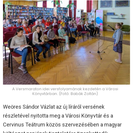
A Versmaraton idei versfolyamának kezdetén a Városi
Könyvtárban. (Fotó: Babák Zoltán)
Weöres Sándor Vázlat az új líráról versének
részletével nyitotta meg a Városi Könyvtár és a
Cervinus Teátrum közös szervezésében a magyar