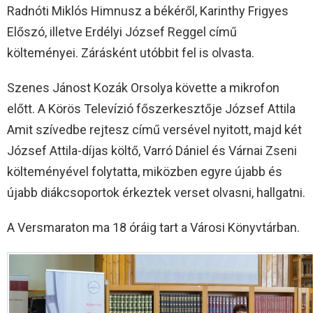
Radnóti Miklós Himnusz a békéről, Karinthy Frigyes
Előszó, illetve Erdélyi József Reggel című
költeményei. Zárásként utóbbit fel is olvasta.
Szenes Jánost Kozák Orsolya követte a mikrofon
előtt. A Körös Televízió főszerkesztője József Attila
Amit szívedbe rejtesz című versével nyitott, majd két
József Attila-díjas költő, Varró Dániel és Várnai Zseni
költeményével folytatta, miközben egyre újabb és
újabb diákcsoportok érkeztek verset olvasni, hallgatni.
A Versmaraton ma 18 óráig tart a Városi Könyvtárban.