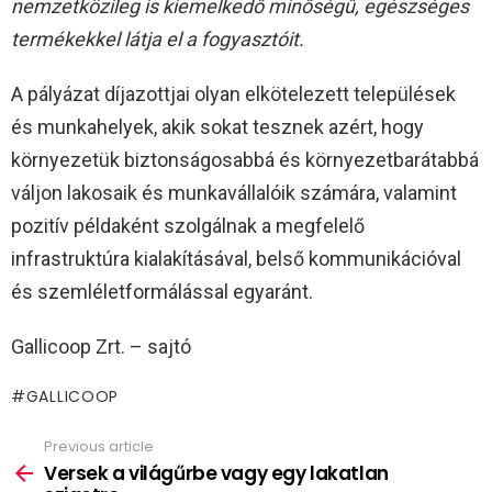
nemzetközileg is kiemelkedő minőségű, egészséges
termékekkel látja el a fogyasztóit.
A pályázat díjazottjai olyan elkötelezett települések
és munkahelyek, akik sokat tesznek azért, hogy
környezetük biztonságosabbá és környezetbarátabbá
váljon lakosaik és munkavállalóik számára, valamint
pozitív példaként szolgálnak a megfelelő
infrastruktúra kialakításával, belső kommunikációval
és szemléletformálással egyaránt.
Gallicoop Zrt. – sajtó
GALLICOOP
Previous article
See
more
Versek a világűrbe vagy egy lakatlan