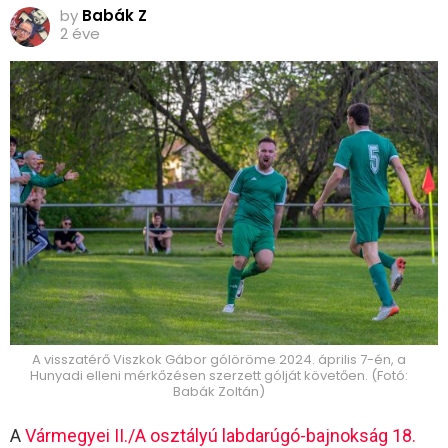
by
Babák Z
2 éve
A visszatérő Viszkok Gábor gólöröme 2024. április 7-én, a
Hunyadi elleni mérkőzésen szerzett gólját követően. (Fotó:
Babák Zoltán)
A
Vármegyei II./A osztályú labdarúgó-bajnokság 18.