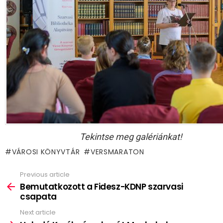
Tekintse meg galériánkat!
VÁROSI KÖNYVTÁR
VERSMARATON
Previous article
See
more
Bemutatkozott a Fidesz-KDNP szarvasi
csapata
Next article