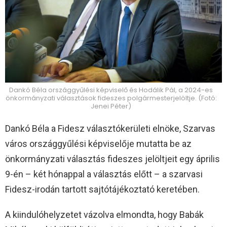
Dankó Béla országgyűlési képviselő és Hodálik Pál, a 2024-es
önkormányzati választások fideszes polgármesterjelöltje. (Fotó:
Jenei Péter)
Dankó Béla a Fidesz választókerületi elnöke, Szarvas
város országgyűlési képviselője mutatta be az
önkormányzati választás fideszes jelöltjeit egy április
9-én – két hónappal a választás előtt – a szarvasi
Fidesz-irodán tartott sajtótájékoztató keretében.
A kiindulóhelyzetet vázolva elmondta, hogy Babák