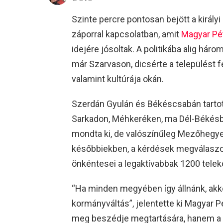
Szinte percre pontosan bejött a királyi
záporral kapcsolatban, amit
Magyar Pé
idejére jósoltak. A politikába alig hár
már Szarvason, dicsérte a települést 
valamint kultúrája okán.
Szerdán Gyulán és Békéscsabán tartott
Sarkadon, Méhkeréken, ma Dél-Békésb
mondta ki, de valószínűleg Mezőhegyes
későbbiekben, a kérdések megválasz
önkéntesei a legaktívabbak 1200 teleko
“Ha minden megyében így állnánk, akko
kormányváltás”, jelentette ki Magyar P
meg beszédje megtartására, hanem a s