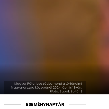
Magyar Péter beszédet mond a történelmi
Magyarország közepénél 2024. április 18-án.
(Fotó: Babák Zoltán)
ESEMÉNYNAPTÁR