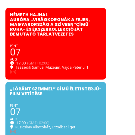
NÉMETH HAJNAL
AURÓRA „VIRÁGKORONÁK A FEJEN,
MAGYARORSZÁG A SZÍVBEN”CÍMŰ
RUHA- ÉS ÉKSZERKOLLEKCIÓJÁT
BEMUTATÓ TÁRLATVEZETÉS
PÉNT
07
AUG
17:00
(GMT+02:00)
Tessedik Sámuel Múzeum
, Vajda Péter u. 1.
„LÓRÁNT SZEMMEL” CÍMŰ ÉLETINTERJÚ-
FILM VETÍTÉSE
PÉNT
07
AUG
17:00
(GMT+02:00)
Ruzicskay Alkotóház
, Erzsébet liget