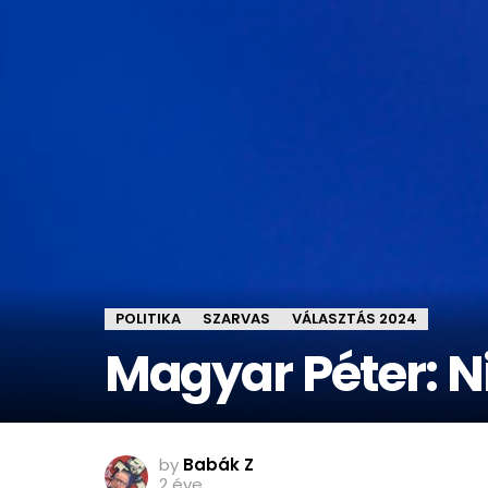
POLITIKA
SZARVAS
VÁLASZTÁS 2024
Magyar Péter: N
by
Babák Z
2 éve