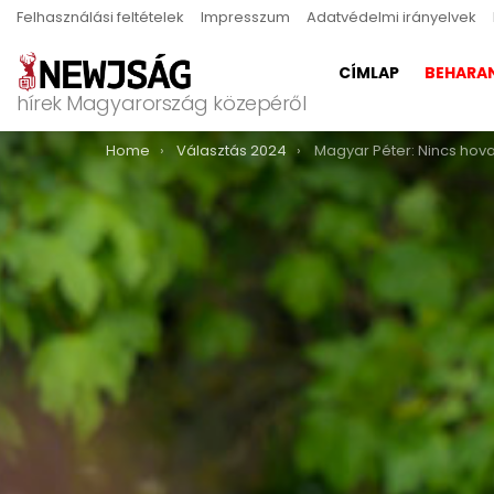
Felhasználási feltételek
Impresszum
Adatvédelmi irányelvek
CÍMLAP
BEHARA
hírek Magyarország közepéről
You are here:
Home
Választás 2024
Magyar Péter: Nincs hova