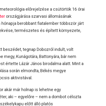
 meteorológia előrejelzése a csütörtök 16 órai
ter
országjárása szarvasi állomásának
om hónapja berobbant fiatalember többször járt
fekvése, természetes és épített környezete,
 beszédet, tegnap Dobozról indult, volt
e megy, Kunágotára, Battonyára, bár nem
t értette Lázár János birodalma alatt. Mint a
olása során elmondta, Békés megye
csis aktivistával.
r akár már holnap is lehetne egy
éter, aki – egyelőre – nem a dombot célozta
zékelykapu előtt álló platós