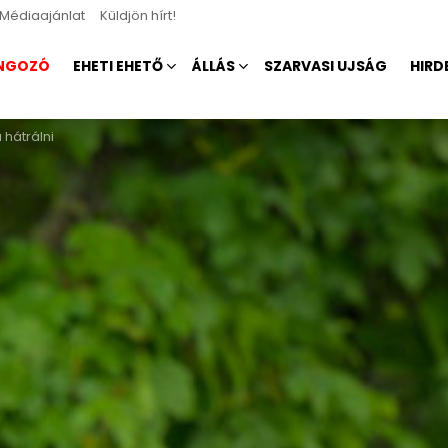
Médiaajánlat
Küldjön hírt!
NGOZÓ
EHETI EHETŐ
ÁLLÁS
SZARVASI UJSÁG
HIRD
 hátrálni