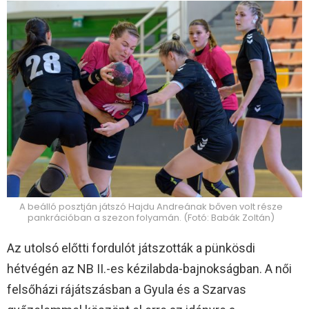
A beálló posztján játszó Hajdu Andreának bőven volt része
pankrációban a szezon folyamán. (Fotó: Babák Zoltán)
Az utolsó előtti fordulót játszották a pünkösdi
hétvégén az NB II.-es kézilabda-bajnokságban. A női
felsőházi rájátszásban a Gyula és a Szarvas