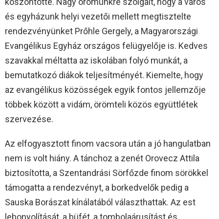
köszöntötte. Nagy örömünkre szolgált, hogy a város
és egyházunk helyi vezetői mellett megtisztelte
rendezvényünket Prőhle Gergely, a Magyarországi
Evangélikus Egyház országos felügyelője is. Kedves
szavakkal méltatta az iskolában folyó munkát, a
bemutatkozó diákok teljesítményét. Kiemelte, hogy
az evangélikus közösségek egyik fontos jellemzője
többek között a vidám, örömteli közös együttlétek
szervezése.
Az elfogyasztott finom vacsora után a jó hangulatban
nem is volt hiány. A tánchoz a zenét Orovecz Attila
biztosította, a Szentandrási Sörfőzde finom sörökkel
támogatta a rendezvényt, a borkedvelők pedig a
Sauska Borászat kínálatából választhattak. Az est
lebonyolítását, a büfét, a tombolaárusítást és