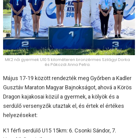
MK2 női gyermek U10 5 kilométeren bronzérmes Szilágyi Dorka
és Pákozdi Anna Petra.
Május 17-19 között rendezték meg Győrben a Kadler
Gusztáv Maraton Magyar Bajnokságot, ahová a Körös
Dragon kajakosai közül a gyermek, a kölyök és a
serdülő versenyzők utaztak el, és értek el értékes
helyezéseket:
K1 férfi serdülő U15 15km: 6. Csonki Sándor, 7.