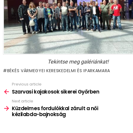
Tekintse meg galériánkat!
BÉKÉS VÁRMEGYEI KERESKEDELMI ÉS IPARKAMARA
Previous article
See
more
Szarvasi kajakosok sikerei Győrben
Next article
Küzdelmes fordulókkal zárult a női
kézilabda-bajnokság