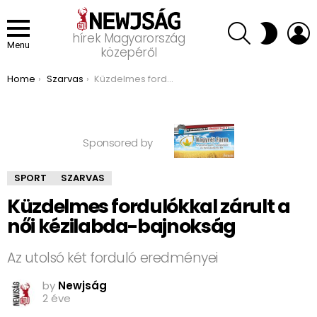
SEARCH
L
SWITCH
hírek Magyarország
SKIN
Menu
közepéről
You are here:
Home
Szarvas
Küzdelmes fordulókkal zárult a női kézilabda-bajnokság
Sponsored by
SPORT
SZARVAS
Küzdelmes fordulókkal zárult a
női kézilabda-bajnokság
Az utolsó két forduló eredményei
by
Newjság
2 éve