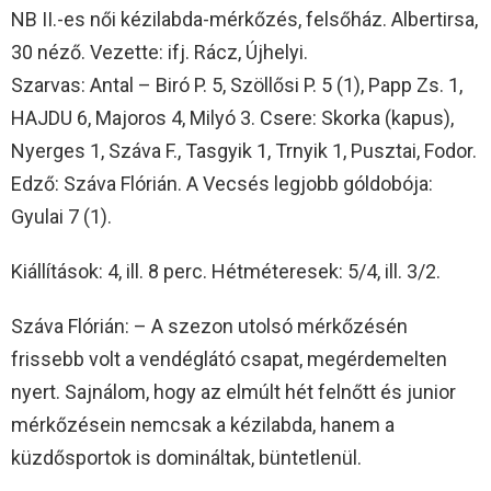
NB II.-es női kézilabda-mérkőzés, felsőház. Albertirsa,
30 néző. Vezette: ifj. Rácz, Újhelyi.
Szarvas: Antal – Biró P. 5, Szöllősi P. 5 (1), Papp Zs. 1,
HAJDU 6, Majoros 4, Milyó 3. Csere: Skorka (kapus),
Nyerges 1, Száva F., Tasgyik 1, Trnyik 1, Pusztai, Fodor.
Edző: Száva Flórián. A Vecsés legjobb góldobója:
Gyulai 7 (1).
Kiállítások: 4, ill. 8 perc. Hétméteresek: 5/4, ill. 3/2.
Száva Flórián: – A szezon utolsó mérkőzésén
frissebb volt a vendéglátó csapat, megérdemelten
nyert. Sajnálom, hogy az elmúlt hét felnőtt és junior
mérkőzésein nemcsak a kézilabda, hanem a
küzdősportok is domináltak, büntetlenül.