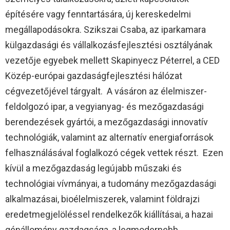
építésére vagy fenntartására, új kereskedelmi
megállapodásokra. Szikszai Csaba, az iparkamara
külgazdasági és vállalkozásfejlesztési osztályának
vezetője egyebek mellett Skapinyecz Péterrel, a CED
Közép-európai gazdaságfejlesztési hálózat
cégvezetőjével tárgyalt. A vásáron az élelmiszer-
feldolgozó ipar, a vegyianyag- és mezőgazdasági
berendezések gyártói, a mezőgazdasági innovatív
technológiák, valamint az alternatív energiaforrások
felhasználásával foglalkozó cégek vettek részt. Ezen
kívül a mezőgazdaság legújabb műszaki és
technológiai vívmányai, a tudomány mezőgazdasági
alkalmazásai, bioélelmiszerek, valamint földrajzi
eredetmegjelöléssel rendelkezők kiállításai, a hazai
génállomány gazdagsága, a legmodernebb