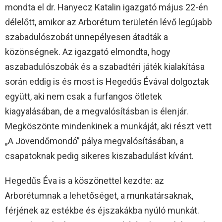
mondta el dr. Hanyecz Katalin igazgató május 22-én
délelőtt, amikor az Arborétum területén lévő legújabb
szabadulószobát ünnepélyesen átadták a
közönségnek. Az igazgató elmondta, hogy
aszabadulószobák és a szabadtéri játék kialakítása
során eddig is és most is Hegedűs Évával dolgoztak
együtt, aki nem csak a furfangos ötletek
kiagyalásában, de a megvalósításban is élenjár.
Megköszönte mindenkinek a munkáját, aki részt vett
„A Jövendőmondó” pálya megvalósításában, a
csapatoknak pedig sikeres kiszabadulást kívánt.
Hegedűs Éva is a köszönettel kezdte: az
Arborétumnak a lehetőséget, a munkatársaknak,
férjének az estékbe és éjszakákba nyúló munkát.