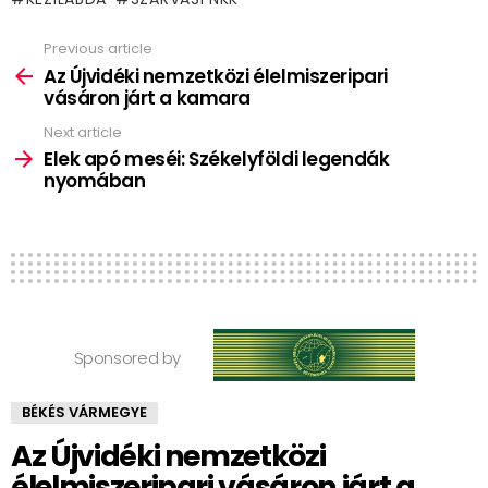
Previous article
See
more
Az Újvidéki nemzetközi élelmiszeripari
vásáron járt a kamara
Next article
Elek apó meséi: Székelyföldi legendák
nyomában
Sponsored by
BÉKÉS VÁRMEGYE
Az Újvidéki nemzetközi
élelmiszeripari vásáron járt a