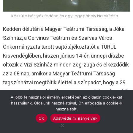
Készül a bástyák fedése és egy-egy páholy kialakítása.
Kedden délután a Magyar Teátrumi Társaság, a Jókai
Színház, a Cervinus Teátrum és Szarvas Város
Önkormányzata tarott sajtótájékoztatót a TURUL
Kisvendéglőben, hiszen június 14-én ünnepi díszbe
öltözik a Vízi Színház minden zeg-zuga és elkezdődik
az a 68 nap, amikor a Magyar Teátrumi Társaság
tagszínházai megtöltik élettel a színpadot, hogy a 29.
napon –, mint egy kis ékszer a szezon közepén – 14
A jobb felhasználói élmény érdekében az oldalon cookie-kat
napon keresztül a CERVINUS TEÁTRUM tölti meg
használunk. Oldalunk használatával, Ön elfogadja a cookie-k
programokkal a színpadot és várja a nézőket, hogy
használatát.
ezután ismét a MTT vegye vissza stafétabotot.
OK
Adatvédelmi irányelvek
Babák Mihály, Szarvas Város polgármestere örömmel