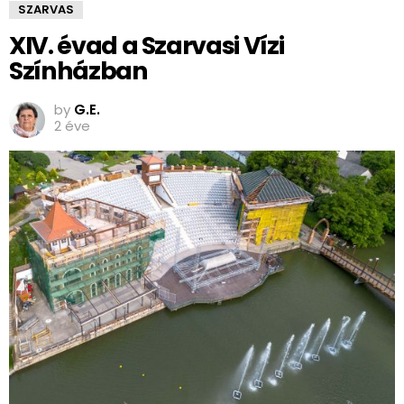
SZARVAS
XIV. évad a Szarvasi Vízi
Színházban
by
G.E.
2 éve