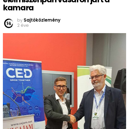
kamara
by
Sajtóközlemény
2 éve