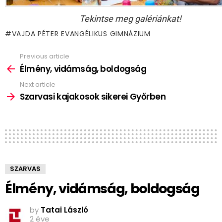
Tekintse meg galériánkat!
VAJDA PÉTER EVANGÉLIKUS GIMNÁZIUM
Previous article
See
more
Élmény, vidámság, boldogság
Next article
Szarvasi kajakosok sikerei Győrben
SZARVAS
Élmény, vidámság, boldogság
by
Tatai László
2 éve