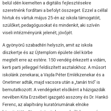
belül idén kiemelten a digitális fejlesztésekre
szeretnénk fordítani a befolyt összeget. Ezzel a céllal
hívtuk és vártuk május 25-én az iskola támogatóit,
szülőket, pedagógusokat és mindenkit, aki szívén
viseli intézményünk jelenét, jövőjét.
A gyönyörű szabadtéri helyszín, amit az iskola
díszkertje és az Újtemplom épülete ölel körbe
megtelt erre az estére. 150 vendég érkezett a vidám,
kerti parti jelleggel feldíszített asztalokhoz. A műsort
iskolánk zenekarai, a Vajda Péter Emlékzenekar és a
Onetimer adták, majd vacsora után a „tanári trió” is
bemutatkozott. A vendégeket elsőként a házigazdák
nevében Kita Erzsébet igazgató asszony és Dr. Hankó
Ferenc, az alapítvány kuratóriumának elnöke