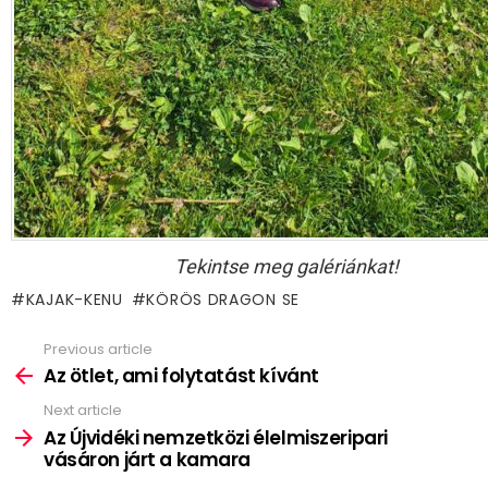
Tekintse meg galériánkat!
KAJAK-KENU
KÖRÖS DRAGON SE
Previous article
See
more
Az ötlet, ami folytatást kívánt
Next article
Az Újvidéki nemzetközi élelmiszeripari
vásáron járt a kamara