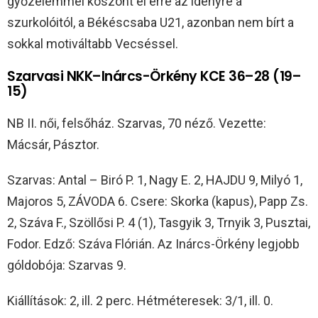
győzelemmel köszönt el erre az idényre a
szurkolóitól, a Békéscsaba U21, azonban nem bírt a
sokkal motiváltabb Vecséssel.
Szarvasi NKK–Inárcs-Örkény KCE 36–28 (19–
15)
NB II. női, felsőház. Szarvas, 70 néző. Vezette:
Mácsár, Pásztor.
Szarvas: Antal – Biró P. 1, Nagy E. 2, HAJDU 9, Milyó 1,
Majoros 5, ZÁVODA 6. Csere: Skorka (kapus), Papp Zs.
2, Száva F., Szöllősi P. 4 (1), Tasgyik 3, Trnyik 3, Pusztai,
Fodor. Edző: Száva Flórián. Az Inárcs-Örkény legjobb
góldobója: Szarvas 9.
Kiállítások: 2, ill. 2 perc. Hétméteresek: 3/1, ill. 0.