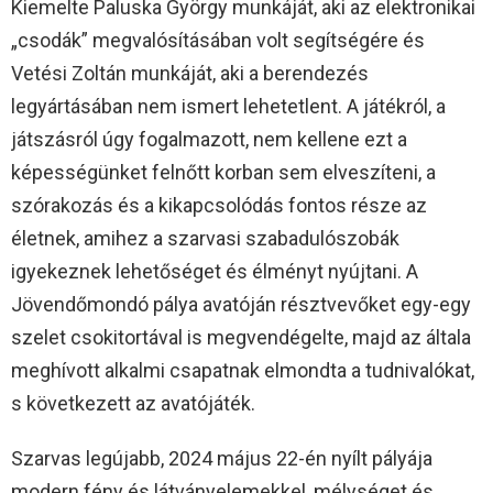
Kiemelte Paluska György munkáját, aki az elektronikai
„csodák” megvalósításában volt segítségére és
Vetési Zoltán munkáját, aki a berendezés
legyártásában nem ismert lehetetlent. A játékról, a
játszásról úgy fogalmazott, nem kellene ezt a
képességünket felnőtt korban sem elveszíteni, a
szórakozás és a kikapcsolódás fontos része az
életnek, amihez a szarvasi szabadulószobák
igyekeznek lehetőséget és élményt nyújtani. A
Jövendőmondó pálya avatóján résztvevőket egy-egy
szelet csokitortával is megvendégelte, majd az általa
meghívott alkalmi csapatnak elmondta a tudnivalókat,
s következett az avatójáték.
Szarvas legújabb, 2024 május 22-én nyílt pályája
modern fény és látványelemekkel, mélységet és