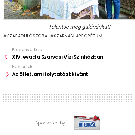
Tekintse meg galériánkat!
SZABADULÓSZOBA
SZARVASI ARBORÉTUM
Previous article
See
more
XIV. évad a Szarvasi Vízi Színházban
Next article
Az ötlet, ami folytatást kívánt
Sponsored by