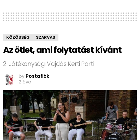
KÖZÖSSÉG
SZARVAS
Az ötlet, ami folytatást kívánt
2. Jótékonysági Vajdás Kerti Parti
by
Postafiók
2 éve