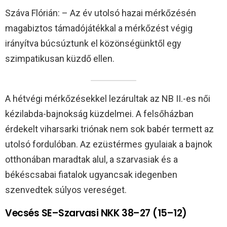
Száva Flórián: – Az év utolsó hazai mérkőzésén
magabiztos támadójátékkal a mérkőzést végig
irányítva búcsúztunk el közönségünktől egy
szimpatikusan küzdő ellen.
A hétvégi mérkőzésekkel lezárultak az NB II.-es női
kézilabda-bajnokság küzdelmei. A felsőházban
érdekelt viharsarki triónak nem sok babér termett az
utolsó fordulóban. Az ezüstérmes gyulaiak a bajnok
otthonában maradtak alul, a szarvasiak és a
békéscsabai fiatalok ugyancsak idegenben
szenvedtek súlyos vereséget.
Vecsés SE–Szarvasi NKK 38–27 (15–12)