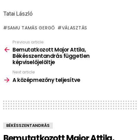
Tatai László
SAMU TAMÁS GERGŐ
VÁLASZTÁS
Previous article
See
more
Bemutatkozott Major Attila,
Békésszentandrás független
képviselőjelöltje
Next article
A középmezőny teljesítve
BÉKÉSSZENTANDRÁS
Bemutatkozott Major Attila,