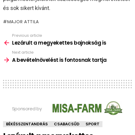
és sok sikert kívánt.
MAJOR ATTILA
Previous article
See
more
Lezárult a megyekettes bajnokság is
Next article
A bevételnövelést is fontosnak tartja
Sponsored by
BÉKÉSSZENTANDRÁS
CSABACSŰD
SPORT