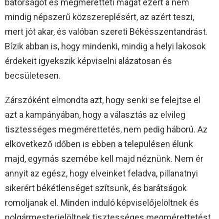
bátorságot és megméretteti magát ezért a nem
mindig népszerű közszereplésért, az azért teszi,
mert jót akar, és valóban szereti Békésszentandrást.
Bízik abban is, hogy mindenki, mindig a helyi lakosok
érdekeit igyekszik képviselni alázatosan és
becsületesen.
Zárszóként elmondta azt, hogy senki se felejtse el
azt a kampányában, hogy a választás az elvileg
tisztességes megmérettetés, nem pedig háború. Az
elkövetkező időben is ebben a településen élünk
majd, egymás szemébe kell majd néznünk. Nem ér
annyit az egész, hogy elveinket feladva, pillanatnyi
sikerért békétlenséget szítsunk, és barátságok
romoljanak el. Minden induló képviselőjelöltnek és
polgármesterjelöltnek tisztességes megmérettetést