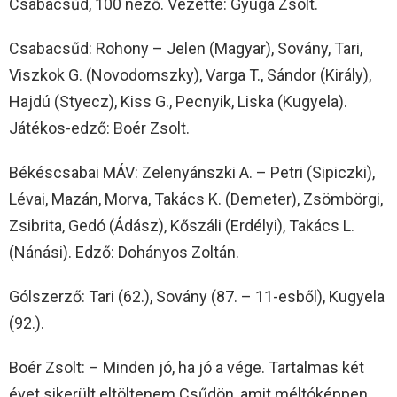
Csabacsűd, 100 néző. Vezette: Gyuga Zsolt.
Csabacsűd: Rohony – Jelen (Magyar), Sovány, Tari,
Viszkok G. (Novodomszky), Varga T., Sándor (Király),
Hajdú (Styecz), Kiss G., Pecnyik, Liska (Kugyela).
Játékos-edző: Boér Zsolt.
Békéscsabai MÁV: Zelenyánszki A. – Petri (Sipiczki),
Lévai, Mazán, Morva, Takács K. (Demeter), Zsömbörgi,
Zsibrita, Gedó (Ádász), Kőszáli (Erdélyi), Takács L.
(Nánási). Edző: Dohányos Zoltán.
Gólszerző: Tari (62.), Sovány (87. – 11-esből), Kugyela
(92.).
Boér Zsolt: – Minden jó, ha jó a vége. Tartalmas két
évet sikerült eltöltenem Csűdön, amit méltóképpen