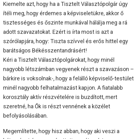
Kiemelte azt, hogy ha a Tisztelt Választópolgár úgy
ítéli meg, hogy érdemes a képviseletükre, akkor ő
tisztességes és őszinte munkával hálálja meg a rá
adott szavazatokat. Ezért is írta most is azt a
szórólapjára, hogy: Tiszta szívvel és erős hittel egy
barátságos Békésszentandrásért!
Kéri a Tisztelt Választópolgárokat, hogy minél
nagyobb létszámban vegyenek részt a szavazáson –
bárkire is voksolnak-, hogy a felálló képviselő-testület
minél nagyobb felhatalmazást kapjon. A fiatalabb
korosztály aktív részvételére is buzdított, mert
szeretné, ha Ők is részt vennének a közélet
befolyásolásában.
Megemlítette, hogy hisz abban, hogy aki veszi a