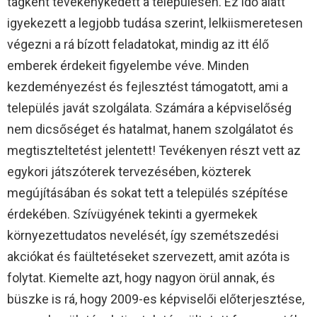
tagként tevékenykedett a településen. Ez idő alatt
igyekezett a legjobb tudása szerint, lelkiismeretesen
végezni a rá bízott feladatokat, mindig az itt élő
emberek érdekeit figyelembe véve. Minden
kezdeményezést és fejlesztést támogatott, ami a
település javát szolgálata. Számára a képviselőség
nem dicsőséget és hatalmat, hanem szolgálatot és
megtiszteltetést jelentett! Tevékenyen részt vett az
egykori játszóterek tervezésében, közterek
megújításában és sokat tett a település szépítése
érdekében. Szívügyének tekinti a gyermekek
környezettudatos nevelését, így szemétszedési
akciókat és faültetéseket szervezett, amit azóta is
folytat. Kiemelte azt, hogy nagyon örül annak, és
büszke is rá, hogy 2009-es képviselői előterjesztése,