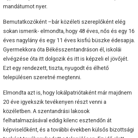
mandátumot nyer.
Bemutatkozóként –bár közéleti szereplőként elég
sokan ismerik- elmondta, hogy 48 éves, nős és egy 16
éves nagylány és egy 11 éves kisfiú büszke édesapja.
Gyermekkora óta Békésszentandráson él, iskolái
elvégzése óta itt dolgozik és itt is képzeli el jövőjét.
Ezt egy rendezett, tiszta, nyugodt és élhető
településen szeretné megtenni.
Elmondta azt is, hogy lokálpatriótaként már majdnem
20 éve igyekszik tevékenyen részt venni a
közéletben. A szentandrási lakosok
felhatalmazásával eddig kilenc esztendőn át
képviselőként, és a további években külsős bizottsági