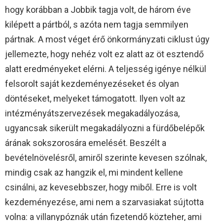
hogy korábban a Jobbik tagja volt, de három éve
kilépett a pártból, s azóta nem tagja semmilyen
pártnak. A most véget érő önkormányzati ciklust úgy
jellemezte, hogy nehéz volt ez alatt az öt esztendő
alatt eredményeket elérni. A teljesség igénye nélkül
felsorolt saját kezdeményezéseket és olyan
döntéseket, melyeket támogatott. Ilyen volt az
intézményátszervezések megakadályozása,
ugyancsak sikerült megakadályozni a fürdőbelépők
árának sokszorosára emelését. Beszélt a
bevételnövelésről, amiről szerinte kevesen szólnak,
mindig csak az hangzik el, mi mindent kellene
csinálni, az kevesebbszer, hogy miből. Erre is volt
kezdeményezése, ami nem a szarvasiakat sújtotta
volna: a villanypóznák után fizetendő közteher, ami