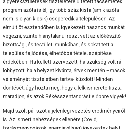
a gyerekszületések tiszteletére ültetett facsemeték
program azóta is él, így több száz kisfa (amik azóta
nem is olyan kicsik) cseperedik a településen. Az
elmúlt öt esztendőben is igyekezett hasznos munkát
végezni, szinte hiánytalanul részt vett az előkészítő
bizottsági, és testületi munkában, és sokat tett a
település fejlődése, élhetőbbé tétele, szépítése
érdekében. Ha kellett szervezett; ha szükség volt rá
lobbyzott; ha a helyzet kívánta, érvek mentén –mások
véleményét tiszteletben tartva- küzdött! Minden
döntését, úgy hozta meg, hogy a lelkiismerete tiszta
maradjon, és azok Békésszentandrást előbbre vigyék!
Majd szólt pár szót a jelenlegi vezetés eredményeiről
is. Az ismert nehézségek ellenére (Covid,
forrásmegvonások, energiaválság) igyekeztek helyt