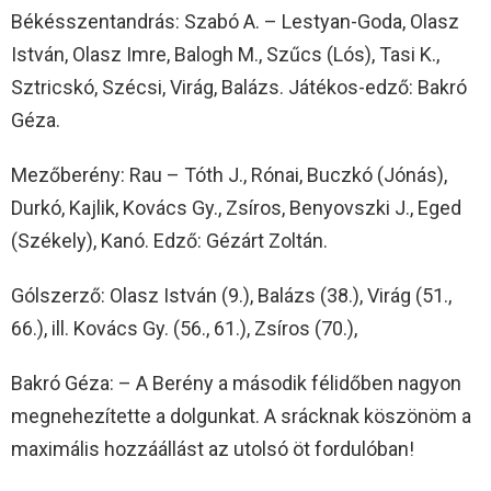
Békésszentandrás: Szabó A. – Lestyan-Goda, Olasz
István, Olasz Imre, Balogh M., Szűcs (Lós), Tasi K.,
Sztricskó, Szécsi, Virág, Balázs. Játékos-edző: Bakró
Géza.
Mezőberény: Rau – Tóth J., Rónai, Buczkó (Jónás),
Durkó, Kajlik, Kovács Gy., Zsíros, Benyovszki J., Eged
(Székely), Kanó. Edző: Gézárt Zoltán.
Gólszerző: Olasz István (9.), Balázs (38.), Virág (51.,
66.), ill. Kovács Gy. (56., 61.), Zsíros (70.),
Bakró Géza: – A Berény a második félidőben nagyon
megnehezítette a dolgunkat. A srácknak köszönöm a
maximális hozzáállást az utolsó öt fordulóban!