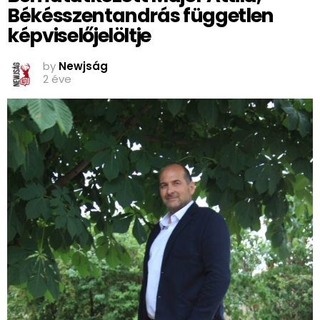
Békésszentandrás független
képviselőjelöltje
by
Newjság
2 éve