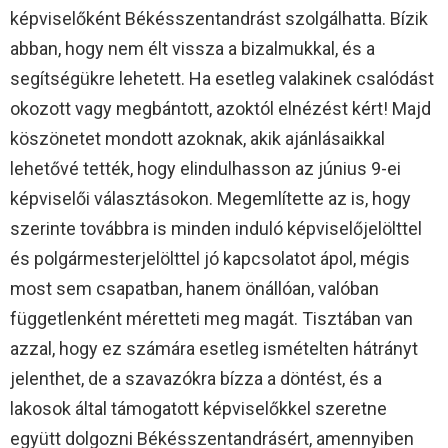
képviselőként Békésszentandrást szolgálhatta. Bízik
abban, hogy nem élt vissza a bizalmukkal, és a
segítségükre lehetett. Ha esetleg valakinek csalódást
okozott vagy megbántott, azoktól elnézést kért! Majd
köszönetet mondott azoknak, akik ajánlásaikkal
lehetővé tették, hogy elindulhasson az június 9-ei
képviselői választásokon. Megemlítette az is, hogy
szerinte továbbra is minden induló képviselőjelölttel
és polgármesterjelölttel jó kapcsolatot ápol, mégis
most sem csapatban, hanem önállóan, valóban
függetlenként méretteti meg magát. Tisztában van
azzal, hogy ez számára esetleg ismételten hátrányt
jelenthet, de a szavazókra bízza a döntést, és a
lakosok által támogatott képviselőkkel szeretne
együtt dolgozni Békésszentandrásért, amennyiben