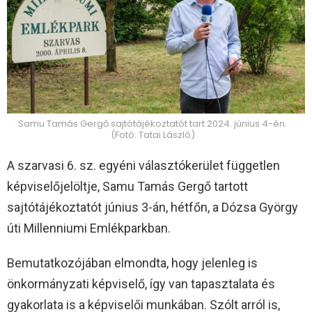
Samu Tamás Gergő sajtótájékoztatót tart 2024. június 4-én.
(Fotó: Tatai László)
A szarvasi 6. sz. egyéni választókerület független
képviselőjelöltje, Samu Tamás Gergő tartott
sajtótájékoztatót június 3-án, hétfőn, a Dózsa György
úti Millenniumi Emlékparkban.
Bemutatkozójában elmondta, hogy jelenleg is
önkormányzati képviselő, így van tapasztalata és
gyakorlata is a képviselői munkában. Szólt arról is,