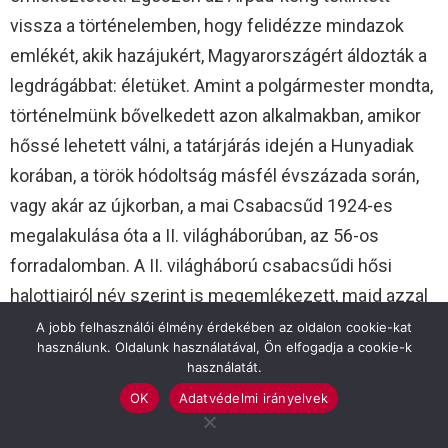
vissza a történelemben, hogy felidézze mindazok
emlékét, akik hazájukért, Magyarországért áldozták a
legdrágábbat: életüket. Amint a polgármester mondta,
történelmünk bővelkedett azon alkalmakban, amikor
hőssé lehetett válni, a tatárjárás idején a Hunyadiak
korában, a török hódoltság másfél évszázada során,
vagy akár az újkorban, a mai Csabacsűd 1924-es
megalakulása óta a II. világháborúban, az 56-os
forradalomban. A II. világháború csabacsűdi hősi
halottjairól név szerint is megemlékezett, majd azzal
fejezte be beszédét, hogy valamennyi magyar hősnek
A jobb felhasználói élmény érdekében az oldalon cookie-kat
használunk. Oldalunk használatával, Ön elfogadja a cookie-k
az emlékét őrizzük meg, abban a reményben, hogy
használatát.
soha többé ne legyen háború, ne kelljen senkinek
OK
Adatvédelmi irányelvek
hőssé válni.