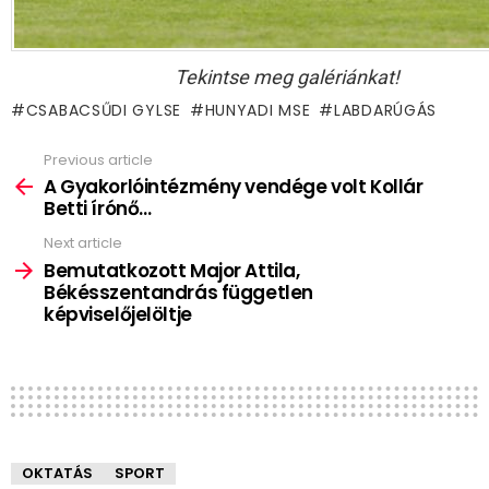
Tekintse meg galériánkat!
CSABACSŰDI GYLSE
HUNYADI MSE
LABDARÚGÁS
Previous article
See
more
A Gyakorlóintézmény vendége volt Kollár
Betti írónő…
Next article
Bemutatkozott Major Attila,
Békésszentandrás független
képviselőjelöltje
OKTATÁS
SPORT