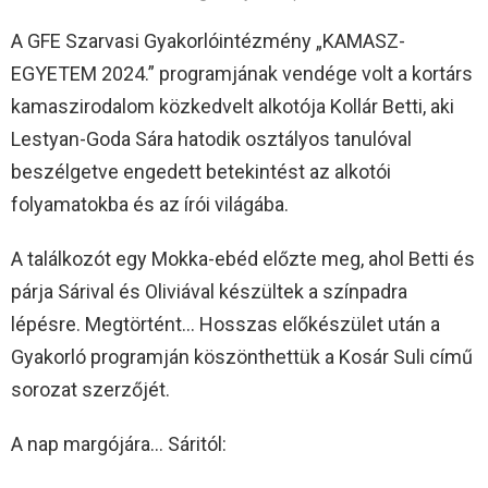
A GFE Szarvasi Gyakorlóintézmény „KAMASZ-
EGYETEM 2024.” programjának vendége volt a kortárs
kamaszirodalom közkedvelt alkotója Kollár Betti, aki
Lestyan-Goda Sára hatodik osztályos tanulóval
beszélgetve engedett betekintést az alkotói
folyamatokba és az írói világába.
A találkozót egy Mokka-ebéd előzte meg, ahol Betti és
párja Sárival és Oliviával készültek a színpadra
lépésre. Megtörtént… Hosszas előkészület után a
Gyakorló programján köszönthettük a Kosár Suli című
sorozat szerzőjét.
A nap margójára… Sáritól: