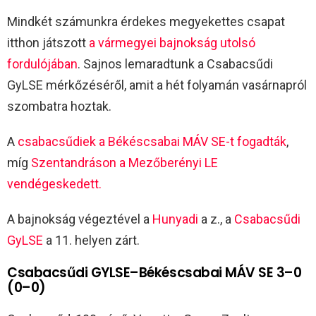
Mindkét számunkra érdekes megyekettes csapat
itthon játszott
a vármegyei bajnokság utolsó
fordulójában
. Sajnos lemaradtunk a Csabacsűdi
GyLSE mérkőzéséről, amit a hét folyamán vasárnapról
szombatra hoztak.
A
csabacsűdiek a Békéscsabai MÁV SE-t fogadták
,
míg
Szentandráson a Mezőberényi LE
vendégeskedett.
A bajnokság végeztével a
Hunyadi
a z., a
Csabacsűdi
GyLSE
a 11. helyen zárt.
Csabacsűdi GYLSE–Békéscsabai MÁV SE 3–0
(0–0)