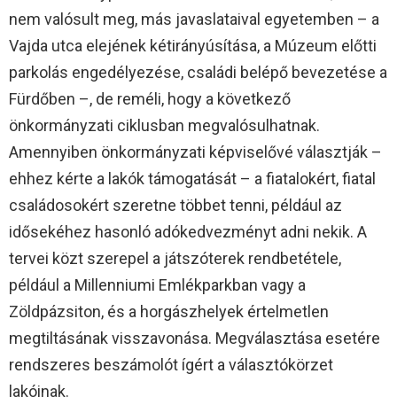
nem valósult meg, más javaslataival egyetemben – a
Vajda utca elejének kétirányúsítása, a Múzeum előtti
parkolás engedélyezése, családi belépő bevezetése a
Fürdőben –, de reméli, hogy a következő
önkormányzati ciklusban megvalósulhatnak.
Amennyiben önkormányzati képviselővé választják –
ehhez kérte a lakók támogatását – a fiatalokért, fiatal
családosokért szeretne többet tenni, például az
idősekéhez hasonló adókedvezményt adni nekik. A
tervei közt szerepel a játszóterek rendbetétele,
például a Millenniumi Emlékparkban vagy a
Zöldpázsiton, és a horgászhelyek értelmetlen
megtiltásának visszavonása. Megválasztása esetére
rendszeres beszámolót ígért a választókörzet
lakóinak.