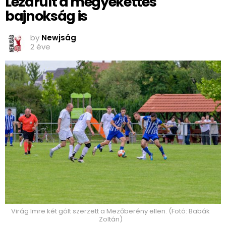
Lezárult a megyekettes
bajnokság is
by
Newjság
2 éve
Virág Imre két gólt szerzett a Mezőberény ellen. (Fotó: Babák
Zoltán)