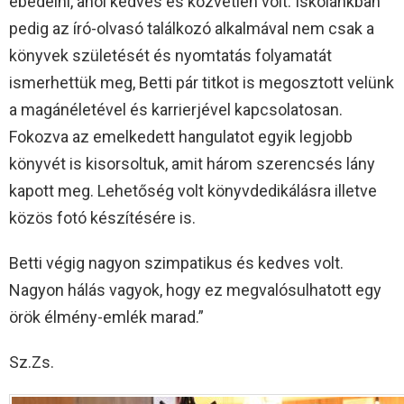
ebédelni, ahol kedves és közvetlen volt. Iskolánkban
pedig az író-olvasó találkozó alkalmával nem csak a
könyvek születését és nyomtatás folyamatát
ismerhettük meg, Betti pár titkot is megosztott velünk
a magánéletével és karrierjével kapcsolatosan.
Fokozva az emelkedett hangulatot egyik legjobb
könyvét is kisorsoltuk, amit három szerencsés lány
kapott meg. Lehetőség volt könyvdedikálásra illetve
közös fotó készítésére is.
Betti végig nagyon szimpatikus és kedves volt.
Nagyon hálás vagyok, hogy ez megvalósulhatott egy
örök élmény-emlék marad.”
Sz.Zs.