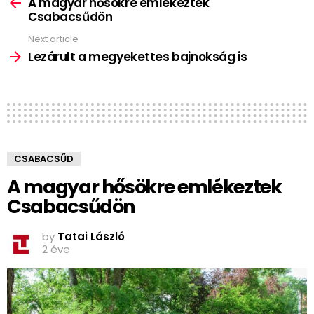
more
A magyar hősökre emlékeztek
Csabacsűdön
Next article
Lezárult a megyekettes bajnokság is
CSABACSŰD
A magyar hősökre emlékeztek
Csabacsűdön
by
Tatai László
2 éve