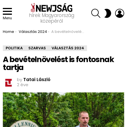
SEARCH
L
SWITCH
hírek Magyarország
SKIN
Menu
közepéről
You are here:
Home
Választás 2024
A bevételnövelést is fontosnak tartja
POLITIKA
SZARVAS
VÁLASZTÁS 2024
A bevételnövelést is fontosnak
tartja
by
Tatai László
2 éve