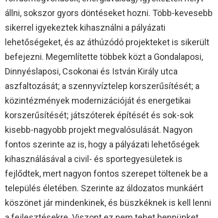
állni, sokszor gyors döntéseket hozni. Több-kevesebb
sikerrel igyekeztek kihasználni a pályázati
lehetőségeket, és az áthúzódó projekteket is sikerült
befejezni. Megemlítette többek közt a Gondalaposi,
Dinnyéslaposi, Csokonai és István Király utca
aszfaltozását; a szennyvíztelep korszerűsítését; a
közintézmények modernizációját és energetikai
korszerűsítését; játszóterek építését és sok-sok
kisebb-nagyobb projekt megvalósulását. Nagyon
fontos szerinte az is, hogy a pályázati lehetőségek
kihasználásával a civil- és sportegyesületek is
fejlődtek, mert nagyon fontos szerepet töltenek be a
település életében. Szerinte az áldozatos munkáért
köszönet jár mindenkinek, és büszkéknek is kell lenni
a fejlesztésekre. Viszont ez nem tehet bennünket