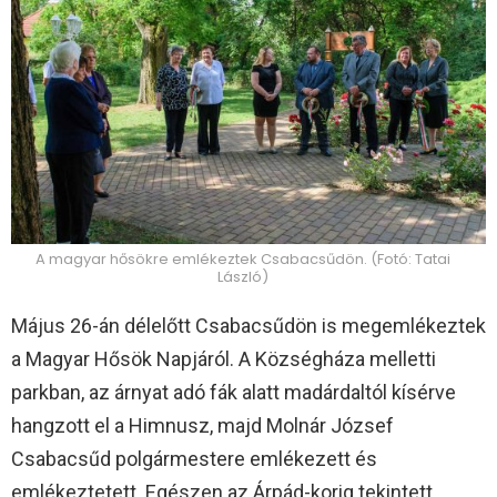
A magyar hősökre emlékeztek Csabacsűdön. (Fotó: Tatai
László)
Május 26-án délelőtt Csabacsűdön is megemlékeztek
a Magyar Hősök Napjáról. A Községháza melletti
parkban, az árnyat adó fák alatt madárdaltól kísérve
hangzott el a Himnusz, majd Molnár József
Csabacsűd polgármestere emlékezett és
emlékeztetett. Egészen az Árpád-korig tekintett