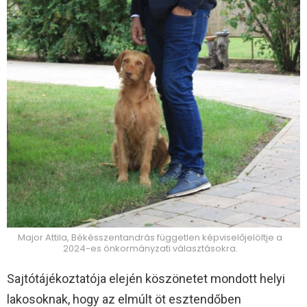
Major Attila, Békésszentandrás független képviselőjelöltje a
2024-es önkormányzati választásokra.
Sajtótájékoztatója elején köszönetet mondott helyi
lakosoknak, hogy az elmúlt öt esztendőben