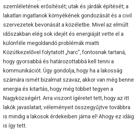
szemléletének erősítését; utak és járdák építését; a
lakatlan ingatlanok környékének gondozását és a civil
szervezetek bevonását a közéletbe. Mivel az elmúlt
időszakban elég sok idejét és energiáját vette el a
különféle megoldandó problémák miatti
Közútkezelővel folytatott „harc”, fontosnak tartaná,
hogy gyorsabbá és határozottabbá kell tenni a
kommunikációt. Úgy gondolja, hogy ha a lakosság
számára ismét bizalmat szavaz, akkor van még benne
energia és kitartás, hogy még többet tegyen a
Nagyközségért. Arra viszont ígéretet tett, hogy az itt
lakók javaslatait, véleményeit összegyűjtve továbbra
is mindig a lakosok érdekeiben járna el! Ahogy ez idáig
is így tett.