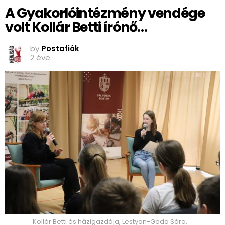
A Gyakorlóintézmény vendége
volt Kollár Betti írónő…
by
Postafiók
2 éve
Kollár Betti és házigazdája, Lestyan-Goda Sára.