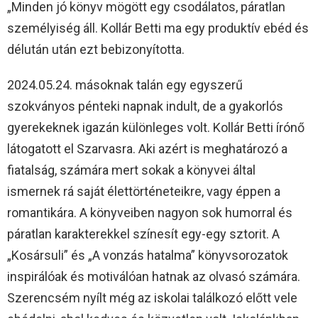
„Minden jó könyv mögött egy csodálatos, páratlan
személyiség áll. Kollár Betti ma egy produktív ebéd és
délután után ezt bebizonyította.
2024.05.24. másoknak talán egy egyszerű
szokványos pénteki napnak indult, de a gyakorlós
gyerekeknek igazán különleges volt. Kollár Betti írónő
látogatott el Szarvasra. Aki azért is meghatározó a
fiatalság, számára mert sokak a könyvei által
ismernek rá saját élettörténeteikre, vagy éppen a
romantikára. A könyveiben nagyon sok humorral és
páratlan karakterekkel színesít egy-egy sztorit. A
„Kosársuli” és „A vonzás hatalma” könyvsorozatok
inspirálóak és motiválóan hatnak az olvasó számára.
Szerencsém nyílt még az iskolai találkozó előtt vele