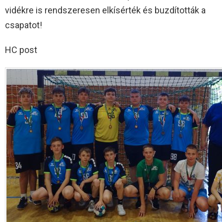
vidékre is rendszeresen elkísérték és buzdították a
csapatot!
HC post