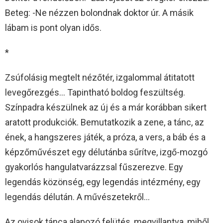
Beteg: -Ne nézzen bolondnak doktor úr. A másik
lábam is pont olyan idős.
*
Zsúfolásig megtelt nézőtér, izgalommal átitatott
levegőrezgés… Tapintható boldog feszültség.
Színpadra készülnek az új és a már korábban sikert
aratott produkciók. Bemutatkozik a zene, a tánc, az
ének, a hangszeres játék, a próza, a vers, a báb és a
képzőművészet egy délutánba sűrítve, izgő-mozgó
gyakorlós hangulatvarázzsal fűszerezve. Egy
legendás közönség, egy legendás intézmény, egy
legendás délután. A művészetekről…
Az ovisok tánca alapozó felütés, megvillantva, miből