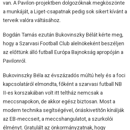
van. A Pavilon-projektben dolgozóknak megköszönte
a munkáját, a Liget-csapatnak pedig sok sikert kívánt a
terveik valóra váltásához.
Bogdán Tamás ezután Bukovinszky Bélát kérte meg,
hogy a Szarvasi Football Club alelnökeként beszéljen
az előttünk álló futball Európa Bajnokság apropóján a
Pavilonról.
Bukovinszky Béla az évszázadós múltú hely és a foci
kapcsolatáról elmondta, főként a szarvasi futball NB
II-es korszakában volt itt teltház nemcsak a
meccsnapokon, de akkor egész biztosan. Most a
modern technika segítségével, óriáskivetítőn kínálják
az EB-meccseit, a meccshangulatot, a szurkolói
élményt. Gratulált az önkormányzatnak, hogy