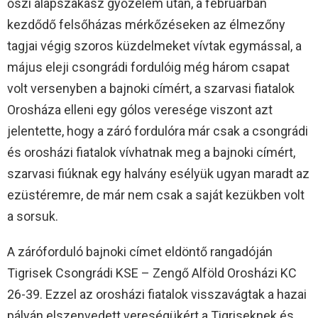
őszi alapszakasz győzelem után, a februárban
kezdődő felsőházas mérkőzéseken az élmezőny
tagjai végig szoros küzdelmeket vívtak egymással, a
május eleji csongrádi fordulóig még három csapat
volt versenyben a bajnoki címért, a szarvasi fiatalok
Orosháza elleni egy gólos veresége viszont azt
jelentette, hogy a záró fordulóra már csak a csongrádi
és orosházi fiatalok vívhatnak meg a bajnoki címért,
szarvasi fiúknak egy halvány esélyük ugyan maradt az
ezüstéremre, de már nem csak a saját kezükben volt
a sorsuk.
A záróforduló bajnoki címet eldöntő rangadóján
Tigrisek Csongrádi KSE – Zengő Alföld Orosházi KC
26-39. Ezzel az orosházi fiatalok visszavágtak a hazai
pályán elszenvedett vereségükért a Tigriseknek és