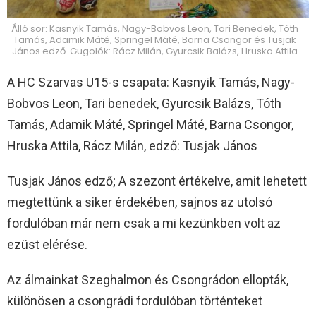
Álló sor: Kasnyik Tamás, Nagy-Bobvos Leon, Tari Benedek, Tóth
Tamás, Adamik Máté, Springel Máté, Barna Csongor és Tusjak
János edző. Gugolók: Rácz Milán, Gyurcsik Balázs, Hruska Attila
A HC Szarvas U15-s csapata: Kasnyik Tamás, Nagy-
Bobvos Leon, Tari benedek, Gyurcsik Balázs, Tóth
Tamás, Adamik Máté, Springel Máté, Barna Csongor,
Hruska Attila, Rácz Milán, edző: Tusjak János
Tusjak János edző; A szezont értékelve, amit lehetett
megtettünk a siker érdekében, sajnos az utolsó
fordulóban már nem csak a mi kezünkben volt az
ezüst elérése.
Az álmainkat Szeghalmon és Csongrádon ellopták,
különösen a csongrádi fordulóban történteket