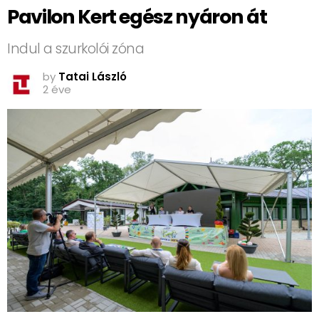
Pavilon Kert egész nyáron át
Indul a szurkolói zóna
by
Tatai László
2 éve