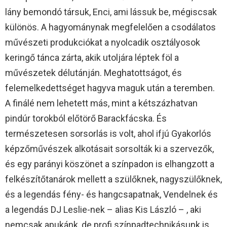
lány bemondó társuk, Enci, ami lássuk be, mégiscsak
különös. A hagyománynak megfelelően a csodálatos
művészeti produkciókat a nyolcadik osztályosok
keringő tánca zárta, akik utoljára léptek föl a
művészetek délutánján. Meghatottságot, és
felemelkedettséget hagyva maguk után a teremben.
A finálé nem lehetett más, mint a kétszázhatvan
pindúr torokból előtörő Barackfácska. És
természetesen sorsorlás is volt, ahol ifjú Gyakorlós
képzőművészek alkotásait sorsolták ki a szervezők,
és egy parányi köszönet a színpadon is elhangzott a
felkészítőtanárok mellett a szülőknek, nagyszülőknek,
és a legendás fény- és hangcsapatnak, Vendelnek és
a legendás DJ Leslie-nek – alias Kis László – , aki
nemcsak apukánk, de profi színpadtechnikásunk is.