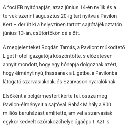
A foci EB nyitónapján, azaz június 14-én nyílik és a
tervek szerint augusztus 20-ig tart nyitva a Pavilon
Kert – derült ki a helyszínen tartott sajtótájékoztatón
június 13-án, csütörtökön délelőtt.
A megjelenteket Bogdán Tamás, a Pavilont működtető
Liget Hotel igazgatója köszöntötte, s előzetesen
annyit mondott, hogy egy hónapja dolgoznak azért,
hogy élményt nyújthassanak a Ligetbe, a Pavilonba
látogató szarvasiaknak, és Szarvason nyaralóknak.
Elsőként a polgármestert kérte fel, ossza meg
Pavilon-élményeit a sajtóval. Babák Mihály a 800
milliós beruházást említette, amivel a szarvasiak
egykor kedvelt szórakozóhelye újjáépült. Azt is