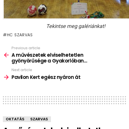
Tekintse meg galériánkat!
HC SZARVAS
Previous article
See
more
A művészetek elviselhetetlen
gyönyörűsége a Gyakorlóban…
Next article
Pavilon Kert egész nyáron át
OKTATÁS
SZARVAS