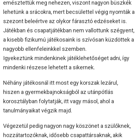
emésztettük meg nehezen, viszont nagyon büszkék
lehetünk a srácokra, mert becsülettel végig nyomták a
szezont beleértve az olykor fárasztó edzéseket is.
Játékban és csapatjátékban nem vallottunk szégyent,
a kisebb fizikumú játékosaink is szívósan küzdöttek a
nagyobb ellenfeleinkkel szemben.
Igyekeztünk mindenkinek játéklehetőséget adni, így
mindenki részese lehetett a sikernek.
Néhány játékosnál itt most egy korszak lezárul,
hiszen a gyermekbajnokságból az utánpótlás
korosztályban folytatják, itt vagy másol, ahol a
tanulmányaikat végzik majd.
Végezetül pedig nagyon nagy köszönet a szülőknek,
hozzátartozóknak, idősebb csapattársaknak, akik