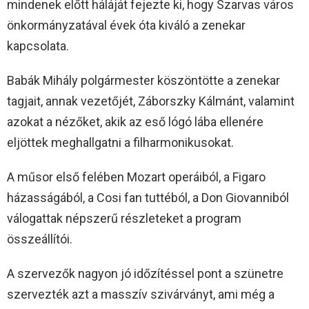
mindenek előtt háláját fejezte ki, hogy Szarvas város
önkormányzatával évek óta kiváló a zenekar
kapcsolata.
Babák Mihály polgármester köszöntötte a zenekar
tagjait, annak vezetőjét, Záborszky Kálmánt, valamint
azokat a nézőket, akik az eső lógó lába ellenére
eljöttek meghallgatni a filharmonikusokat.
A műsor első felében Mozart operáiból, a Figaro
házasságából, a Cosi fan tuttéból, a Don Giovanniból
válogattak népszerű részleteket a program
összeállítói.
A szervezők nagyon jó időzítéssel pont a szünetre
szervezték azt a masszív szivárványt, ami még a