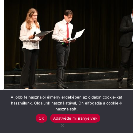
Tekintse meg galériánkat!
A jobb felhasználói élmény érdekében az oldalon cookie-kat
használunk. Oldalunk használatával, Ön elfogadja a cookie-k
GFE SZARVASI GYAKORLÓ
használatát.
OK
Adatvédelmi irányelvek
Previous article
See
more
Az idei HAKI-napok fókuszában az
innováció állt