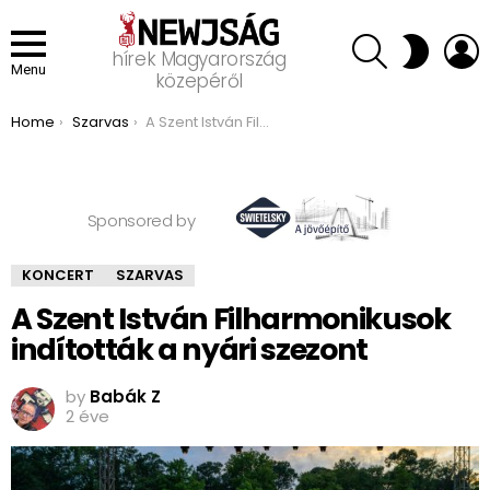
SEARCH
L
SWITCH
hírek Magyarország
SKIN
Menu
közepéről
You are here:
Home
Szarvas
A Szent István Filharmonikusok indították a nyári szezont
Sponsored by
KONCERT
SZARVAS
A Szent István Filharmonikusok
indították a nyári szezont
by
Babák Z
2 éve