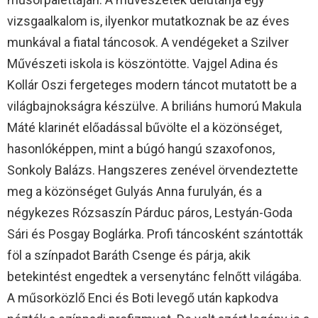
vizsgaalkalom is, ilyenkor mutatkoznak be az éves
munkával a fiatal táncosok. A vendégeket a Szilver
Művészeti iskola is köszöntötte. Vajgel Adina és
Kollár Oszi fergeteges modern táncot mutatott be a
világbajnokságra készülve. A briliáns humorú Makula
Máté klarinét előadással bűvölte el a közönséget,
hasonlóképpen, mint a búgó hangú szaxofonos,
Sonkoly Balázs. Hangszeres zenével örvendeztette
meg a közönséget Gulyás Anna furulyán, és a
négykezes Rózsaszín Párduc páros, Lestyán-Goda
Sári és Posgay Boglárka. Profi táncosként szántották
föl a színpadot Baráth Csenge és párja, akik
betekintést engedtek a versenytánc felnőtt világába.
A műsorközlő Enci és Boti levegő után kapkodva