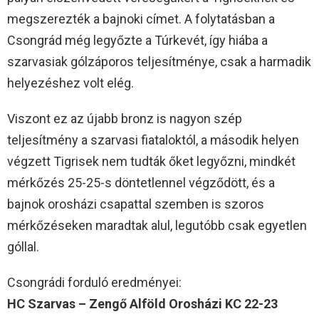
megszerezték a bajnoki címet. A folytatásban a
Csongrád még legyőzte a Túrkevét, így hiába a
szarvasiak gólzáporos teljesítménye, csak a harmadik
helyezéshez volt elég.
Viszont ez az újabb bronz is nagyon szép
teljesítmény a szarvasi fiataloktól, a második helyen
végzett Tigrisek nem tudták őket legyőzni, mindkét
mérkőzés 25-25-s döntetlennel végződött, és a
bajnok orosházi csapattal szemben is szoros
mérkőzéseken maradtak alul, legutóbb csak egyetlen
góllal.
Csongrádi forduló eredményei:
HC Szarvas – Zengő Alföld Orosházi KC 22-23