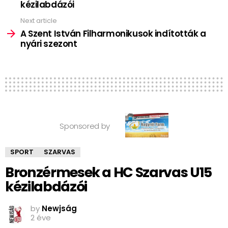
kézilabdázói
Next article
A Szent István Filharmonikusok indították a
nyári szezont
Sponsored by
SPORT
SZARVAS
Bronzérmesek a HC Szarvas U15
kézilabdázói
by
Newjság
2 éve