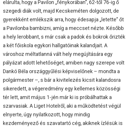
elárulta, hogy a Pavilon „fénykorában”, 62-től 76-ig ő
szegedi diák volt, majd Kecskeméten dolgozott, de
gyerekként emlékszik arra, hogy édesapja „letette” őt
a Pavilonba bambizni, amíg a meccset nézte. Később
a hely lerobbant, s már csak a padok és bokrok őrizték
a két főiskola egykori hallgatóinak kalandjait. A
városhoz méltatlanná vált hely megújítására egy
pályázat adott lehetőséget, amiben nagy szerepe volt
Dankó Béla országgyűlési képviselőnek – mondta a
polgármester –, s bár a kivitelezés kicsit kalandosra
sikeredett, a végeredmény egy kellemes közösségi
tér lett, amit május 1-jén már ki is próbálhattak a
szarvasiak. A Liget Hotelről, aki a működtetést végül
elnyerte, úgy nyilatkozott, hogy mindig
kezdeményező és szavatartó cég, akiknek ízlésük is