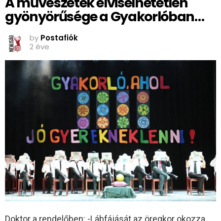
A művészetek elviselhetetlen
gyönyörűsége a Gyakorlóban…
by
Postafiók
2 éve
Doktor a rendelőben: -Lábfájását az öregkor okozza.