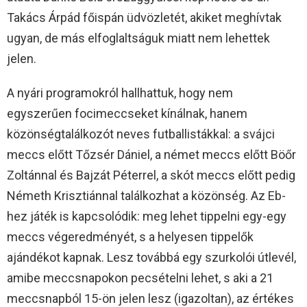
Takács Árpád főispán üdvözletét, akiket meghívtak
ugyan, de más elfoglaltságuk miatt nem lehettek
jelen.
A nyári programokról hallhattuk, hogy nem
egyszerűen focimeccseket kínálnak, hanem
közönségtalálkozót neves futballistákkal: a svájci
meccs előtt Tőzsér Dániel, a német meccs előtt Böőr
Zoltánnal és Bajzát Péterrel, a skót meccs előtt pedig
Németh Krisztiánnal találkozhat a közönség. Az Eb-
hez játék is kapcsolódik: meg lehet tippelni egy-egy
meccs végeredményét, s a helyesen tippelők
ajándékot kapnak. Lesz továbbá egy szurkolói útlevél,
amibe meccsnapokon pecsételni lehet, s aki a 21
meccsnapból 15-ön jelen lesz (igazoltan), az értékes