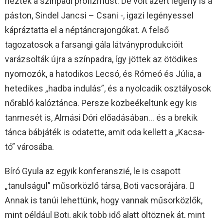
nézték a színpadi profizmust. De volt azért legény is a
páston, Sindel Jancsi – Csani -, igazi legényessel
kápráztatta el a néptáncrajongókat. A felső
tagozatosok a farsangi gála látványprodukcióit
varázsolták újra a színpadra, így jöttek az ötödikes
nyomozók, a hatodikos Lecsó, és Rómeó és Júlia, a
hetedikes „hadba indulás”, és a nyolcadik osztályosok
nőrabló kalóztánca. Persze közbeékeltünk egy kis
tanmesét is, Almási Dóri előadásában… és a brekik
tánca bábjáték is odatette, amit oda kellett a „Kacsa-
tó” városába.
Bíró Gyula az egyik konferanszié, le is csapott
„tanulságul” műsorközlő társa, Boti vacsorájára. 
Annak is tanúi lehettünk, hogy vannak műsorközlők,
mint például Boti, akik több idő alatt öltöznek át, mint