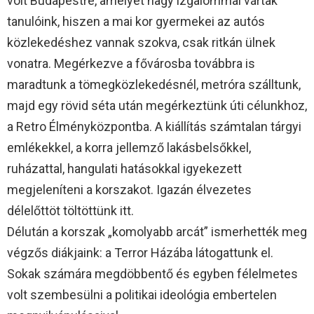
volt Budapestre, amelyet nagy izgalommal vártak
tanulóink, hiszen a mai kor gyermekei az autós
közlekedéshez vannak szokva, csak ritkán ülnek
vonatra. Megérkezve a fővárosba továbbra is
maradtunk a tömegközlekedésnél, metróra szálltunk,
majd egy rövid séta után megérkeztünk úti célunkhoz,
a Retro Élményközpontba. A kiállítás számtalan tárgyi
emlékekkel, a korra jellemző lakásbelsőkkel,
ruházattal, hangulati hatásokkal igyekezett
megjeleníteni a korszakot. Igazán élvezetes
délelőttöt töltöttünk itt.
Délután a korszak „komolyabb arcát” ismerhették meg
végzős diákjaink: a Terror Házába látogattunk el.
Sokak számára megdöbbentő és egyben félelmetes
volt szembesülni a politikai ideológia embertelen