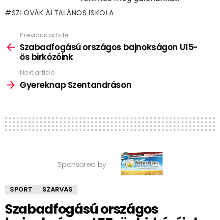
SZLOVÁK ÁLTALÁNOS ISKOLA
Previous article
See
more
Szabadfogású országos bajnokságon U15-
ös birkózóink
Next article
Gyereknap Szentandráson
Sponsored by
SPORT
SZARVAS
Szabadfogású országos