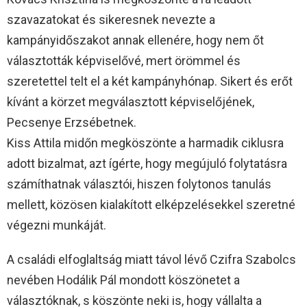
szavazatokat és sikeresnek nevezte a
kampányidőszakot annak ellenére, hogy nem őt
választották képviselővé, mert örömmel és
szeretettel telt el a két kampányhónap. Sikert és erőt
kívánt a körzet megválasztott képviselőjének,
Pecsenye Erzsébetnek.
Kiss Attila midőn megköszönte a harmadik ciklusra
adott bizalmat, azt ígérte, hogy megújuló folytatásra
számíthatnak választói, hiszen folytonos tanulás
mellett, közösen kialakított elképzelésekkel szeretné
végezni munkáját.
A családi elfoglaltság miatt távol lévő Czifra Szabolcs
nevében Hodálik Pál mondott köszönetet a
választóknak, s köszönte neki is, hogy vállalta a