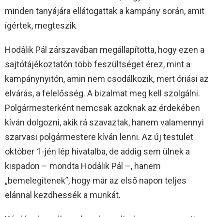
minden tanyájára ellátogattak a kampány során, amit
ígértek, megteszik.
Hodálik Pál zárszavában megállapította, hogy ezen a
sajtótájékoztatón több feszültséget érez, mint a
kampánynyitón, amin nem csodálkozik, mert óriási az
elvárás, a felelősség. A bizalmat meg kell szolgálni.
Polgármesterként nemcsak azoknak az érdekében
kíván dolgozni, akik rá szavaztak, hanem valamennyi
szarvasi polgármestere kíván lenni. Az új testület
október 1-jén lép hivatalba, de addig sem ülnek a
kispadon – mondta Hodálik Pál –, hanem
„bemelegítenek”, hogy már az első napon teljes
elánnal kezdhessék a munkát.