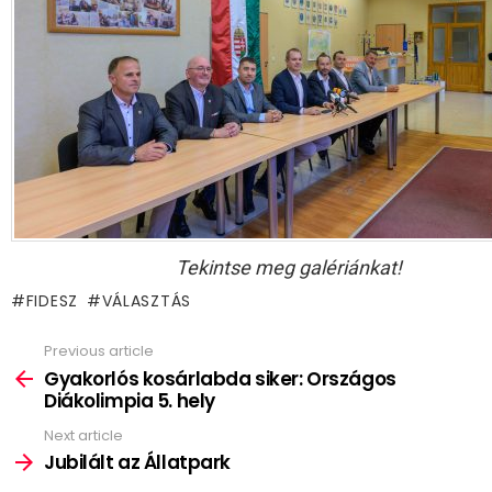
Tekintse meg galériánkat!
FIDESZ
VÁLASZTÁS
Previous article
See
more
Gyakorlós kosárlabda siker: Országos
Diákolimpia 5. hely
Next article
Jubilált az Állatpark