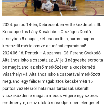
2024. június 14-én, Debrecenben vette kezdetét a III.
Korcsoportos Lány Kosárlabda Országos Döntő,
amelyben 8 csapat, két csoportban, három napon
keresztül mérte össze a tudását egymással!
2024.06.16. Péntek – A szarvasi Gál Ferenc Gyakorló
Általános Iskola csapata az „A” jelű négyesbe sorsolta
be magát, ahol az első mérkőzésen a kecskeméti
Vásárhelyi Pál Általános Iskola csapatával mérkőzött
meg, ahol egy félidei magabiztos kecskeméti 16
pontos vezetésről, hatalmas tartással, sikerült
visszaküzdenie magát a meccs végére egy szoros
eredményre, de az utolsó másodpercben elengedett