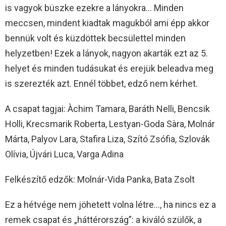
is vagyok büszke ezekre a lányokra… Minden
meccsen, mindent kiadtak magukból ami épp akkor
bennük volt és küzdöttek becsülettel minden
helyzetben! Ezek a lányok, nagyon akarták ezt az 5.
helyet és minden tudásukat és erejük beleadva meg
is szerezték azt. Ennél többet, edző nem kérhet.
A csapat tagjai: Àchim Tamara, Baráth Nelli, Bencsik
Holli, Krecsmarik Roberta, Lestyan-Goda Sàra, Molnár
Márta, Palyov Lara, Stafira Liza, Szító Zsófia, Szlovák
Olívia, Újvári Luca, Varga Adina
Felkészítő edzők: Molnár-Vida Panka, Bata Zsolt
Ez a hétvége nem jöhetett volna létre…, ha nincs ez a
remek csapat és „háttérország”: a kiváló szülők, a