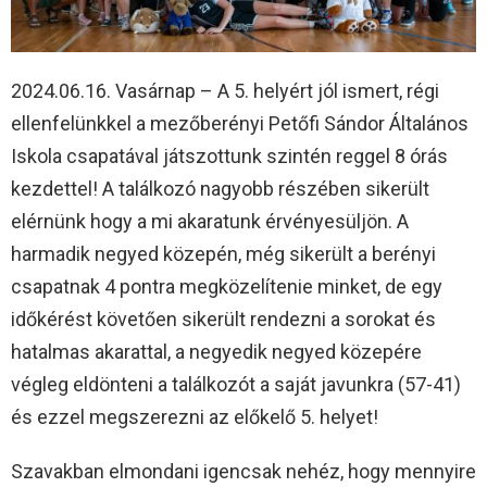
2024.06.16. Vasárnap – A 5. helyért jól ismert, régi
ellenfelünkkel a mezőberényi Petőfi Sándor Általános
Iskola csapatával játszottunk szintén reggel 8 órás
kezdettel! A találkozó nagyobb részében sikerült
elérnünk hogy a mi akaratunk érvényesüljön. A
harmadik negyed közepén, még sikerült a berényi
csapatnak 4 pontra megközelítenie minket, de egy
időkérést követően sikerült rendezni a sorokat és
hatalmas akarattal, a negyedik negyed közepére
végleg eldönteni a találkozót a saját javunkra (57-41)
és ezzel megszerezni az előkelő 5. helyet!
Szavakban elmondani igencsak nehéz, hogy mennyire