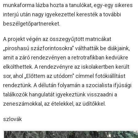
munkaforma lázba hozta a tanulókat, egy-egy sikeres
interjú után nagy igyekezettel keresték a további
beszélgetőpartnereket.
A projekt végén az összegyűjtött matricákat
„piroshasú százforintosokra” válthatták be diákjaink,
amit a záró rendezvényen a retrotrafikban kedvükre
elkölthettek. A rendezvényre az iskolakertben került
sor, ahol „Előttem az utódom” címmel fotókiállítást
rendeztünk. A délután folyamán a szocialista ifjúsági
találkozók hangulatát igyekeztünk visszaadni a
zeneszámokkal, az ételekkel, az üdítőkkel.
szlovák