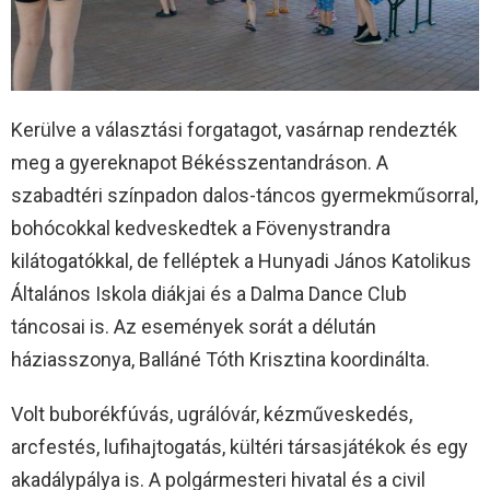
Kerülve a választási forgatagot, vasárnap rendezték
meg a gyereknapot Békésszentandráson. A
szabadtéri színpadon dalos-táncos gyermekműsorral,
bohócokkal kedveskedtek a Fövenystrandra
kilátogatókkal, de felléptek a Hunyadi János Katolikus
Általános Iskola diákjai és a Dalma Dance Club
táncosai is. Az események sorát a délután
háziasszonya, Balláné Tóth Krisztina koordinálta.
Volt buborékfúvás, ugrálóvár, kézműveskedés,
arcfestés, lufihajtogatás, kültéri társasjátékok és egy
akadálypálya is. A polgármesteri hivatal és a civil