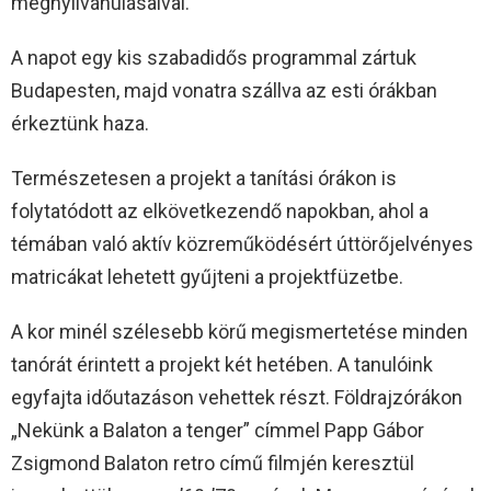
megnyilvánulásaival.
A napot egy kis szabadidős programmal zártuk
Budapesten, majd vonatra szállva az esti órákban
érkeztünk haza.
Természetesen a projekt a tanítási órákon is
folytatódott az elkövetkezendő napokban, ahol a
témában való aktív közreműködésért úttörőjelvényes
matricákat lehetett gyűjteni a projektfüzetbe.
A kor minél szélesebb körű megismertetése minden
tanórát érintett a projekt két hetében. A tanulóink
egyfajta időutazáson vehettek részt. Földrajzórákon
„Nekünk a Balaton a tenger” címmel Papp Gábor
Zsigmond Balaton retro című filmjén keresztül