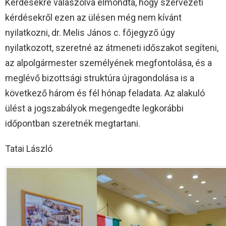
Kérdésekre válaszolva elmondta, hogy szervezeti
kérdésekről ezen az ülésen még nem kívánt
nyilatkozni, dr. Melis János c. főjegyző úgy
nyilatkozott, szeretné az átmeneti időszakot segíteni,
az alpolgármester személyének megfontolása, és a
meglévő bizottsági struktúra újragondolása is a
következő három és fél hónap feladata. Az alakuló
ülést a jogszabályok megengedte legkorábbi
időpontban szeretnék megtartani.
Tatai László