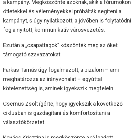
a kampány. Megköszönte azoknak, akik a fórumokon
ötletekkel és véleményekkel próbálták segíteni a
kampányt, s úgy nyilatkozott, a jövőben is folytatódni
fog a nyitott, kommunikatív városvezetés.
Ezután a „csapattagok” köszönték meg az őket
támogató szavazatokat.
Farkas Tamás úgy fogalmazott, a bizalom – ami
meghatározza az irányvonalat – egyúttal
kötelezettség is, aminek igyekszik megfelelni.
Csernus Zsolt ígérte, hogy igyekszik a következő
ciklusban is gazdagítani és komfortosítani a
választókörzetet.
Kovács Krisztina is megköszönte a rá leadott