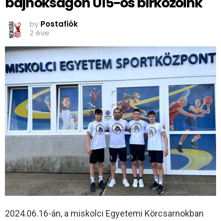
bajnokságon U15-ös birkózóink
by
Postafiók
2 éve
2024.06.16-án, a miskolci Egyetemi Körcsarnokban