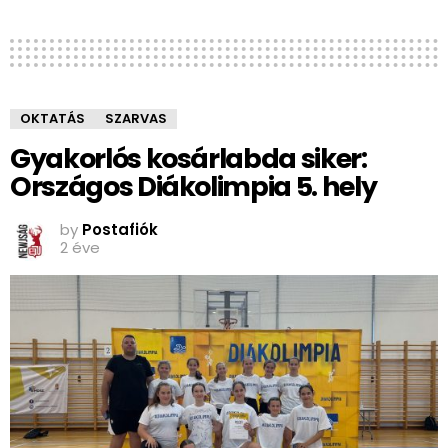
OKTATÁS
SZARVAS
Gyakorlós kosárlabda siker:
Országos Diákolimpia 5. hely
by
Postafiók
2 éve