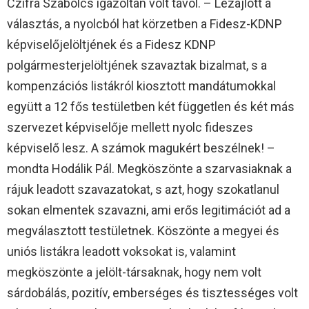
Czifra Szabolcs igazoltan volt távol. – Lezajlott a
választás, a nyolcból hat körzetben a Fidesz-KDNP
képviselőjelöltjének és a Fidesz KDNP
polgármesterjelöltjének szavaztak bizalmat, s a
kompenzációs listákról kiosztott mandátumokkal
együtt a 12 fős testületben két független és két más
szervezet képviselője mellett nyolc fideszes
képviselő lesz. A számok magukért beszélnek! –
mondta Hodálik Pál. Megköszönte a szarvasiaknak a
rájuk leadott szavazatokat, s azt, hogy szokatlanul
sokan elmentek szavazni, ami erős legitimációt ad a
megválasztott testületnek. Köszönte a megyei és
uniós listákra leadott voksokat is, valamint
megköszönte a jelölt-társaknak, hogy nem volt
sárdobálás, pozitív, emberséges és tisztességes volt