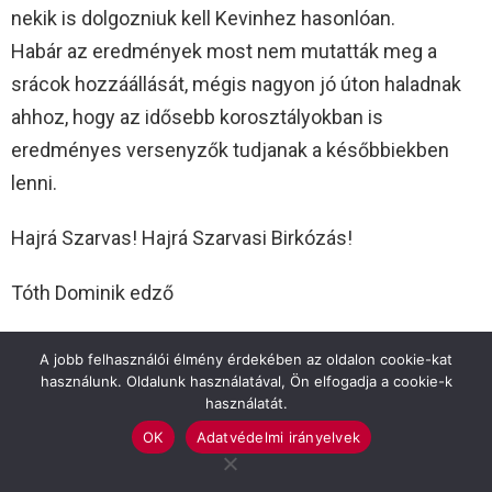
nekik is dolgozniuk kell Kevinhez hasonlóan.
Habár az eredmények most nem mutatták meg a
srácok hozzáállását, mégis nagyon jó úton haladnak
ahhoz, hogy az idősebb korosztályokban is
eredményes versenyzők tudjanak a későbbiekben
lenni.
Hajrá Szarvas! Hajrá Szarvasi Birkózás!
Tóth Dominik edző
BIRKÓZÁS
SZARVASI BIRKÓZÓ EGYESÜLET
A jobb felhasználói élmény érdekében az oldalon cookie-kat
használunk. Oldalunk használatával, Ön elfogadja a cookie-k
Previous article
See
használatát.
more
Párterápia a víz fölött
OK
Adatvédelmi irányelvek
Next article
Kádár-projekt a Szlovákban