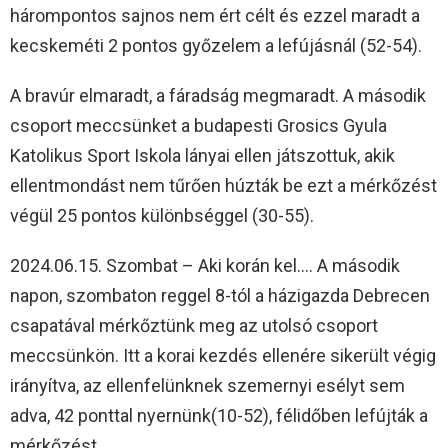
hárompontos sajnos nem ért célt és ezzel maradt a
kecskeméti 2 pontos győzelem a lefújásnál (52-54).
A bravúr elmaradt, a fáradság megmaradt. A második
csoport meccsünket a budapesti Grosics Gyula
Katolikus Sport Iskola lányai ellen játszottuk, akik
ellentmondást nem tűrően húzták be ezt a mérkőzést
végül 25 pontos különbséggel (30-55).
2024.06.15. Szombat – Aki korán kel…. A második
napon, szombaton reggel 8-tól a házigazda Debrecen
csapatával mérkőztünk meg az utolsó csoport
meccsünkön. Itt a korai kezdés ellenére sikerült végig
irányítva, az ellenfelünknek szemernyi esélyt sem
adva, 42 ponttal nyernünk(10-52), félidőben lefújták a
mérkőzést.