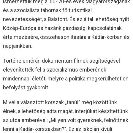
ismerhettük meg a ’60-’70-es évek Magyarországának
és a szocialista tábornak fő turisztikai
nevezetességét, a Balatont. És ez által lehetőség nyílt
Közép-Európa és hazánk gazdasági kapcsolatának
értelmezésére, összehasonlítására a Kádár-korban és
napjainkban.
Történelemórán dokumentumfilmek segítségével
elevenítették fel a szocializmus emberének
mindennapi életét, melyre a politika megkerülhetetlen
befolyást gyakorolt.
Mivel a választott korszak „tanúi” még közöttünk
élnek, a lehetőség adta magát, interjúkat készítettünk
az utca emberével: „Milyen volt gyereknek, felnőttnek
lenni a Kádár-korszakban?”. Ez az iskolán kívüli