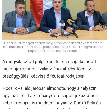
Hodálik Pál megválasztott polgármester sajtótájékoztatót tart,
mellette balról Kiss Attila, jobbról Bartolák Csaba megválasztott
képviselők. (Fotó: Babák Zoltán)
A megválasztott polgármester és csapata tartott
sajtótájékoztatót a választásokat követően az
országgyűlési képviselő főutcai irodájában.
Hodálik Pál elöljáróban elmondta, hogy a helyszín
ugyanaz, mint a kampánynyitó sajtótájékoztatónál
volt, s a csapat is majdnem ugyanaz: Dankó Béla és