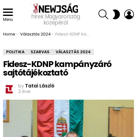
SEARCH
L
SWITCH
hírek Magyarország
SKIN
Menu
közepéről
You are here:
Home
Választás 2024
Fidesz-KDNP kampányzáró sajtótájékoztató
POLITIKA
SZARVAS
VÁLASZTÁS 2024
Fidesz-KDNP kampányzáró
sajtótájékoztató
by
Tatai László
2 éve