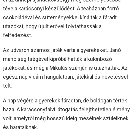
téve a karácsonyi készülődést. A teaházban forró
csokoládéval és süteményekkel kínálták a fáradt
utazókat, hogy újult erővel folytathassák a
felfedezést.
Az udvaron számos játék várta a gyerekeket. Janó
manó segítségével kipróbálhatták a különböző
játékokat, és még a Mikulás szánján is utazhattak. Az
egész nap vidám hangulatban, játékkal és nevetéssel
telt.
A nap végére a gyerekek fáradtan, de boldogan tértek
haza. A karácsonyfalvi látogatás felejthetetlen élmény
volt, amelyről még hosszú ideig mesélnek szüleiknek
és barátaiknak.