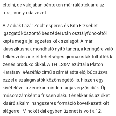
eltelni, de valójában pénteken már ráléptek arra az
útra, amely oda vezet.
A 77 diák Lázár Zsolt esperes és Kita Erzsébet
igazgató köszöntő beszédei után osztályfőnökétől
kapta meg a jellegzetes kék szalagot. A már
klasszikusnak mondható nyitó táncra, a keringőre való
felkészülés idejét tehetséges gimnazisták töltötték ki
zenés produkciókkal. A THILS&M ezúttal a Platon
Karataev:
Mezítláb
című számát adta elő, búcsúzva
ezzel a szalagavatók közönségétől is, hiszen egy
kivételével a zenekar minden tagja végzős diák. Új
műsorszámként a frissen alakult énekkar és az őket
kísérő alkalmi hangszeres formáció következett két
slágerrel. Mindkét dal egyben üzenet is volt a 12.