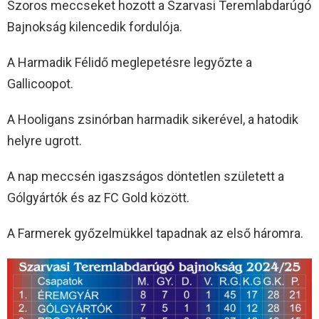
Szoros meccseket hozott a Szarvasi Teremlabdarúgó
Bajnokság kilencedik fordulója.
A Harmadik Félidő meglepetésre legyőzte a
Gallicoopot.
A Hooligans zsinórban harmadik sikerével, a hatodik
helyre ugrott.
A nap meccsén igaszságos döntetlen született a
Gólgyártók és az FC Gold között.
A Farmerek győzelmükkel tapadnak az első háromra.