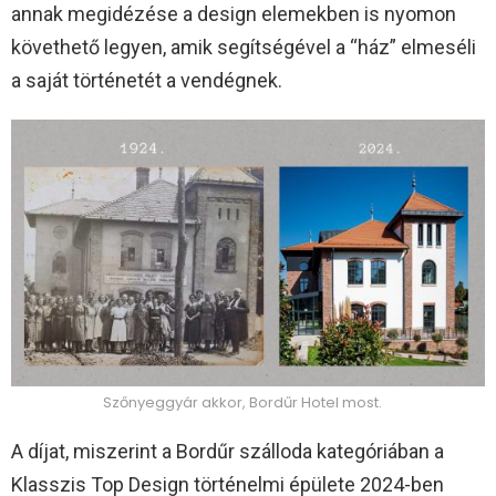
annak megidézése a design elemekben is nyomon
követhető legyen, amik segítségével a “ház” elmeséli
a saját történetét a vendégnek.
Szőnyeggyár akkor, Bordűr Hotel most.
A díjat, miszerint a Bordűr szálloda kategóriában a
Klasszis Top Design történelmi épülete 2024-ben