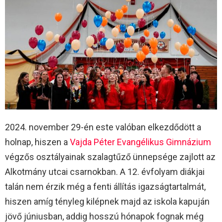
2024. november 29-én este valóban elkezdődött a
holnap, hiszen a
Vajda Péter Evangélikus Gimnázium
végzős osztályainak szalagtűző ünnepsége zajlott az
Alkotmány utcai csarnokban. A 12. évfolyam diákjai
talán nem érzik még a fenti állítás igazságtartalmát,
hiszen amíg tényleg kilépnek majd az iskola kapuján
jövő júniusban, addig hosszú hónapok fognak még