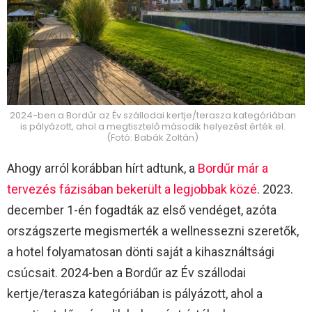
2024-ben a Bordűr az Év szállodai kertje/terasza kategóriában
is pályázott, ahol a megtisztelő második helyezést érték el.
(Fotó: Babák Zoltán)
Ahogy arról korábban hírt adtunk, a
Bordűr már a
tervezés fázisában bekerült a legjobbak közé
. 2023.
december 1-én fogadták az első vendéget, azóta
országszerte megismerték a wellnessezni szeretők,
a hotel folyamatosan dönti saját a kihasználtsági
csúcsait. 2024-ben a Bordűr az Év szállodai
kertje/terasza kategóriában is pályázott, ahol a