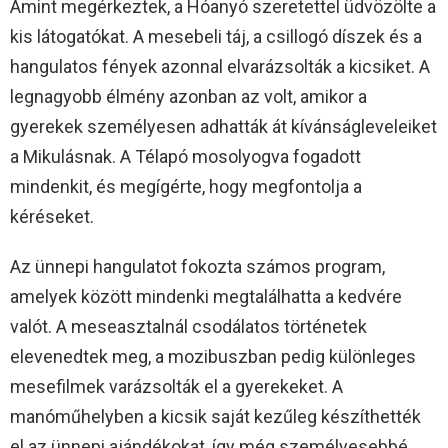
Amint megérkeztek, a Hóanyó szeretettel üdvözölte a
kis látogatókat. A mesebeli táj, a csillogó díszek és a
hangulatos fények azonnal elvarázsolták a kicsiket. A
legnagyobb élmény azonban az volt, amikor a
gyerekek személyesen adhatták át kívánságleveleiket
a Mikulásnak. A Télapó mosolyogva fogadott
mindenkit, és megígérte, hogy megfontolja a
kéréseket.
Az ünnepi hangulatot fokozta számos program,
amelyek között mindenki megtalálhatta a kedvére
valót. A meseasztalnál csodálatos történetek
elevenedtek meg, a mozibuszban pedig különleges
mesefilmek varázsolták el a gyerekeket. A
manóműhelyben a kicsik saját kezűleg készíthették
el az ünnepi ajándékokat, így még személyesebbé