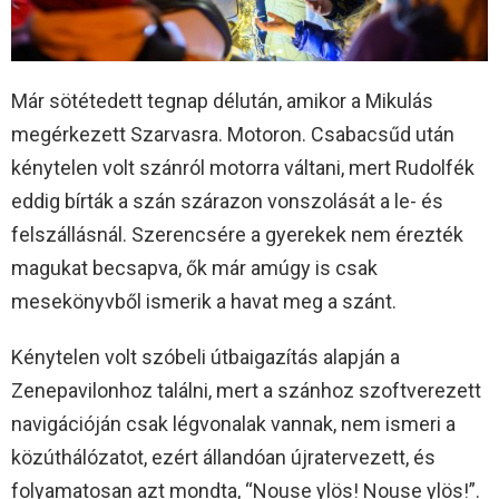
Már sötétedett tegnap délután, amikor a Mikulás
megérkezett Szarvasra. Motoron. Csabacsűd után
kénytelen volt szánról motorra váltani, mert Rudolfék
eddig bírták a szán szárazon vonszolását a le- és
felszállásnál. Szerencsére a gyerekek nem érezték
magukat becsapva, ők már amúgy is csak
mesekönyvből ismerik a havat meg a szánt.
Kénytelen volt szóbeli útbaigazítás alapján a
Zenepavilonhoz találni, mert a szánhoz szoftverezett
navigációján csak légvonalak vannak, nem ismeri a
közúthálózatot, ezért állandóan újratervezett, és
folyamatosan azt mondta, “Nouse ylös! Nouse ylös!”.