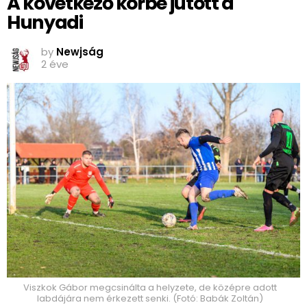
A következő körbe jutott a
Hunyadi
by
Newjság
2 éve
Viszkok Gábor megcsinálta a helyzete, de középre adott
labdájára nem érkezett senki. (Fotó: Babák Zoltán)