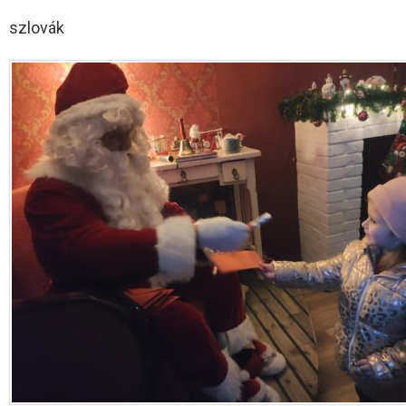
szlovák