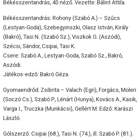
Békésszentandrás, 40 néző. Vezette: Bálint Attila.
Békésszentandrás: Rohony (Szabó A.) – Szűcs
(Lestyan-Goda), Szebegyinszki, Olasz István, Király
(Bakró), Tasi N. (Szabó Sz.), Viszkok G. (Aszódi),
Szécsi, Sándor, Csipai, Tasi K.
Csere: Szabó A., Lestyan-Goda, Szabó Sz., Bakró,
Aszódi.
Játékos-edző: Bakró Géza.
Gyomaendrőd: Zsibrita – Valach (Egri), Forgács, Moleri
(Soczó Cs.), Szabó P., Lénárt (Hunya), Kovács A., Kasik,
Varga I., Truczka (Munkácsi), Gellért M. Edző: Karászi
László.
Gólszerző: Csipai (68.), Tasi N. (74.), ill. Szabó P. (81.).