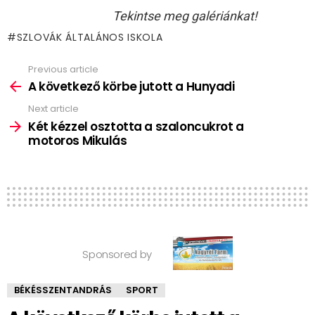
Tekintse meg galériánkat!
SZLOVÁK ÁLTALÁNOS ISKOLA
Previous article
See
more
A következő körbe jutott a Hunyadi
Next article
Két kézzel osztotta a szaloncukrot a
motoros Mikulás
Sponsored by
BÉKÉSSZENTANDRÁS
SPORT