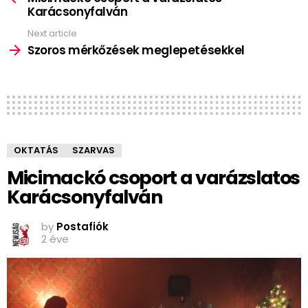
Karácsonyfalván
Next article
Szoros mérkőzések meglepetésekkel
OKTATÁS
SZARVAS
Micimackó csoport a varázslatos
Karácsonyfalván
by
Postafiók
2 éve