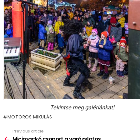
Tekintse meg galériánkat!
MOTOROS MIKULÁS
Previous article
See
more
Micimackó csoport a varázslatos