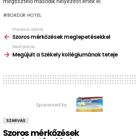
megtisztelő második helyezést érték el.
BORDŰR HOTEL
Previous article
See
more
Szoros mérkőzések meglepetésekkel
Next article
Megújult a Székely kollégiumának teteje
Sponsored by
SZARVAS
Szoros mérkőzések