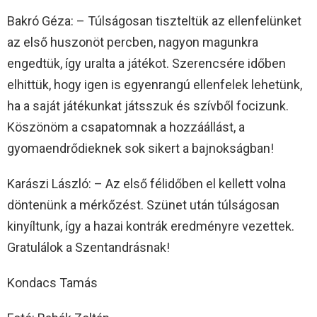
Bakró Géza: – Túlságosan tiszteltük az ellenfelünket
az első huszonöt percben, nagyon magunkra
engedtük, így uralta a játékot. Szerencsére időben
elhittük, hogy igen is egyenrangú ellenfelek lehetünk,
ha a saját játékunkat játsszuk és szívből focizunk.
Köszönöm a csapatomnak a hozzáállást, a
gyomaendrődieknek sok sikert a bajnokságban!
Karászi László: – Az első félidőben el kellett volna
döntenünk a mérkőzést. Szünet után túlságosan
kinyíltunk, így a hazai kontrák eredményre vezettek.
Gratulálok a Szentandrásnak!
Kondacs Tamás