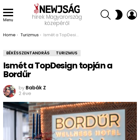
SEARCH
L
SWITCH
hírek Magyarország
SKIN
Menu
közepéről
You are here:
Home
Turizmus
Ismét a TopDesign topján a Bordűr
BÉKÉSSZENTANDRÁS
TURIZMUS
Ismét a TopDesign topján a
Bordűr
by
Babák Z
2 éve