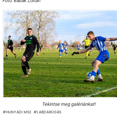
Fotó: Babák Zoltán
Tekintse meg galériánkat!
HUNYADI MSE
LABDARÚGÁS