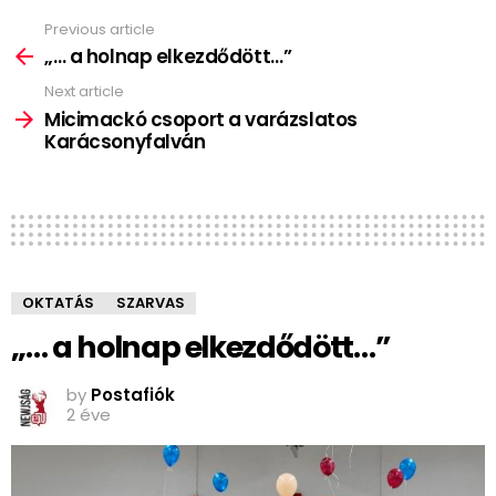
Previous article
See
more
„… a holnap elkezdődött…”
Next article
Micimackó csoport a varázslatos
Karácsonyfalván
OKTATÁS
SZARVAS
„… a holnap elkezdődött…”
by
Postafiók
2 éve