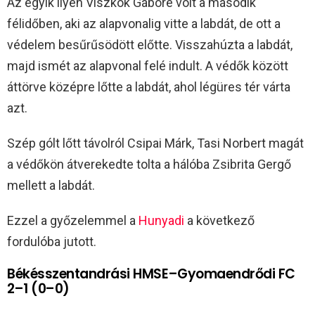
Az egyik ilyen Viszkok Gáboré volt a második
félidőben, aki az alapvonalig vitte a labdát, de ott a
védelem besűrűsödött előtte. Visszahúzta a labdát,
majd ismét az alapvonal felé indult. A védők között
áttörve középre lőtte a labdát, ahol légüres tér várta
azt.
Szép gólt lőtt távolról Csipai Márk, Tasi Norbert magát
a védőkön átverekedte tolta a hálóba Zsibrita Gergő
mellett a labdát.
Ezzel a győzelemmel a
Hunyadi
a következő
fordulóba jutott.
Békésszentandrási HMSE–Gyomaendrődi FC
2–1 (0–0)