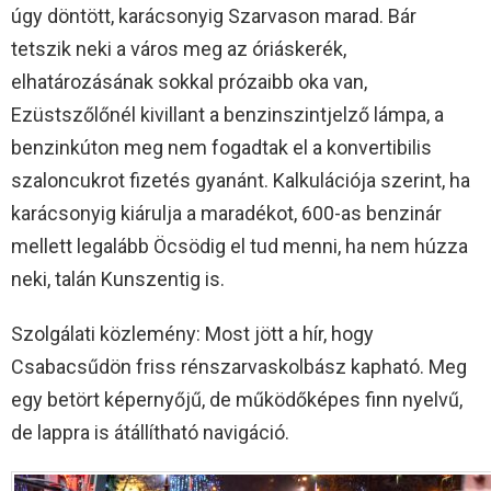
úgy döntött, karácsonyig Szarvason marad. Bár
tetszik neki a város meg az óriáskerék,
elhatározásának sokkal prózaibb oka van,
Ezüstszőlőnél kivillant a benzinszintjelző lámpa, a
benzinkúton meg nem fogadtak el a konvertibilis
szaloncukrot fizetés gyanánt. Kalkulációja szerint, ha
karácsonyig kiárulja a maradékot, 600-as benzinár
mellett legalább Öcsödig el tud menni, ha nem húzza
neki, talán Kunszentig is.
Szolgálati közlemény: Most jött a hír, hogy
Csabacsűdön friss rénszarvaskolbász kapható. Meg
egy betört képernyőjű, de működőképes finn nyelvű,
de lappra is átállítható navigáció.