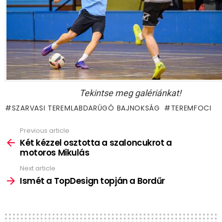
Tekintse meg galériánkat!
SZARVASI TEREMLABDARÚGÓ BAJNOKSÁG
TEREMFOCI
Previous article
See
more
Két kézzel osztotta a szaloncukrot a
motoros Mikulás
Next article
Ismét a TopDesign topján a Bordűr