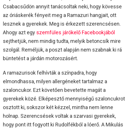
Csabacsűdön annyit tanácsoltak neki, hogy kövesse
az óriáskerék fényeit meg a Ramazuri hangjait, ott
lesznek a gyerekek. Meg is érkezett szerencsésen.
Ahogy azt egy
szemfüles járók
e
l
ő
Facebookjából
sejthetjük, nem mindig tudta, melyik betoncsík mire
szolgál. Reméljük, a poszt alapján nem szabnak ki rá
büntetést a járdán motorozásért.
A ramazurisok felhívták a színpadra, hogy
elmondhassa, milyen allergéneket tartalmaz a
szaloncukor. Ezt követően bevetette magát a
gyerekek közé. Elképesztő mennyiségű szaloncukrot
osztott ki, sokszor két kézzel, mintha nem lenne
holnap. Szerencsések voltak a szarvasi gyerekek,
hogy pont itt fogyott ki Rudolfékból a lóerő. A Mikulás