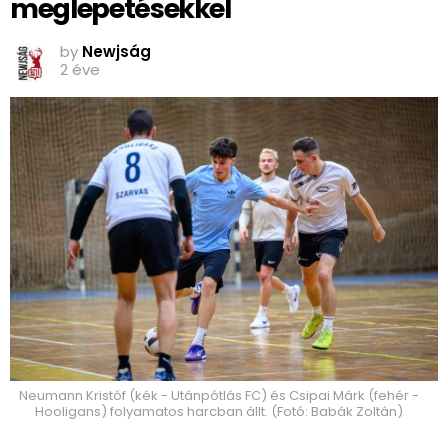
meglepetésekkel
by
Newjság
2 éve
Neumann Kristóf (kék - Utánpótlás FC) és Csipai Márk (fehér -
Hooligans) folyamatos harcban állt. (Fotó: Babák Zoltán)