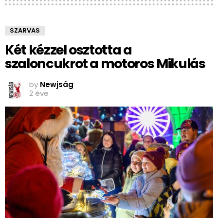
SZARVAS
Két kézzel osztotta a
szaloncukrot a motoros Mikulás
by
Newjság
2 éve