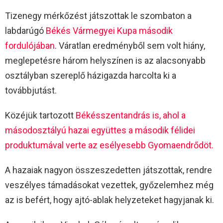
Tizenegy mérkőzést játszottak le szombaton a
labdarúgó
Békés Vármegyei Kupa második
fordulójában
. Váratlan eredményből sem volt hiány,
meglepetésre három helyszínen is az alacsonyabb
osztályban szereplő házigazda harcolta ki a
továbbjutást.
Közéjük tartozott
Békésszentandrás is, ahol a
másodosztályú hazai együttes a második félidei
produktumával verte az esélyesebb Gyomaendrődöt.
A hazaiak nagyon összeszedetten játszottak, rendre
veszélyes támadásokat vezettek, győzelemhez még
az is befért, hogy ajtó-ablak helyzeteket hagyjanak ki.