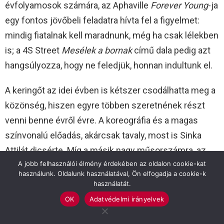
évfolyamosok számára, az Aphaville
Forever Young
-ja
egy fontos jövőbeli feladatra hívta fel a figyelmet:
mindig fiatalnak kell maradnunk, még ha csak lélekben
is; a 4S Street
Mesélek a bornak
című dala pedig azt
hangsúlyozza, hogy ne feledjük, honnan indultunk el.
A keringőt az idei évben is kétszer csodálhatta meg a
közönség, hiszen egyre többen szeretnének részt
venni benne évről évre. A koreográfia és a magas
színvonalú előadás, akárcsak tavaly, most is Sinka
Attilát dicsérte. Míg a másik nagy műsorszámra, az
A jobb felhasználói élmény érdekében az oldalon cookie-kat
osztálytáncokra készültek fel az immár szalagos
használunk. Oldalunk használatával, Ön elfogadja a cookie-k
gimnazisták, addig újabb műsorblokk következett a
használatát.
küzdőtéren. Elsőként Iváncsó Viola tanítványai, Erdei
OK
Adatvédelmi irányelvek
Máté és Lázár Benjámin zongoráztak, utánuk pedig