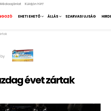
Médiaajánlat
Küldjön hírt!
NGOZÓ
EHETI EHETŐ
ÁLLÁS
SZARVASI UJSÁG
HIRD
rtak
 by
dag évet zártak