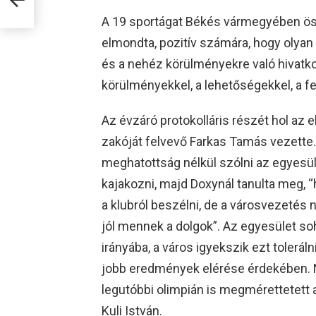
A 19 sportágat Békés vármegyében ös
elmondta, pozitív számára, hogy olyan
és a nehéz körülményekre való hivatk
körülményekkel, a lehetőségekkel, a fe
Az évzáró protokolláris részét hol az 
zakóját felvevő Farkas Tamás vezette
meghatottság nélkül szólni az egyesü
kajakozni, majd Doxynál tanulta meg, “h
a klubról beszélni, de a városvezetés ne
jól mennek a dolgok”. Az egyesület s
irányába, a város igyekszik ezt tolerá
jobb eredmények elérése érdekében. N
legutóbbi olimpián is megmérettetett 
Kuli István.