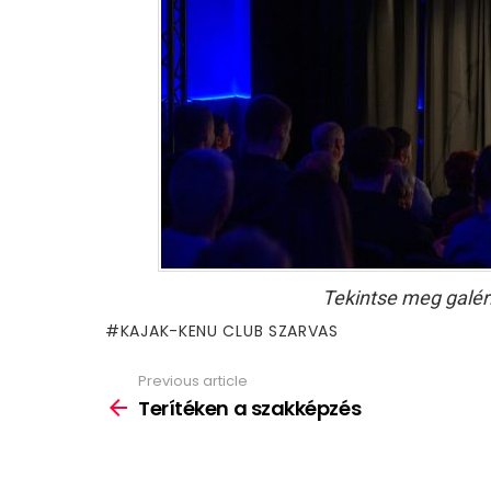
Tekintse meg galér
KAJAK-KENU CLUB SZARVAS
Previous article
See
more
Terítéken a szakképzés