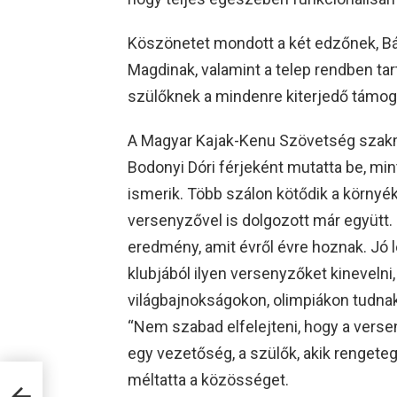
Köszönetet mondott a két edzőnek, Bá
Magdinak, valamint a telep rendben ta
szülőknek a mindenre kiterjedő támog
A Magyar Kajak-Kenu Szövetség szakm
Bodonyi Dóri férjeként mutatta be, min
ismerik. Több szálon kötődik a környék
versenyzővel is dolgozott már együtt. 
eredmény, amit évről évre hoznak. Jó le
klubjából ilyen versenyzőket kinevelni
világbajnokságokon, olimpiákon tudna
“Nem szabad elfelejteni, hogy a verse
egy vezetőség, a szülők, akik renget
méltatta a közösséget.