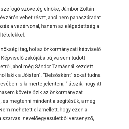
szefogó szövetég elnöke, Jámbor Zoltán
 évzárón vehet részt, ahol nem panaszáradat
ozás a vezérvonal, hanem az elégedettség a
ltételekkel.
elnökségi tag, hol az önkormányzati képviselő
. Képviselő zakójába bújva sem tudott
letről, ahol még Sándor Tamásnál kezdett
ol lakik a Jóisten”. “Belsősként” sokat tudna
vében is ki merte jelenteni, “látszik, hogy itt
ohasem követelőzik az önkormányzat
lni, és megtenni mindent a segítésük, a még
em mehetett el amellett, hogy ezen a
a szarvasi nevelőegyesületből versenyző,