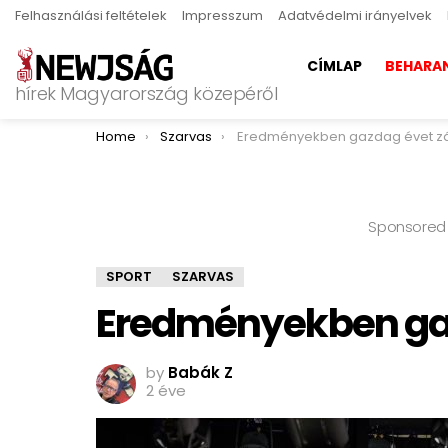
Felhasználási feltételek
Impresszum
Adatvédelmi irányelvek
CÍMLAP
BEHARA
hírek Magyarország közepéről
You are here:
Home
Szarvas
Eredményekben gazdag évet zá
Sponsored
SPORT
SZARVAS
Eredményekben gaz
by
Babák Z
2 éve