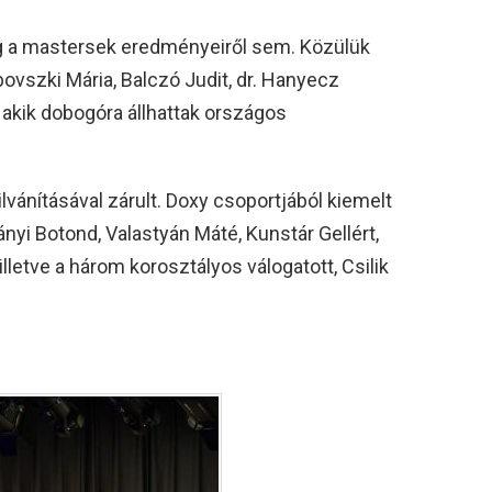
a mastersek eredményeiről sem. Közülük
rbovszki Mária, Balczó Judit, dr. Hanyecz
l, akik dobogóra állhattak országos
lvánításával zárult. Doxy csoportjából kiemelt
ányi Botond, Valastyán Máté, Kunstár Gellért,
lletve a három korosztályos válogatott, Csilik