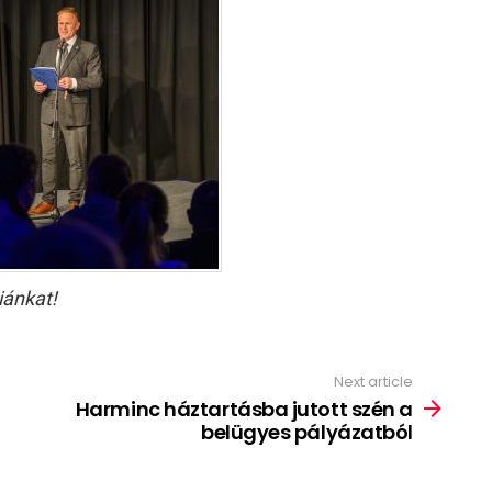
iánkat!
Next article
Harminc háztartásba jutott szén a
belügyes pályázatból