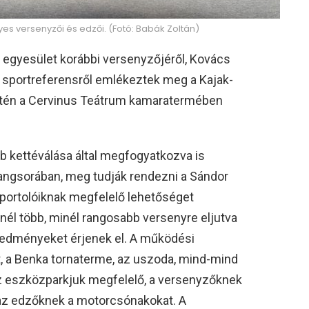
s versenyzői és edzői. (Fotó: Babák Zoltán)
z egyesület korábbi versenyzőjéről, Kovács
ál sportreferensről emlékeztek meg a Kajak-
etén a Cervinus Teátrum kamaratermében
ub kettéválása által megfogyatkozva is
ngsorában, meg tudják rendezni a Sándor
portolóiknak megfelelő lehetőséget
nél több, minél rangosabb versenyre eljutva
eredményeket érjenek el. A működési
get, a Benka tornaterme, az uszoda, mind-mind
Az eszközparkjuk megfelelő, a versenyzőknek
t, az edzőknek a motorcsónakokat. A