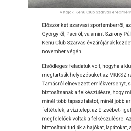
A Kajak-Kenu Club Szarvas eredménye
Először két szarvasi sportemberről, a
Györgyről, Paciról, valamint Szirony P
Kenu Club Szarvas évzárójának kezd
november végén.
Elsődleges feladatuk volt, hogyha a kl
megtartsák helyezésüket az MKKSZ ra
Tamásról elnevezett emlékversenyt, s
biztosítsanak a felkészülésre, hogy mi
minél több tapasztalatot, minél jobb 
feltételek, a vízitelep, az Erzsébet-li
megfelelőek voltak a felkészülésre. 
biztosítani tudják a hajókat, lapátoka