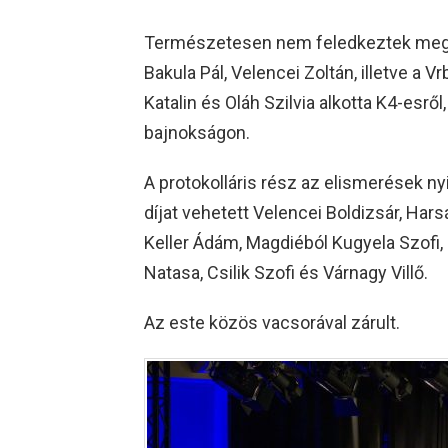
Természetesen nem feledkeztek meg 
Bakula Pál, Velencei Zoltán, illetve a V
Katalin és Oláh Szilvia alkotta K4-esrő
bajnokságon.
A protokolláris rész az elismerések nyi
díjat vehetett Velencei Boldizsár, Hars
Keller Ádám, Magdiéból Kugyela Szofi, i
Natasa, Csilik Szofi és Várnagy Villő.
Az este közös vacsorával zárult.