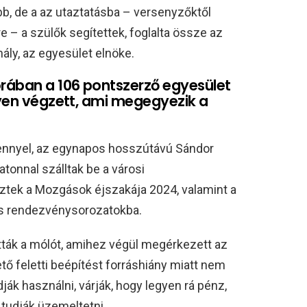
bb, de a az utaztatásba – versenyzőktől
– a szülők segítettek, foglalta össze az
ly, az egyesület elnöke.
rában a 106 pontszerző egyesület
lyen végzett, ami megegyezik a
nnyel, az egynapos hosszútávú Sándor
tonnal szálltak be a városi
tek a Mozgások éjszakája 2024, valamint a
s rendezvénysorozatokba.
tották a mólót, amihez végül megérkezett az
tő feletti beépítést forráshiány miatt nem
ják használni, várják, hogy legyen rá pénz,
tudják üzemeltetni.