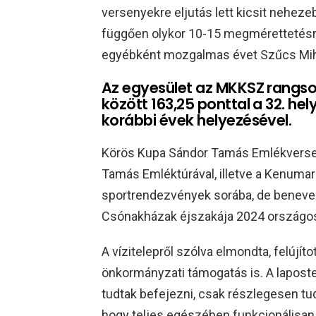
versenyekre eljutás lett kicsit neheze
függően olykor 10-15 megmérettetésre 
egyébként mozgalmas évet Szűcs Mihá
Az egyesület az MKKSZ rangso
között 163,25 ponttal a 32. he
korábbi évek helyezésével.
Körös Kupa Sándor Tamás Emlékverse
Tamás Emléktúrával, illetve a Kenumara
sportrendezvények sorába, de benevez
Csónakházak éjszakája 2024 országo
A vízitelepről szólva elmondta, felújí
önkormányzati támogatás is. A laposte
tudtak befejezni, csak részlegesen tud
hogy teljes egészében funkcionálisan 