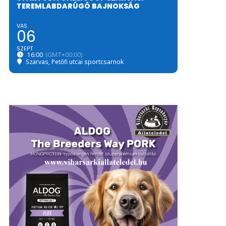
TEREMLABDARÚGÓ BAJNOKSÁG
VAS
06
SZEPT
16:00
(GMT+00:00)
Szarvas, Petőfi utcai sportcsarnok