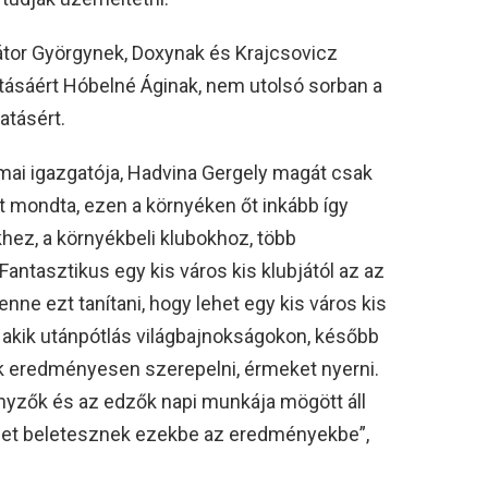
tor Györgynek, Doxynak és Krajcsovicz
rtásáért Hóbelné Áginak, nem utolsó sorban a
atásért.
ai igazgatója, Hadvina Gergely magát csak
t mondta, ezen a környéken őt inkább így
hez, a környékbeli klubokhoz, több
Fantasztikus egy kis város kis klubjától az az
nne ezt tanítani, hogy lehet egy kis város kis
, akik utánpótlás világbajnokságokon, később
k eredményesen szerepelni, érmeket nyerni.
nyzők és az edzők napi munkája mögött áll
eget beletesznek ezekbe az eredményekbe”,