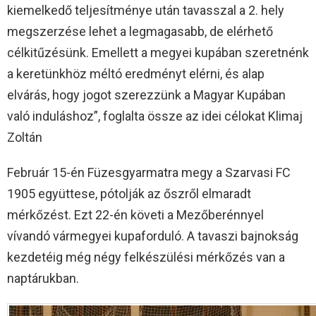
kiemelkedő teljesítménye után tavasszal a 2. hely
megszerzése lehet a legmagasabb, de elérhető
célkitűzésünk. Emellett a megyei kupában szeretnénk
a keretünkhöz méltó eredményt elérni, és alap
elvárás, hogy jogot szerezzünk a Magyar Kupában
való induláshoz”, foglalta össze az idei célokat Klimaj
Zoltán
Február 15-én Füzesgyarmatra megy a Szarvasi FC
1905 együttese, pótolják az őszről elmaradt
mérkőzést. Ezt 22-én követi a Mezőberénnyel
vívandó vármegyei kupaforduló. A tavaszi bajnokság
kezdetéig még négy felkészülési mérkőzés van a
naptárukban.