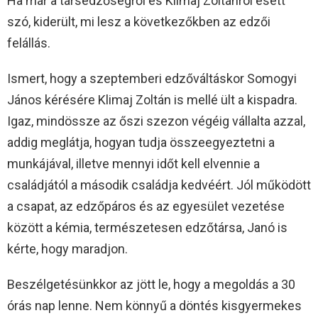
Ha már a társedzőségről és Klimaj Zoltánról esett
szó, kiderült, mi lesz a következőkben az edzői
felállás.
Ismert, hogy a szeptemberi edzőváltáskor Somogyi
János kérésére Klimaj Zoltán is mellé ült a kispadra.
Igaz, mindössze az őszi szezon végéig vállalta azzal,
addig meglátja, hogyan tudja összeegyeztetni a
munkájával, illetve mennyi időt kell elvennie a
családjától a második családja kedvéért. Jól működött
a csapat, az edzőpáros és az egyesület vezetése
között a kémia, természetesen edzőtársa, Janó is
kérte, hogy maradjon.
Beszélgetésünkkor az jött le, hogy a megoldás a 30
órás nap lenne. Nem könnyű a döntés kisgyermekes