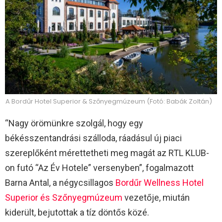
A Bordűr Hotel Superior & Szőnyegmúzeum (Fotó: Babák Zoltán)
“Nagy örömünkre szolgál, hogy egy
békésszentandrási szálloda, ráadásul új piaci
szereplőként mérettetheti meg magát az RTL KLUB-
on futó “Az Év Hotele” versenyben”, fogalmazott
Barna Antal, a négycsillagos
Bordűr Wellness Hotel
Superior és Szőnyegmúzeum
vezetője, miután
kiderült, bejutottak a tíz döntős közé.