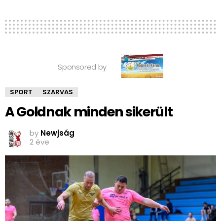
Sponsored by
SPORT
SZARVAS
A Goldnak minden sikerült
by
Newjság
2 éve