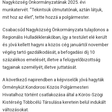
Nagyközség Önkormányzatának 2025. évi
munkatervét. “Tekintsük útmutatónak, aztán látjuk,
mit hoz az élet”, tette hozzá a polgármester.
Csabacsűd Nagyközség Önkormányzata tulajdonos a
Regionális Hulladéklerakóban, így a testület elé került
és jóvá kellett hagyni a közös cég januártól november
végéig tartó gazdálkodását, a befogadási díj 10
százalékos emelését, illetve a felügyelőbizottság
tagjainak személyét, illetve juttatását.
A következő napirendben a képviselők jóvá hagyták
Örménykút Kondorosi Közös Polgármesteri
Hivatalhoz történt csatlakozása által a Körös-Szögi
Kistérség Többcélú Társulása keretein belül indukált
változásokat.