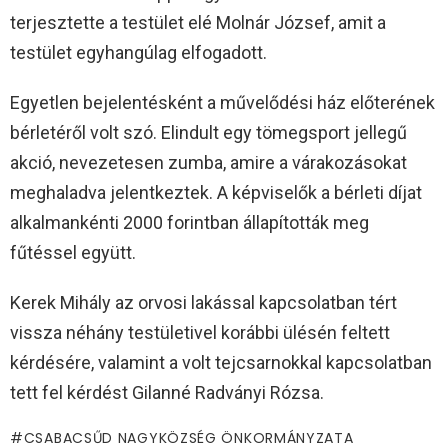
terjesztette a testület elé Molnár József, amit a
testület egyhangúlag elfogadott.
Egyetlen bejelentésként a művelődési ház előterének
bérletéről volt szó. Elindult egy tömegsport jellegű
akció, nevezetesen zumba, amire a várakozásokat
meghaladva jelentkeztek. A képviselők a bérleti díjat
alkalmankénti 2000 forintban állapították meg
fűtéssel együtt.
Kerek Mihály az orvosi lakással kapcsolatban tért
vissza néhány testületivel korábbi ülésén feltett
kérdésére, valamint a volt tejcsarnokkal kapcsolatban
tett fel kérdést Gilanné Radványi Rózsa.
CSABACSŰD NAGYKÖZSÉG ÖNKORMÁNYZATA