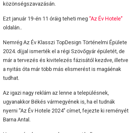
közönségszavazásán.
Ezt január 19-én 11 óráig teheti meg
“Az Év Hotele”
oldalán..
Nemrég Az Év Klasszi TopDesign Történelmi Épülete
2024. díjjal ismerték el a régi Szövőgyár épületét, de
már a tervezés és kivitelezés fázisától kezdve, illetve
a nyitás óta már több más elismerést is magáénak
tudhat.
Az igazi nagy reklám az lenne a településnek,
ugyanakkor Békés vármegyének is, ha el tudnák
nyerni “Az Év Hotele 2024” címet, fejezte ki reményét
Barna Antal.