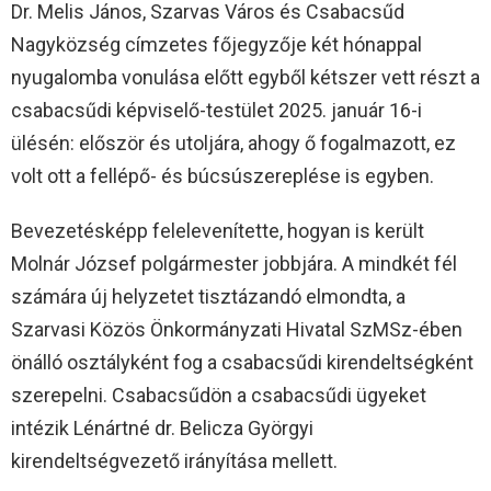
Dr. Melis János, Szarvas Város és Csabacsűd
Nagyközség címzetes főjegyzője két hónappal
nyugalomba vonulása előtt egyből kétszer vett részt a
csabacsűdi képviselő-testület 2025. január 16-i
ülésén: először és utoljára, ahogy ő fogalmazott, ez
volt ott a fellépő- és búcsúszereplése is egyben.
Bevezetésképp felelevenítette, hogyan is került
Molnár József polgármester jobbjára. A mindkét fél
számára új helyzetet tisztázandó elmondta, a
Szarvasi Közös Önkormányzati Hivatal SzMSz-ében
önálló osztályként fog a csabacsűdi kirendeltségként
szerepelni. Csabacsűdön a csabacsűdi ügyeket
intézik Lénártné dr. Belicza Györgyi
kirendeltségvezető irányítása mellett.