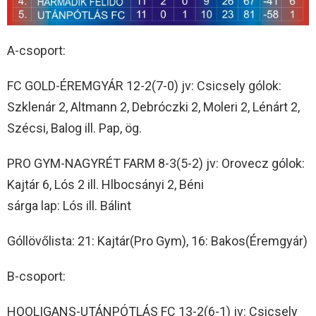
A-csoport:
FC GOLD-ÉREMGYÁR 12-2(7-0) jv: Csicsely gólok:
Szklenár 2, Altmann 2, Debróczki 2, Moleri 2, Lénárt 2,
Szécsi, Balog ill. Pap, ög.
PRO GYM-NAGYRÉT FARM 8-3(5-2) jv: Orovecz gólok:
Kajtár 6, Lós 2 ill. Hlbocsányi 2, Béni
sárga lap: Lós ill. Bálint
Góllövőlista: 21: Kajtár(Pro Gym), 16: Bakos(Éremgyár)
B-csoport:
HOOLIGANS-UTÁNPÓTLÁS FC 13-2(6-1) jv: Csicsely