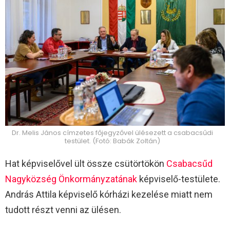
Dr. Melis János címzetes főjegyzővel ülésezett a csabacsűdi
testület. (Fotó: Babák Zoltán)
Hat képviselővel ült össze csütörtökön
Csabacsűd
Nagyközség Önkormányzatának
képviselő-testülete.
András Attila képviselő kórházi kezelése miatt nem
tudott részt venni az ülésen.