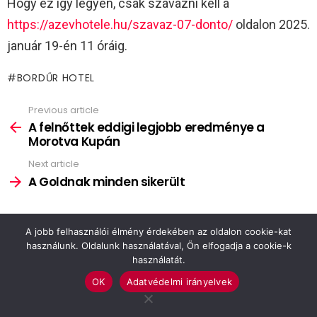
Hogy ez így legyen, csak szavazni kell a
https://azevhotele.hu/szavaz-07-donto/
oldalon 2025.
január 19-én 11 óráig.
BORDŰR HOTEL
Previous article
See
more
A felnőttek eddigi legjobb eredménye a
Morotva Kupán
Next article
A Goldnak minden sikerült
A jobb felhasználói élmény érdekében az oldalon cookie-kat
használunk. Oldalunk használatával, Ön elfogadja a cookie-k
használatát.
OK
Adatvédelmi irányelvek
Sponsored by