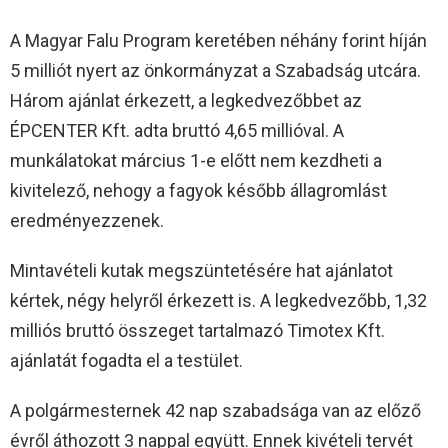
A Magyar Falu Program keretében néhány forint híján
5 milliót nyert az önkormányzat a Szabadság utcára.
Három ajánlat érkezett, a legkedvezőbbet az
ÉPCENTER Kft. adta bruttó 4,65 millióval. A
munkálatokat március 1-e előtt nem kezdheti a
kivitelező, nehogy a fagyok később állagromlást
eredményezzenek.
Mintavételi kutak megszüntetésére hat ajánlatot
kértek, négy helyről érkezett is. A legkedvezőbb, 1,32
milliós bruttó összeget tartalmazó Timotex Kft.
ajánlatát fogadta el a testület.
A polgármesternek 42 nap szabadsága van az előző
évről áthozott 3 nappal együtt. Ennek kivételi tervét