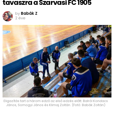
tavaszra a Szarvasi FC 1905
by
Babák Z
2 éve
Eligazítás tart a három edző az első edzés előtt. Balról Kondacs
János, Somogyi János és Klimaj Zoltán. (Fotó: Babák Zoltán)