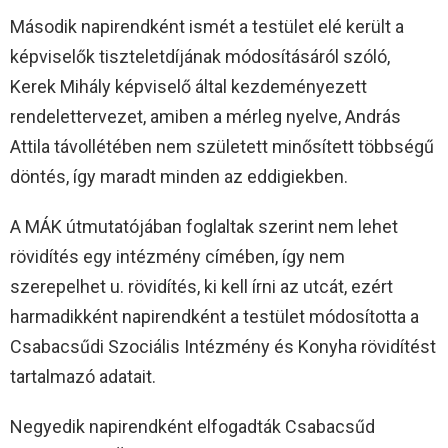
Második napirendként ismét a testület elé került a
képviselők tiszteletdíjának módosításáról szóló,
Kerek Mihály képviselő által kezdeményezett
rendelettervezet, amiben a mérleg nyelve, András
Attila távollétében nem született minősített többségű
döntés, így maradt minden az eddigiekben.
A MÁK útmutatójában foglaltak szerint nem lehet
rövidítés egy intézmény címében, így nem
szerepelhet u. rövidítés, ki kell írni az utcát, ezért
harmadikként napirendként a testület módosította a
Csabacsűdi Szociális Intézmény és Konyha rövidítést
tartalmazó adatait.
Negyedik napirendként elfogadták Csabacsűd