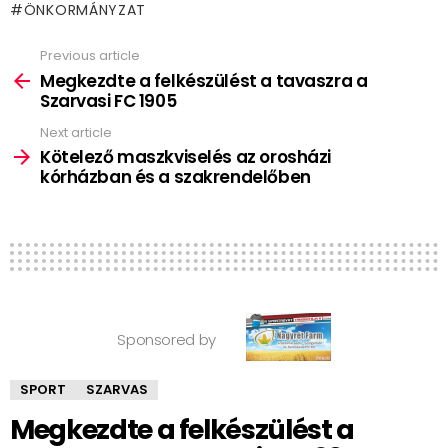
ÖNKORMÁNYZAT
Previous article
See
more
Megkezdte a felkészülést a tavaszra a
Szarvasi FC 1905
Next article
Kötelező maszkviselés az orosházi
kórházban és a szakrendelőben
Sponsored by
SPORT
SZARVAS
Megkezdte a felkészülést a