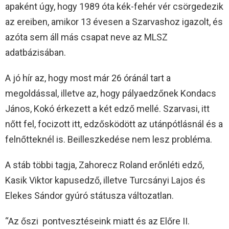
apaként úgy, hogy 1989 óta kék-fehér vér csörgedezik
az ereiben, amikor 13 évesen a Szarvashoz igazolt, és
azóta sem áll más csapat neve az MLSZ
adatbázisában.
A jó hír az, hogy most már 26 óránál tart a
megoldással, illetve az, hogy pályaedzőnek Kondacs
János, Kokó érkezett a két edző mellé. Szarvasi, itt
nőtt fel, focizott itt, edzősködött az utánpótlásnál és a
felnőtteknél is. Beilleszkedése nem lesz probléma.
A stáb többi tagja, Zahorecz Roland erőnléti edző,
Kasik Viktor kapusedző, illetve Turcsányi Lajos és
Elekes Sándor gyúró státusza változatlan.
“Az őszi pontvesztéseink miatt és az Előre II.