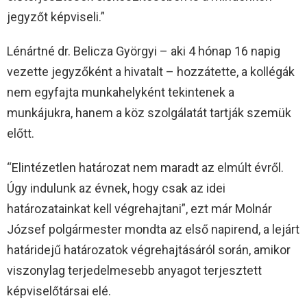
jegyzőt képviseli.”
Lénártné dr. Belicza Györgyi – aki 4 hónap 16 napig
vezette jegyzőként a hivatalt – hozzátette, a kollégák
nem egyfajta munkahelyként tekintenek a
munkájukra, hanem a köz szolgálatát tartják szemük
előtt.
“Elintézetlen határozat nem maradt az elmúlt évről.
Úgy indulunk az évnek, hogy csak az idei
határozatainkat kell végrehajtani”, ezt már Molnár
József polgármester mondta az első napirend, a lejárt
határidejű határozatok végrehajtásáról során, amikor
viszonylag terjedelmesebb anyagot terjesztett
képviselőtársai elé.