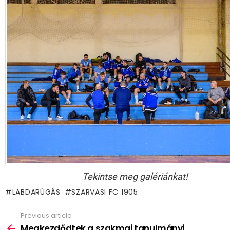
Tekintse meg galériánkat!
LABDARÚGÁS
SZARVASI FC 1905
Previous article
See
more
Megkezdődtek a szakmai tanulmányi