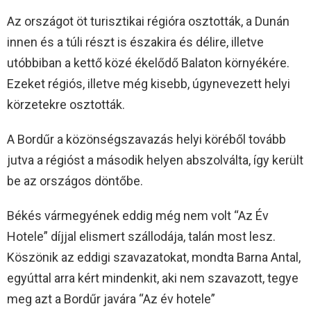
Az országot öt turisztikai régióra osztották, a Dunán
innen és a túli részt is északira és délire, illetve
utóbbiban a kettő közé ékelődő Balaton környékére.
Ezeket régiós, illetve még kisebb, úgynevezett helyi
körzetekre osztották.
A Bordűr a közönségszavazás helyi köréből tovább
jutva a régióst a második helyen abszolválta, így került
be az országos döntőbe.
Békés vármegyének eddig még nem volt “Az Év
Hotele” díjjal elismert szállodája, talán most lesz.
Köszönik az eddigi szavazatokat, mondta Barna Antal,
egyúttal arra kért mindenkit, aki nem szavazott, tegye
meg azt a Bordűr javára “Az év hotele”