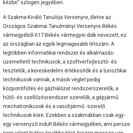
kézbe” szlogen jegyében.
A Szakma Kiváló Tanulója Versenyre, illetve az
Országos Szakmai Tanulmányi Versenyre Békés
vármegyéből 617 Békés vármegyei diák nevezett, ez
az országban az egyik legmagasabb létszám. A
legtöbben informatikai rendszer és alkalmazás-
üzemeltető technikusok, a szoftverfejlesztő- és
tesztelők, a kereskedelmi értékesítők és a turisztikai
technikusok vannak, a másik véglet pedig
központifűtés és gázhálózat rendszerszerelők, a
hűtő- és szellőzésrendszer szerelők, a gépjármű
mechatronikusok és a vasútijármű -szerelő
technikusok köre. Ezekben a szakmákban csak egy-
egy versenyző indult Békés vármegyében, ami persze
nem jelent biztos továbbjutást, hiszen messze van