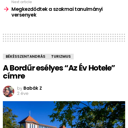
Next article
Megkezdődtek a szakmai tanulmányi
versenyek
BÉKÉSSZENTANDRÁS
TURIZMUS
A Bordűr esélyes “Az Év Hotele”
címre
by
Babák Z
2 éve