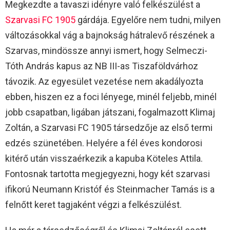
Megkezdte a tavaszi idényre való felkészülést a
Szarvasi FC 1905
gárdája. Egyelőre nem tudni, milyen
változásokkal vág a bajnokság hátralevő részének a
Szarvas, mindössze annyi ismert, hogy Selmeczi-
Tóth András kapus az NB III-as Tiszaföldvárhoz
távozik. Az egyesület vezetése nem akadályozta
ebben, hiszen ez a foci lényege, minél feljebb, minél
jobb csapatban, ligában játszani, fogalmazott Klimaj
Zoltán, a Szarvasi FC 1905 társedzője az első termi
edzés szünetében. Helyére a fél éves kondorosi
kitérő után visszaérkezik a kapuba Köteles Attila.
Fontosnak tartotta megjegyezni, hogy két szarvasi
ifikorú Neumann Kristóf és Steinmacher Tamás is a
felnőtt keret tagjaként végzi a felkészülést.