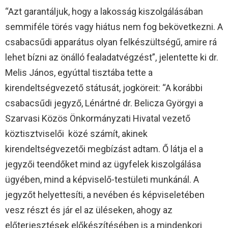
“Azt garantáljuk, hogy a lakosság kiszolgálásában
semmiféle törés vagy hiátus nem fog bekövetkezni. A
csabacsűdi apparátus olyan felkészültségű, amire rá
lehet bízni az önálló fealadatvégzést”, jelentette ki dr.
Melis János, egyúttal tisztába tette a
kirendeltségvezető státusát, jogköreit: “A korábbi
csabacsűdi jegyző, Lénártné dr. Belicza Györgyi a
Szarvasi Közös Önkormányzati Hivatal vezető
köztisztviselői közé számít, akinek
kirendeltségvezetői megbízást adtam. Ő látja el a
jegyzői teendőket mind az ügyfelek kiszolgálása
ügyében, mind a képviselő-testületi munkánál. A
jegyzőt helyettesíti, a nevében és képviseletében
vesz részt és jár el az üléseken, ahogy az
előterjesztések előkészítésében is a mindenkori