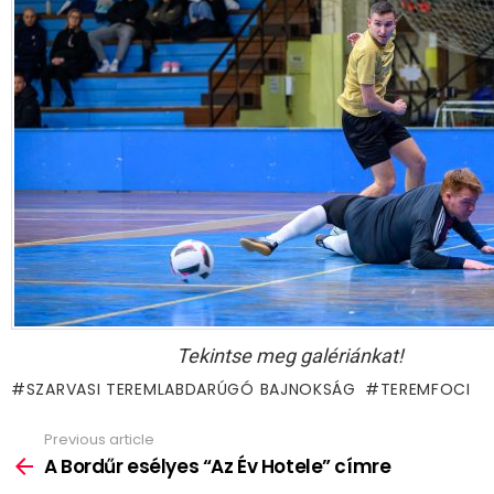
Tekintse meg galériánkat!
SZARVASI TEREMLABDARÚGÓ BAJNOKSÁG
TEREMFOCI
Previous article
See
more
A Bordűr esélyes “Az Év Hotele” címre