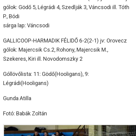
gólok: Gödő 5, Légrádi 4, Szedlják 3, Váncsodi ill. Tóth
P., Bódi
sárga lap: Váncsodi
GALLICOOP-HARMADIK FÉLIDŐ 6-2(2-1) jv: Orovecz
gólok: Majercsik Cs.2, Rohony, Majercsik M.,
Szekeres, Kiri ill. Novodomszky 2
Góllövőlista: 11: Gödő(Hooligans), 9:
Légrádi(Hooligans)
Gunda Atilla
Fotó: Babák Zoltán