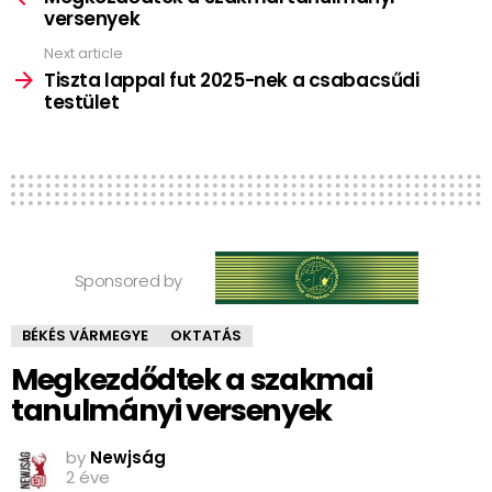
versenyek
Next article
Tiszta lappal fut 2025-nek a csabacsűdi
testület
Sponsored by
BÉKÉS VÁRMEGYE
OKTATÁS
Megkezdődtek a szakmai
tanulmányi versenyek
by
Newjság
2 éve