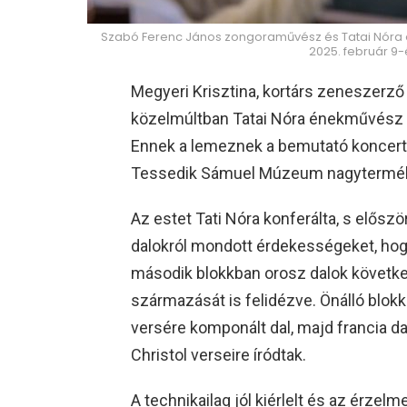
Szabó Ferenc János zongoraművész és Tatai Nór
2025. február 9-
Megyeri Krisztina, kortárs zeneszerző 
közelmúltban Tatai Nóra énekművész
Ennek a lemeznek a bemutató koncertj
Tessedik Sámuel Múzeum nagytermébe
Az estet Tati Nóra konferálta, s elős
dalokról mondott érdekességeket, hog
második blokkban orosz dalok követk
származását is felidézve. Önálló blokk
versére komponált dal, majd francia da
Christol verseire íródtak.
A technikailag jól kiérlelt és az érze