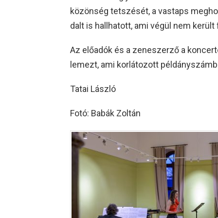
közönség tetszését, a vastaps meghoz
dalt is hallhatott, ami végül nem kerül
Az előadók és a zeneszerző a koncerte
lemezt, ami korlátozott példányszá
Tatai László
Fotó: Babák Zoltán