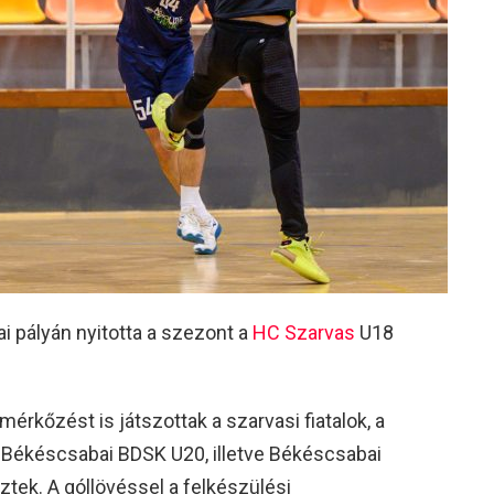
i pályán nyitotta a szezont a
HC Szarvas
U18
érkőzést is játszottak a szarvasi fiatalok, a
a Békéscsabai BDSK U20, illetve Békéscsabai
tek. A góllövéssel a felkészülési