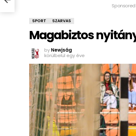
Sponsored
SPORT
SZARVAS
Magabiztos nyitán
by
Newjság
körülbelül egy éve