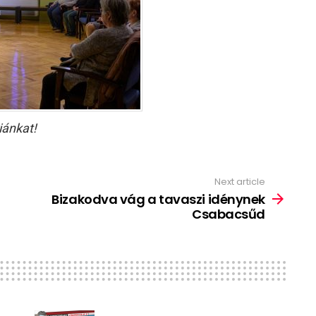
iánkat!
Next article
Bizakodva vág a tavaszi idénynek
Csabacsűd