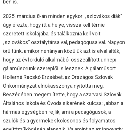
ben is.
2025. március 8-án minden egykori „szlovákos diák”
úgy érezte, hogy itt a helye, vissza kell térnie
szeretett iskolájába, és találkoznia kell volt
„szlovákos” osztálytársaival, pedagógusaival. Nagyon
örültünk, amikor néhányan közülük azt is elvállalták,
hogy az évforduló alkalmából összeállított ünnepi
gálaműsorunk szereplői is lesznek. A gálaműsort
Hollerné Racskó Erzsébet, az Országos Szlovák
Önkormányzat elnökasszonya nyitotta meg.
Beszédében megemlítette, hogy a szarvasi Szlovák
Általános Iskola és Óvoda sikerének kulcsa: „abban a
hármas egységben rejlik, ami a pedagógusok, a
szülők és a gyermekek kölcsönös és folyamatos
együttműködésén alapszik. Valamint az az innovatív