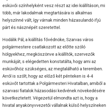
esküvői színhelyként vesz részt az idei kiállításon, mi
több, már lakodalmak megtartására is alkalmas
helyszínné vált, így várnak minden házasulandó ifjú
párt és násznépét szeretettel.
Hodálik Pál, a kiállítás fővédnöke, Szarvas város
polgármestere csatlakozott az előtte szóló
hölgyekhez, megköszönve a kiállítók, szervezők
munkáját, s elégedetten konstatálta, hogy ami az
esküvőhöz szükséges, az megtalálható a teremben.
Arról is szólt, hogy az előző két pénteken is 4-4
esküvőt tartottak a Polgármesteri Hivatalban, amiből a
szarvasi fiatalok házasodási kedvének növekedésére
következtetett. Végezetül elmondta azt is, hogy a
hivatal anyakönyvvezetői vállalnak külső helyszíneken