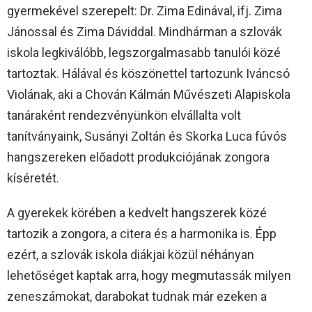
gyermekével szerepelt: Dr. Zima Edinával, ifj. Zima
Jánossal és Zima Dáviddal. Mindhárman a szlovák
iskola legkiválóbb, legszorgalmasabb tanulói közé
tartoztak. Hálával és köszönettel tartozunk Iváncsó
Violának, aki a Chován Kálmán Művészeti Alapiskola
tanáraként rendezvényünkön elvállalta volt
tanítványaink, Susányi Zoltán és Skorka Luca fúvós
hangszereken előadott produkciójának zongora
kíséretét.
A gyerekek körében a kedvelt hangszerek közé
tartozik a zongora, a citera és a harmonika is. Épp
ezért, a szlovák iskola diákjai közül néhányan
lehetőséget kaptak arra, hogy megmutassák milyen
zeneszámokat, darabokat tudnak már ezeken a