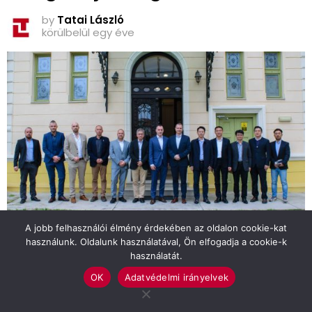
by
Tatai László
körülbelül egy éve
A jobb felhasználói élmény érdekében az oldalon cookie-kat
használunk. Oldalunk használatával, Ön elfogadja a cookie-k
használatát.
A világ legnagyobb klímagyártó vállalatának alelnökét és a
szarvasi Cool4U Kft. képviselőit fogadta Hodálik Pál
OK
Adatvédelmi irányelvek
polgármester 2025. március 14-én. (Tatai László / Szarvasi
Ujság)