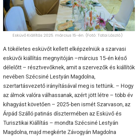
Esküvő Kiállítás 2025. március 15-én. (Fotó: Tatai László)
A tökéletes esküvőt kellett elképzelniük a szarvasi
esküvői kiállítás megnyitóján –március 15-én késő
délelőtt – résztvevőknek, amit a szervezők és kiállítók
nevében Szécsiné Lestyán Magdolna,
szertartásvezető irányításával meg is tettünk. – Hogy
az álmok valóra válhassanak, azért jött létre – több év
kihagyást követően – 2025-ben ismét Szarvason, az
Árpád Szálló patinás dísztermében az Esküvő és
Turisztikai Kiállítás – mondta Szécsiné Lestyán
Magdolna, majd megkérte Závogyán Magdolna