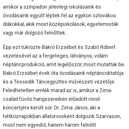
amikor a színpadon jelenlegi iskolásaink és
óvodásaink együtt léptek fel az egykori szlovákos
diákokkal, akik most középiskolások, egyetemisták
vagy már dolgozó felnőttek.
Épp ezt tükrözte Bakró Erzsébet és Szabó Róbert
vezetésével az a fergeteges, látványos, vidám
néptáncprodukció, amit legelőször, most mutattak be.
Bakró Erzsébet évek óta óvodásaink néptáncoktatója
és a Tessedik Táncegyüttes művészeti vezetője.
Feledhetetlen emlék marad az is, amikor a Zima-
család fúvós hangszereiken előadott rövid
koncertjére került sor. Dr. Zima János, aki a
hétköznapokban állatorvosként dolgozik Szarvason,
most nem egyedül, hanem három felnőtt