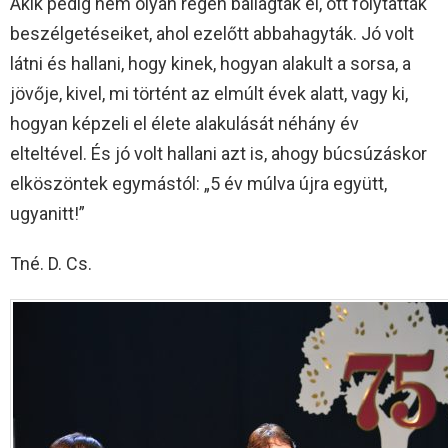
Akik pedig nem olyan régen ballagtak el, ott folytatták
beszélgetéseiket, ahol ezelőtt abbahagyták. Jó volt
látni és hallani, hogy kinek, hogyan alakult a sorsa, a
jövője, kivel, mi történt az elmúlt évek alatt, vagy ki,
hogyan képzeli el élete alakulását néhány év
elteltével. És jó volt hallani azt is, ahogy búcsúzáskor
elköszöntek egymástól: „5 év múlva újra együtt,
ugyanitt!”
Tné. D. Cs.