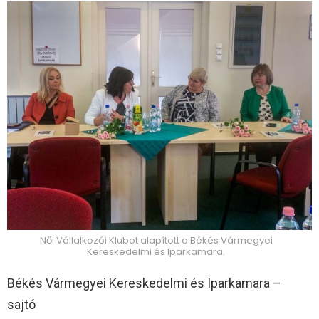
Női Vállalkozói Klubot alapított a Békés Vármegyei
Kereskedelmi és Iparkamara.
Békés Vármegyei Kereskedelmi és Iparkamara –
sajtó