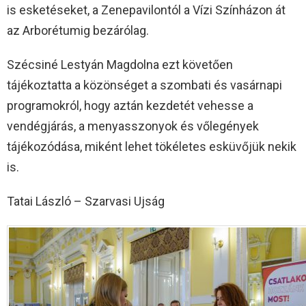
is esketéseket, a Zenepavilontól a Vízi Színházon át
az Arborétumig bezárólag.
Szécsiné Lestyán Magdolna ezt követően
tájékoztatta a közönséget a szombati és vasárnapi
programokról, hogy aztán kezdetét vehesse a
vendégjárás, a menyasszonyok és vőlegények
tájékozódása, miként lehet tökéletes esküvőjük nekik
is.
Tatai László – Szarvasi Ujság