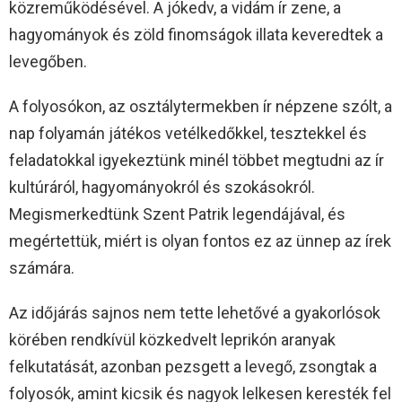
közreműködésével. A jókedv, a vidám ír zene, a
hagyományok és zöld finomságok illata keveredtek a
levegőben.
A folyosókon, az osztálytermekben ír népzene szólt, a
nap folyamán játékos vetélkedőkkel, tesztekkel és
feladatokkal igyekeztünk minél többet megtudni az ír
kultúráról, hagyományokról és szokásokról.
Megismerkedtünk Szent Patrik legendájával, és
megértettük, miért is olyan fontos ez az ünnep az írek
számára.
Az időjárás sajnos nem tette lehetővé a gyakorlósok
körében rendkívül közkedvelt leprikón aranyak
felkutatását, azonban pezsgett a levegő, zsongtak a
folyosók, amint kicsik és nagyok lelkesen keresték fel