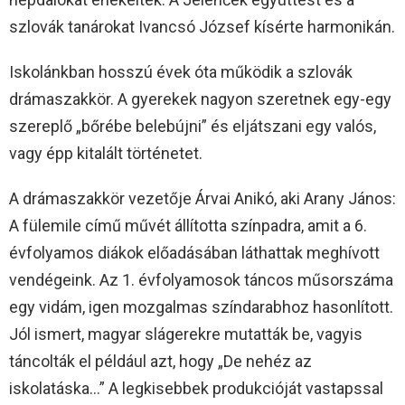
szlovák tanárokat Ivancsó József kísérte harmonikán.
Iskolánkban hosszú évek óta működik a szlovák
drámaszakkör. A gyerekek nagyon szeretnek egy-egy
szereplő „bőrébe belebújni” és eljátszani egy valós,
vagy épp kitalált történetet.
A drámaszakkör vezetője Árvai Anikó, aki Arany János:
A fülemile című művét állította színpadra, amit a 6.
évfolyamos diákok előadásában láthattak meghívott
vendégeink. Az 1. évfolyamosok táncos műsorszáma
egy vidám, igen mozgalmas színdarabhoz hasonlított.
Jól ismert, magyar slágerekre mutatták be, vagyis
táncolták el például azt, hogy „De nehéz az
iskolatáska…” A legkisebbek produkcióját vastapssal