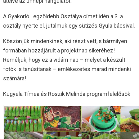
átélve az ünnepi hangulatot.
A Gyakorló Legzöldebb Osztálya címet idén a 3. a
osztály nyerte el, jutalmuk egy sütizés Gyula bácsival.
Köszönjük mindenkinek, aki részt vett, s bármilyen
formában hozzájárult a projektnap sikeréhez!
Reméljük, hogy ez a vidám nap – melyet a készült
fotók is tanúsítanak – emlékezetes marad mindenki
számára!
Kugyela Tímea és Roszik Melinda programfelelősök