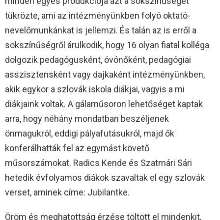
minden egyes produkciója azt a sokszínűséget
tükrözte, ami az intézményünkben folyó oktató-
nevelőmunkánkat is jellemzi. És talán az is erről a
sokszínűségről árulkodik, hogy 16 olyan fiatal kolléga
dolgozik pedagógusként, óvónőként, pedagógiai
asszisztensként vagy dajkaként intézményünkben,
akik egykor a szlovák iskola diákjai, vagyis a mi
diákjaink voltak. A gálaműsoron lehetőséget kaptak
arra, hogy néhány mondatban beszéljenek
önmagukról, eddigi pályafutásukról, majd ők
konferálhatták fel az egymást követő
műsorszámokat. Radics Kende és Szatmári Sári
hetedik évfolyamos diákok szavaltak el egy szlovák
verset, aminek címe: Jubilantke.
Öröm és meghatottság érzése töltött el mindenkit,