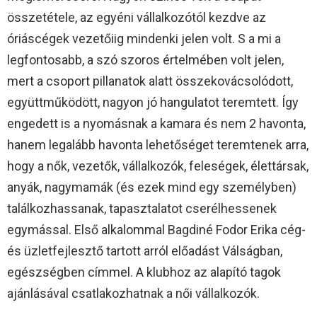
összetétele, az egyéni vállalkozótól kezdve az
óriáscégek vezetőiig mindenki jelen volt. S a mi a
legfontosabb, a szó szoros értelmében volt jelen,
mert a csoport pillanatok alatt összekovácsolódott,
együttműködött, nagyon jó hangulatot teremtett. Így
engedett is a nyomásnak a kamara és nem 2 havonta,
hanem legalább havonta lehetőséget teremtenek arra,
hogy a nők, vezetők, vállalkozók, feleségek, élettársak,
anyák, nagymamák (és ezek mind egy személyben)
találkozhassanak, tapasztalatot cserélhessenek
egymással. Első alkalommal Bagdiné Fodor Erika cég-
és üzletfejlesztő tartott arról előadást Válságban,
egészségben címmel. A klubhoz az alapító tagok
ajánlásával csatlakozhatnak a női vállalkozók.