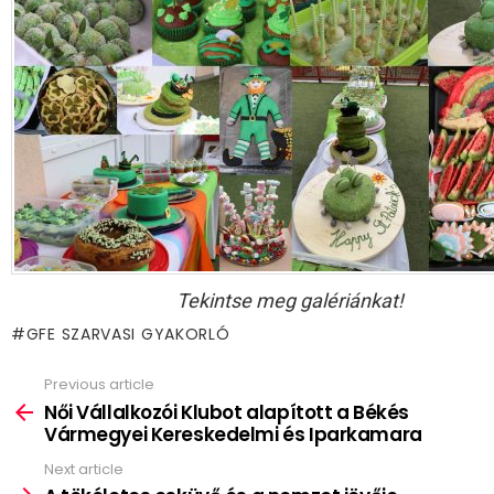
Tekintse meg galériánkat!
GFE SZARVASI GYAKORLÓ
Previous article
See
more
Női Vállalkozói Klubot alapított a Békés
Vármegyei Kereskedelmi és Iparkamara
Next article