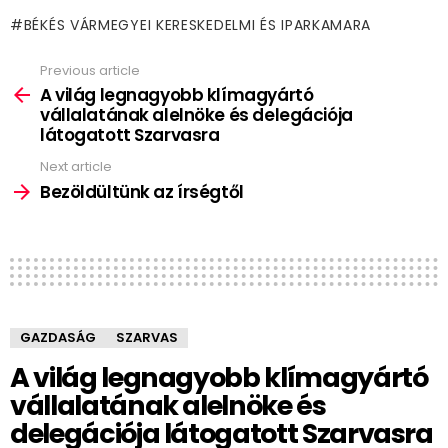
BÉKÉS VÁRMEGYEI KERESKEDELMI ÉS IPARKAMARA
Previous article
See
more
A világ legnagyobb klímagyártó
vállalatának alelnöke és delegációja
látogatott Szarvasra
Next article
Bezöldültünk az írségtől
GAZDASÁG
SZARVAS
A világ legnagyobb klímagyártó
vállalatának alelnöke és
delegációja látogatott Szarvasra