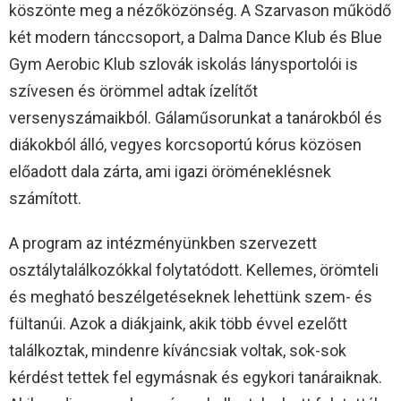
köszönte meg a nézőközönség. A Szarvason működő
két modern tánccsoport, a Dalma Dance Klub és Blue
Gym Aerobic Klub szlovák iskolás lánysportolói is
szívesen és örömmel adtak ízelítőt
versenyszámaikból. Gálaműsorunkat a tanárokból és
diákokból álló, vegyes korcsoportú kórus közösen
előadott dala zárta, ami igazi öröméneklésnek
számított.
A program az intézményünkben szervezett
osztálytalálkozókkal folytatódott. Kellemes, örömteli
és megható beszélgetéseknek lehettünk szem- és
fültanúi. Azok a diákjaink, akik több évvel ezelőtt
találkoztak, mindenre kíváncsiak voltak, sok-sok
kérdést tettek fel egymásnak és egykori tanáraiknak.