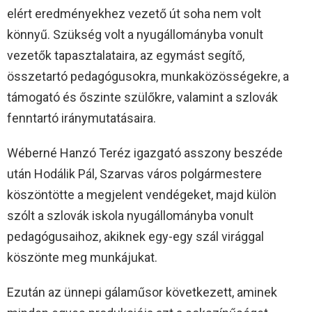
elért eredményekhez vezető út soha nem volt
könnyű. Szükség volt a nyugállományba vonult
vezetők tapasztalataira, az egymást segítő,
összetartó pedagógusokra, munkaközösségekre, a
támogató és őszinte szülőkre, valamint a szlovák
fenntartó iránymutatásaira.
Wéberné Hanzó Teréz igazgató asszony beszéde
után Hodálik Pál, Szarvas város polgármestere
köszöntötte a megjelent vendégeket, majd külön
szólt a szlovák iskola nyugállományba vonult
pedagógusaihoz, akiknek egy-egy szál virággal
köszönte meg munkájukat.
Ezután az ünnepi gálaműsor következett, aminek