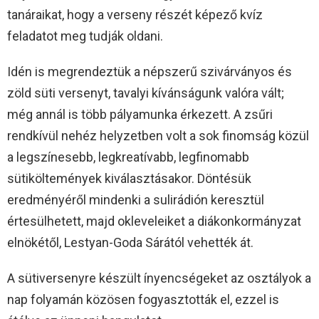
tanáraikat, hogy a verseny részét képező kvíz
feladatot meg tudják oldani.
Idén is megrendeztük a népszerű szivárványos és
zöld süti versenyt, tavalyi kívánságunk valóra vált;
még annál is több pályamunka érkezett. A zsűri
rendkívül nehéz helyzetben volt a sok finomság közül
a legszínesebb, legkreatívabb, legfinomabb
sütiköltemények kiválasztásakor. Döntésük
eredményéről mindenki a sulirádión keresztül
értesülhetett, majd okleveleiket a diákonkormányzat
elnökétől, Lestyan-Goda Sárától vehették át.
A sütiversenyre készült ínyencségeket az osztályok a
nap folyamán közösen fogyasztották el, ezzel is