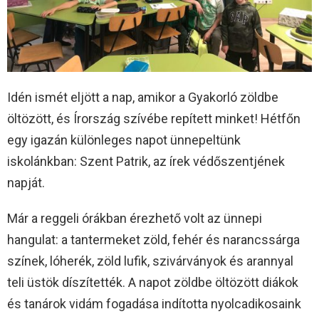
Idén ismét eljött a nap, amikor a Gyakorló zöldbe
öltözött, és Írország szívébe repített minket! Hétfőn
egy igazán különleges napot ünnepeltünk
iskolánkban: Szent Patrik, az írek védőszentjének
napját.
Már a reggeli órákban érezhető volt az ünnepi
hangulat: a tantermeket zöld, fehér és narancssárga
színek, lóherék, zöld lufik, szivárványok és arannyal
teli üstök díszítették. A napot zöldbe öltözött diákok
és tanárok vidám fogadása indította nyolcadikosaink