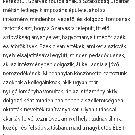
keresztül. Szarvas főutcájának, a Szabadság utcának
méltán lett egyik impozáns épülete, ahol az
intézmény mindenkori vezetői és dolgozói fontosnak
tartották azt, hogy a Szarvasra települt, itt élő
szlovákság anyanyelvét, hagyományait megőrizzék
és átörökítsék. Ezek olyan értékek, amiket a szlovák
nyelv elsajátításával együtt, minden pedagógusnak,
aki az intézményben dolgozik, át kell adnia a jövő
nemzedékének. Mindannyian köszönettel tartozunk
azoknak a kollégáinknak, akik ugyan már
nyugállományba vonultak, de az intézmény aktív
dolgozóiként minden nap ebben a szellemiségben
oktatták-nevelték tanítványaikat. Olyan tudással
akarták felvértezni őket, amivel helyt tudnak állni a
közép- és felsőoktatásban, majd a nagybetűs ÉLET-