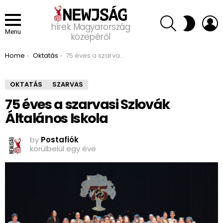
SEARCH
L
SWITCH
hírek Magyarország
SKIN
Menu
közepéről
You are here:
Home
Oktatás
75 éves a szarvasi Szlovák Általános Iskola
OKTATÁS
SZARVAS
75 éves a szarvasi Szlovák
Általános Iskola
by
Postafiók
körülbelül egy éve