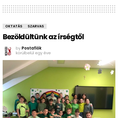
OKTATÁS
SZARVAS
Bezöldültünk az írségtől
by
Postafiók
körülbelül egy éve