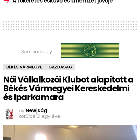
A tökéletes esküvő és a nemzet jövője
Sponsored by
BÉKÉS VÁRMEGYE
GAZDASÁG
Női Vállalkozói Klubot alapított a
Békés Vármegyei Kereskedelmi
és Iparkamara
by
Newjság
körülbelül egy éve