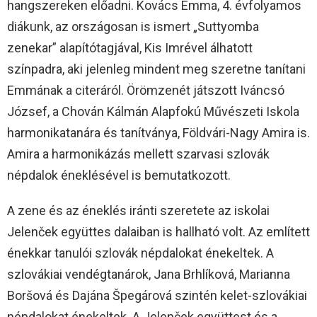
hangszereken előadni. Kovács Emma, 4. évfolyamos
diákunk, az országosan is ismert „Suttyomba
zenekar” alapítótagjával, Kis Imrével álhatott
színpadra, aki jelenleg mindent meg szeretne tanítani
Emmának a citeráról. Örömzenét játszott Iváncsó
József, a Chován Kálmán Alapfokú Művészeti Iskola
harmonikatanára és tanítványa, Földvári-Nagy Amira is.
Amira a harmonikázás mellett szarvasi szlovák
népdalok éneklésével is bemutatkozott.
A zene és az éneklés iránti szeretete az iskolai
Jelenček együttes dalaiban is hallható volt. Az említett
énekkar tanulói szlovák népdalokat énekeltek. A
szlovákiai vendégtanárok, Jana Brhlíková, Marianna
Boršová és Dajána Špegárová szintén kelet-szlovákiai
népdalokat énekeltek. A Jelenček együttest és a