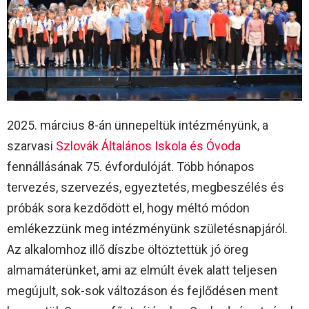
2025. március 8-án ünnepeltük intézményünk, a
szarvasi
Szlovák Általános Iskola és Óvoda
fennállásának 75. évfordulóját. Több hónapos
tervezés, szervezés, egyeztetés, megbeszélés és
próbák sora kezdődött el, hogy méltó módon
emlékezzünk meg intézményünk születésnapjáról.
Az alkalomhoz illő díszbe öltöztettük jó öreg
almamáterünket, ami az elmúlt évek alatt teljesen
megújult, sok-sok változáson és fejlődésen ment