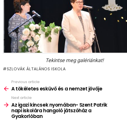
Tekintse meg galériánkat!
SZLOVÁK ÁLTALÁNOS ISKOLA
Previous article
See
more
A tökéletes esküvő és a nemzet jövője
Next article
Az igazi kincsek nyomában- Szent Patrik
napi iskolára hangoló játszóház a
Gyakorlóban