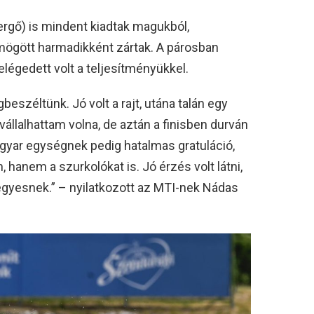
ergő) is mindent kiadtak magukból,
ögött harmadikként zártak. A párosban
légedett volt a teljesítményükkel.
beszéltünk. Jó volt a rajt, utána talán egy
llalhattam volna, de aztán a finisben durván
gyar egységnek pedig hatalmas gratuláció,
anem a szurkolókat is. Jó érzés volt látni,
négyesnek.” – nyilatkozott az MTI-nek Nádas