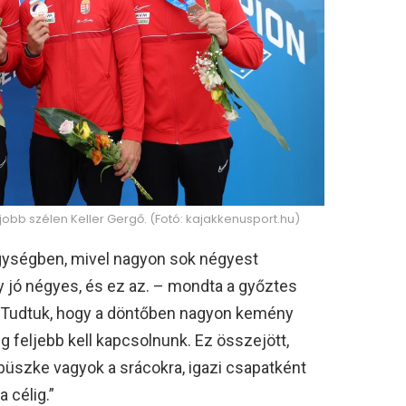
bb szélen Keller Gergő. (Fotó: kajakkenusport.hu)
gységben, mivel nagyon sok négyest
y jó négyes, és ez az. – mondta a győztes
 Tudtuk, hogy a döntőben nagyon kemény
 feljebb kell kapcsolnunk. Ez összejött,
büszke vagyok a srácokra, igazi csapatként
 célig.”