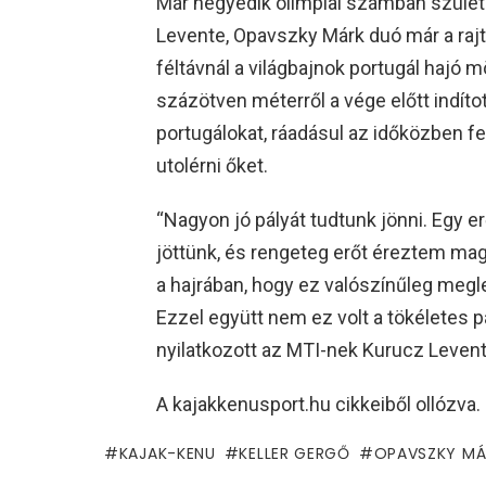
Már negyedik olimpiai számban szüle
Levente, Opavszky Márk duó már a rajtot
féltávnál a világbajnok portugál hajó 
százötven méterről a vége előtt indíto
portugálokat, ráadásul az időközben f
utolérni őket.
“Nagyon jó pályát tudtunk jönni. Egy e
jöttünk, és rengeteg erőt éreztem ma
a hajrában, hogy ez valószínűleg megle
Ezzel együtt nem ez volt a tökéletes p
nyilatkozott az MTI-nek Kurucz Levent
A kajakkenusport.hu cikkeiből ollózva.
KAJAK-KENU
KELLER GERGŐ
OPAVSZKY MÁ