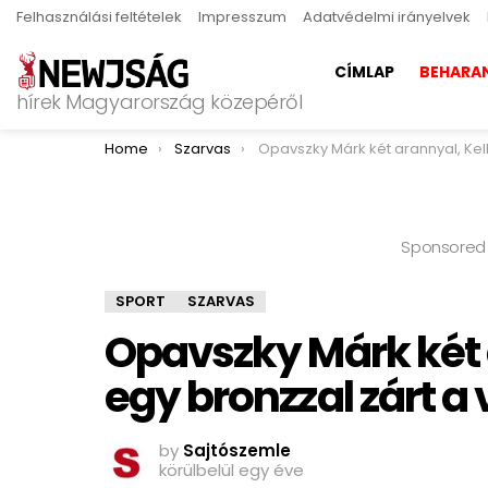
Felhasználási feltételek
Impresszum
Adatvédelmi irányelvek
CÍMLAP
BEHARA
hírek Magyarország közepéről
You are here:
Home
Szarvas
Opavszky Márk két arannyal, Keller Gergő egy bronzzal zárt a vilá
Sponsored
SPORT
SZARVAS
Opavszky Márk két 
egy bronzzal zárt a
by
Sajtószemle
körülbelül egy éve