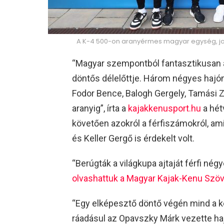
A K-4 500-on aranyérmes magyar egység, job
“Magyar szempontból fantasztikusan a
döntős délelőttje. Három négyes hajón
Fodor Bence, Balogh Gergely, Tamási 
aranyig”, írta a
kajakkenusport.hu
a hét
követően azokról a férfiszámokról, a
és Keller Gergő is érdekelt volt.
“Berúgták a világkupa ajtaját férfi nég
olvashattuk a Magyar Kajak-Kenu Szöv
“Egy elképesztő döntő végén mind a ké
ráadásul az Opavszky Márk vezette h