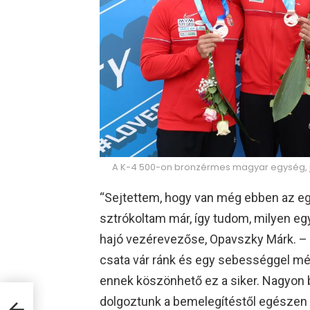
A K-4 500-on bronzérmes magyar egység, jo
“Sejtettem, hogy van még ebben az e
sztrókoltam már, így tudom, milyen eg
hajó vezérevezőse, Opavszky Márk. –
csata vár ránk és egy sebességgel még
ennek köszönhető ez a siker. Nagyon 
dolgoztunk a bemelegítéstől egészen a