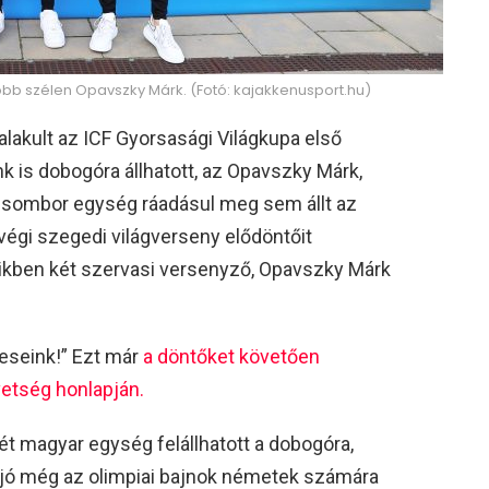
b szélen Opavszky Márk. (Fotó: kajakkenusport.hu)
lakult az ICF Gyorsasági Világkupa első
k is dobogóra állhatott, az Opavszky Márk,
Zsombor egység ráadásul meg sem állt az
végi szegedi világverseny elődöntőit
mikben két szervasi versenyző, Opavszky Márk
yeseink!” Ezt már
a döntőket követően
etség honlapján.
t magyar egység felállhatott a dobogóra,
ajó még az olimpiai bajnok németek számára