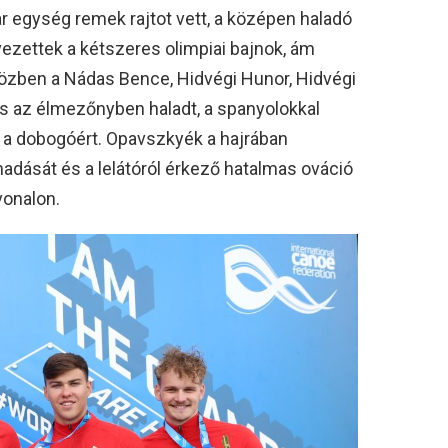
ar egység remek rajtot vett, a középen haladó
vezettek a kétszeres olimpiai bajnok, ám
Eközben a Nádas Bence, Hidvégi Hunor, Hidvégi
 is az élmezőnyben haladt, a spanyolokkal
 a dobogóért. Opavszkyék a hajrában
dását és a lelátóról érkező hatalmas ováció
vonalon.