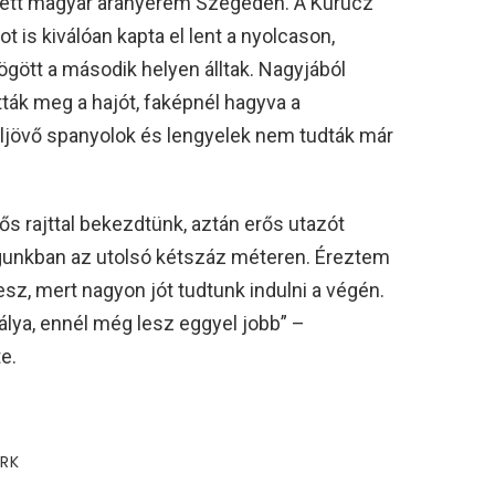
tett magyar aranyérem Szegeden. A Kurucz
 is kiválóan kapta el lent a nyolcason,
mögött a második helyen álltak. Nagyjából
tták meg a hajót, faképnél hagyva a
eljövő spanyolok és lengyelek nem tudták már
rős rajttal bekezdtünk, aztán erős utazót
gunkban az utolsó kétszáz méteren. Éreztem
sz, mert nagyon jót tudtunk indulni a végén.
álya, ennél még lesz eggyel jobb” –
e.
RK