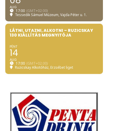
08
AUG
17:00
(GMT+02:00)
Tessedik Sámuel Múzeum
, Vajda Péter u. 1.
LÁTNI, UTAZNI, ALKOTNI – RUZICSKAY
130 KIÁLLÍTÁS MEGNYITÓJA
PÉNT
14
AUG
17:00
(GMT+02:00)
Ruzicskay Alkotóház
, Erzsébet liget