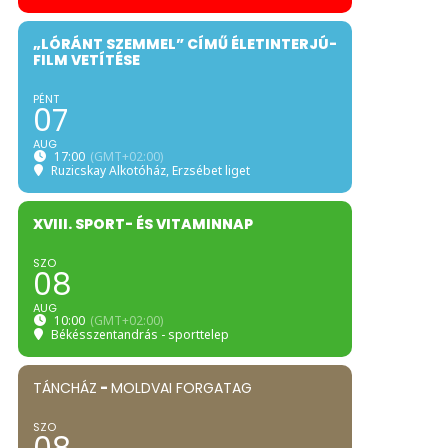
„LÓRÁNT SZEMMEL” CÍMŰ ÉLETINTERJÚ-
FILM VETÍTÉSE
PÉNT
07
AUG
17:00
(GMT+02:00)
Ruzicskay Alkotóház
, Erzsébet liget
XVIII. SPORT- ÉS VITAMINNAP
SZO
08
AUG
10:00
(GMT+02:00)
Békésszentandrás - sporttelep
TÁNCHÁZ
-
MOLDVAI FORGATAG
SZO