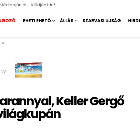
Médiaajánlat
Küldjön hírt!
NGOZÓ
EHETI EHETŐ
ÁLLÁS
SZARVASI UJSÁG
HIRD
gkupán
 by
arannyal, Keller Gergő
 világkupán