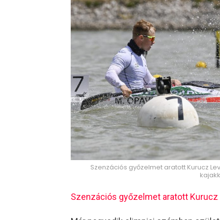
Szenzációs győzelmet aratott Kurucz Le
kajak
Szenzációs győzelmet aratott Kurucz