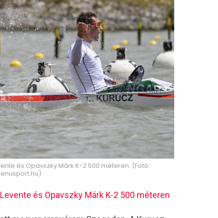
vente és Opavszky Márk K-2 500 méteren. (Fotó:
kenusport.hu)
 Levente és Opavszky Márk K-2 500 méteren