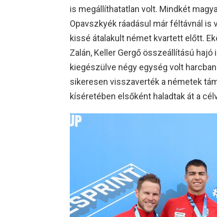
is megállíthatatlan volt. Mindkét magy
Opavszkyék ráadásul már féltávnál is 
kissé átalakult német kvartett előtt. 
Zalán, Keller Gergő összeállítású hajó
kiegészülve négy egység volt harcban
sikeresen visszaverték a németek táma
kíséretében elsőként haladtak át a cél