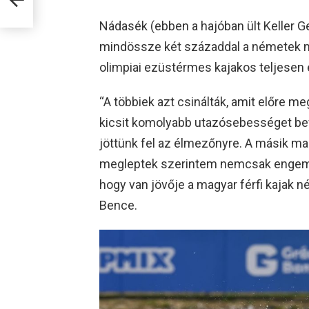
Nádasék (ebben a hajóban ült Keller G
mindössze két századdal a németek m
olimpiai ezüstérmes kajakos teljesen e
“A többiek azt csinálták, amit előre meg
kicsit komolyabb utazósebességet bevá
jöttünk fel az élmezőnyre. A másik ma
megleptek szerintem nemcsak engem, h
hogy van jövője a magyar férfi kajak 
Bence.