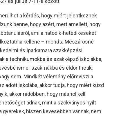
27 és július 7-11-e között.
merülhet a kérdés, hogy miért jelentkeznek
ízunk benne, hogy azért, mert amellett, hogy
ábbtanulásról, ami a hatodik-hetedikeseket
lalkoztatnia kellene – mondta Mészárosné
kedelmi és Iparkamara szakképzési
nak a technikumokba és szakképző iskolákba,
kevésbé ismer szakmákba és eldönthetik,
 vagy sem. Mindkét vélemény előreviszi a
az adott iskolába, akkor tudja, hogy miért küzd
yik, akkor rádöbben, hogy máshol kell
lehetőséget adnak, mint a szokványos nyílt
i a gyerekek, hiszen kevesebben vannak, nem