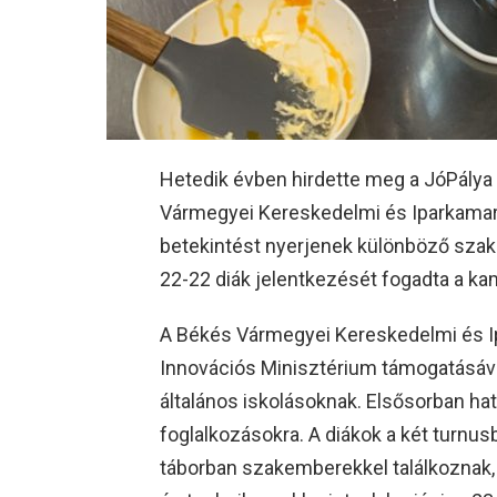
Hetedik évben hirdette meg a JóPálya 
Vármegyei Kereskedelmi és Iparkamara.
betekintést nyerjenek különböző szakm
22-22 diák jelentkezését fogadta a kama
A Békés Vármegyei Kereskedelmi és Ipa
Innovációs Minisztérium támogatásával
általános iskolásoknak. Elsősorban hat
foglalkozásokra. A diákok a két turnus
táborban szakemberekkel találkoznak,