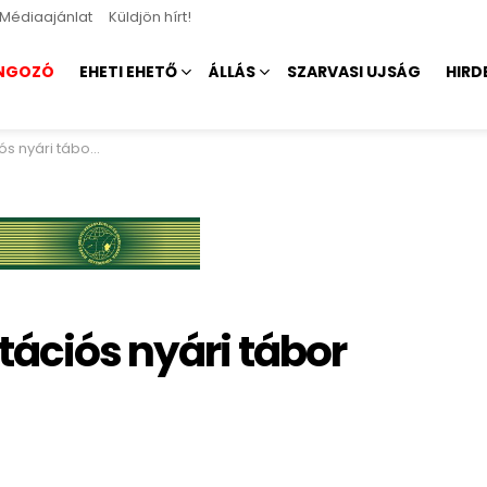
Médiaajánlat
Küldjön hírt!
NGOZÓ
EHETI EHETŐ
ÁLLÁS
SZARVASI UJSÁG
HIRD
i tábor hetedszer
tációs nyári tábor