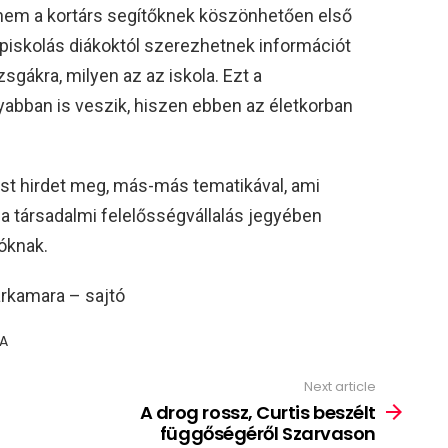
anem a kortárs segítőknek köszönhetően első
épiskolás diákoktól szerezhetnek információt
izsgákra, milyen az az iskola. Ezt a
yabban is veszik, hiszen ebben az életkorban
st hirdet meg, más-más tematikával, ami
a társadalmi felelősségvállalás jegyében
óknak.
rkamara – sajtó
RA
Next article
A drog rossz, Curtis beszélt
függőségéről Szarvason