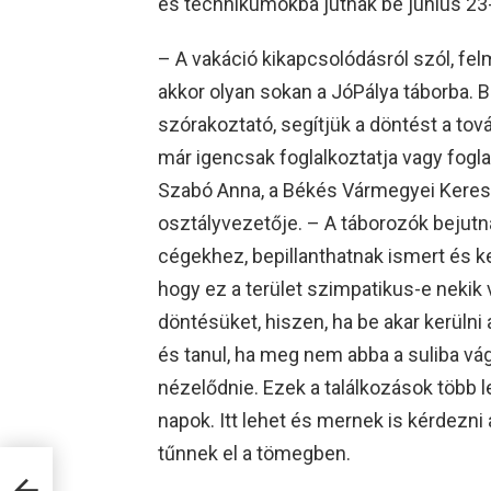
és technikumokba jutnak be június 23-
– A vakáció kikapcsolódásról szól, fel
akkor olyan sokan a JóPálya táborba. B
szórakoztató, segítjük a döntést a tov
már igencsak foglalkoztatja vagy fog
Szabó Anna, a Békés Vármegyei Keres
osztályvezetője. – A táborozók bejut
cégekhez, bepillanthatnak ismert és 
hogy ez a terület szimpatikus-e nekik
döntésüket, hiszen, ha be akar kerülni 
és tanul, ha meg nem abba a suliba vág
nézelődnie. Ezek a találkozások több 
napok. Itt lehet és mernek is kérdezn
tűnnek el a tömegben.