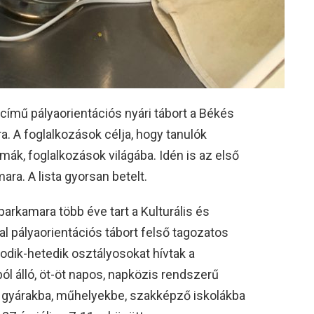
című pályaorientációs nyári tábort a Békés
 A foglalkozások célja, hogy tanulók
ák, foglalkozások világába. Idén is az első
ra. A lista gyorsan betelt.
rkamara több éve tart a Kulturális és
 pályaorientációs tábort felső tagozatos
odik-hetedik osztályosokat hívtak a
ból álló, öt-öt napos, napközis rendszerű
 gyárakba, műhelyekbe, szakképző iskolákba