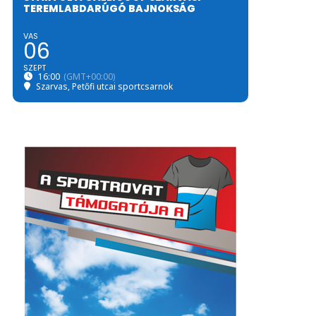
TEREMLABDARÚGÓ BAJNOKSÁG
VAS
06
SZEPT
16:00
(GMT+00:00)
Szarvas, Petőfi utcai sportcsarnok