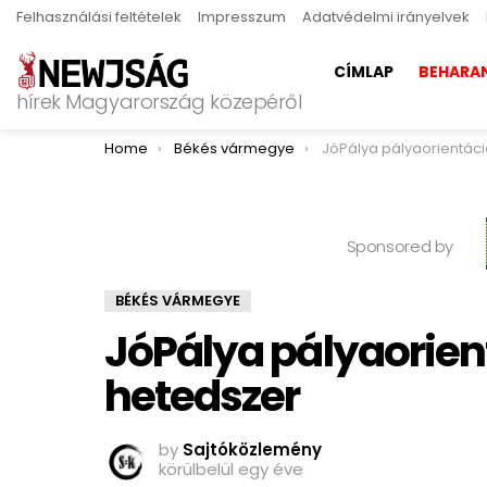
Felhasználási feltételek
Impresszum
Adatvédelmi irányelvek
CÍMLAP
BEHARA
hírek Magyarország közepéről
You are here:
Home
Békés vármegye
JóPálya pályaorientációs nyár
Sponsored by
BÉKÉS VÁRMEGYE
JóPálya pályaorien
hetedszer
by
Sajtóközlemény
körülbelül egy éve