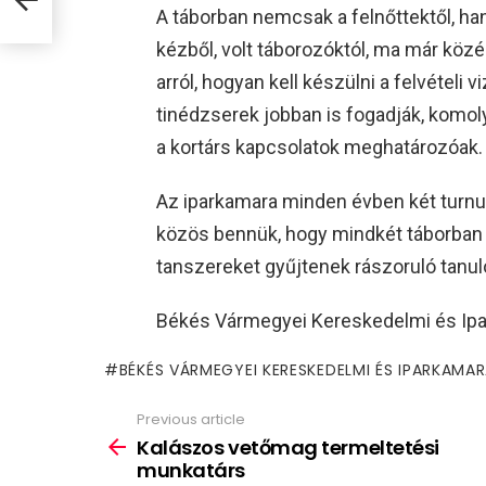
A táborban nemcsak a felnőttektől, h
kézből, volt táborozóktól, ma már köz
arról, hogyan kell készülni a felvételi v
tinédzserek jobban is fogadják, komol
a kortárs kapcsolatok meghatározóak.
Az iparkamara minden évben két turnu
közös bennük, hogy mindkét táborban 
tanszereket gyűjtenek rászoruló tanul
Békés Vármegyei Kereskedelmi és Ipa
BÉKÉS VÁRMEGYEI KERESKEDELMI ÉS IPARKAMA
Previous article
See
more
Kalászos vetőmag termeltetési
munkatárs