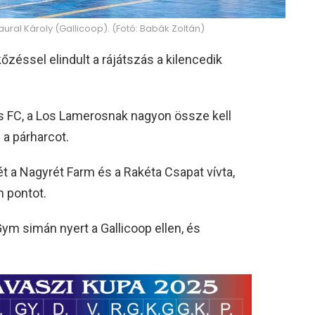
ural Károly (Gallicoop). (Fotó: Babák Zoltán)
őzéssel elindult a rájátszás a kilencedik
s FC, a Los Lamerosnak nagyon össze kell
 a párharcot.
 a Nagyrét Farm és a Rakéta Csapat vívta,
 pontot.
ym simán nyert a Gallicoop ellen, és