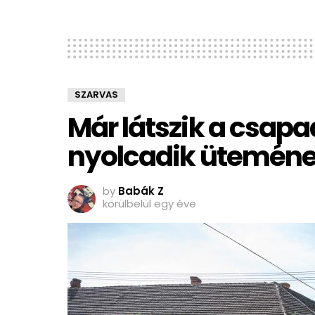
SZARVAS
Már látszik a csapa
nyolcadik üteméne
by
Babák Z
körülbelül egy éve