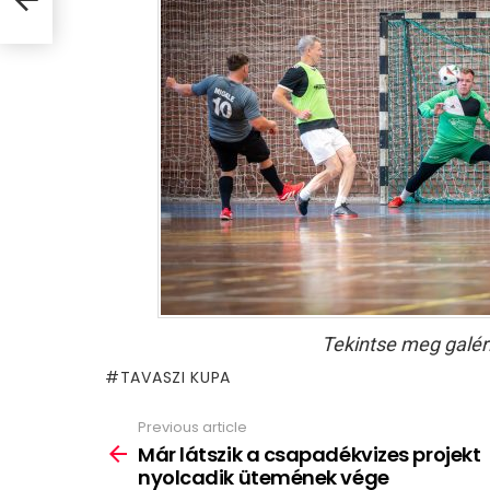
Tekintse meg galér
TAVASZI KUPA
Previous article
See
more
Már látszik a csapadékvizes projekt
nyolcadik ütemének vége