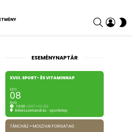
SEARCH
LOGIN
S
ETMÉNY
SK
ESEMÉNYNAPTÁR
XVIII. SPORT- ÉS VITAMINNAP
SZO
08
AUG
10:00
(GMT+02:00)
Békésszentandrás - sporttelep
TÁNCHÁZ
-
MOLDVAI FORGATAG