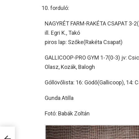
forduló:
NAGYRÉT FARM-RAKÉTA CSAPAT 3-2(2-1
ill. Egri K., Takó
piros lap: Szőke(Rakéta Csapat)
GALLICOOP-PRO GYM 1-7(0-3) jv: Csicsel
Olasz, Kozák, Balogh
Góllövőlista: 16: Gödő(Gallicoop), 14: 
Gunda Atilla
Fotó: Babák Zoltán
kt