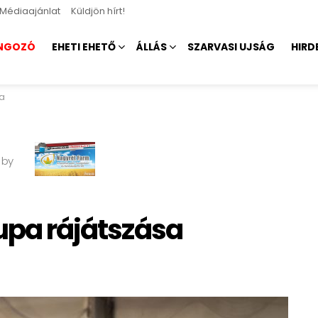
Médiaajánlat
Küldjön hírt!
NGOZÓ
EHETI EHETŐ
ÁLLÁS
SZARVASI UJSÁG
HIRD
sa
 by
Kupa rájátszása