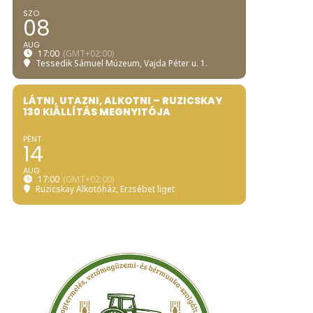
SZO
08
AUG
17:00
(GMT+02:00)
Tessedik Sámuel Múzeum
, Vajda Péter u. 1.
LÁTNI, UTAZNI, ALKOTNI – RUZICSKAY
130 KIÁLLÍTÁS MEGNYITÓJA
PÉNT
14
AUG
17:00
(GMT+02:00)
Ruzicskay Alkotóház
, Erzsébet liget