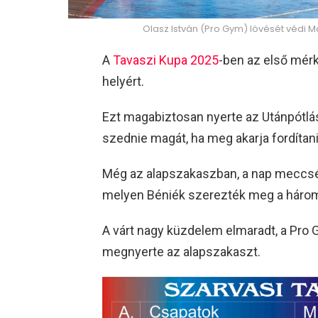
Olasz István (Pro Gym) lövését védi Ma
A
Tavaszi Kupa 2025
-ben az első mérk
helyért.
Ezt magabiztosan nyerte az Utánpótlá
szednie magát, ha meg akarja fordítani
Még az alapszakaszban, a nap meccsét
melyen Béniék szerezték meg a három
A várt nagy küzdelem elmaradt, a Pro G
megnyerte az alapszakaszt.