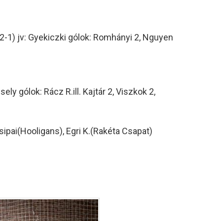
) jv: Gyekiczki gólok: Romhányi 2, Nguyen
y gólok: Rácz R.ill. Kajtár 2, Viszkok 2,
Csipai(Hooligans), Egri K.(Rakéta Csapat)