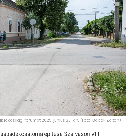
ak lakossági fórumot 2025. június 23-án. (Fotó: Babák Zoltán)
sapadékcsatorna építése Szarvason VIII.