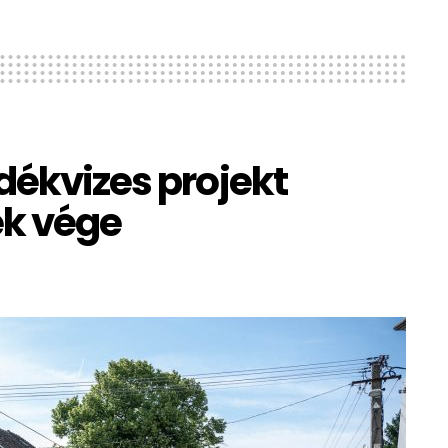
dékvizes projekt
k vége