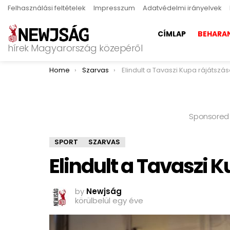
Felhasználási feltételek
Impresszum
Adatvédelmi irányelvek
CÍMLAP
BEHARA
hírek Magyarország közepéről
You are here:
Home
Szarvas
Elindult a Tavaszi Kupa rájátszá
Sponsored
SPORT
SZARVAS
Elindult a Tavaszi 
by
Newjság
körülbelül egy éve