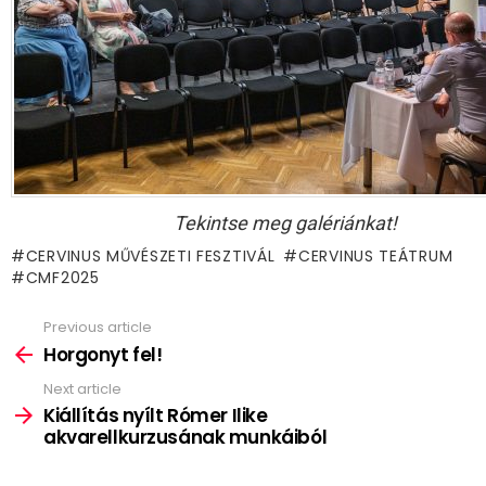
Tekintse meg galériánkat!
CERVINUS MŰVÉSZETI FESZTIVÁL
CERVINUS TEÁTRUM
CMF2025
Previous article
See
more
Horgonyt fel!
Next article
Kiállítás nyílt Rómer Ilike
akvarellkurzusának munkáiból