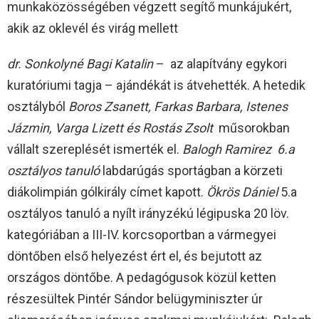
munkaközösségében végzett segítő munkájukért,
akik az oklevél és virág mellett
dr.
Sonkolyné Bagi Katalin
– az alapítvány egykori
kuratóriumi tagja – ajándékát is átvehették. A hetedik
osztályból
Boros Zsanett, Farkas Barbara, Istenes
Jázmin, Varga Lizett és Rostás Zsolt
műsorokban
vállalt szereplését ismerték el.
Balogh Ramirez 6.a
osztályos tanuló
labdarúgás sportágban a körzeti
diákolimpián gólkirály címet kapott.
Ökrös Dániel
5.a
osztályos tanuló a nyílt irányzékú légipuska 20 löv.
kategóriában a III-IV. korcsoportban a vármegyei
döntőben első helyezést ért el, és bejutott az
országos döntőbe. A pedagógusok közül ketten
részesültek Pintér Sándor belügyminiszter úr