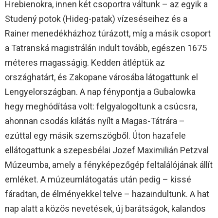
Hrebienokra, innen két csoportra váltunk – az egyik a
Studený potok (Hideg-patak) vízeséseihez és a
Rainer menedékházhoz túrázott, míg a másik csoport
a Tatranská magistrálán indult tovább, egészen 1675
méteres magasságig. Kedden átléptük az
országhatárt, és Zakopane városába látogattunk el
Lengyelországban. A nap fénypontja a Gubalowka
hegy meghódítása volt: felgyalogoltunk a csúcsra,
ahonnan csodás kilátás nyílt a Magas-Tátrára –
ezúttal egy másik szemszögből. Úton hazafele
ellátogattunk a szepesbélai Jozef Maximilián Petzval
Múzeumba, amely a fényképezőgép feltalálójának állít
emléket. A múzeumlátogatás után pedig – kissé
fáradtan, de élményekkel telve – hazaindultunk. A hat
nap alatt a közös nevetések, új barátságok, kalandos