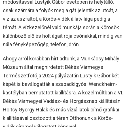
módosítással Lustyik Gábor esetében is helytálló,
csak számára a folyók meg a gát jelentik az utcát, a
víz az aszfaltot, a Körös-vidék állatvilága pedig a
témát. A vízkezelőnél való munkája során a Körösök
különböző élő és holt ágait rója csónakkal, mindig van
nála fényképezőgép, telefon, drón.
Ahogy arról korábban hírt adtunk, a Munkácsy Mihály
Múzeum által meghirdetett Békés Vármegye
Természetfotója 2024 pályázatán Lustyik Gábor két
képét is beválogatták a szabadkígyósi Wenckheim-
kastélyban bemutatott kiállításra. A közelmúltban a VI.
Békés Vármegyei Vadász- és Horgásznap kiállításán
Hoitsy György Halak és más víziállatok című grafikai
kiállításával osztozott a téren Otthonunk a Körös-
vidék címmel válogatott képeivel.