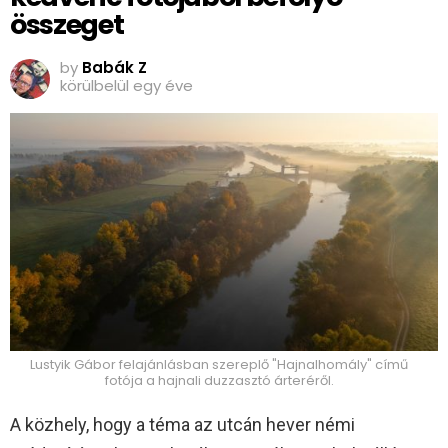
összeget
by
Babák Z
körülbelül egy éve
Lustyik Gábor felajánlásban szereplő "Hajnalhomály" című
fotója a hajnali duzzasztó árteréről.
A közhely, hogy a téma az utcán hever némi