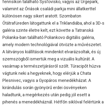
fennsíkon található Sysľovisko, vagyis az Ürgepark,
valamint az Óriások családi parkja mini állatkerttel
különösen nagy sikert aratott. Szombaton
Ótátrafüreden látogattunk el a Triklandiába, ahol a 3D-s
galéria szinte életre kelt, ezt követte a Tatranská
Polianka-ban található Poliankovo digitális galéria,
amely modern technológiával ötvözte a művészetet.
A látványos kiállítások mindenkit elvarázsoltak, és új
szemszögből ismertük meg a vizuális kultúrát. A
vasárnap a természetjárásról szólt. Túracipőt húzva
vágtunk neki a hegyeknek, hogy elérjük a Chata
Plesnivec, vagyis a Gyopáros menedékházat. A
kirándulás során gyönyörű erdei ösvényeken
haladtunk, a megérkezés után pedig jól esett a
pihenés a menedékháznál. Hétfőn siklóval felértünk a