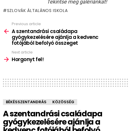
Tekintse meg galériánkat!
SZLOVÁK ÁLTALÁNOS ISKOLA
Previous article
See
more
A szentandrási családapa
gyógykezelésére ajánlja a kedvenc
fotójából befolyó összeget
Next article
Horgonyt fel!
BÉKÉSSZENTANDRÁS
KÖZÖSSÉG
A szentandrási családapa
gyógykezelésére ajánlja a
kedvenc fotójából befolyó