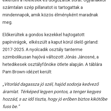
számtalan szép pillanatot is tartogattak a
mindennapok, amik közös élményként maradnak
meg.
Előkerültek a gondos kezekkel hajtogatott
papírvirágok, elkészült a kaput körül ölelő girland:
2017-2025. A nyolcadik osztály tanterme
szimbolikusan hajóvá változott Jónás Jánosné, a
hetedikesek osztályfőnöke ötlete alapján. A táblára
Pam Brown-idézet került:
„Vitorlád dagassza jó szél, hajód sodorja kedvező
áramlat. Térképed legyen pontos, a tenger kegyes
hozzád, s az idő tiszta, hogy jó erőben biztos kikötőbe
fuss be.”