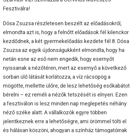
Fesztiválra!
Dósa Zsuzsa részletesen beszélt az előadásokról,
elmondta azt is, hogy a felnőtt előadások fél kilenckor
kezdődnek, a két gyermekelőadás kezdete fél 8. Dósa
Zsuzsa az egyik újdonságukként elmondta, hogy ha
netán esne az eső nem engedik, hogy esernyőt
nyissanak a nézőtéren, mert az esernyő a következő
sorban ülő látását korlátozza, a víz rácsöpög a
mögötte, mellette ülőre, de lesz lehetőség esőkabátot
bérelni – ez reméli a nézők tetszését is elnyeri. Ezen
a fesztiválon is lesz minden nap meglepetés néhány
néző széke alatt. A vállalkozók egyre többen
jelentkeznek erre a lehetőségre, ami örömmel tölti el
és hálásan köszöni, ahogyan a színház támogatóinak