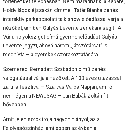
történet két felvonásban. Nem maradhat ki a Kabaré,
Holdvilágos éjszakán címmel. Tatár Bianka zenés
interaktív párkapcsolati talk show előadással várja a
nézőket, amiben Gulyás Levente zenekara segíti. A
Vár a kölyöksziget című gyermekelőadást Gulyás
Levente jegyzi, ahová három „játszótársát” is
meghívta – a gyerekek szórakoztatására.
Szemerédi Bernadett Szabadon című zenés
válogatással várja a nézőket. A 100 éves utazással
zárul a fesztivál – Szarvas Város Napján, amiről
nemrégen a NEWJSÁG – ban Babák Zoltán írt
bővebben.
Amit jelen sorok írója nagyon hiányol, az a
Felolvasószínház, ami ebben az évben a