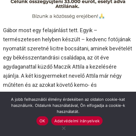
Gábor most egy felajánlást tett. Egyik –
természetesen helyben készült – kedvenc fotójának
nyomatát szeretné licitre bocsátani, aminek bevételét
egy békésszentandrási családapa, az öt éve
agydaganattal küzdő Maczik Attila a kezelésére
ajánlja. A két kisgyermeket nevelő Attila már négy
műtéten és az azokat követő kemo- és
sugárkezeléseken van túl. Ezek maradandó nyomot
A jobb felhasználói élmény érdekében az oldalon cookie-kat
hagytak a látásán. Egy németországi klinika
használunk. Oldalunk használatával, Ön elfogadja a cookie-k
immunterápiás kezelése adhat újabb reményt
használatát.
Attilának. Ennek ára van, 33 ezer euro. A gyűjtés
OK
Adatvédelmi irányelvek
koordinálását ismét az Emberöltő Alapítvány vállalta