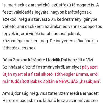
is, mert sok az aranyfokú, ezüstfokú támogató is. A
fesztiválelőadás jegyárai nagyon barátságosak,
ezekből még a szarvasi 20% kedvezmény igénybe
vehető, ami csökkenti az árakat és vannak csoportos
jegyek is, ami vidéki baráti társaságoknak,
közösségeknek éri meg. De ingyenes előadások is
láthatóak lesznek.
Dósa Zsuzsa kérésére Hodálik Pál beszélt a Vízi
Színházat díszítő festményekről, amelyet
pályázat
útján nyert el a fiatal alkotó, Tóth-Rigler Emma, erről
már tudósított Babák Zoltán a NEWJSÁG „hasábjain”
.
Ami újdonság még, visszatér Szemerédi Bernadett.
Három előadásban is látható lesz a színművésznő.