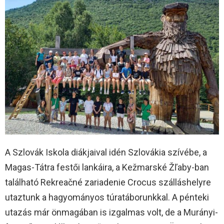
A Szlovák Iskola diákjaival idén Szlovákia szívébe, a
Magas-Tátra festői lankáira, a Kežmarské Žľaby-ban
található Rekreačné zariadenie Crocus szálláshelyre
utaztunk a hagyományos túratáborunkkal. A pénteki
utazás már önmagában is izgalmas volt, de a Murányi-