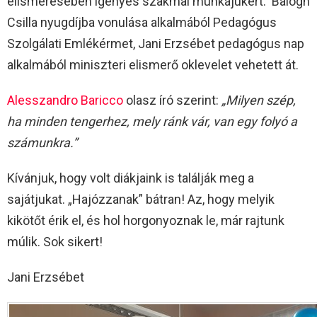
elismerésében igényes szakmai munkájukért: Balogh
Csilla nyugdíjba vonulása alkalmából Pedagógus
Szolgálati Emlékérmet, Jani Erzsébet pedagógus nap
alkalmából miniszteri elismerő oklevelet vehetett át.
Alesszandro Baricco
olasz író szerint:
„
Milyen szép,
ha minden tengerhez, mely ránk vár, van egy folyó a
számunkra.”
Kívánjuk, hogy volt diákjaink is találják meg a
sajátjukat. „Hajózzanak” bátran! Az, hogy melyik
kikötőt érik el, és hol horgonyoznak le, már rajtunk
múlik. Sok sikert!
Jani Erzsébet