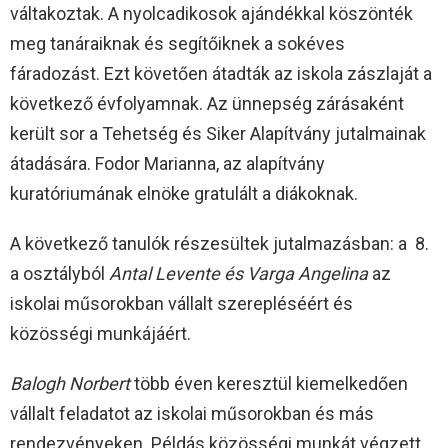
váltakoztak. A nyolcadikosok ajándékkal köszönték
meg tanáraiknak és segítőiknek a sokéves
fáradozást. Ezt követően átadták az iskola zászlaját a
következő évfolyamnak. Az ünnepség zárásaként
került sor a Tehetség és Siker Alapítvány jutalmainak
átadására. Fodor Marianna, az alapítvány
kuratóriumának elnöke gratulált a diákoknak.
A következő tanulók részesültek jutalmazásban: a 8.
a osztályból
Antal Levente és Varga Angelina
az
iskolai műsorokban vállalt szerepléséért és
közösségi munkájáért.
Balogh Norbert
több éven keresztül kiemelkedően
vállalt feladatot az iskolai műsorokban és más
rendezvényeken. Példás közösségi munkát végzett.