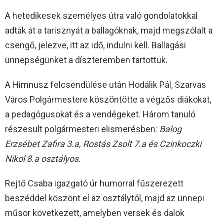
A hetedikesek személyes útra való gondolatokkal
adták át a tarisznyát a ballagóknak, majd megszólalt a
csengő, jelezve, itt az idő, indulni kell. Ballagási
ünnepségünket a díszteremben tartottuk.
A Himnusz felcsendülése után Hodálik Pál, Szarvas
Város Polgármestere köszöntötte a végzős diákokat,
a pedagógusokat és a vendégeket. Három tanuló
részesült polgármesteri elismerésben:
Balog
Erzsébet Zafira 3.a, Rostás Zsolt 7.a és Czinkoczki
Nikol 8.a osztályos.
Rejtő Csaba igazgató úr humorral fűszerezett
beszéddel köszönt el az osztálytól, majd az ünnepi
műsor következett, amelyben versek és dalok