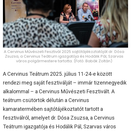
A Cervinus Művészeti Fesztivál 2025 sajtótájékoztatóját dr. Dósa
Zsuzsa, a Cervinus Teátrum igazgatója és Hodálik Pál, Szarvas
város polgármestere tartotta. (Fotó: Babák Zoltán)
A Cervinus Teátrum 2025. július 11-24-e között
rendezi meg saját fesztiválját – immár tizennegyedik
alkalommal – a Cervinus Művészeti Fesztivált. A
teátrum csütörtök délután a Cervinus
kamaratermében sajtótájékoztatót tartott a
fesztiválról, amelyet dr. Dósa Zsuzsa, a Cervinus
Teátrum igazgatója és Hodálik Pál, Szarvas város