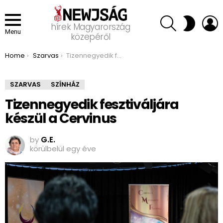
SEARCH
L
SWITCH
hírek Magyarország
SKIN
Menu
közepéről
You are here:
Home
Szarvas
Tizennegyedik fesztiváljára készül a Cervinus
SZARVAS
SZÍNHÁZ
Tizennegyedik fesztiváljára
készül a Cervinus
by
G.E.
körülbelül egy éve