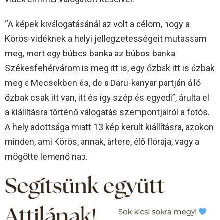
“A képek kiválogatásánál az volt a célom, hogy a
Körös-vidéknek a helyi jellegzetességeit mutassam
meg, mert egy búbos banka az búbos banka
Székesfehérvárom is meg itt is, egy őzbak itt is őzbak
meg a Mecsekben és, de a Daru-kanyar partján álló
őzbak csak itt van, itt és így szép és egyedi”, árulta el
a kiállításra történő válogatás szempontjairól a fotós.
A hely adottsága miatt 13 kép került kiállításra, azokon
minden, ami Körös, annak, ártere, élő flórája, vagy a
mögötte lemenő nap.