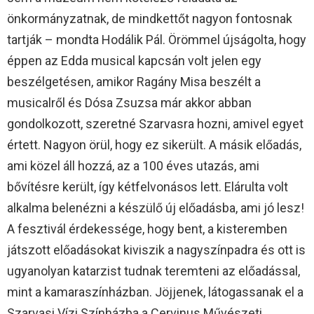
önkormányzatnak, de mindkettőt nagyon fontosnak
tartják – mondta Hodálik Pál. Örömmel újságolta, hogy
éppen az Edda musical kapcsán volt jelen egy
beszélgetésen, amikor Ragány Misa beszélt a
musicalről és Dósa Zsuzsa már akkor abban
gondolkozott, szeretné Szarvasra hozni, amivel egyet
értett. Nagyon örül, hogy ez sikerült. A másik előadás,
ami közel áll hozzá, az a 100 éves utazás, ami
bővítésre került, így kétfelvonásos lett. Elárulta volt
alkalma belenézni a készülő új előadásba, ami jó lesz!
A fesztivál érdekessége, hogy bent, a kisteremben
játszott előadásokat kiviszik a nagyszínpadra és ott is
ugyanolyan katarzist tudnak teremteni az előadással,
mint a kamaraszínházban. Jöjjenek, látogassanak el a
Szarvasi Vízi Színházba a Cervinus Művészeti