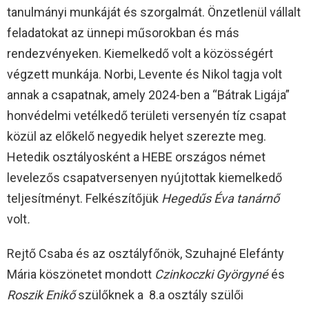
tanulmányi munkáját és szorgalmát. Önzetlenül vállalt
feladatokat az ünnepi műsorokban és más
rendezvényeken. Kiemelkedő volt a közösségért
végzett munkája. Norbi, Levente és Nikol tagja volt
annak a csapatnak, amely 2024-ben a “Bátrak Ligája”
honvédelmi vetélkedő területi versenyén tíz csapat
közül az előkelő negyedik helyet szerezte meg.
Hetedik osztályosként a HEBE országos német
levelezős csapatversenyen nyújtottak kiemelkedő
teljesítményt. Felkészítőjük
Hegedűs Éva tanárnő
volt
.
Rejtő Csaba és az osztályfőnök, Szuhajné Elefánty
Mária köszönetet mondott
Czinkoczki Györgyné
és
Roszik Enikő
szülőknek a 8.a osztály szülői