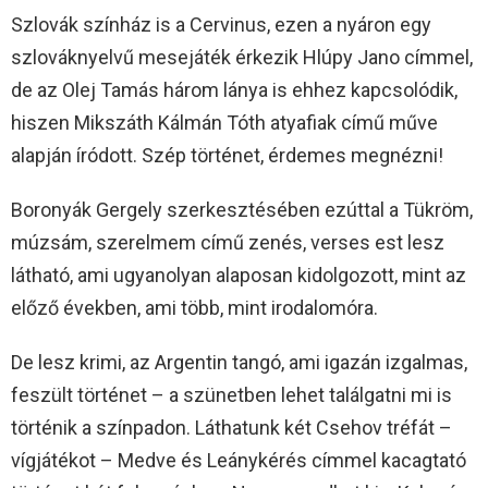
Szlovák színház is a Cervinus, ezen a nyáron egy
szlováknyelvű mesejáték érkezik Hlúpy Jano címmel,
de az Olej Tamás három lánya is ehhez kapcsolódik,
hiszen Mikszáth Kálmán Tóth atyafiak című műve
alapján íródott. Szép történet, érdemes megnézni!
Boronyák Gergely szerkesztésében ezúttal a Tükröm,
múzsám, szerelmem című zenés, verses est lesz
látható, ami ugyanolyan alaposan kidolgozott, mint az
előző években, ami több, mint irodalomóra.
De lesz krimi, az Argentin tangó, ami igazán izgalmas,
feszült történet – a szünetben lehet találgatni mi is
történik a színpadon. Láthatunk két Csehov tréfát –
vígjátékot – Medve és Leánykérés címmel kacagtató