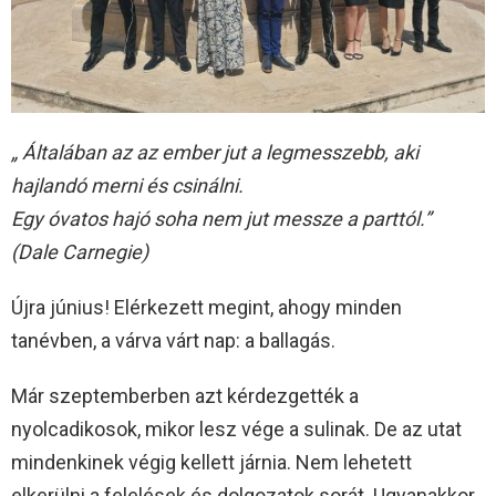
„ Általában az az ember jut a legmesszebb, aki
hajlandó merni és csinálni.
Egy óvatos hajó soha nem jut messze a parttól.”
(Dale Carnegie)
Újra június! Elérkezett megint, ahogy minden
tanévben, a várva várt nap: a ballagás.
Már szeptemberben azt kérdezgették a
nyolcadikosok, mikor lesz vége a sulinak. De az utat
mindenkinek végig kellett járnia. Nem lehetett
elkerülni a felelések és dolgozatok sorát. Ugyanakkor