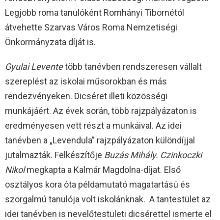
Legjobb roma tanulóként Romhányi Tibornétól
átvehette Szarvas Város Roma Nemzetiségi
Önkormányzata díját is.
Gyulai Levente
több tanévben rendszeresen vállalt
szereplést az iskolai műsorokban és más
rendezvényeken. Dicséret illeti közösségi
munkájáért. Az évek során, több rajzpályázaton is
eredményesen vett részt a munkáival. Az idei
tanévben a „Levendula” rajzpályázaton különdíjjal
jutalmazták. Felkészítője
Buzás Mihály.
Czinkoczki
Nikol
megkapta a Kalmár Magdolna-díjat. Első
osztályos kora óta példamutató magatartású és
szorgalmú tanulója volt iskolánknak. A tantestület az
idei tanévben is nevelőtestületi dicsérettel ismerte el