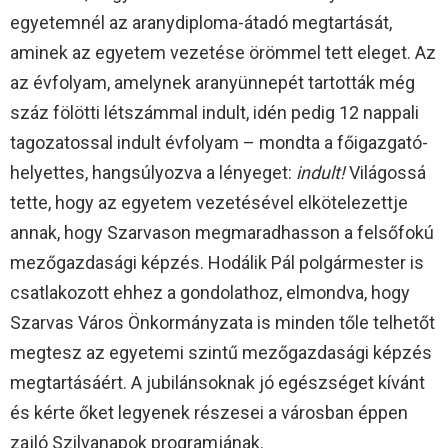
egyetemnél az aranydiploma-átadó megtartását,
aminek az egyetem vezetése örömmel tett eleget. Az
az évfolyam, amelynek aranyünnepét tartották még
száz fölötti létszámmal indult, idén pedig 12 nappali
tagozatossal indult évfolyam – mondta a főigazgató-
helyettes, hangsúlyozva a lényeget:
indult!
Világossá
tette, hogy az egyetem vezetésével elkötelezettje
annak, hogy Szarvason megmaradhasson a felsőfokú
mezőgazdasági képzés. Hodálik Pál polgármester is
csatlakozott ehhez a gondolathoz, elmondva, hogy
Szarvas Város Önkormányzata is minden tőle telhetőt
megtesz az egyetemi szintű mezőgazdasági képzés
megtartásáért. A jubilánsoknak jó egészséget kívánt
és kérte őket legyenek részesei a városban éppen
zajló Szilvanapok programjának.