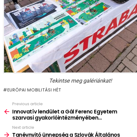
Tekintse meg galériánkat!
EURÓPAI MOBILITÁSI HÉT
Previous article
See
more
Innovatív lendület a Gál Ferenc Egyetem
szarvasi gyakorlóintézményében…
Next article
Tanévnyitó ünnepség a Szlovák Általános