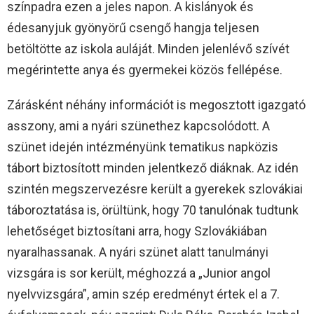
színpadra ezen a jeles napon. A kislányok és
édesanyjuk gyönyörű csengő hangja teljesen
betöltötte az iskola auláját. Minden jelenlévő szívét
megérintette anya és gyermekei közös fellépése.
Zárásként néhány információt is megosztott igazgató
asszony, ami a nyári szünethez kapcsolódott. A
szünet idején intézményünk tematikus napközis
tábort biztosított minden jelentkező diáknak. Az idén
szintén megszervezésre került a gyerekek szlovákiai
táboroztatása is, örültünk, hogy 70 tanulónak tudtunk
lehetőséget biztosítani arra, hogy Szlovákiában
nyaralhassanak. A nyári szünet alatt tanulmányi
vizsgára is sor került, méghozzá a „Junior angol
nyelvvizsgára”, amin szép eredményt értek el a 7.