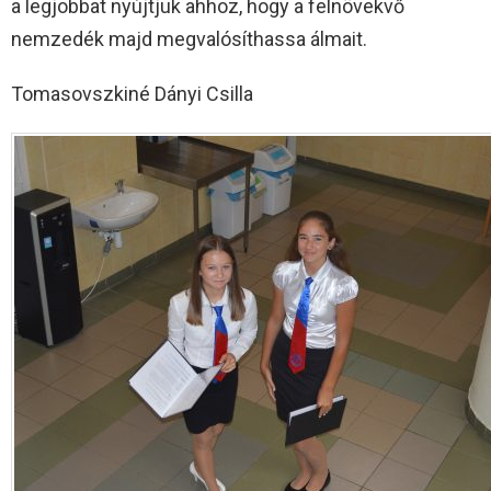
a legjobbat nyújtjuk ahhoz, hogy a felnövekvő
nemzedék majd megvalósíthassa álmait.
Tomasovszkiné Dányi Csilla