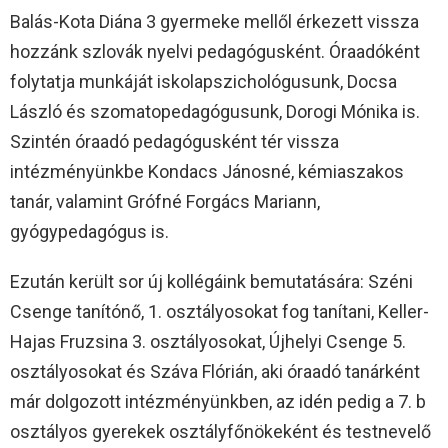
Balás-Kota Diána 3 gyermeke mellől érkezett vissza
hozzánk szlovák nyelvi pedagógusként. Óraadóként
folytatja munkáját iskolapszichológusunk, Docsa
László és szomatopedagógusunk, Dorogi Mónika is.
Szintén óraadó pedagógusként tér vissza
intézményünkbe Kondacs Jánosné, kémiaszakos
tanár, valamint Grófné Forgács Mariann,
gyógypedagógus is.
Ezután került sor új kollégáink bemutatására: Széni
Csenge tanítónő, 1. osztályosokat fog tanítani, Keller-
Hajas Fruzsina 3. osztályosokat, Újhelyi Csenge 5.
osztályosokat és Száva Flórián, aki óraadó tanárként
már dolgozott intézményünkben, az idén pedig a 7. b
osztályos gyerekek osztályfőnökeként és testnevelő