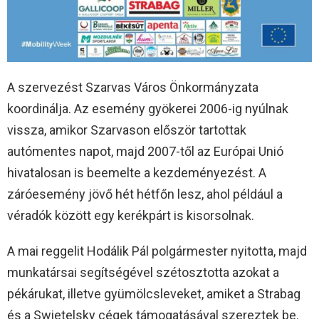
A szervezést Szarvas Város Önkormányzata
koordinálja. Az esemény gyökerei 2006-ig nyúlnak
vissza, amikor Szarvason először tartottak
autómentes napot, majd 2007-től az Európai Unió
hivatalosan is beemelte a kezdeményezést. A
záróesemény jövő hét hétfőn lesz, ahol például a
véradók között egy kerékpárt is kisorsolnak.
A mai reggelit Hodálik Pál polgármester nyitotta, majd
munkatársai segítségével szétosztotta azokat a
pékárukat, illetve gyümölcsleveket, amiket a Strabag
és a Swietelsky cégek támogatásával szereztek be.