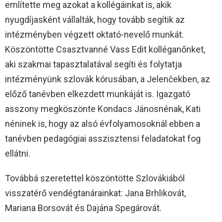
említette meg azokat a kollégáinkat is, akik
nyugdíjasként vállalták, hogy tovább segítik az
intézményben végzett oktató-nevelő munkát.
Köszöntötte Csasztvanné Vass Edit kolléganőnket,
aki szakmai tapasztalatával segíti és folytatja
intézményünk szlovák kórusában, a Jelenčekben, az
előző tanévben elkezdett munkáját is. Igazgató
asszony megköszönte Kondacs Jánosnénak, Kati
néninek is, hogy az alsó évfolyamosoknál ebben a
tanévben pedagógiai asszisztensi feladatokat fog
ellátni.
Továbbá szeretettel köszöntötte Szlovákiából
visszatérő vendégtanárainkat: Jana Brhlikovát,
Mariana Borsovát és Dajána Spegárovát.