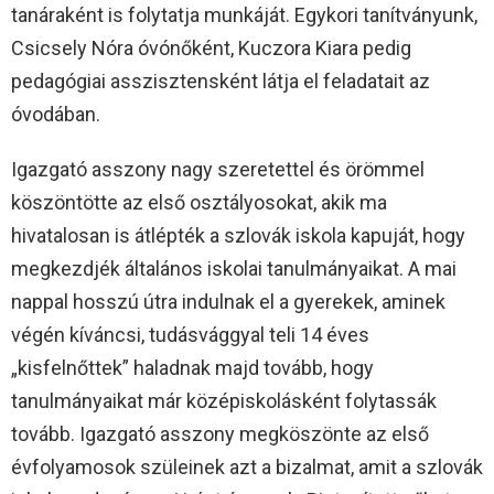
tanáraként is folytatja munkáját. Egykori tanítványunk,
Csicsely Nóra óvónőként, Kuczora Kiara pedig
pedagógiai asszisztensként látja el feladatait az
óvodában.
Igazgató asszony nagy szeretettel és örömmel
köszöntötte az első osztályosokat, akik ma
hivatalosan is átlépték a szlovák iskola kapuját, hogy
megkezdjék általános iskolai tanulmányaikat. A mai
nappal hosszú útra indulnak el a gyerekek, aminek
végén kíváncsi, tudásvággyal teli 14 éves
„kisfelnőttek” haladnak majd tovább, hogy
tanulmányaikat már középiskolásként folytassák
tovább. Igazgató asszony megköszönte az első
évfolyamosok szüleinek azt a bizalmat, amit a szlovák