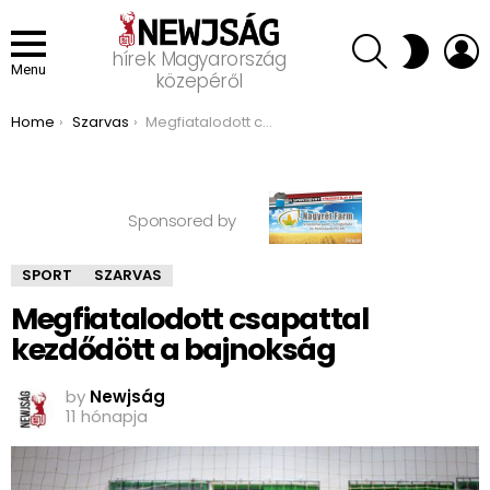
SEARCH
L
SWITCH
hírek Magyarország
SKIN
Menu
közepéről
You are here:
Home
Szarvas
Megfiatalodott csapattal kezdődött a bajnokság
Sponsored by
SPORT
SZARVAS
Megfiatalodott csapattal
kezdődött a bajnokság
by
Newjság
11 hónapja