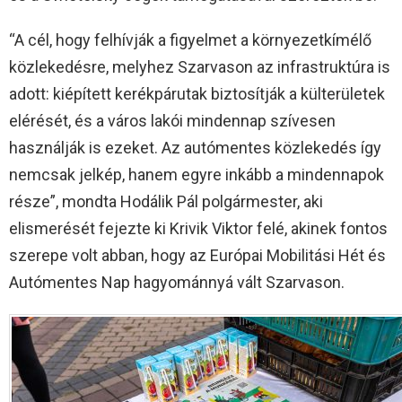
“A cél, hogy felhívják a figyelmet a környezetkímélő
közlekedésre, melyhez Szarvason az infrastruktúra is
adott: kiépített kerékpárutak biztosítják a külterületek
elérését, és a város lakói mindennap szívesen
használják is ezeket. Az autómentes közlekedés így
nemcsak jelkép, hanem egyre inkább a mindennapok
része”, mondta Hodálik Pál polgármester, aki
elismerését fejezte ki Krivik Viktor felé, akinek fontos
szerepe volt abban, hogy az Európai Mobilitási Hét és
Autómentes Nap hagyománnyá vált Szarvason.