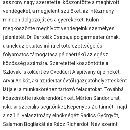
asszony nagy szeretettel köszöntötte a meghívott
vendégeket, a megjelent szülőket, az intézmény
minden dolgozóját és a gyerekeket. Külön
megköszönte meghívott vendégeink személyes
jelenlétét, Dr. Bartolák Csaba, alpolgármester úrnak,
akinek az oktatás iránti elkötelezettsége és
folyamatos támogatása példaértékű az egész
közösség számára. Szeretettel köszöntötte a
Szlovák Iskoláért és Óvodáért Alapítvány új elnökét,
Árvai Anikót, aki az idei tanévtől igazgatóhelyettesként
látja el a munkaköréhez tartozó feladatokat. Továbbá
köszöntötte iskolarendőrünket, Márton Sándor urat,
iskolai szociális segítőnket, Kepenyes Zoltánnét, majd
a szülői választmány elnökségét: Radics Györgyöt,
Salamon Boglárkát és Rácz Richárdot. Név szerint