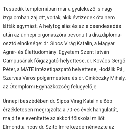
Tessedik templomában már a gyülekező is nagy
izgalomban zajlott, voltak, akik évtizedek óta nem
látták egymást. A helyfoglalás és az elcsendesedés
után az ünnepi orgonaszóra bevonult a díszdiploma-
osztó elnöksége: dr. Sipos Virág Katalin, a Magyar
Agrár- és Élettudományi Egyetem Szent István
Campusának főigazgató-helyettese, dr. Kovács Gergő
Péter, a MATE intézetigazgató helyettese, Hodálik Pál,
Szarvas Város polgármestere és dr. Cinkóczky Mihály,
az Ótemplomi Egyházközség felügyelője.
Ünnepi beszédében dr. Sipos Virág Katalin előbb
érzékletesen megrajzolta a 70-es évek hangulatát,
majd felelevenítette az akkori főiskolai miliőt.
Elmondta, hogy dr. Szitó Imre kezdeményezte az