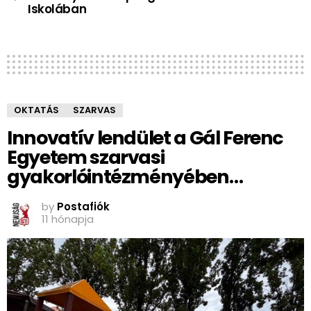
Iskolában
OKTATÁS
SZARVAS
Innovatív lendület a Gál Ferenc
Egyetem szarvasi
gyakorlóintézményében…
by
Postafiók
11 hónapja