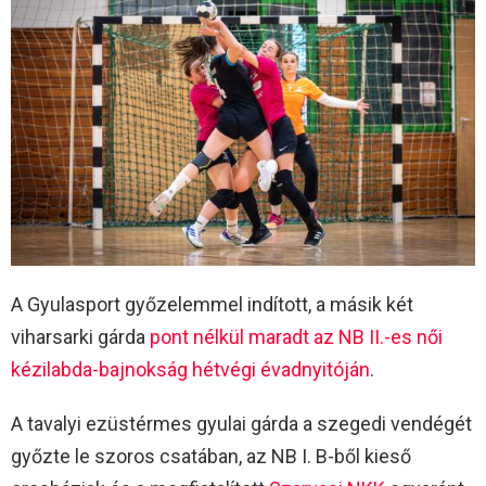
A Gyulasport győzelemmel indított, a másik két
viharsarki gárda
pont nélkül maradt az NB II.-es női
kézilabda-bajnokság hétvégi évadnyitóján
.
A tavalyi ezüstérmes gyulai gárda a szegedi vendégét
győzte le szoros csatában, az NB I. B-ből kieső