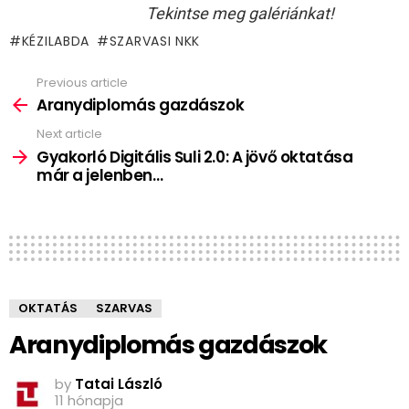
Tekintse meg galériánkat!
KÉZILABDA
SZARVASI NKK
Previous article
See
more
Aranydiplomás gazdászok
Next article
Gyakorló Digitális Suli 2.0: A jövő oktatása
már a jelenben…
OKTATÁS
SZARVAS
Aranydiplomás gazdászok
by
Tatai László
11 hónapja