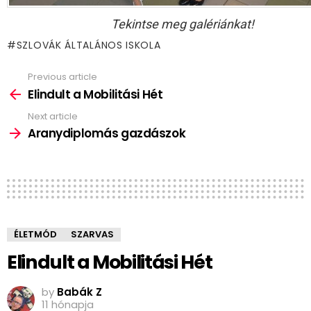
Tekintse meg galériánkat!
SZLOVÁK ÁLTALÁNOS ISKOLA
Previous article
See
more
Elindult a Mobilitási Hét
Next article
Aranydiplomás gazdászok
ÉLETMÓD
SZARVAS
Elindult a Mobilitási Hét
by
Babák Z
11 hónapja