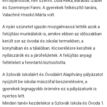
évfolyamosok, név szerint: Dula Réka, Barabás Izabel
és Szemenyei Fanni. A gyerekek felkészítő tanára,
Valachné Hraskó Márta volt.
A nyári szünetet igazán mozgalmassá tették azok a
felújítási munkálatok is, amikre ebben az időszakban
került sor az óvodai és iskolai termekben, a
konyhában és a tálalóban. Kicserélésre kerültek a
nyílászárók és a járófelületek. A felújítás anyagi
feltételeit a fenntartó biztosította.
A Szlovák Iskoláért és Óvodáért Alapítvány pályázatot
nyújtott be iskolai mászófal beszerelésére, a
gyerekek legnagyobb örömére ez a pályázatunk is
nyertes lett.
Minden tanév kezdetekor a Szlovák Iskola és Óvoda 1.