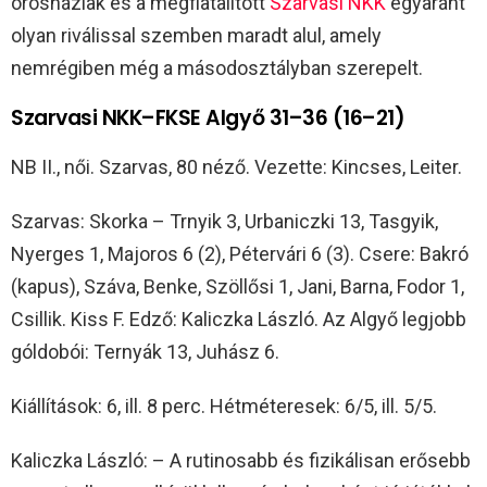
orosháziak és a megfiatalított
Szarvasi NKK
egyaránt
olyan riválissal szemben maradt alul, amely
nemrégiben még a másodosztályban szerepelt.
Szarvasi NKK–FKSE Algyő 31–36 (16–21)
NB II., női. Szarvas, 80 néző. Vezette: Kincses, Leiter.
Szarvas: Skorka – Trnyik 3, Urbaniczki 13, Tasgyik,
Nyerges 1, Majoros 6 (2), Pétervári 6 (3). Csere: Bakró
(kapus), Száva, Benke, Szöllősi 1, Jani, Barna, Fodor 1,
Csillik. Kiss F. Edző: Kaliczka László. Az Algyő legjobb
góldobói: Ternyák 13, Juhász 6.
Kiállítások: 6, ill. 8 perc. Hétméteresek: 6/5, ill. 5/5.
Kaliczka László: – A rutinosabb és fizikálisan erősebb