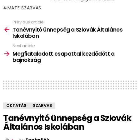
MATE SZARVAS
Previous article
See
more
Tanévnyitó ünnepség a Szlovák Általános
Iskolában
Next article
Megfiatalodott csapattal kezdődött a
bajnokság
OKTATÁS
SZARVAS
Tanévnyitó ünnepség a Szlovák
Általános Iskolában