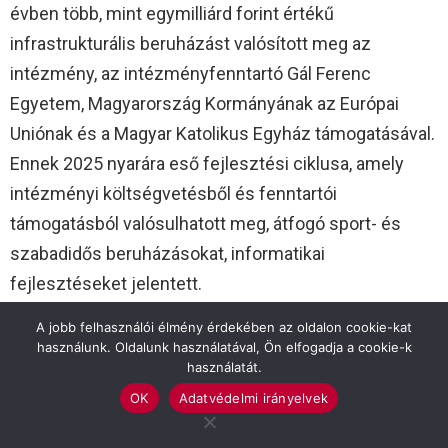
évben több, mint egymilliárd forint értékű
infrastrukturális beruházást valósított meg az
intézmény, az intézményfenntartó Gál Ferenc
Egyetem, Magyarország Kormányának az Európai
Uniónak és a Magyar Katolikus Egyház támogatásával.
Ennek 2025 nyarára eső fejlesztési ciklusa, amely
intézményi költségvetésből és fenntartói
támogatásból valósulhatott meg, átfogó sport- és
szabadidős beruházásokat, informatikai
fejlesztéseket jelentett.
A jobb felhasználói élmény érdekében az oldalon cookie-kat
Elbontásra, majd újjáépítésre került a rekortán
használunk. Oldalunk használatával, Ön elfogadja a cookie-k
burkolatot kapott sportpálya, bruttó harmincöt millió
használatát.
forint értékű beruházás keretében, amely a
OK
Adatvédelmi irányelvek
testnevelés órák mellett a kosárlabda és labdarúgás