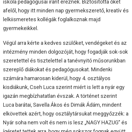
iskola pedagógusai iránt éreznek. Biztosította őket
afelől, hogy itt minden nap gyermekszerető, kreatív és
lelkiismeretes kollégák foglalkoznak majd
gyermekeikkel.
Végül arra kérte a kedves szülőket, vendégeket és az
intézmény minden dolgozóját, hogy fogadják sok-sok
szeretettel és tisztelettel a tanévnyitó műsorunkban
szereplő diákokat és pedagógusokat. Mindenki
számára hamarosan kiderül, hogy 4. osztályos
kisdiákunk, Cseh Luca szerint miért is lett a nyár egy
igazán megbízhatatlan évszak. A történet szerint
Luca barátai, Savella Ákos és Dimák Ádám, mindent
elkövettek azért, hogy osztálytársukat meggyőzzék: a
Nyár soha nem volt és nem is lesz „NAGY HAZUG” és
ígéretet tettek arra, hogy még sokszor fognak együtt