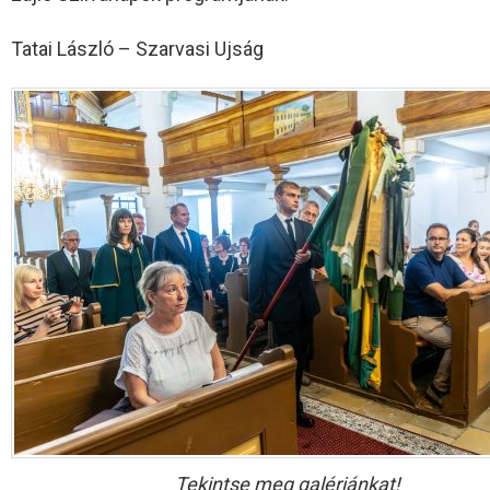
Tatai László – Szarvasi Ujság
Tekintse meg galériánkat!