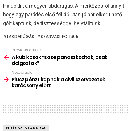
Haldoklik a megyei labdarúgás. A mérkőzésről annyit,
hogy egy parádés első félidő után jó pár elkerülhető
gólt kaptunk, de tisztességgel helytálltunk.
LABDARÚGÁS
SZARVASI FC 1905
Previous article
See
more
A kubikosok “sose panaszkodtak, csak
dolgoztak”
Next article
Plusz pénzt kapnak a civil szervezetek
karácsony előtt
BÉKÉSSZENTANDRÁS