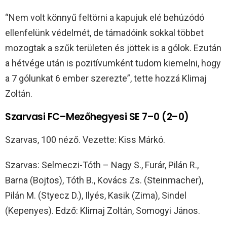
“Nem volt könnyű feltörni a kapujuk elé behúzódó
ellenfelünk védelmét, de támadóink sokkal többet
mozogtak a szűk területen és jöttek is a gólok. Ezután
a hétvége után is pozitívumként tudom kiemelni, hogy
a 7 gólunkat 6 ember szerezte”, tette hozzá Klimaj
Zoltán.
Szarvasi FC–Mezőhegyesi SE 7–0 (2–0)
Szarvas, 100 néző. Vezette: Kiss Márkó.
Szarvas: Selmeczi-Tóth – Nagy S., Furár, Pilán R.,
Barna (Bojtos), Tóth B., Kovács Zs. (Steinmacher),
Pilán M. (Styecz D.), Ilyés, Kasik (Zima), Sindel
(Kepenyes). Edző: Klimaj Zoltán, Somogyi János.