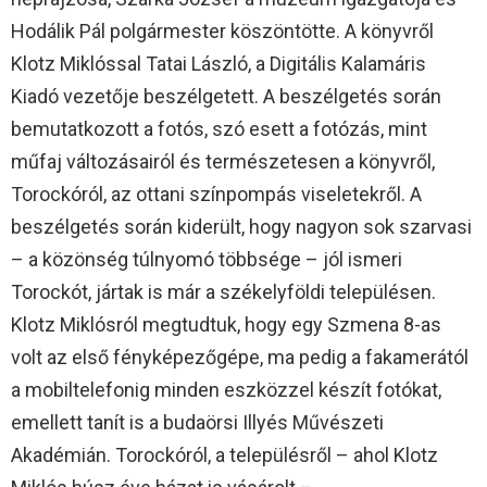
Hodálik Pál polgármester köszöntötte. A könyvről
Klotz Miklóssal Tatai László, a Digitális Kalamáris
Kiadó vezetője beszélgetett. A beszélgetés során
bemutatkozott a fotós, szó esett a fotózás, mint
műfaj változásairól és természetesen a könyvről,
Torockóról, az ottani színpompás viseletekről. A
beszélgetés során kiderült, hogy nagyon sok szarvasi
– a közönség túlnyomó többsége – jól ismeri
Torockót, jártak is már a székelyföldi településen.
Klotz Miklósról megtudtuk, hogy egy Szmena 8-as
volt az első fényképezőgépe, ma pedig a fakamerától
a mobiltelefonig minden eszközzel készít fotókat,
emellett tanít is a budaörsi Illyés Művészeti
Akadémián. Torockóról, a településről – ahol Klotz