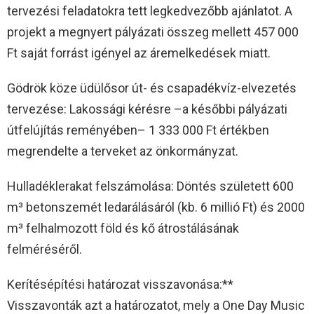
tervezési feladatokra tett legkedvezőbb ajánlatot. A
projekt a megnyert pályázati összeg mellett 457 000
Ft saját forrást igényel az áremelkedések miatt.
Gödrök köze üdülősor út- és csapadékvíz-elvezetés
tervezése: Lakossági kérésre –a későbbi pályázati
útfelújítás reményében– 1 333 000 Ft értékben
megrendelte a terveket az önkormányzat.
Hulladéklerakat felszámolása: Döntés született 600
m³ betonszemét ledarálásáról (kb. 6 millió Ft) és 2000
m³ felhalmozott föld és kő átrostálásának
felméréséről.
Kerítésépítési határozat visszavonása:**
Visszavonták azt a határozatot, mely a One Day Music