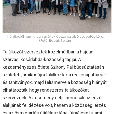
Körülbelül harmincan gyűltek össze az első csapatépítőre.
(Fotó: Babák Zoltán)
Találkozót szerveztek közelmúltban a hajdani
szarvasi kosárlabda-közösség tagjai. A
kezdeményezés ötlete Szirony Pál búcsúztatásán
született, amikor újra találkoztak a régi csapattársak
és tanítványok, majd felismerve a közösség hiányát,
elhatározták, hogy rendszeres találkozókat
szerveznek. Az esemény célja nemcsak az edző
alakjának felidézése volt, hanem a közösségi érzés
és az összetartás újjáélesztése, újraélése is, ami