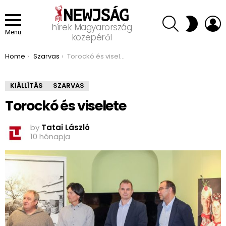
SEARCH
L
SWITCH
hírek Magyarország
SKIN
Menu
közepéről
You are here:
Home
Szarvas
Torockó és viselete
KIÁLLÍTÁS
SZARVAS
Torockó és viselete
by
Tatai László
10 hónapja