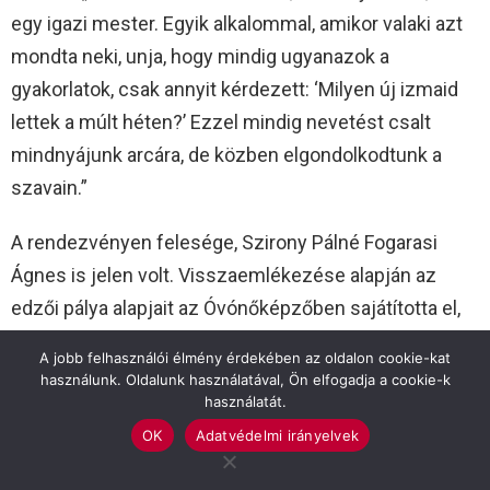
egy igazi mester. Egyik alkalommal, amikor valaki azt
mondta neki, unja, hogy mindig ugyanazok a
gyakorlatok, csak annyit kérdezett: ‘Milyen új izmaid
lettek a múlt héten?’ Ezzel mindig nevetést csalt
mindnyájunk arcára, de közben elgondolkodtunk a
szavain.”
A rendezvényen felesége, Szirony Pálné Fogarasi
Ágnes is jelen volt. Visszaemlékezése alapján az
edzői pálya alapjait az Óvónőképzőben sajátította el,
ahol maga is későbbi férje tanítványa volt.
A jobb felhasználói élmény érdekében az oldalon cookie-kat
Munkásságát több mint öt évtizeden keresztül
használunk. Oldalunk használatával, Ön elfogadja a cookie-k
használatát.
végezte, elhivatottan törekedve arra, hogy minden
OK
Adatvédelmi irányelvek
tanítványából testnevelőt neveljen, amit tanítványai
sorában elért pályafutások száma is bizonyít. A