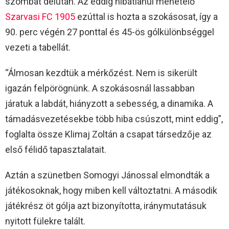
szombat délután. Az eddig hibátlanul menetelő
Szarvasi FC 1905
ezúttal is hozta a szokásosat, így a
90. perc végén 27 ponttal és 45-ös gólkülönbséggel
vezeti a tabellát.
“Álmosan kezdtük a mérkőzést. Nem is sikerült
igazán felpörögnünk. A szokásosnál lassabban
járatuk a labdát, hiányzott a sebesség, a dinamika. A
támadásvezetésekbe több hiba csúszott, mint eddig”,
foglalta össze Klimaj Zoltán a csapat társedzője az
első félidő tapasztalatait.
Aztán a szünetben Somogyi Jánossal elmondták a
játékosoknak, hogy miben kell változtatni. A második
játékrész öt gólja azt bizonyította, iránymutatásuk
nyitott fülekre talált.