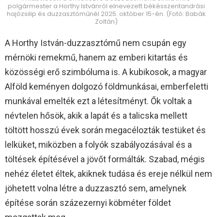
polgármester a Horthy Istvánról elnevezett békésszentandrási
hajózsilip és duzzasztóműnél 2025. október 15-én. (Fotó: Babák
Zoltán)
A Horthy István-duzzasztómű nem csupán egy
mérnöki remekmű, hanem az emberi kitartás és
közösségi erő szimbóluma is. A kubikosok, a magyar
Alföld keményen dolgozó földmunkásai, emberfeletti
munkával emelték ezt a létesítményt. Ők voltak a
névtelen hősök, akik a lapát és a talicska mellett
töltött hosszú évek során megacélozták testüket és
lelküket, miközben a folyók szabályozásával és a
töltések építésével a jövőt formálták. Szabad, mégis
nehéz életet éltek, akiknek tudása és ereje nélkül nem
jöhetett volna létre a duzzasztó sem, amelynek
építése során százezernyi köbméter földet