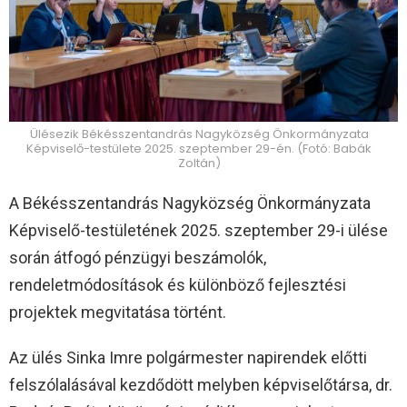
Ülésezik Békésszentandrás Nagyközség Önkormányzata
Képviselő-testülete 2025. szeptember 29-én. (Fotó: Babák
Zoltán)
A Békésszentandrás Nagyközség Önkormányzata
Képviselő-testületének 2025. szeptember 29-i ülése
során átfogó pénzügyi beszámolók,
rendeletmódosítások és különböző fejlesztési
projektek megvitatása történt.
Az ülés Sinka Imre polgármester napirendek előtti
felszólalásával kezdődött melyben képviselőtársa, dr.