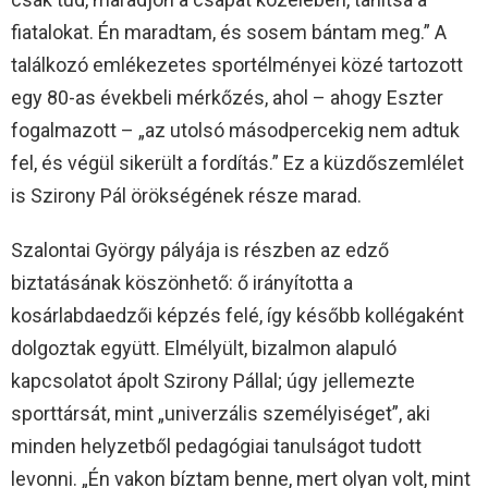
fiatalokat. Én maradtam, és sosem bántam meg.” A
találkozó emlékezetes sportélményei közé tartozott
egy 80-as évekbeli mérkőzés, ahol – ahogy Eszter
fogalmazott – „az utolsó másodpercekig nem adtuk
fel, és végül sikerült a fordítás.” Ez a küzdőszemlélet
is Szirony Pál örökségének része marad.
Szalontai György pályája is részben az edző
biztatásának köszönhető: ő irányította a
kosárlabdaedzői képzés felé, így később kollégaként
dolgoztak együtt. Elmélyült, bizalmon alapuló
kapcsolatot ápolt Szirony Pállal; úgy jellemezte
sporttársát, mint „univerzális személyiséget”, aki
minden helyzetből pedagógiai tanulságot tudott
levonni. „Én vakon bíztam benne, mert olyan volt, mint