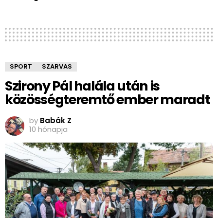
SPORT
SZARVAS
Szirony Pál halála után is
közösségteremtő ember maradt
by
Babák Z
10 hónapja