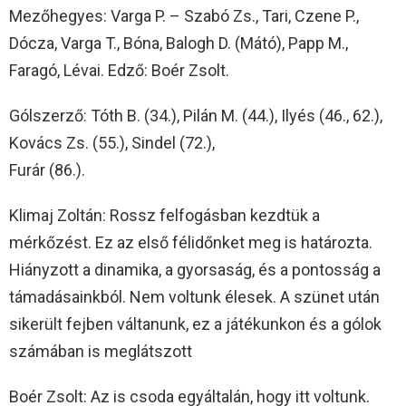
Mezőhegyes: Varga P. – Szabó Zs., Tari, Czene P.,
Dócza, Varga T., Bóna, Balogh D. (Mátó), Papp M.,
Faragó, Lévai. Edző: Boér Zsolt.
Gólszerző: Tóth B. (34.), Pilán M. (44.), Ilyés (46., 62.),
Kovács Zs. (55.), Sindel (72.),
Furár (86.).
Klimaj Zoltán: Rossz felfogásban kezdtük a
mérkőzést. Ez az első félidőnket meg is határozta.
Hiányzott a dinamika, a gyorsaság, és a pontosság a
támadásainkból. Nem voltunk élesek. A szünet után
sikerült fejben váltanunk, ez a játékunkon és a gólok
számában is meglátszott
Boér Zsolt: Az is csoda egyáltalán, hogy itt voltunk.