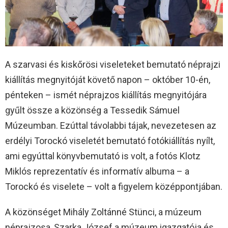
A szarvasi és kiskőrösi viseleteket bemutató néprajzi
kiállítás megnyitóját követő napon – október 10-én,
pénteken – ismét néprajzos kiállítás megnyitójára
gyűlt össze a közönség a Tessedik Sámuel
Múzeumban. Ezúttal távolabbi tájak, nevezetesen az
erdélyi Torockó viseletét bemutató fotókiállítás nyílt,
ami egyúttal könyvbemutató is volt, a fotós Klotz
Miklós reprezentatív és informatív albuma – a
Torockó és viselete – volt a figyelem középpontjában.
A közönséget Mihály Zoltánné Stünci, a múzeum
néprajzosa, Szarka József a múzeum igazgatója és