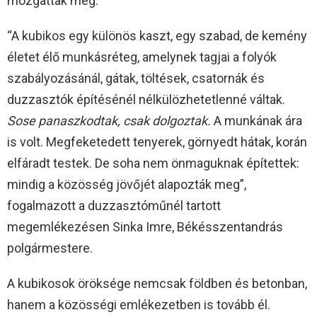
mozgattak meg.
“A kubikos egy különös kaszt, egy szabad, de kemény
életet élő munkásréteg, amelynek tagjai a folyók
szabályozásánál, gátak, töltések, csatornák és
duzzasztók építésénél nélkülözhetetlenné váltak.
Sose panaszkodtak, csak dolgoztak.
A munkának ára
is volt. Megfeketedett tenyerek, görnyedt hátak, korán
elfáradt testek. De soha nem önmaguknak építettek:
mindig a közösség jövőjét alapozták meg”,
fogalmazott a duzzasztóműnél tartott
megemlékezésen Sinka Imre, Békésszentandrás
polgármestere.
A kubikosok öröksége nemcsak földben és betonban,
hanem a közösségi emlékezetben is tovább él.