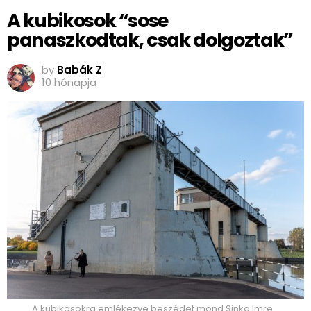
A kubikosok “sose
panaszkodtak, csak dolgoztak”
by
Babák Z
10 hónapja
A kubikosokra emlékezve beszédet mond Sinka Imre