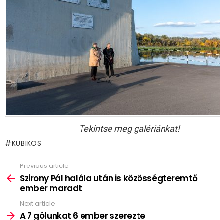
Tekintse meg galériánkat!
KUBIKOS
Previous article
See
more
Szirony Pál halála után is közösségteremtő
ember maradt
Next article
A 7 gólunkat 6 ember szerezte