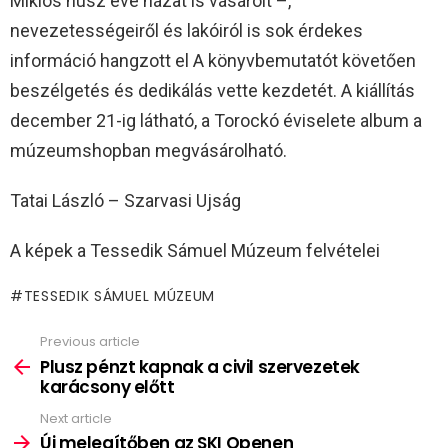
Miklós húsz éve házat is vásárolt –,
nevezetességeiről és lakóiról is sok érdekes
információ hangzott el A könyvbemutatót követően
beszélgetés és dedikálás vette kezdetét. A kiállítás
december 21-ig látható, a Torockó éviselete album a
múzeumshopban megvásárolható.
Tatai László – Szarvasi Ujság
A képek a Tessedik Sámuel Múzeum felvételei
TESSEDIK SÁMUEL MÚZEUM
Previous article
See
more
Plusz pénzt kapnak a civil szervezetek
karácsony előtt
Next article
Új melegítőben az SKI Openen