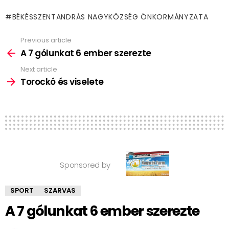
BÉKÉSSZENTANDRÁS NAGYKÖZSÉG ÖNKORMÁNYZATA
Previous article
See
more
A 7 gólunkat 6 ember szerezte
Next article
Torockó és viselete
Sponsored by
SPORT
SZARVAS
A 7 gólunkat 6 ember szerezte