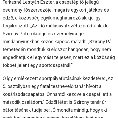
Farkasné Lestyán Eszter, a csapatépítő jellegű
esemény főszervezője, maga is egykori játékos és
edző, e közösség egyik meghatározó alakja így
fogalmazott: „Az idő múlásával szétszóródtunk, de
Szirony Pál öröksége és személyisége
mindannyiunkban közös kapocs maradt. „Szirony Pál
temetésén mondtuk ki először hangosan, hogy nem
engedhetjük el egymást teljesen, mert ez a közösség
többet jelent egy sportcsapatnál.”
Ő így emlékezett sportpályafutásának kezdetére: „Az
5. osztályban egy fiatal testnevelő tanár hívott a
kosárlabdacsapatba. Onnantól kezdve a csapat lett a
második családom.” Edzői létét is Szirony tanár úr
bátorításának tudja be: „Ő mondta mindig, hogy aki
csak tud, maradjon a csapat közelében, tanítsa a