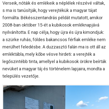
Verseik, nótáik és emlékeik a néplélek részévé váltak,
s ma is tanúsítják, hogy verejtékük a magyar tájat
formálta. Békésszentandrás példát mutatott, amikor
2008-ban október 15-ét a kubikosok emléknapjává
nyilvánította. E nap célja, hogy újra és újra kimondjuk:
a szürke ruhás, földes bakancsos férfiak emléke nem
merülhet feledésbe. A duzzasztó falán ma is ott áll az
emléktábla, mely kőbe vésve hirdeti: a verejték a
legőszintébb tinta, amellyel a kubikosok örökre beírták
nevüket a magyar táj és történelem lapjaira, mondta a
település vezetője.