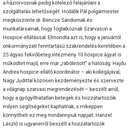
a háziorvosnak pedig kötelező felajánlani a
szolgáltatás lehetőségét. Hodálik Pál polgármester
megköszönte dr. Bencze Sándornak és
munkatársainak, hogy foglalkoznak Szarvason a
Hospice-ellátással. Elmondta azt is, hogy a januártól
önkormányzati fenntartású szakrendelés keretében a
25 ágyas fekvőbeteg intézmény 10 hospice ágyat is
működtet majd, erre már „rábólintott” a hatóság. Hajdu
Andrea hospice-ellátó koordinátor – aki kollégájával,
Nagy Judittal közösen kezdeményezte és szervezte
a világnap szarvasi megrendezését – beszélt arról,
hogy a gyógyíthatatlan betegek és hozzátartozóik
milyen segítségeket kaphatnak, s miképpen
könnyítheti ez meg mindannyiuk napjait. Hanzel
László is ugyanerről beszélt a hozzátartozók