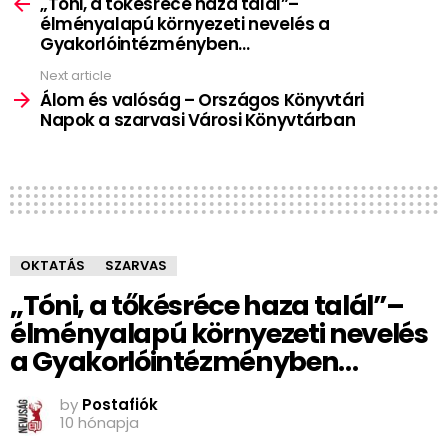
more
„Tóni, a tőkésréce haza talál”–
élményalapú környezeti nevelés a
Gyakorlóintézményben…
Next article
Álom és valóság – Országos Könyvtári
Napok a szarvasi Városi Könyvtárban
OKTATÁS
SZARVAS
„Tóni, a tőkésréce haza talál”–
élményalapú környezeti nevelés
a Gyakorlóintézményben…
by
Postafiók
10 hónapja