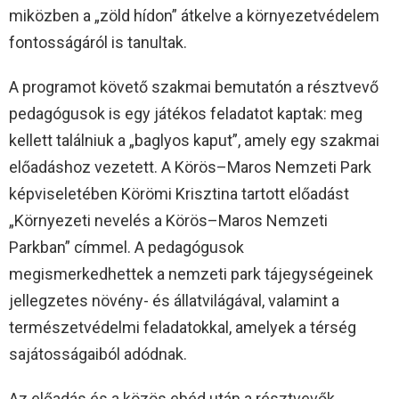
miközben a „zöld hídon” átkelve a környezetvédelem
fontosságáról is tanultak.
A programot követő szakmai bemutatón a résztvevő
pedagógusok is egy játékos feladatot kaptak: meg
kellett találniuk a „baglyos kaput”, amely egy szakmai
előadáshoz vezetett. A Körös–Maros Nemzeti Park
képviseletében Körömi Krisztina tartott előadást
„Környezeti nevelés a Körös–Maros Nemzeti
Parkban” címmel. A pedagógusok
megismerkedhettek a nemzeti park tájegységeinek
jellegzetes növény- és állatvilágával, valamint a
természetvédelmi feladatokkal, amelyek a térség
sajátosságaiból adódnak.
Az előadás és a közös ebéd után a résztvevők