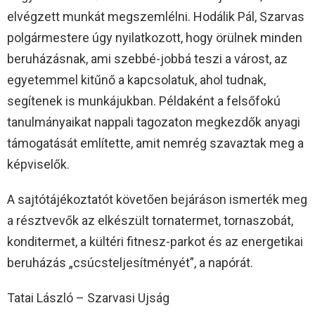
elvégzett munkát megszemlélni. Hodálik Pál, Szarvas
polgármestere úgy nyilatkozott, hogy örülnek minden
beruházásnak, ami szebbé-jobbá teszi a várost, az
egyetemmel kitűnő a kapcsolatuk, ahol tudnak,
segítenek is munkájukban. Példaként a felsőfokú
tanulmányaikat nappali tagozaton megkezdők anyagi
támogatását említette, amit nemrég szavaztak meg a
képviselők.
A sajtótájékoztatót követően bejáráson ismerték meg
a résztvevők az elkészült tornatermet, tornaszobát,
konditermet, a kültéri fitnesz-parkot és az energetikai
beruházás „csúcsteljesítményét”, a napórát.
Tatai László – Szarvasi Ujság