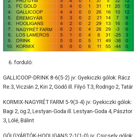
forduló:
GALLICOOP-DRINK 8-6(5-2) jv: Gyekiczki gólok: Rácz
Re.3, Viczián 2, Kiri 2, Gödő ill. Filyó T.3, Rodrigo 2, Tatár
KORMIX-NAGYRÉT FARM 5-9(3-4) jv: Gyekiczki gólok:
Bagi 2, ög.2, Lestyan-Goda ill. Lestyan-Goda 4, Pásztor
3, Lólé, Bálint
GÓLGYÁRTÓK-HOOLIGANS 2-1(1-0) jv: Csicsely gólok: