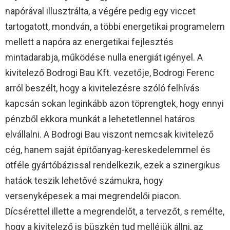
napórával illusztrálta, a végére pedig egy viccet
tartogatott, mondván, a többi energetikai programelem
mellett a napóra az energetikai fejlesztés
mintadarabja, működése nulla energiát igényel. A
kivitelező Bodrogi Bau Kft. vezetője, Bodrogi Ferenc
arról beszélt, hogy a kivitelezésre szóló felhívás
kapcsán sokan leginkább azon töprengtek, hogy ennyi
pénzből ekkora munkát a lehetetlennel határos
elvállalni. A Bodrogi Bau viszont nemcsak kivitelező
cég, hanem saját építőanyag-kereskedelemmel és
ötféle gyártóbázissal rendelkezik, ezek a szinergikus
hatáok teszik lehetővé számukra, hogy
versenyképesek a mai megrendelői piacon.
Dícsérettel illette a megrendelőt, a tervezőt, s remélte,
hogy a kivitelező is büszkén tud melléjük állni, az