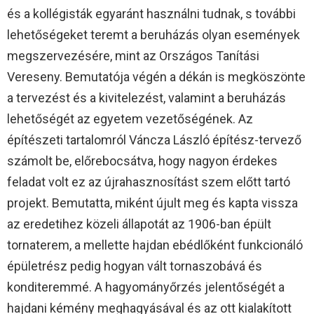
és a kollégisták egyaránt használni tudnak, s további
lehetőségeket teremt a beruházás olyan események
megszervezésére, mint az Országos Tanítási
Vereseny. Bemutatója végén a dékán is megköszönte
a tervezést és a kivitelezést, valamint a beruházás
lehetőségét az egyetem vezetőségének. Az
építészeti tartalomról Váncza László építész-tervező
számolt be, előrebocsátva, hogy nagyon érdekes
feladat volt ez az újrahasznosítást szem előtt tartó
projekt. Bemutatta, miként újult meg és kapta vissza
az eredetihez közeli állapotát az 1906-ban épült
tornaterem, a mellette hajdan ebédlőként funkcionáló
épületrész pedig hogyan vált tornaszobává és
konditeremmé. A hagyományőrzés jelentőségét a
hajdani kémény meghagyásával és az ott kialakított