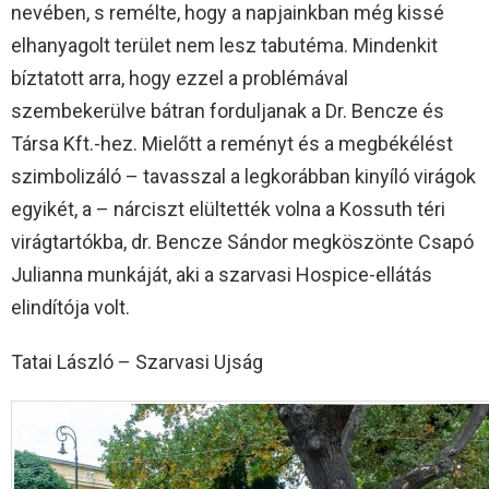
nevében, s remélte, hogy a napjainkban még kissé
elhanyagolt terület nem lesz tabutéma. Mindenkit
bíztatott arra, hogy ezzel a problémával
szembekerülve bátran forduljanak a Dr. Bencze és
Társa Kft.-hez. Mielőtt a reményt és a megbékélést
szimbolizáló – tavasszal a legkorábban kinyíló virágok
egyikét, a – nárciszt elültették volna a Kossuth téri
virágtartókba, dr. Bencze Sándor megköszönte Csapó
Julianna munkáját, aki a szarvasi Hospice-ellátás
elindítója volt.
Tatai László – Szarvasi Ujság