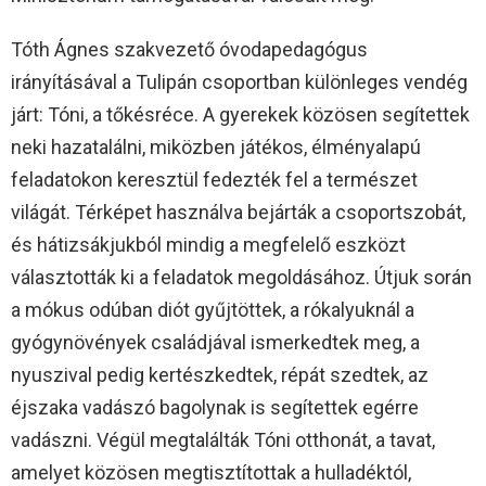
Tóth Ágnes szakvezető óvodapedagógus
irányításával a Tulipán csoportban különleges vendég
járt: Tóni, a tőkésréce. A gyerekek közösen segítettek
neki hazatalálni, miközben játékos, élményalapú
feladatokon keresztül fedezték fel a természet
világát. Térképet használva bejárták a csoportszobát,
és hátizsákjukból mindig a megfelelő eszközt
választották ki a feladatok megoldásához. Útjuk során
a mókus odúban diót gyűjtöttek, a rókalyuknál a
gyógynövények családjával ismerkedtek meg, a
nyuszival pedig kertészkedtek, répát szedtek, az
éjszaka vadászó bagolynak is segítettek egérre
vadászni. Végül megtalálták Tóni otthonát, a tavat,
amelyet közösen megtisztítottak a hulladéktól,