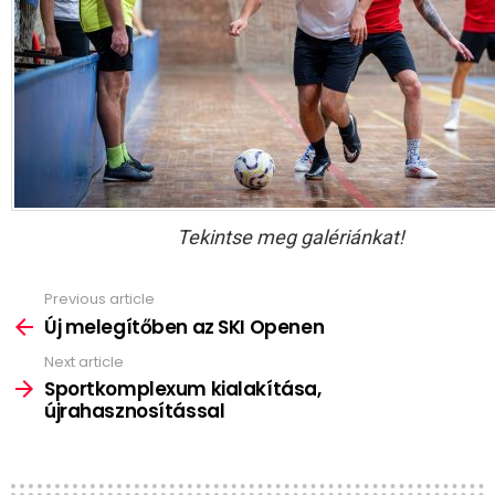
Tekintse meg galériánkat!
Previous article
See
more
Új melegítőben az SKI Openen
Next article
Sportkomplexum kialakítása,
újrahasznosítással