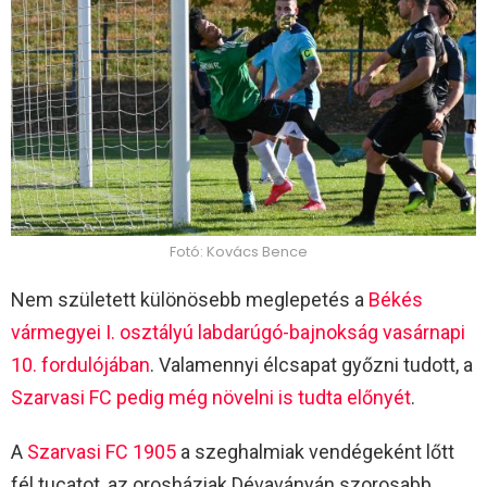
Fotó: Kovács Bence
Nem született különösebb meglepetés a
Békés
vármegyei I. osztályú labdarúgó-bajnokság vasárnapi
10. fordulójában
. Valamennyi élcsapat győzni tudott, a
Szarvasi FC pedig még növelni is tudta előnyét
.
A
Szarvasi FC 1905
a szeghalmiak vendégeként lőtt
fél tucatot, az orosháziak Dévaványán szorosabb