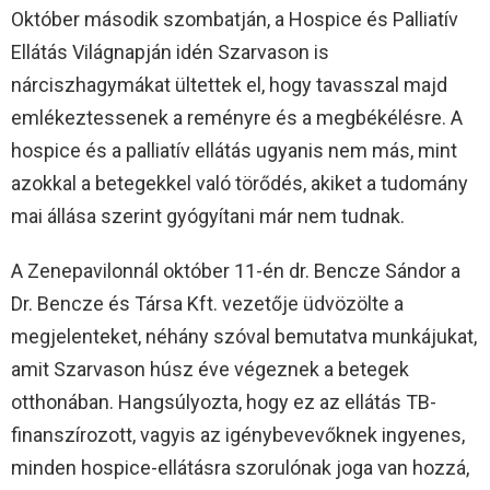
Október második szombatján, a Hospice és Palliatív
Ellátás Világnapján idén Szarvason is
nárciszhagymákat ültettek el, hogy tavasszal majd
emlékeztessenek a reményre és a megbékélésre. A
hospice és a palliatív ellátás ugyanis nem más, mint
azokkal a betegekkel való törődés, akiket a tudomány
mai állása szerint gyógyítani már nem tudnak.
A Zenepavilonnál október 11-én dr. Bencze Sándor a
Dr. Bencze és Társa Kft. vezetője üdvözölte a
megjelenteket, néhány szóval bemutatva munkájukat,
amit Szarvason húsz éve végeznek a betegek
otthonában. Hangsúlyozta, hogy ez az ellátás TB-
finanszírozott, vagyis az igénybevevőknek ingyenes,
minden hospice-ellátásra szorulónak joga van hozzá,