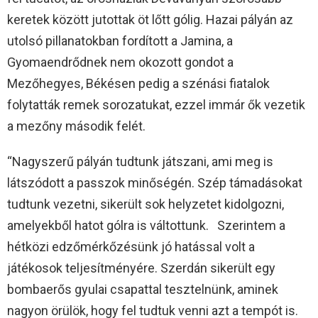
keretek között jutottak öt lőtt gólig. Hazai pályán az
utolsó pillanatokban fordított a Jamina, a
Gyomaendrődnek nem okozott gondot a
Mezőhegyes, Békésen pedig a szénási fiatalok
folytatták remek sorozatukat, ezzel immár ők vezetik
a mezőny második felét.
“Nagyszerű pályán tudtunk játszani, ami meg is
látszódott a passzok minőségén. Szép támadásokat
tudtunk vezetni, sikerült sok helyzetet kidolgozni,
amelyekből hatot gólra is váltottunk. Szerintem a
hétközi edzőmérkőzésünk jó hatással volt a
játékosok teljesítményére. Szerdán sikerült egy
bombaerős gyulai csapattal tesztelnünk, aminek
nagyon örülök, hogy fel tudtuk venni azt a tempót is.