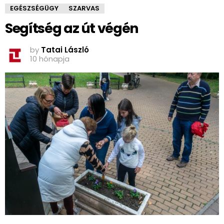
EGÉSZSÉGÜGY
SZARVAS
Segítség az út végén
by
Tatai László
10 hónapja