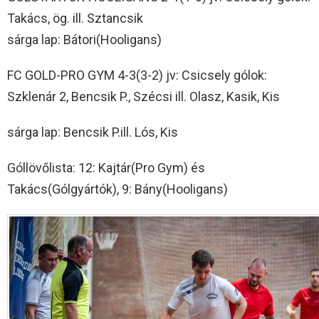
Takács, ög. ill. Sztancsik
sárga lap: Bátori(Hooligans)
FC GOLD-PRO GYM 4-3(3-2) jv: Csicsely gólok:
Szklenár 2, Bencsik P., Szécsi ill. Olasz, Kasik, Kis
sárga lap: Bencsik P.ill. Lós, Kis
Góllövőlista: 12: Kajtár(Pro Gym) és
Takács(Gólgyártók), 9: Bány(Hooligans)