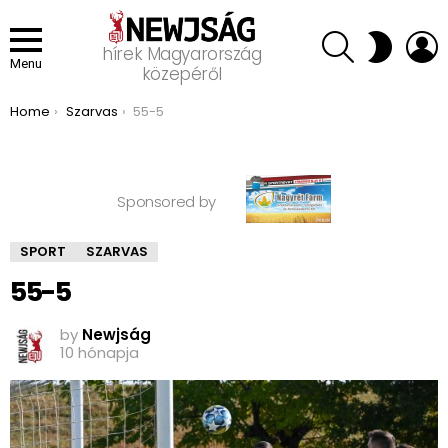
SEARCH
L
SWITCH
hírek Magyarország
SKIN
Menu
közepéről
You are here:
Home
Szarvas
55-5
Sponsored by
SPORT
SZARVAS
55-5
by
Newjság
10 hónapja