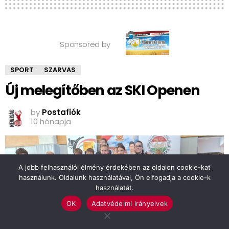
Sponsored by
SPORT
SZARVAS
Új melegítőben az SKI Openen
by
Postafiók
10 hónapja
A jobb felhasználói élmény érdekében az oldalon cookie-kat
használunk. Oldalunk használatával, Ön elfogadja a cookie-k
használatát.
OK
Adatvédelmi irányelvek