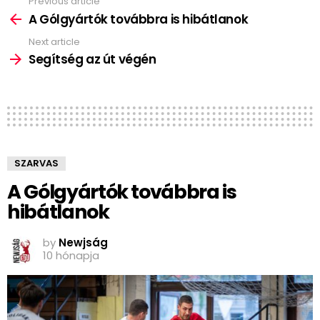
Previous article
See
more
A Gólgyártók továbbra is hibátlanok
Next article
Segítség az út végén
SZARVAS
A Gólgyártók továbbra is
hibátlanok
by
Newjság
10 hónapja