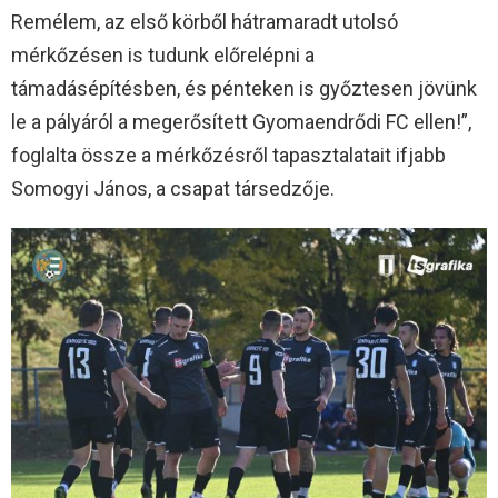
Remélem, az első körből hátramaradt utolsó
mérkőzésen is tudunk előrelépni a
támadásépítésben, és pénteken is győztesen jövünk
le a pályáról a megerősített Gyomaendrődi FC ellen!”,
foglalta össze a mérkőzésről tapasztalatait ifjabb
Somogyi János, a csapat társedzője.