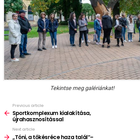
Tekintse meg galériánkat!
Previous article
See
more
Sportkomplexum kialakítása,
újrahasznosítással
Next article
„Tóni, a tőkésréce haza talál”–