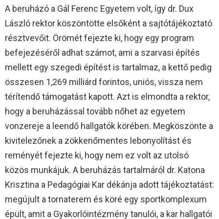
A beruházó a Gál Ferenc Egyetem volt, így dr. Dux
László rektor köszöntötte elsőként a sajtótájékoztató
résztvevőit. Örömét fejezte ki, hogy egy program
befejezéséről adhat számot, ami a szarvasi építés
mellett egy szegedi építést is tartalmaz, a kettő pedig
összesen 1,269 milliárd forintos, uniós, vissza nem
térítendő támogatást kapott. Azt is elmondta a rektor,
hogy a beruházással tovább nőhet az egyetem
vonzereje a leendő hallgatók körében. Megköszönte a
kivitelezőnek a zökkenőmentes lebonyolítást és
reményét fejezte ki, hogy nem ez volt az utolsó
közös munkájuk. A beruházás tartalmáról dr. Katona
Krisztina a Pedagógiai Kar dékánja adott tájékoztatást:
megújult a tornaterem és köré egy sportkomplexum
épült, amit a Gyakorlóintézmény tanulói, a kar hallgatói