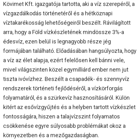
Kövimet Kft. igazgatója tartotta, aki a víz szerepéről, a
vízgazdálkodás történetéről és a hétköznapi
víztakarékosság lehetőségeiről beszélt. Rávilágított
arra, hogy a Föld vízkészletének mindössze 3%-a
édesvíz, ezen belül is legnagyobb része jég
formájában található. Előadásában hangsúlyozta, hogy
a víz az élet alapja, ezért felelősen kell bánni vele,
mivel világszinten közel egymilliárd ember nem jut
tiszta ivóvízhez. Beszélt a csapadék- és szennyvíz
rendszerek történeti fejlődéséről, a vízkörforgás
folyamatáról, és a szürkevíz hasznosításáról. Külön
kitért az esővízgyűjtés és a helyben tartott vízkészlet
fontosságára, hiszen a talajvízszint folyamatos
csökkenése egyre súlyosabb problémákat okoz a
környezetben és a mezőgazdaságban.