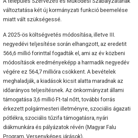
A település Szervezeti és Működési Szabályzatának
változtatása két új kormányzati funkció beemelése
miatt vált szükségessé.
A 2025-ös költségvetés módosítása, illetve III.
negyedévi teljesítése során elhangzott, az eredetit
566,6 millió forinttal fogadták el, ami az év közbeni
módosítások eredményeképp a harmadik negyedév
végére ez 564,7 millióra csökkent. A bevételek
meghaladják, a kiadások kicsit alatta maradnak az
időarányos teljesítésnek. Az önkormányzat állami
támogatása 3,6 millió Ft-tal nőtt, további forrás
érkezett polgármesteri illetményre, szociális ágazati
pótlékra, szociális tűzifa támogatásra, nyári
diákmunkára és pályázatok révén (Magyar Falu
Program, Versenyképes járások).