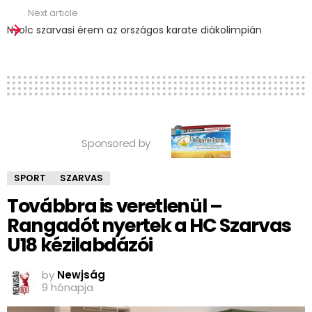
Next article
Nyolc szarvasi érem az országos karate diákolimpián
Sponsored by
SPORT
SZARVAS
Továbbra is veretlenül –
Rangadót nyertek a HC Szarvas
U18 kézilabdázói
by
Newjság
9 hónapja