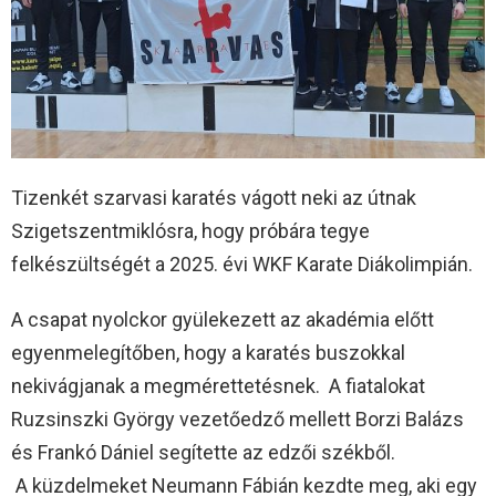
Tizenkét szarvasi karatés vágott neki az útnak
Szigetszentmiklósra, hogy próbára tegye
felkészültségét a 2025. évi WKF Karate Diákolimpián.
A csapat nyolckor gyülekezett az akadémia előtt
egyenmelegítőben, hogy a karatés buszokkal
nekivágjanak a megmérettetésnek. A fiatalokat
Ruzsinszki György vezetőedző mellett Borzi Balázs
és Frankó Dániel segítette az edzői székből.
A küzdelmeket Neumann Fábián kezdte meg, aki egy