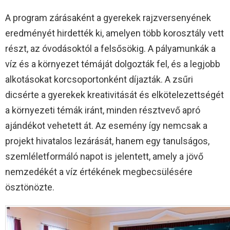
A program zárásaként a gyerekek rajzversenyének
eredményét hirdették ki, amelyen több korosztály vett
részt, az óvodásoktól a felsősökig. A pályamunkák a
víz és a környezet témáját dolgozták fel, és a legjobb
alkotásokat korcsoportonként díjazták. A zsűri
dicsérte a gyerekek kreativitását és elkötelezettségét
a környezeti témák iránt, minden résztvevő apró
ajándékot vehetett át. Az esemény így nemcsak a
projekt hivatalos lezárását, hanem egy tanulságos,
szemléletformáló napot is jelentett, amely a jövő
nemzedékét a víz értékének megbecsülésére
ösztönözte.