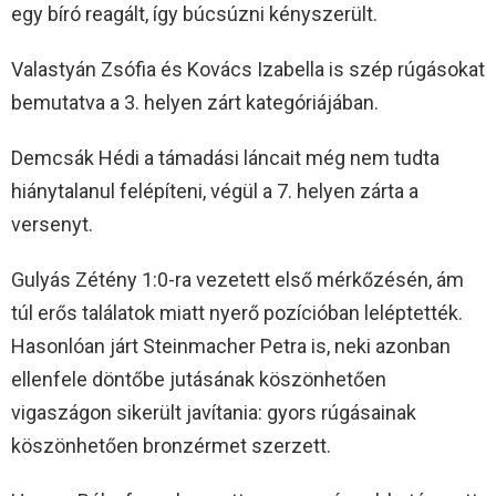
egy bíró reagált, így búcsúzni kényszerült.
Valastyán Zsófia és Kovács Izabella is szép rúgásokat
bemutatva a 3. helyen zárt kategóriájában.
Demcsák Hédi a támadási láncait még nem tudta
hiánytalanul felépíteni, végül a 7. helyen zárta a
versenyt.
Gulyás Zétény 1:0-ra vezetett első mérkőzésén, ám
túl erős találatok miatt nyerő pozícióban leléptették.
Hasonlóan járt Steinmacher Petra is, neki azonban
ellenfele döntőbe jutásának köszönhetően
vigaszágon sikerült javítania: gyors rúgásainak
köszönhetően bronzérmet szerzett.