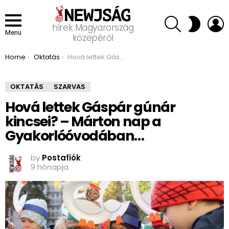
SEARCH
L
SWITCH
hírek Magyarország
SKIN
Menu
közepéről
You are here:
Home
Oktatás
Hová lettek Gáspár gúnár kincsei? – Márton nap a Gyakorlóóvodában…
OKTATÁS
SZARVAS
Hová lettek Gáspár gúnár
kincsei? – Márton nap a
Gyakorlóóvodában…
by
Postafiók
9 hónapja