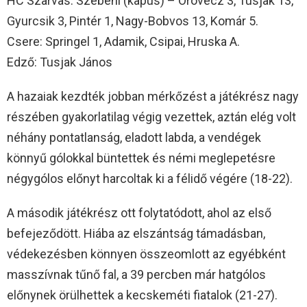
HC Szarvas: Szebeni (kapus) – Orovecz 3, Tusjak 13,
Gyurcsik 3, Pintér 1, Nagy-Bobvos 13, Komár 5.
Csere: Springel 1, Adamik, Csipai, Hruska A.
Edző: Tusjak János
A hazaiak kezdték jobban mérkőzést a játékrész nagy
részében gyakorlatilag végig vezettek, aztán elég volt
néhány pontatlanság, eladott labda, a vendégek
könnyű gólokkal büntettek és némi meglepetésre
négygólos előnyt harcoltak ki a félidő végére (18-22).
A második játékrész ott folytatódott, ahol az első
befejeződött. Hiába az elszántság támadásban,
védekezésben könnyen összeomlott az egyébként
masszívnak tűnő fal, a 39 percben már hatgólos
előnynek örülhettek a kecskeméti fiatalok (21-27).