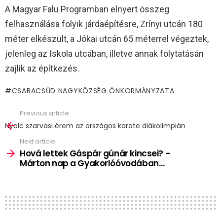
A Magyar Falu Programban elnyert összeg
felhasználása folyik járdaépítésre, Zrínyi utcán 180
méter elkészült, a Jókai utcán 65 méterrel végeztek,
jelenleg az Iskola utcában, illetve annak folytatásán
zajlik az építkezés.
CSABACSŰD NAGYKÖZSÉG ÖNKORMÁNYZATA
Previous article
See
more
Nyolc szarvasi érem az országos karate diákolimpián
Next article
Hová lettek Gáspár gúnár kincsei? –
Márton nap a Gyakorlóóvodában…