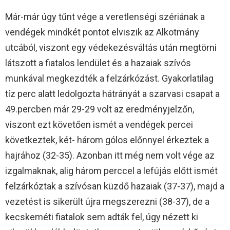
Már-már úgy tűnt vége a veretlenségi szériának a
vendégek mindkét pontot elviszik az Alkotmány
utcából, viszont egy védekezésváltás után megtörni
látszott a fiatalos lendület és a hazaiak szívós
munkával megkezdték a felzárkózást. Gyakorlatilag
tíz perc alatt ledolgozta hátrányát a szarvasi csapat a
49.percben már 29-29 volt az eredményjelzőn,
viszont ezt követően ismét a vendégek percei
következtek, két- három gólos előnnyel érkeztek a
hajrához (32-35). Azonban itt még nem volt vége az
izgalmaknak, alig három perccel a lefújás előtt ismét
felzárkóztak a szívósan küzdő hazaiak (37-37), majd a
vezetést is sikerült újra megszerezni (38-37), de a
kecskeméti fiatalok sem adták fel, úgy nézett ki