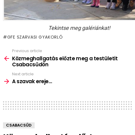
Tekintse meg galériánkat!
GFE SZARVASI GYAKORLÓ
Previous article
See
more
Közmeghallgatás előzte meg a testületit
Csabacsűdön
Next article
A szavak ereje…
CSABACSŰD