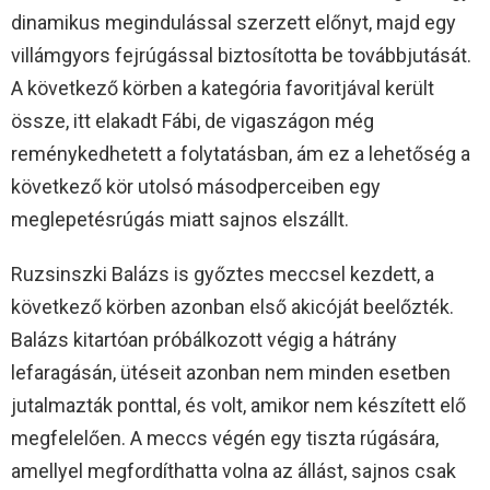
dinamikus megindulással szerzett előnyt, majd egy
villámgyors fejrúgással biztosította be továbbjutását.
A következő körben a kategória favoritjával került
össze, itt elakadt Fábi, de vigaszágon még
reménykedhetett a folytatásban, ám ez a lehetőség a
következő kör utolsó másodperceiben egy
meglepetésrúgás miatt sajnos elszállt.
Ruzsinszki Balázs is győztes meccsel kezdett, a
következő körben azonban első akicóját beelőzték.
Balázs kitartóan próbálkozott végig a hátrány
lefaragásán, ütéseit azonban nem minden esetben
jutalmazták ponttal, és volt, amikor nem készített elő
megfelelően. A meccs végén egy tiszta rúgására,
amellyel megfordíthatta volna az állást, sajnos csak