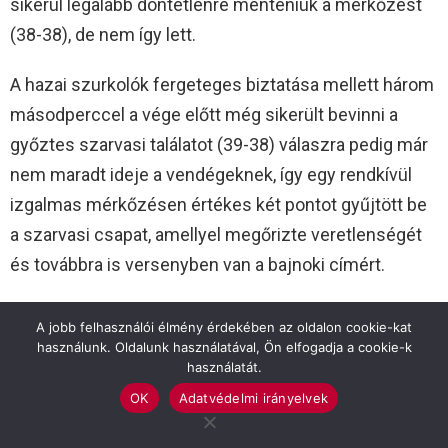
sikerül legalább döntetlenre menteniük a mérkőzést
(38-38), de nem így lett.
A hazai szurkolók fergeteges biztatása mellett három
másodperccel a vége előtt még sikerült bevinni a
győztes szarvasi találatot (39-38) válaszra pedig már
nem maradt ideje a vendégeknek, így egy rendkívül
izgalmas mérkőzésen értékes két pontot gyűjtött be
a szarvasi csapat, amellyel megőrizte veretlenségét
és továbbra is versenyben van a bajnoki címért.
Tusjak János edző: Jól képzett, gyors csapat volt az
A jobb felhasználói élmény érdekében az oldalon cookie-kat
ellenfelünk szinte végtelen frissítési lehetőséggel,
használunk. Oldalunk használatával, Ön elfogadja a cookie-k
használatát.
ezt tudtuk jól, ezért kellett az őszi szünetben is sokat
OK
Adatvédelmi irányelvek
dolgoznunk. Azt mondtam a srácoknak, ha
sebességben és erőben bírni fogjuk, akkor a van