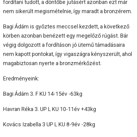
fordítani tudott, a döntőbe jutásért azonban ezt már
nem sikerült megismételnie, így maradt a bronzérem.
Bagi Ádám is győztes meccsel kezdett, a következő
körben azonban benézett egy megelőző rúgást. Bár
végig dolgozott a fordításon jó ütemű támadásaira
nem kapott pontokat, így vigaszágra kényszerült, ahol
magabiztosan nyerte a bronzmérkőzést.
Eredményeink:
Bagi Ádám 3. F KU 14-15év -63kg
Havran Réka 3. UP L KU 10-11év +43kg
Kovács Izabella 3 UP L KU 8-9év -28kg