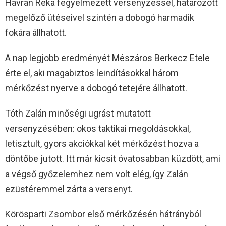
Havran Réka fegyelmezett versenyzéssel, határozott
megelőző ütéseivel szintén a dobogó harmadik
fokára állhatott.
A nap legjobb eredményét Mészáros Berkecz Etele
érte el, aki magabiztos leindításokkal három
mérkőzést nyerve a dobogó tetejére állhatott.
Tóth Zalán minőségi ugrást mutatott
versenyzésében: okos taktikai megoldásokkal,
letisztult, gyors akciókkal két mérkőzést hozva a
döntőbe jutott. Itt már kicsit óvatosabban küzdött, ami
a végső győzelemhez nem volt elég, így Zalán
ezüstéremmel zárta a versenyt.
Körösparti Zsombor első mérkőzésén hátrányból