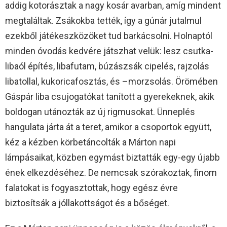
addig kotorásztak a nagy kosár avarban, amíg mindent
megtaláltak. Zsákokba tették, így a gúnár jutalmul
ezekből játékeszközöket tud barkácsolni. Holnaptól
minden óvodás kedvére játszhat velük: lesz csutka-
libaól építés, libafutam, búzászsák cipelés, rajzolás
libatollal, kukoricafosztás, és –morzsolás. Örömében
Gáspár liba csujogatókat tanított a gyerekeknek, akik
boldogan utánozták az új rigmusokat. Ünneplés
hangulata járta át a teret, amikor a csoportok együtt,
kéz a kézben körbetáncolták a Márton napi
lámpásaikat, közben egymást biztatták egy-egy újabb
ének elkezdéséhez. De nemcsak szórakoztak, finom
falatokat is fogyasztottak, hogy egész évre
biztosítsák a jóllakottságot és a bőséget.