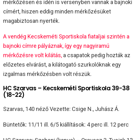
mérkőzésen és idén is versenyben vannak a bajnoki
címért, hiszen eddig minden mérkőzésüket
magabiztosan nyerték.
A vendég Kecskeméti Sportiskola fiataljai szintén a
bajnoki címre pályáznak, így egy nagyiramú
mérkőzésre volt kilátás,
a csapatok pedig hozták az
előzetes elvárást, a kilátogató szurkolóknak egy
izgalmas mérkőzésben volt részük.
HC Szarvas – Kecskeméti Sportiskola 39-38
(18-22)
Szarvas, 140 néző Vezette: Csige N., Juhász Á.
Büntetők: 11/11 ill. 6/5 kiállítások: 4 perc ill. 12 perc