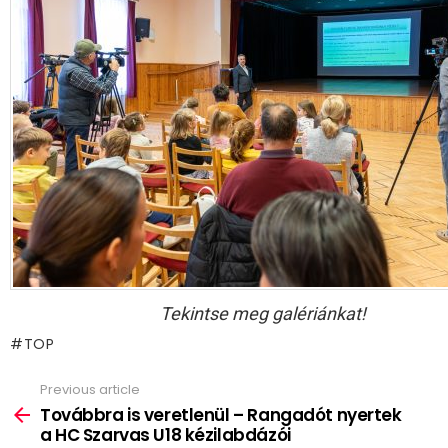
Tekintse meg galériánkat!
TOP
Previous article
See
more
Továbbra is veretlenül – Rangadót nyertek
a HC Szarvas U18 kézilabdázói