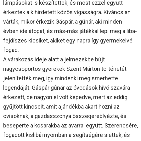
lámpásokat is készítettek, és most ezzel együtt
érkeztek a kihirdetett közös vígasságra. Kíváncsian
várták, mikor érkezik Gáspár, a gúnár, aki minden
évben idelátogat, és más-más játékkal lepi meg a liba-
fejdíszes kicsiket, akiket egy napra így gyermekeivé
fogad.
A várakozás ideje alatt a jelmezekbe bújt
nagycsoportos gyerekek Szent Márton történetét
jelenítették meg, így mindenki megismerhette
legendáját. Gáspár gúnár az óvodások hívó szavára
érkezett, de nagyon el volt képedve, mert az eddig
gyűjtött kincseit, amit ajándékba akart hozni az
ovisoknak, a gazdasszonya összegereblyézte, és
beseperte a kosarakba az avarral együtt. Szerencsére,
fogadott kislibái nyomban a segítségére siettek, és