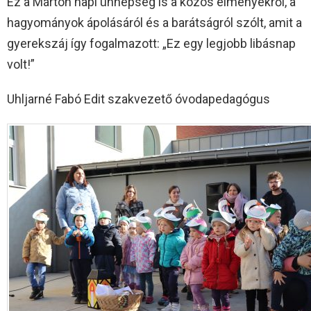
Ez a Márton napi ünnepség is a közös élményekről, a
hagyományok ápolásáról és a barátságról szólt, amit a
gyerekszáj így fogalmazott: „Ez egy legjobb libásnap
volt!”
Uhljarné Fabó Edit szakvezető óvodapedagógus