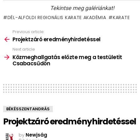
Tekintse meg galériánkat!
DÉL-ALFÖLDI REGIONÁLIS KARATE AKADÉMIA
KARATE
Previous article
See
more
Projektzáró eredményhirdetéssel
Next article
Közmeghallgatás előzte meg a testületit
Csabacsűdön
BÉKÉSSZENTANDRÁS
Projektzáró eredményhirdetéssel
by
Newjság