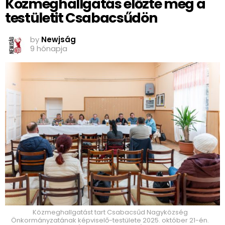
Közmeghallgatás előzte meg a
testületit Csabacsűdön
by
Newjság
9 hónapja
Közmeghallgatást tart Csabacsűd Nagyközség
Önkormányzatának képviselő-testülete 2025. október 21-én.