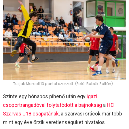
Tusjak Marcell 13 pontot szerzett. (Fotó: Babák Zoltán)
Szinte egy hónapos pihenő után egy
igazi
csoportrangadóval folytatódott a bajnokság
a
HC
Szarvas U18 csapatának
, a szarvasi srácok már több
mint egy éve őrzik veretlenségüket hivatalos