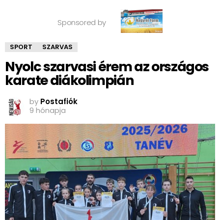
Sponsored by
SPORT
SZARVAS
Nyolc szarvasi érem az országos
karate diákolimpián
by
Postafiók
9 hónapja