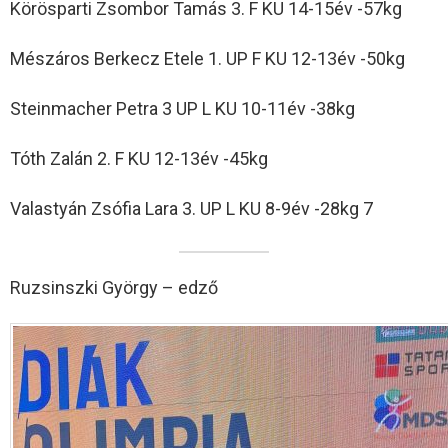
Körösparti Zsombor Tamás 3. F KU 14-15év -57kg
Mészáros Berkecz Etele 1. UP F KU 12-13év -50kg
Steinmacher Petra 3 UP L KU 10-11év -38kg
Tóth Zalán 2. F KU 12-13év -45kg
Valastyán Zsófia Lara 3. UP L KU 8-9év -28kg 7
Ruzsinszki György – edző