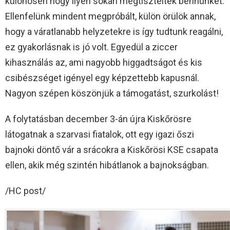
különösen hogy ilyen sokan megtiszteltek bennünket.
Ellenfelünk mindent megpróbált, külön örülök annak,
hogy a váratlanabb helyzetekre is így tudtunk reagálni,
ez gyakorlásnak is jó volt. Egyedül a ziccer
kihasználás az, ami nagyobb higgadtságot és kis
csibészséget igényel egy képzettebb kapusnál.
Nagyon szépen köszönjük a támogatást, szurkolást!
A folytatásban december 3-án újra Kiskőrösre
látogatnak a szarvasi fiatalok, ott egy igazi őszi
bajnoki döntő vár a srácokra a Kiskőrösi KSE csapata
ellen, akik még szintén hibátlanok a bajnokságban.
/HC post/