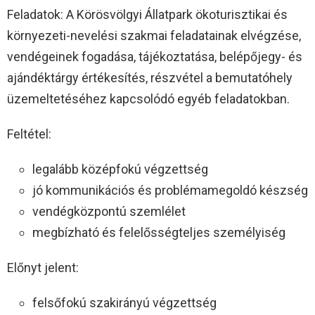
Feladatok: A Körösvölgyi Állatpark ökoturisztikai és
környezeti-nevelési szakmai feladatainak elvégzése,
vendégeinek fogadása, tájékoztatása, belépőjegy- és
ajándéktárgy értékesítés, részvétel a bemutatóhely
üzemeltetéséhez kapcsolódó egyéb feladatokban.
Feltétel:
legalább középfokú végzettség
jó kommunikációs és problémamegoldó készség
vendégközpontú szemlélet
megbízható és felelősségteljes személyiség
Előnyt jelent:
felsőfokú szakirányú végzettség