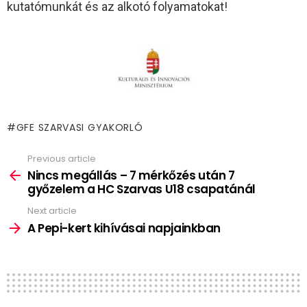
kutatómunkát és az alkotó folyamatokat!
GFE SZARVASI GYAKORLÓ
Previous article
See
more
Nincs megállás – 7 mérkőzés után 7
győzelem a HC Szarvas U18 csapatánál
Next article
A Pepi-kert kihívásai napjainkban