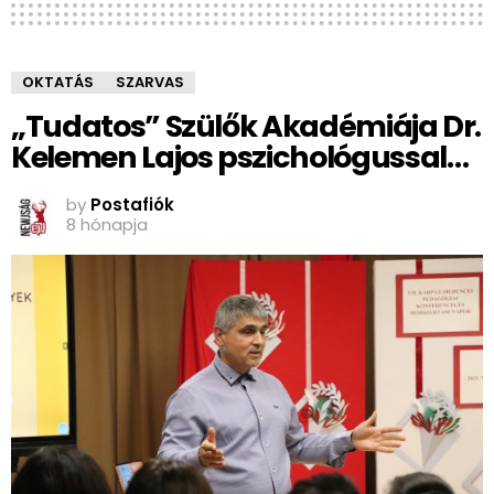
OKTATÁS
SZARVAS
„Tudatos” Szülők Akadémiája Dr.
Kelemen Lajos pszichológussal…
by
Postafiók
8 hónapja