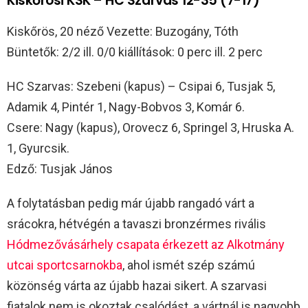
Kiskőrösi KSK – HC Szarvas 12-35 (7-17)
Kiskőrös, 20 néző Vezette: Buzogány, Tóth
Büntetők: 2/2 ill. 0/0 kiállítások: 0 perc ill. 2 perc
HC Szarvas: Szebeni (kapus) – Csipai 6, Tusjak 5,
Adamik 4, Pintér 1, Nagy-Bobvos 3, Komár 6.
Csere: Nagy (kapus), Orovecz 6, Springel 3, Hruska A.
1, Gyurcsik.
Edző: Tusjak János
A folytatásban pedig már újabb rangadó várt a
srácokra, hétvégén a tavaszi bronzérmes rivális
Hódmezővásárhely csapata érkezett az Alkotmány
utcai sportcsarnokba
, ahol ismét szép számú
közönség várta az újabb hazai sikert. A szarvasi
fiatalok nem is okoztak csalódást, a vártnál is nagyobb