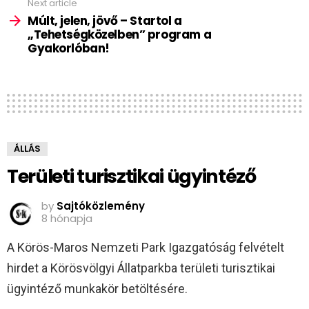
Next article
Múlt, jelen, jövő – Startol a
„Tehetségközelben” program a
Gyakorlóban!
ÁLLÁS
Területi turisztikai ügyintéző
by
Sajtóközlemény
8 hónapja
A Körös-Maros Nemzeti Park Igazgatóság felvételt
hirdet a Körösvölgyi Állatparkba területi turisztikai
ügyintéző munkakör betöltésére.