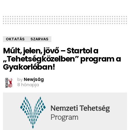
OKTATÁS
SZARVAS
Múlt, jelen, jövő – Startol a
„Tehetségközelben” program a
Gyakorlóban!
by
Newjság
8 hónapja