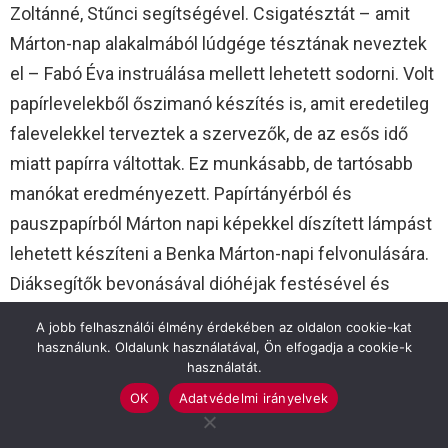
Zoltánné, Stűnci segítségével. Csigatésztát – amit
Márton-nap alakalmából lúdgége tésztának neveztek
el – Fabó Éva instruálása mellett lehetett sodorni. Volt
papírlevelekből őszimanó készítés is, amit eredetileg
falevelekkel terveztek a szervezők, de az esős idő
miatt papírra váltottak. Ez munkásabb, de tartósabb
manókat eredményezett. Papírtányérból és
pauszpapírból Márton napi képekkel díszített lámpást
lehetett készíteni a Benka Márton-napi felvonulására.
Diáksegítők bevonásával dióhéjak festésével és
díszítésével libát lehetett barkácsolni, illetve ki
A jobb felhasználói élmény érdekében az oldalon cookie-kat
lehetett próbálni a lúdtollal való írást is.
használunk. Oldalunk használatával, Ön elfogadja a cookie-k
használatát.
OK
Adatvédelmi irányelvek