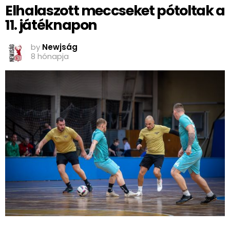
Elhalaszott meccseket pótoltak a
11. játéknapon
by
Newjság
8 hónapja