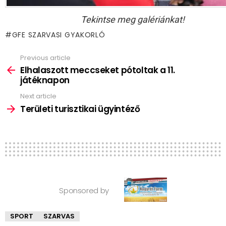
Tekintse meg galériánkat!
GFE SZARVASI GYAKORLÓ
Previous article
See
more
Elhalaszott meccseket pótoltak a 11.
játéknapon
Next article
Területi turisztikai ügyintéző
Sponsored by
SPORT
SZARVAS