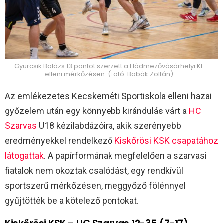
Gyurcsik Balázs 13 pontot szerzett a Hódmezővásárhelyi KE
elleni mérkőzésen. (Fotó: Babák Zoltán)
Az emlékezetes Kecskeméti Sportiskola elleni hazai
győzelem után egy könnyebb kirándulás várt a
HC
Szarvas
U18 kézilabdázóira, akik szerényebb
eredményekkel rendelkező
Kiskőrösi KSK csapatához
látogattak
. A papírformának megfelelően a szarvasi
fiatalok nem okoztak csalódást, egy rendkívül
sportszerű mérkőzésen, meggyőző fölénnyel
gyűjtötték be a kötelező pontokat.