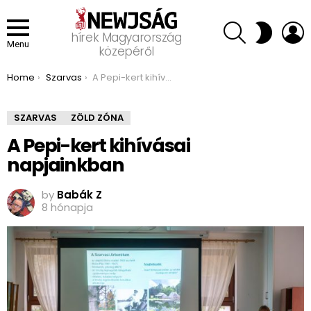
SEARCH
L
SWITCH
hírek Magyarország
SKIN
Menu
közepéről
You are here:
Home
Szarvas
A Pepi-kert kihívásai napjainkban
SZARVAS
ZÖLD ZÓNA
A Pepi-kert kihívásai
napjainkban
by
Babák Z
8 hónapja