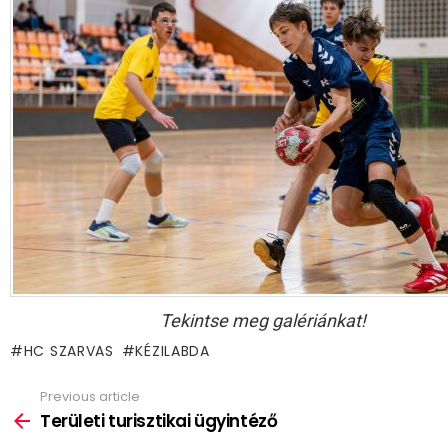
Tekintse meg galériánkat!
HC SZARVAS
KÉZILABDA
Previous article
See
more
Területi turisztikai ügyintéző