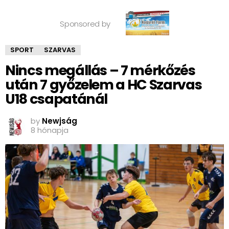
Sponsored by
SPORT
SZARVAS
Nincs megállás – 7 mérkőzés
után 7 győzelem a HC Szarvas
U18 csapatánál
by
Newjság
8 hónapja