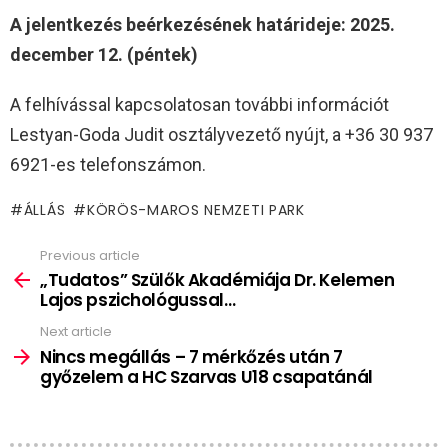
A jelentkezés beérkezésének határideje: 2025.
december 12. (péntek)
A felhívással kapcsolatosan további információt
Lestyan-Goda Judit osztályvezető nyújt, a +36 30 937
6921-es telefonszámon.
ÁLLÁS
KÖRÖS-MAROS NEMZETI PARK
Previous article
See
more
„Tudatos” Szülők Akadémiája Dr. Kelemen
Lajos pszichológussal…
Next article
Nincs megállás – 7 mérkőzés után 7
győzelem a HC Szarvas U18 csapatánál