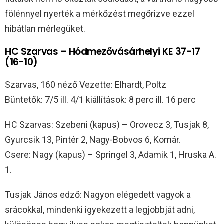
fölénnyel nyerték a mérkőzést megőrizve ezzel
hibátlan mérlegüket.
HC Szarvas – Hódmezővásárhelyi KE 37-17
(16-10)
Szarvas, 160 néző Vezette: Elhardt, Poltz
Büntetők: 7/5 ill. 4/1 kiállítások: 8 perc ill. 16 perc
HC Szarvas: Szebeni (kapus) – Orovecz 3, Tusjak 8,
Gyurcsik 13, Pintér 2, Nagy-Bobvos 6, Komár.
Csere: Nagy (kapus) – Springel 3, Adamik 1, Hruska A.
1.
Tusjak János edző: Nagyon elégedett vagyok a
srácokkal, mindenki igyekezett a legjobbját adni,