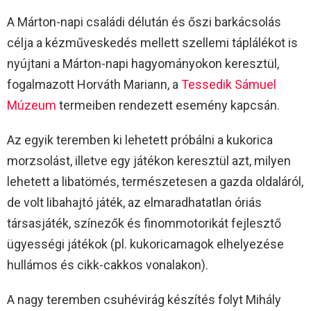
A Márton-napi családi délután és őszi barkácsolás
célja a kézműveskedés mellett szellemi táplálékot is
nyújtani a Márton-napi hagyományokon keresztül,
fogalmazott Horváth Mariann, a
Tessedik Sámuel
Múzeum
termeiben rendezett esemény kapcsán.
Az egyik teremben ki lehetett próbálni a kukorica
morzsolást, illetve egy játékon keresztül azt, milyen
lehetett a libatömés, természetesen a gazda oldaláról,
de volt libahajtó játék, az elmaradhatatlan óriás
társasjáték, színezők és finommotorikát fejlesztő
ügyességi játékok (pl. kukoricamagok elhelyezése
hullámos és cikk-cakkos vonalakon).
A nagy teremben csuhévirág készítés folyt Mihály