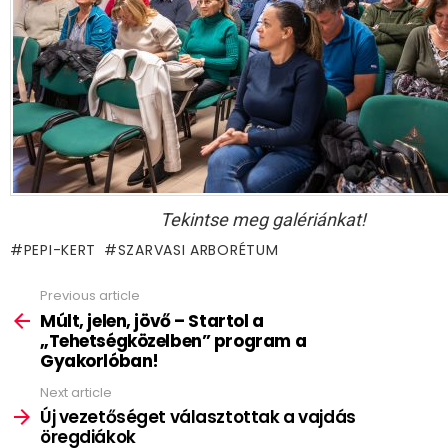
Tekintse meg galériánkat!
PEPI-KERT
SZARVASI ARBORÉTUM
Previous article
See
more
Múlt, jelen, jövő – Startol a
„Tehetségközelben” program a
Gyakorlóban!
Next article
Új vezetőséget választottak a vajdás
öregdiákok