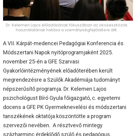
Dr. Kelemen Lajos előadásának fókuszában az okoseszközök
használatának hatása a személyiségfejlődésre állt.
A VII. Kárpát-medencei Pedagógiai Konferencia és
Módszertani Napok nyitóprogramjaként 2025.
november 25-én a GFE Szarvasi
Gyakorlóintézményének előadóterében került
megrendezésre a Szülők Akadémiája tudományt
népszerűsítő programja. Dr. Kelemen Lajos
pszichológust Bíró Gyula főigazgató, c. egyetemi
docens a GFE PK Gyermeknevelési és módszertani
tanszékének oktatója köszöntötte a program
szervezői nevében. A résztvevő mintegy
százharminc érdeklődő szülő és pedagógus,