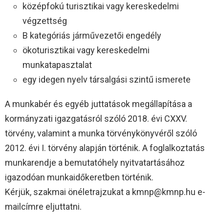
középfokú turisztikai vagy kereskedelmi
végzettség
B kategóriás járművezetői engedély
ökoturisztikai vagy kereskedelmi
munkatapasztalat
egy idegen nyelv társalgási szintű ismerete
A munkabér és egyéb juttatások megállapítása a
kormányzati igazgatásról szóló 2018. évi CXXV.
törvény, valamint a munka törvénykönyvéről szóló
2012. évi I. törvény alapján történik. A foglalkoztatás
munkarendje a bemutatóhely nyitvatartásához
igazodóan munkaidőkeretben történik.
Kérjük, szakmai önéletrajzukat a kmnp@kmnp.hu e-
mailcímre eljuttatni.