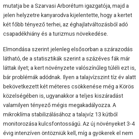
mutatja be a Szarvasi Arborétum igazgatója, majd a
jelen helyzetre kanyarodva kijelentette, hogy a kertet
két főbb tényező terhei, az éghajlatváltozásból adó
csapadékhiány és a turizmus növekedése.
Elmondása szerint jelenleg elsősorban a szárazodás
látható, de a statisztikák szerint a százéves fák már
láttak ilyet; a kert növényzete valószínűleg túléli ezt is,
bár problémák adódnak. Ilyen a talajvízszint tíz év alatt
bekövetkezett két méteres csökkenése még a Körös
közelségében is, ugyanakkor a teljes kiszáradást
valamilyen tényező mégis megakadályozza. A
mikroklíma stabilizálásához a talajvíz 13 kútból
monitorozása kulcsfontosságú. Az új növényeket 3-4
évig intenzíven öntözniük kell, míg a gyökerek el nem