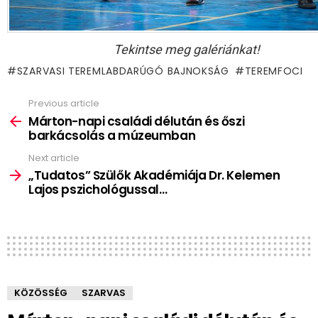
Tekintse meg galériánkat!
SZARVASI TEREMLABDARÚGÓ BAJNOKSÁG
TEREMFOCI
Previous article
See
more
Márton-napi családi délután és őszi
barkácsolás a múzeumban
Next article
„Tudatos” Szülők Akadémiája Dr. Kelemen
Lajos pszichológussal…
KÖZÖSSÉG
SZARVAS