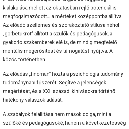
kialakulása mellett az oktatásban rejlő potenciál is
megfogalmazódott… a mértéket középpontba állítva.
Az előadó szellemes és szórakoztató stílusa néhol
„görbetükröt” állított a szülők és pedagógusok, a
gyakorló szakemberek elé is, de mindig megfelelő
mentális megerősítést és támogatást nyújtva. A
közös történetben.
Az előadás „finoman” hozta a pszichológia tudomány
tudománynapi fűszerét. Segítve a jelenségek
megértését, és a XXI. századi kihívásokra történő
hatékony válaszok adását.
A szabályok felállítása nem mások dolga, mint a
szülőké és pedagógusoké, hanem a következetesség