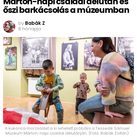
Márton-napi családi délután és
őszi barkácsolás a múzeumban
by
Babák Z
8 hónapja
A kukorica morzsolást is ki lehetett próbálni a Tessedik Sámuel
Múzeum Márton-napi családi délutánján. (Fotó: Babák Zoltán)