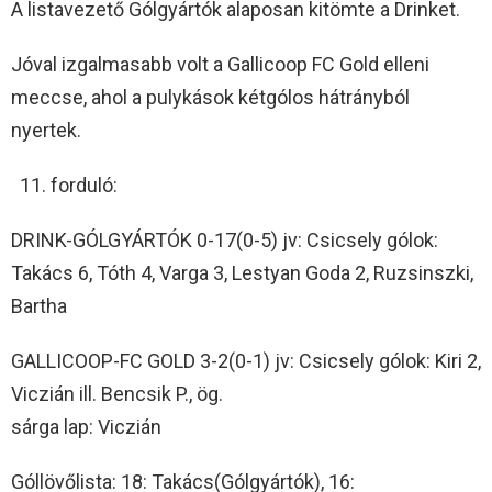
A listavezető Gólgyártók alaposan kitömte a Drinket.
Jóval izgalmasabb volt a Gallicoop FC Gold elleni
meccse, ahol a pulykások kétgólos hátrányból
nyertek.
forduló:
DRINK-GÓLGYÁRTÓK 0-17(0-5) jv: Csicsely gólok:
Takács 6, Tóth 4, Varga 3, Lestyan Goda 2, Ruzsinszki,
Bartha
GALLICOOP-FC GOLD 3-2(0-1) jv: Csicsely gólok: Kiri 2,
Viczián ill. Bencsik P., ög.
sárga lap: Viczián
Góllövőlista: 18: Takács(Gólgyártók), 16: