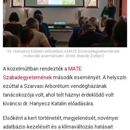
Dr. Hanyecz Katalin előadása a MATE Szabadegyetemének
második eseményén. (Fotó: Babák Zoltán)
A közelmúltban rendezték a
MATE
Szabadegyetemének
második eseményét. A helyszín
ezúttal a Szarvasi Arborétum vendégházának
tanácskozója volt, ahol telt háznyi érdeklődő volt
kíváncsi dr. Hanyecz Katalin előadására.
Elsőként a kert történetét, megjelenését, növényei
adatbázis-kezelését és a klímaváltozás hatásait