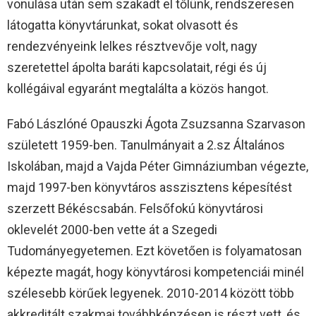
vonulása után sem szakadt el tőlünk, rendszeresen
látogatta könyvtárunkat, sokat olvasott és
rendezvényeink lelkes résztvevője volt, nagy
szeretettel ápolta baráti kapcsolatait, régi és új
kollégáival egyaránt megtalálta a közös hangot.
Fabó Lászlóné Opauszki Ágota Zsuzsanna Szarvason
született 1959-ben. Tanulmányait a 2.sz Általános
Iskolában, majd a Vajda Péter Gimnáziumban végezte,
majd 1997-ben könyvtáros asszisztens képesítést
szerzett Békéscsabán. Felsőfokú könyvtárosi
oklevelét 2000-ben vette át a Szegedi
Tudományegyetemen. Ezt követően is folyamatosan
képezte magát, hogy könyvtárosi kompetenciái minél
szélesebb körűek legyenek. 2010-2014 között több
akkreditált szakmai továbbképzésen is részt vett, és