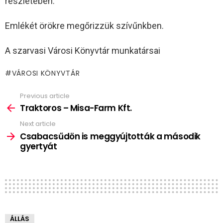
részletében.
Emlékét örökre megőrizzük szívűnkben.
A szarvasi Városi Könyvtár munkatársai
VÁROSI KÖNYVTÁR
Previous article
See
more
Traktoros – Misa-Farm Kft.
Next article
Csabacsűdön is meggyújtották a második
gyertyát
ÁLLÁS