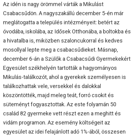
Az idén is nagy örömmel várták a Mikulást
Csabacsűdön. A nagyszakállú december 5-én már
meglátogatta a település intézményeit: betért az
óvodába, iskolába, az Idősek Otthonába, a boltokba és
a hivatalba is, miközben szaloncukorral és kedves
mosollyal lepte meg a csabacsűdieket. Másnap,
december 6-án a Szülők a Csabacsűdi Gyermekekért
Egyesület székhelyén tartották a hagyományos
Mikulás-találkozót, ahol a gyerekek személyesen is
találkozhattak vele, versekkel és dalokkal
köszöntötték, majd meleg teát, forró csokit és
süteményt fogyasztottak. Az este folyamán 50
család 82 gyermeke vett részt ezen a meghitt és
vidám programon. Az esemény költségeit az
egyesület az idei felajánlott adó 1%-ából, összesen