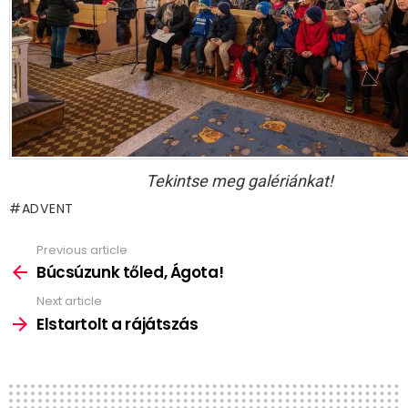
Tekintse meg galériánkat!
ADVENT
Previous article
See
more
Búcsúzunk tőled, Ágota!
Next article
Elstartolt a rájátszás