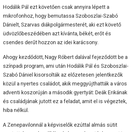
Hodálik Pál ezt követően csak annyira lépett a
mikrofonhoz, hogy bemutassa Szoboszlai-Szabó
Dánielt, Szarvas diákpolgármesterét, aki ezt követő
üdvözlőbeszédében azt kívánta, békét, erőt és
csendes derűt hozzon az idei karácsony.
Ahogy kezdődött, Nagy Róbert dalával fejeződött be a
színpadi program, ami után Hodálik Pál és Szoboszlai-
Szabó Dániel kisorsolták az előzetesen jelentkezők
közül a nyertes családot, akik meggyújthatták a város
adventi koszorúján a második gyertyát: Deák Erikának
és családjának jutott ez a feladat, amit el is végeztek,
hiba nélkül.
A Zenepavilonnál a képviselők ezúttal almás sütit