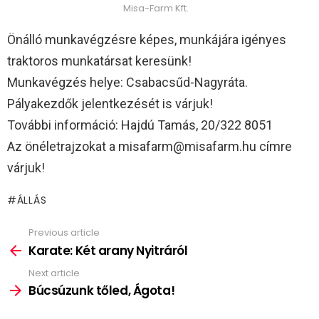
Misa-Farm Kft.
Önálló munkavégzésre képes, munkájára igényes
traktoros munkatársat keresünk!
Munkavégzés helye: Csabacsűd-Nagyráta.
Pályakezdők jelentkezését is várjuk!
További információ: Hajdú Tamás, 20/322 8051
Az önéletrajzokat a misafarm@misafarm.hu címre
várjuk!
ÁLLÁS
Previous article
See
more
Karate: Két arany Nyitráról
Next article
Búcsúzunk tőled, Ágota!