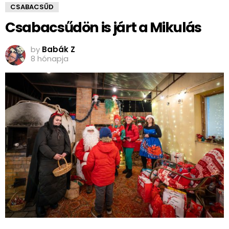
CSABACSŰD
Csabacsűdön is járt a Mikulás
by
Babák Z
8 hónapja