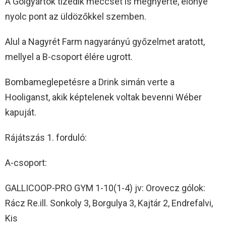
A Gólgyártók tizedik meccsét is megnyerte, előnye
nyolc pont az üldözőkkel szemben.
Alul a Nagyrét Farm nagyarányú győzelmet aratott,
mellyel a B-csoport élére ugrott.
Bombameglepetésre a Drink simán verte a
Hooliganst, akik képtelenek voltak bevenni Wéber
kapuját.
Rájátszás 1. forduló:
A-csoport:
GALLICOOP-PRO GYM 1-10(1-4) jv: Orovecz gólok:
Rácz Re.ill. Sonkoly 3, Borgulya 3, Kajtár 2, Endrefalvi,
Kis