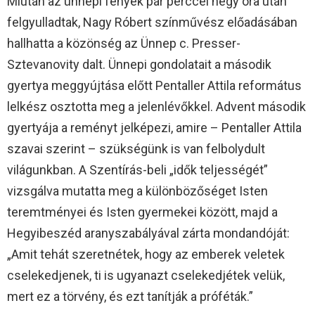
Miután az ünnepi fények pár perccel négy óra után
felgyulladtak, Nagy Róbert színművész előadásában
hallhatta a közönség az Ünnep c. Presser-
Sztevanovity dalt. Ünnepi gondolatait a második
gyertya meggyújtása előtt Pentaller Attila református
lelkész osztotta meg a jelenlévőkkel. Advent második
gyertyája a reményt jelképezi, amire – Pentaller Attila
szavai szerint – szükségünk is van felbolydult
világunkban. A Szentírás-beli „idők teljességét”
vizsgálva mutatta meg a különbözőséget Isten
teremtményei és Isten gyermekei között, majd a
Hegyibeszéd aranyszabályával zárta mondandóját:
„Amit tehát szeretnétek, hogy az emberek veletek
cselekedjenek, ti is ugyanazt cselekedjétek velük,
mert ez a törvény, és ezt tanítják a próféták.”