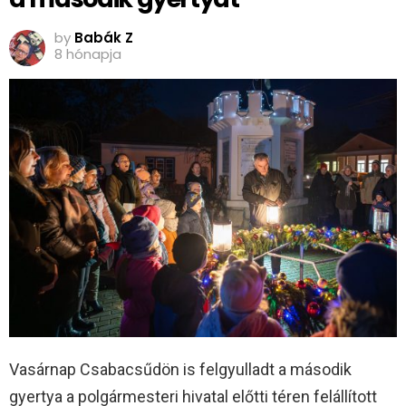
by
Babák Z
8 hónapja
Vasárnap Csabacsűdön is felgyulladt a második
gyertya a polgármesteri hivatal előtti téren felállított