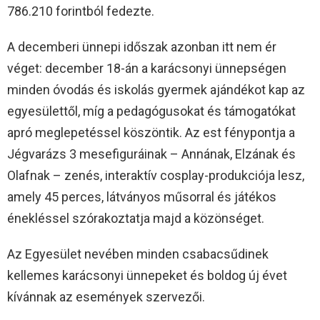
786.210 forintból fedezte.
A decemberi ünnepi időszak azonban itt nem ér
véget: december 18-án a karácsonyi ünnepségen
minden óvodás és iskolás gyermek ajándékot kap az
egyesülettől, míg a pedagógusokat és támogatókat
apró meglepetéssel köszöntik. Az est fénypontja a
Jégvarázs 3 mesefiguráinak – Annának, Elzának és
Olafnak – zenés, interaktív cosplay-produkciója lesz,
amely 45 perces, látványos műsorral és játékos
énekléssel szórakoztatja majd a közönséget.
Az Egyesület nevében minden csabacsűdinek
kellemes karácsonyi ünnepeket és boldog új évet
kívánnak az események szervezői.