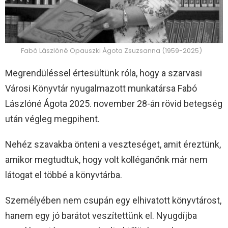
Fabó Lászlóné Opauszki Ágota Zsuzsanna (1959-2025)
Megrendüléssel értesültünk róla, hogy a szarvasi
Városi Könyvtár nyugalmazott munkatársa Fabó
Lászlóné Ágota 2025. november 28-án rövid betegség
után végleg megpihent.
Nehéz szavakba önteni a veszteséget, amit éreztünk,
amikor megtudtuk, hogy volt kolléganőnk már nem
látogat el többé a könyvtárba.
Személyében nem csupán egy elhivatott könyvtárost,
hanem egy jó barátot veszítettünk el. Nyugdíjba