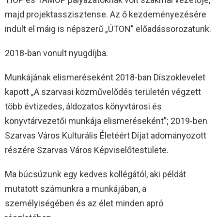
majd projektasszisztense. Az ő kezdeményezésére
indult el máig is népszerű „ÚTON” előadássorozatunk.
2018-ban vonult nyugdíjba.
Munkájának elismeréseként 2018-ban Díszoklevelet
kapott „A szarvasi közművelődés területén végzett
több évtizedes, áldozatos könyvtárosi és
könyvtárvezetői munkája elismeréseként”; 2019-ben
Szarvas Város Kulturális Életéért Díjat adományozott
részére Szarvas Város Képviselőtestülete.
Ma búcsúzunk egy kedves kollégától, aki példát
mutatott számunkra a munkájában, a
személyiségében és az élet minden apró