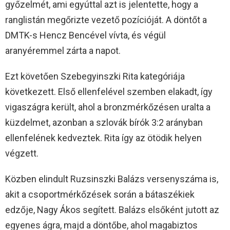
győzelmét, ami egyúttal azt is jelentette, hogy a
ranglistán megőrizte vezető pozícióját. A döntőt a
DMTK-s Hencz Bencével vívta, és végül
aranyéremmel zárta a napot.
Ezt követően Szebegyinszki Rita kategóriája
következett. Első ellenfelével szemben elakadt, így
vigaszágra került, ahol a bronzmérkőzésen uralta a
küzdelmet, azonban a szlovák bírók 3:2 arányban
ellenfelének kedveztek. Rita így az ötödik helyen
végzett.
Közben elindult Ruzsinszki Balázs versenyszáma is,
akit a csoportmérkőzések során a bátaszékiek
edzője, Nagy Ákos segített. Balázs elsőként jutott az
egyenes ágra, majd a döntőbe, ahol magabiztos