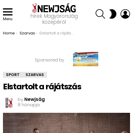
SEARCH
L
SWITCH
hírek Magyarország
SKIN
Menu
közepéről
You are here:
Home
Szarvas
Elstartolt a rájátszás
Sponsored by
SPORT
SZARVAS
Elstartolt a rájátszás
by
Newjság
8 hónapja