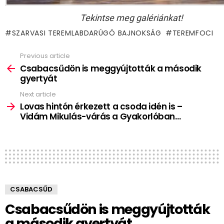
Tekintse meg galériánkat!
SZARVASI TEREMLABDARÚGÓ BAJNOKSÁG
TEREMFOCI
Previous article
See
more
Csabacsűdön is meggyújtották a második
gyertyát
Next article
Lovas hintón érkezett a csoda idén is –
Vidám Mikulás-várás a Gyakorlóban…
CSABACSŰD
Csabacsűdön is meggyújtották
a második gyertyát