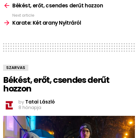
more
Békést, erőt, csendes derűt hozzon
Next article
Karate: Két arany Nyitráról
SZARVAS
Békést, erőt, csendes derűt
hozzon
by
Tatai László
8 hónapja