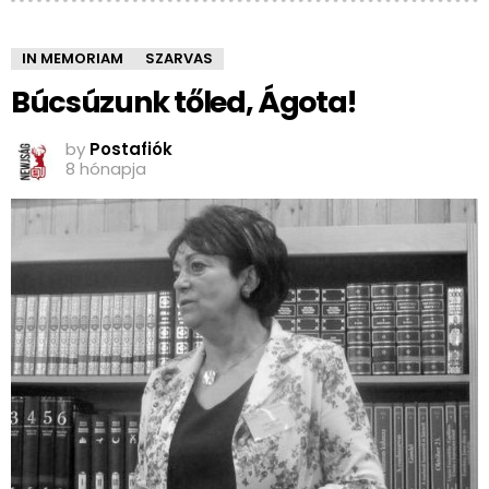
IN MEMORIAM
SZARVAS
Búcsúzunk tőled, Ágota!
by
Postafiók
8 hónapja