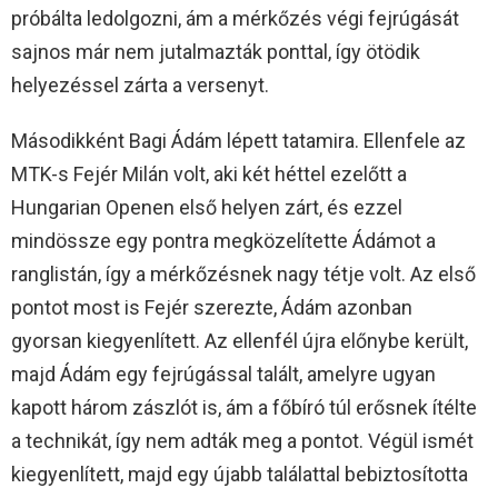
próbálta ledolgozni, ám a mérkőzés végi fejrúgását
sajnos már nem jutalmazták ponttal, így ötödik
helyezéssel zárta a versenyt.
Másodikként Bagi Ádám lépett tatamira. Ellenfele az
MTK-s Fejér Milán volt, aki két héttel ezelőtt a
Hungarian Openen első helyen zárt, és ezzel
mindössze egy pontra megközelítette Ádámot a
ranglistán, így a mérkőzésnek nagy tétje volt. Az első
pontot most is Fejér szerezte, Ádám azonban
gyorsan kiegyenlített. Az ellenfél újra előnybe került,
majd Ádám egy fejrúgással talált, amelyre ugyan
kapott három zászlót is, ám a főbíró túl erősnek ítélte
a technikát, így nem adták meg a pontot. Végül ismét
kiegyenlített, majd egy újabb találattal bebiztosította