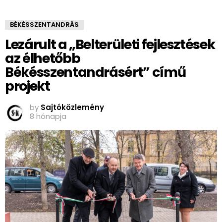
BÉKÉSSZENTANDRÁS
Lezárult a „Belterületi fejlesztések
az élhetőbb
Békésszentandrásért” című
projekt
by
Sajtóközlemény
8 hónapja