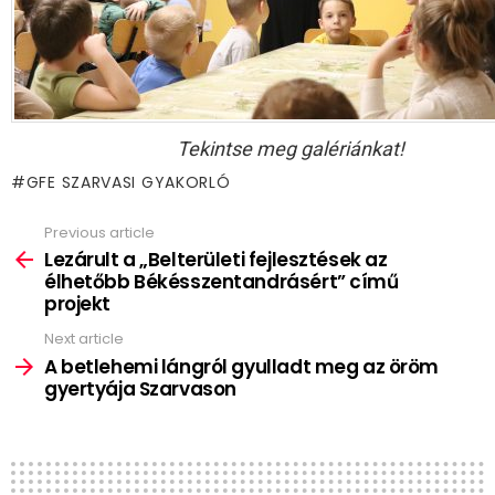
Tekintse meg galériánkat!
GFE SZARVASI GYAKORLÓ
Previous article
See
more
Lezárult a „Belterületi fejlesztések az
élhetőbb Békésszentandrásért” című
projekt
Next article
A betlehemi lángról gyulladt meg az öröm
gyertyája Szarvason