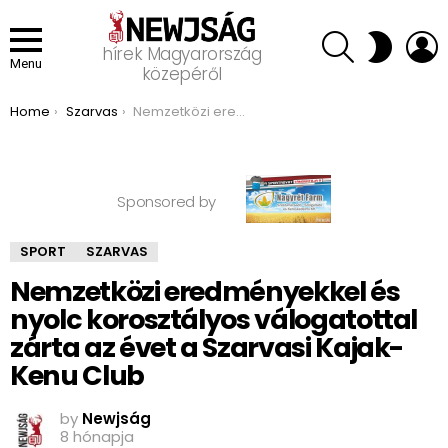
SEARCH
L
SWITCH
hírek Magyarország
SKIN
Menu
közepéről
You are here:
Home
Szarvas
Nemzetközi eredményekkel és nyolc korosztályos válogatottal zárta az évet a Szarvasi Kajak-Kenu Club
Sponsored by
SPORT
SZARVAS
Nemzetközi eredményekkel és
nyolc korosztályos válogatottal
zárta az évet a Szarvasi Kajak-
Kenu Club
by
Newjság
8 hónapja