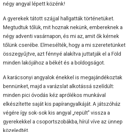
négy angyal lépett közénk!
A gyerekek tátott szájjal hallgatták történetüket.
Megtudtuk tőlük, mit hoznak nekünk, embereknek a
négy adventi vasárnapon, és mi az, amit ők kérnek
tőlünk cserébe. Elmesélték, hogy a mi szeretetünket
összegyűjtve, azt fénnyé alakítva juttatják el a Föld
minden lakójához a békét és a boldogságot.
A karácsonyi angyalok énekkel is megajándékoztak
bennünket, majd a varázslat alkotássá szelídült:
minden pici óvodás kéz aprólékos munkával
elkészítette saját kis papírangyalkáját. A játszóház
végére így sok-sok kis angyal „repült” vissza a
gyerekekkel a csoportszobákba, hírül víve az ünnep
közeledtét.