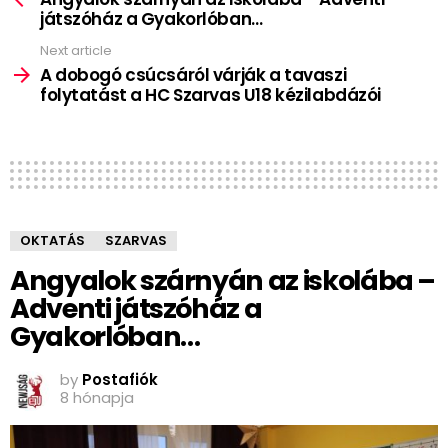
játszóház a Gyakorlóban…
Next article
A dobogó csúcsáról várják a tavaszi
folytatást a HC Szarvas U18 kézilabdázói
OKTATÁS
SZARVAS
Angyalok szárnyán az iskolába –
Adventi játszóház a
Gyakorlóban…
by
Postafiók
8 hónapja