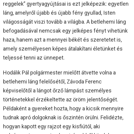
reggelek” gyertyagyújtásai is ezt jelképezik: egyetlen
láng, amelyről újabb és újabb fény gyullad, Isten
világosságát viszi tovább a világba. A betlehemi láng
befogadásával nemcsak egy jelképes fényt vihetünk
haza, hanem azt a mennyei békét és szeretetet is,
amely személyesen képes átalakítani életünket és
teljessé tenni az ünnepet.
Hodálik Pál polgármester mielőtt átvette volna a
betlehemi láng felelősétől, Závoda Ferenc
képviselőtől a lángot őrző lámpást személyes
történetekkel érzékeltette az öröm jelentőségét.
Példaként a gyereket hozta, hogy a kicsik mennyire
tudnak apró dolgoknak is őszintén örülni. Felidézte,
hogyan kapott egy rajzot egy kisfiútól, aki