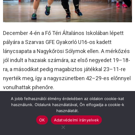
December 4-én a Fő Téri Általános Iskolában lépett
pályára a Szarvas GFE Gyakorló U16-os kadett
lánycsapata a Nagykőrösi Sólymok ellen. A mérkőzés
jól indult a hazaiak számára, az első negyedet 19–18-
ra, a másodikat pedig magabiztos játékkal 23–11-re
nyerték meg, így a nagyszünetben 42–29-es előnnyel
vonulhattak pihenőre.
A jobb felhasználói élmény érdekében az oldalon cookie-kat
A fordulás után azonban megváltozott a játék képe. A
használunk. Oldalunk használatával, Ön elfogadja a cookie-k
vendégek rendezték soraikat, és a harmadik
használatát.
negyedben 17–8-ra csökkentették a hátrányukat. Az
OK
Adatvédelmi irányelvek
utolsó játékrészben tovább nőtt a Nagykőrös fölénye,