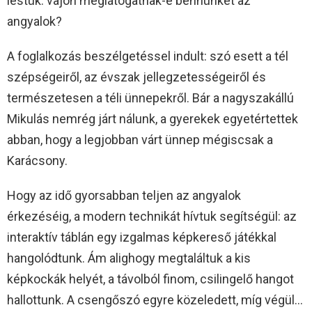
lestük: vajon meglátogatnak-e bennünket az
angyalok?
A foglalkozás beszélgetéssel indult: szó esett a tél
szépségeiről, az évszak jellegzetességeiről és
természetesen a téli ünnepekről. Bár a nagyszakállú
Mikulás nemrég járt nálunk, a gyerekek egyetértettek
abban, hogy a legjobban várt ünnep mégiscsak a
Karácsony.
Hogy az idő gyorsabban teljen az angyalok
érkezéséig, a modern technikát hívtuk segítségül: az
interaktív táblán egy izgalmas képkereső játékkal
hangolódtunk. Ám alighogy megtaláltuk a kis
képkockák helyét, a távolból finom, csilingelő hangot
hallottunk. A csengőszó egyre közeledett, míg végül…