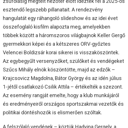
zsúfolásig megtelt nézőtér előtt idézték fel a 2025-ös
esztendő legszebb pillanatait. A rendezvény
hangulatát egy ráhangoló slideshow és az idei évet
összefoglaló kisfilm alapozta meg, amelyekben
többek között a háromszoros világbajnok Keller Gergő
gyermekkori képei és a kétszeres ORV-győztes
Velencei Boldizsár korai sikerei is visszaköszöntek.
Az egybegyűlt versenyzőket, szülőket és vendégeket
Szűcs Mihály elnök köszöntötte, majd az edzők –
Krajcsovicz Magdolna, Bátor György és az idén július
1-jétől csatlakozó Csilik Attila – értékelték a szezont.
Az esemény rangját emelte, hogy a klub munkájáról
és eredményeiről országos sportszakmai vezetők és
politikai döntéshozók is elismerően szóltak.
A felszólaló vendégek – köztük Hadvina Gergely, a