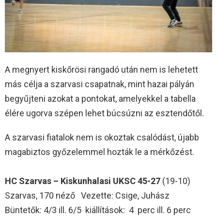
A megnyert kiskőrösi rangadó után nem is lehetett
más célja a szarvasi csapatnak, mint hazai pályán
begyűjteni azokat a pontokat, amelyekkel a tabella
élére ugorva szépen lehet búcsúzni az esztendőtől.
A szarvasi fiatalok nem is okoztak csalódást, újabb
magabiztos győzelemmel hozták le a mérkőzést.
HC Szarvas – Kiskunhalasi UKSC 45-27
(19-10)
Szarvas, 170 néző Vezette: Csige, Juhász
Büntetők: 4/3 ill. 6/5 kiállítások: 4 perc ill. 6 perc