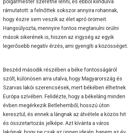
polgármester szeretne lenni, és ebből kiindulva
rámutatott: a felnőttek sokszor annyira rohannak,
hogy észre sem veszik az élet apró örömeit.
Hangsúlyozta, mennyire fontos megtanulni örülni
mások sikerének is, hiszen az irigység az egyik
legerősebb negatív érzés, ami gyengíti a közösséget.
Beszéd második részében a béke fontosságáról
szólt, különösen arra utalva, hogy Magyarország és
Szarvas lakói szerencsések, mert békében élhetnek
Európa szívében. Felidézte, hogy a békeláng minden
évben megérkezik Betlehemből, hosszú úton
keresztül, és ennek a lángnak az átvétele a közös hit
és összetartozás jelképe. Azt kívánta a város
lakóinak, hogy ne csak az ünnep idején, hanem az év