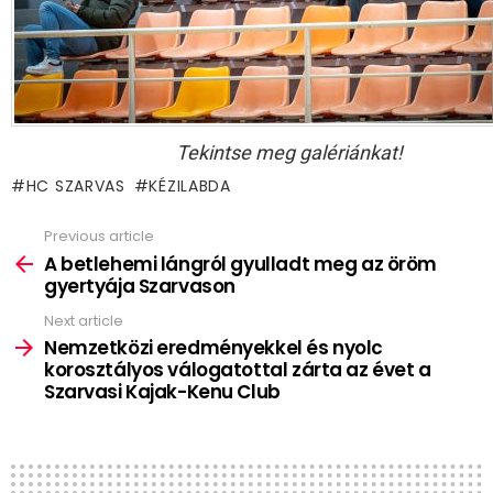
Tekintse meg galériánkat!
HC SZARVAS
KÉZILABDA
Previous article
See
more
A betlehemi lángról gyulladt meg az öröm
gyertyája Szarvason
Next article
Nemzetközi eredményekkel és nyolc
korosztályos válogatottal zárta az évet a
Szarvasi Kajak-Kenu Club