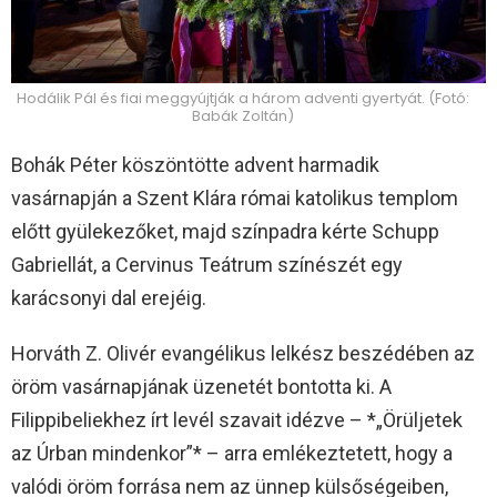
Hodálik Pál és fiai meggyújtják a három adventi gyertyát. (Fotó:
Babák Zoltán)
Bohák Péter köszöntötte advent harmadik
vasárnapján a Szent Klára római katolikus templom
előtt gyülekezőket, majd színpadra kérte Schupp
Gabriellát, a Cervinus Teátrum színészét egy
karácsonyi dal erejéig.
Horváth Z. Olivér evangélikus lelkész beszédében az
öröm vasárnapjának üzenetét bontotta ki. A
Filippibeliekhez írt levél szavait idézve – *„Örüljetek
az Úrban mindenkor”* – arra emlékeztetett, hogy a
valódi öröm forrása nem az ünnep külsőségeiben,