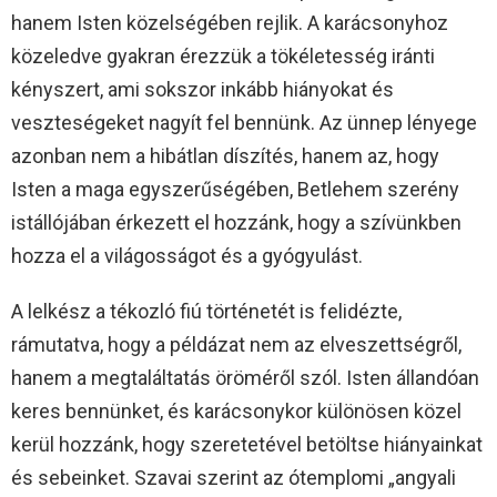
hanem Isten közelségében rejlik. A karácsonyhoz
közeledve gyakran érezzük a tökéletesség iránti
kényszert, ami sokszor inkább hiányokat és
veszteségeket nagyít fel bennünk. Az ünnep lényege
azonban nem a hibátlan díszítés, hanem az, hogy
Isten a maga egyszerűségében, Betlehem szerény
istállójában érkezett el hozzánk, hogy a szívünkben
hozza el a világosságot és a gyógyulást.
A lelkész a tékozló fiú történetét is felidézte,
rámutatva, hogy a példázat nem az elveszettségről,
hanem a megtaláltatás öröméről szól. Isten állandóan
keres bennünket, és karácsonykor különösen közel
kerül hozzánk, hogy szeretetével betöltse hiányainkat
és sebeinket. Szavai szerint az ótemplomi „angyali