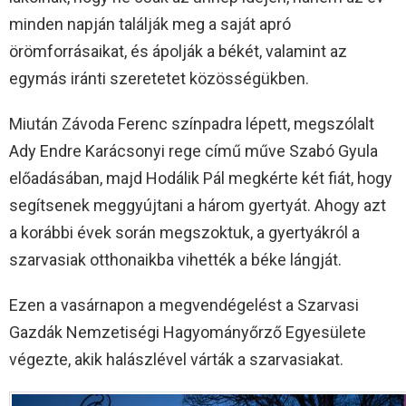
minden napján találják meg a saját apró
örömforrásaikat, és ápolják a békét, valamint az
egymás iránti szeretetet közösségükben.
Miután Závoda Ferenc színpadra lépett, megszólalt
Ady Endre Karácsonyi rege című műve Szabó Gyula
előadásában, majd Hodálik Pál megkérte két fiát, hogy
segítsenek meggyújtani a három gyertyát. Ahogy azt
a korábbi évek során megszoktuk, a gyertyákról a
szarvasiak otthonaikba vihették a béke lángját.
Ezen a vasárnapon a megvendégelést a Szarvasi
Gazdák Nemzetiségi Hagyományőrző Egyesülete
végezte, akik halászlével várták a szarvasiakat.