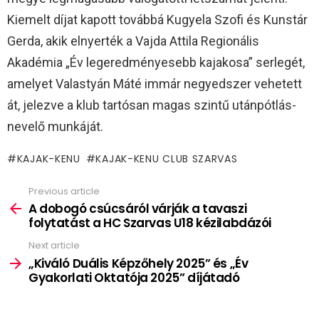
Kiemelt díjat kapott továbbá Kugyela Szofi és Kunstár
Gerda, akik elnyerték a Vajda Attila Regionális
Akadémia „Év legeredményesebb kajakosa” serlegét,
amelyet Valastyán Máté immár negyedszer vehetett
át, jelezve a klub tartósan magas szintű utánpótlás-
nevelő munkáját.
KAJAK-KENU
KAJAK-KENU CLUB SZARVAS
Previous article
See
more
A dobogó csúcsáról várják a tavaszi
folytatást a HC Szarvas U18 kézilabdázói
Next article
„Kiváló Duális Képzőhely 2025” és „Év
Gyakorlati Oktatója 2025” díjátadó