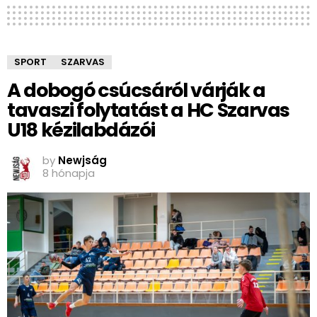
SPORT
SZARVAS
A dobogó csúcsáról várják a
tavaszi folytatást a HC Szarvas
U18 kézilabdázói
by
Newjság
8 hónapja