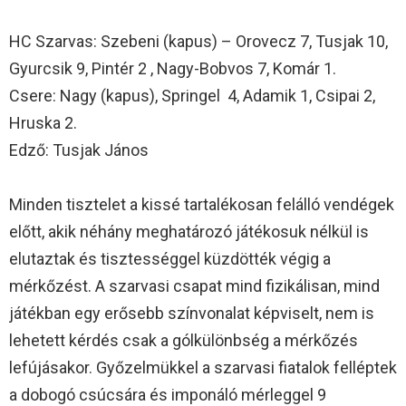
HC Szarvas: Szebeni (kapus) – Orovecz 7, Tusjak 10,
Gyurcsik 9, Pintér 2 , Nagy-Bobvos 7, Komár 1.
Csere: Nagy (kapus), Springel 4, Adamik 1, Csipai 2,
Hruska 2.
Edző: Tusjak János
Minden tisztelet a kissé tartalékosan felálló vendégek
előtt, akik néhány meghatározó játékosuk nélkül is
elutaztak és tisztességgel küzdötték végig a
mérkőzést. A szarvasi csapat mind fizikálisan, mind
játékban egy erősebb színvonalat képviselt, nem is
lehetett kérdés csak a gólkülönbség a mérkőzés
lefújásakor. Győzelmükkel a szarvasi fiatalok felléptek
a dobogó csúcsára és imponáló mérleggel 9