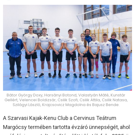
Bátor György Doxy, Harsányi Botond, Valastyán Máté, Kunstár
Gellért, Velencei Boldizsár, Csilik Szofi, Csilik Attila, Csilik Natasa,
Szilágyi László, Krajcsovicz Magdolna és Bajusz Bende.
A Szarvasi Kajak-Kenu Club a Cervinus Teátrum
Margócsy termében tartotta évzáró ünnepségét, ahol