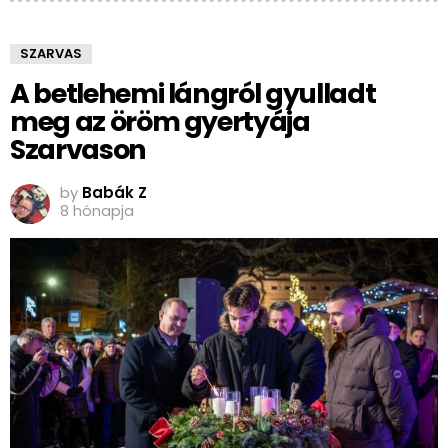
SZARVAS
A betlehemi lángról gyulladt
meg az öröm gyertyája
Szarvason
by
Babák Z
8 hónapja