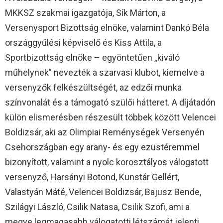
MKKSZ szakmai igazgatója, Sík Márton, a
Versenysport Bizottság elnöke, valamint Dankó Béla
országgyűlési képviselő és Kiss Attila, a
Sportbizottság elnöke – egyöntetűen „kiváló
műhelynek” nevezték a szarvasi klubot, kiemelve a
versenyzők felkészültségét, az edzői munka
színvonalát és a támogató szülői hátteret. A díjátadón
külön elismerésben részesült többek között Velencei
Boldizsár, aki az Olimpiai Reménységek Versenyén
Csehországban egy arany- és egy ezüstéremmel
bizonyított, valamint a nyolc korosztályos válogatott
versenyző, Harsányi Botond, Kunstár Gellért,
Valastyán Máté, Velencei Boldizsár, Bajusz Bende,
Szilágyi László, Csilik Natasa, Csilik Szofi, ami a
megye legmagasabb válogatotti létszámát jelenti.