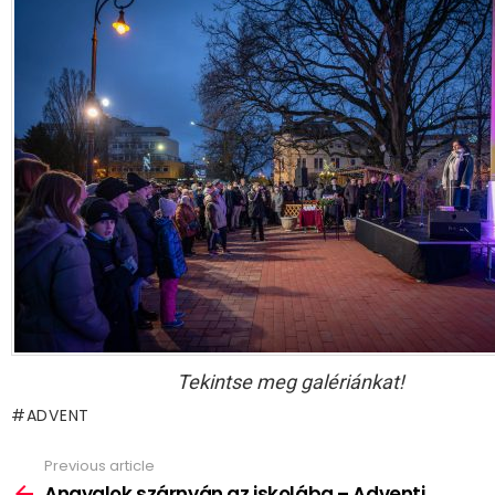
Tekintse meg galériánkat!
ADVENT
Previous article
See
more
Angyalok szárnyán az iskolába – Adventi