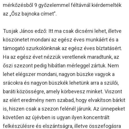
mérkőzésből 9 győzelemmel féltávnál kiérdemelték
az „Ősz bajnoka címet”.
Tusjak János edző: Itt ma csak dicsérni lehet, illetve
köszönetet mondani az egész éves munkáért és a
támogató szurkolóinknak az egész éves bíztatásért.
Ha az egész évet nézzük veretlenek maradtunk, az
őszi szezont pedig hibátlan mérleggel zártuk. Nem
lehet elégszer mondani, nagyon büszke vagyok a
srácokra és nagyon büszkék lehetünk arra a szülői,
baráti közösségre, amely körbevesz minket. Viszont
az elért eredmény nem szabad, hogy elvakítson bárkit
is, hiszen csak a szezon felénél járunk. Az ünnepeket
követően az újévben is ugyan ilyen koncentrált
felkészülésre és elszántságra, illetve összefogásra