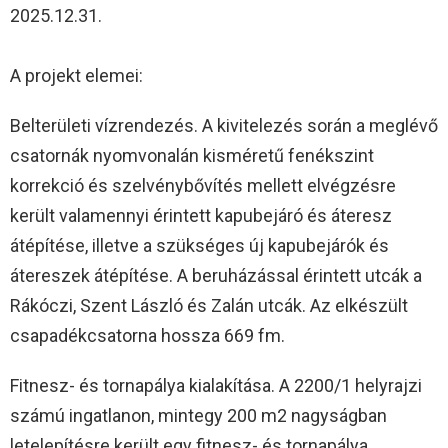
2025.12.31.
A projekt elemei:
Belterületi vízrendezés. A kivitelezés során a meglévő
csatornák nyomvonalán kisméretű fenékszint
korrekció és szelvénybővítés mellett elvégzésre
került valamennyi érintett kapubejáró és áteresz
átépítése, illetve a szükséges új kapubejárók és
átereszek átépítése. A beruházással érintett utcák a
Rákóczi, Szent László és Zalán utcák. Az elkészült
csapadékcsatorna hossza 669 fm.
Fitnesz- és tornapálya kialakítása. A 2200/1 helyrajzi
számú ingatlanon, mintegy 200 m2 nagyságban
letelepítésre került egy fitnesz- és tornapálya.