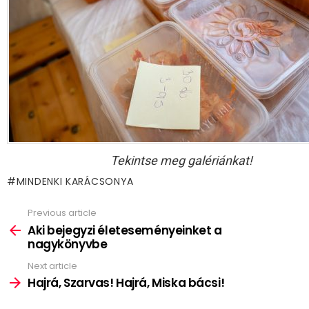
Tekintse meg galériánkat!
MINDENKI KARÁCSONYA
Previous article
See
more
Aki bejegyzi életeseményeinket a
nagykönyvbe
Next article
Hajrá, Szarvas! Hajrá, Miska bácsi!