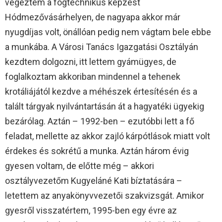
végeztem a fogtechnikus képzést
Hódmezővásárhelyen, de nagyapa akkor már
nyugdíjas volt, önállóan pedig nem vágtam bele ebbe
a munkába. A Városi Tanács Igazgatási Osztályán
kezdtem dolgozni, itt lettem gyámügyes, de
foglalkoztam akkoriban mindennel a tehenek
krotáliájától kezdve a méhészek értesítésén és a
talált tárgyak nyilvántartásán át a hagyatéki ügyekig
bezárólag. Aztán – 1992-ben – ezutóbbi lett a fő
feladat, mellette az akkor zajló kárpótlások miatt volt
érdekes és sokrétű a munka. Aztán három évig
gyesen voltam, de előtte még – akkori
osztályvezetőm Kugyeláné Kati bíztatására –
letettem az anyakönyvvezetői szakvizsgát. Amikor
gyesről visszatértem, 1995-ben egy évre az