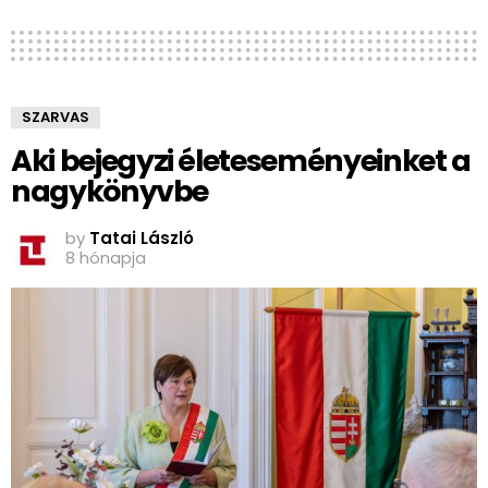
SZARVAS
Aki bejegyzi életeseményeinket a
nagykönyvbe
by
Tatai László
8 hónapja