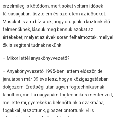
érzelmileg is kötődöm, mert sokat voltam idősek
társaságában, tisztelem és szeretem az időseket.
Másokat is arra bíztatok, hogy örüljünk a köztünk élő
felmenőknek, lássuk meg bennük azokat az
értékeket, melyet az évek során felhalmoztak, mellyel
ők is segíteni tudnak nekünk.
– Mikor lettél anyakönyvvezető?
– Anyakönyvvezető 1995-ben lettem először, de
januárban már 39 éve lesz, hogy a közigazgatásban
dolgozom. Érettségi után ugyan fogtechnikusnak
tanultam, mert a nagyapám fogtechnikus mester volt,
mellette mi, gyerekek is belenőttünk a szakmába,
fogakkal játszottunk, gipszet öntöttünk. El is