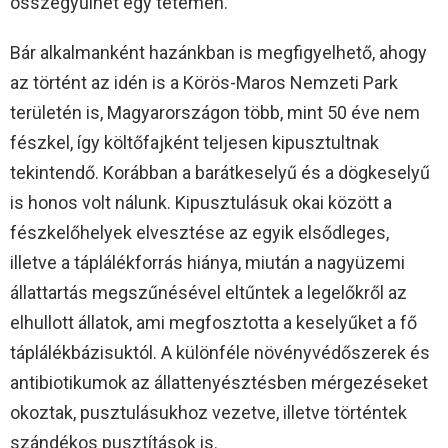
összegyűlhet egy tetemen.
Bár alkalmanként hazánkban is megfigyelhető, ahogy
az történt az idén is a Körös-Maros Nemzeti Park
területén is, Magyarországon több, mint 50 éve nem
fészkel, így költőfajként teljesen kipusztultnak
tekintendő. Korábban a barátkeselyű és a dögkeselyű
is honos volt nálunk. Kipusztulásuk okai között a
fészkelőhelyek elvesztése az egyik elsődleges,
illetve a táplálékforrás hiánya, miután a nagyüzemi
állattartás megszűnésével eltűntek a legelőkről az
elhullott állatok, ami megfosztotta a keselyűket a fő
táplálékbázisuktól. A különféle növényvédőszerek és
antibiotikumok az állattenyésztésben mérgezéseket
okoztak, pusztulásukhoz vezetve, illetve történtek
szándékos pusztítások is.