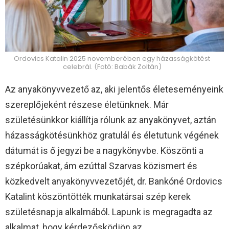
Ordovics Katalin 2025 novemberében egy házasságkötést
celebrál. (Fotó: Babák Zoltán)
Az anyakönyvvezető az, aki jelentős életeseményeink
szereplőjeként részese életünknek. Már
születésünkkor kiállítja rólunk az anyakönyvet, aztán
házasságkötésünkhöz gratulál és életutunk végének
dátumát is ő jegyzi be a nagykönyvbe. Köszönti a
szépkorúakat, ám ezúttal Szarvas közismert és
közkedvelt anyakönyvvezetőjét, dr. Bankóné Ordovics
Katalint köszöntötték munkatársai szép kerek
születésnapja alkalmából. Lapunk is megragadta az
alkalmat, hogy kérdezősködjön az