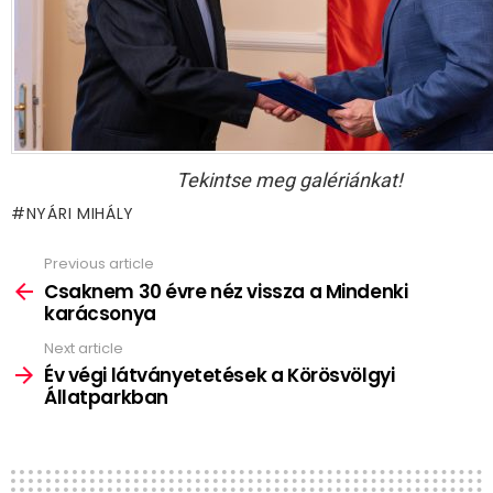
Tekintse meg galériánkat!
NYÁRI MIHÁLY
Previous article
See
more
Csaknem 30 évre néz vissza a Mindenki
karácsonya
Next article
Év végi látványetetések a Körösvölgyi
Állatparkban