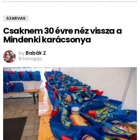
SZARVAS
Csaknem 30 évre néz vissza a
Mindenki karácsonya
by
Babák Z
8 hónapja