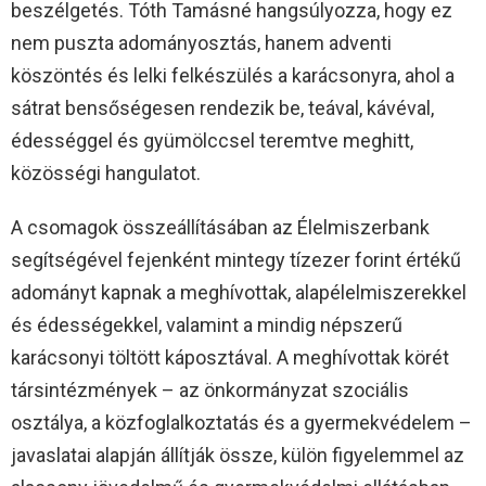
beszélgetés. Tóth Tamásné hangsúlyozza, hogy ez
nem puszta adományosztás, hanem adventi
köszöntés és lelki felkészülés a karácsonyra, ahol a
sátrat bensőségesen rendezik be, teával, kávéval,
édességgel és gyümölccsel teremtve meghitt,
közösségi hangulatot.
A csomagok összeállításában az Élelmiszerbank
segítségével fejenként mintegy tízezer forint értékű
adományt kapnak a meghívottak, alapélelmiszerekkel
és édességekkel, valamint a mindig népszerű
karácsonyi töltött káposztával. A meghívottak körét
társintézmények – az önkormányzat szociális
osztálya, a közfoglalkoztatás és a gyermekvédelem –
javaslatai alapján állítják össze, külön figyelemmel az