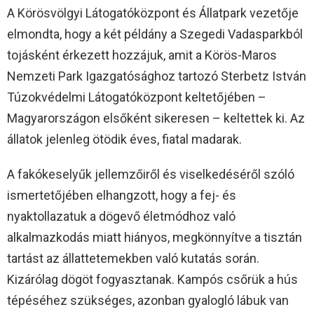
A Körösvölgyi Látogatóközpont és Állatpark vezetője
elmondta, hogy a két példány a Szegedi Vadasparkból
tojásként érkezett hozzájuk, amit a Körös-Maros
Nemzeti Park Igazgatósághoz tartozó Sterbetz István
Túzokvédelmi Látogatóközpont keltetőjében –
Magyarországon elsőként sikeresen – keltettek ki. Az
állatok jelenleg ötödik éves, fiatal madarak.
A fakókeselyűk jellemzőiről és viselkedéséről szóló
ismertetőjében elhangzott, hogy a fej- és
nyaktollazatuk a dögevő életmódhoz való
alkalmazkodás miatt hiányos, megkönnyítve a tisztán
tartást az állattetemekben való kutatás során.
Kizárólag dögöt fogyasztanak. Kampós csőrük a hús
tépéséhez szükséges, azonban gyalogló lábuk van