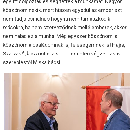
együtt dolgoztak és segítették a munkámat. Nagyon
köszönöm nekik, mert hiszen egyedül az ember ezt
nem tudja csinálni, s hogyha nem támaszkodik
másokra, ha nem szerveződnek mellé emberek, akkor
nem halad ez a munka. Még egyszer köszönöm, s
köszönöm a családomnak is, feleségemnek is! Hajrá,
Szarvas!”, köszönt el a sport területén végzett aktív
szerepléstől Miska bácsi.