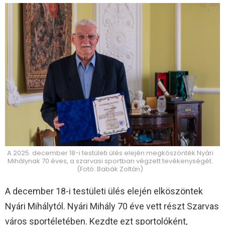
A 2025. december 18-i testületi ülés elején megköszönték Nyári
Mihálynak 70 éves, a szarvasi sportban végzett tevékenységét.
(Fotó: Babák Zoltán)
A december 18-i testületi ülés elején elköszöntek
Nyári Mihálytól. Nyári Mihály 70 éve vett részt Szarvas
város sportéletében. Kezdte ezt sportolóként,