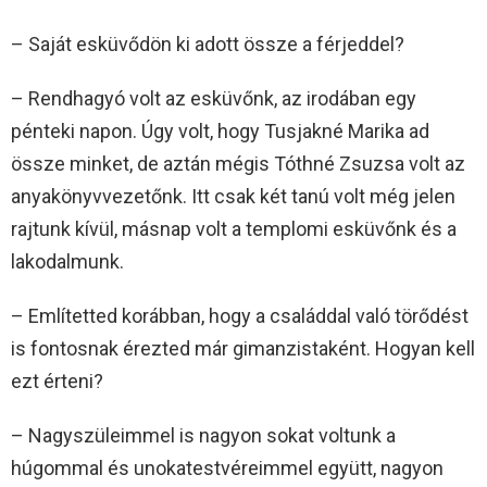
– Saját esküvődön ki adott össze a férjeddel?
– Rendhagyó volt az esküvőnk, az irodában egy
pénteki napon. Úgy volt, hogy Tusjakné Marika ad
össze minket, de aztán mégis Tóthné Zsuzsa volt az
anyakönyvvezetőnk. Itt csak két tanú volt még jelen
rajtunk kívül, másnap volt a templomi esküvőnk és a
lakodalmunk.
– Említetted korábban, hogy a családdal való törődést
is fontosnak érezted már gimanzistaként. Hogyan kell
ezt érteni?
– Nagyszüleimmel is nagyon sokat voltunk a
húgommal és unokatestvéreimmel együtt, nagyon