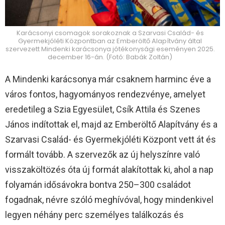
Karácsonyi csomagok sorakoznak a Szarvasi Család- és
Gyermekjóléti Központban az Emberöltő Alapítvány által
szervezett Mindenki karácsonya jótékonysági eseményen 2025.
december 16-án. (Fotó: Babák Zoltán)
A Mindenki karácsonya már csaknem harminc éve a
város fontos, hagyományos rendezvénye, amelyet
eredetileg a Szia Egyesület, Csík Attila és Szenes
János indítottak el, majd az Emberöltő Alapítvány és a
Szarvasi Család- és Gyermekjóléti Központ vett át és
formált tovább. A szervezők az új helyszínre való
visszaköltözés óta új formát alakítottak ki, ahol a nap
folyamán idősávokra bontva 250–300 családot
fogadnak, névre szóló meghívóval, hogy mindenkivel
legyen néhány perc személyes találkozás és