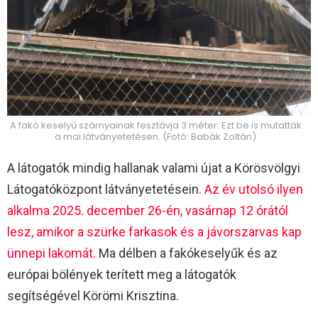
A fakó keselyű szárnyainak fesztávja 3 méter. Ezt be is mutatták
a mai látványetetésen. (Fotó: Babák Zoltán)
A látogatók mindig hallanak valami újat a Körösvölgyi
Látogatóközpont látványetetésein.
Az év utolsó ilyen
alkalma 2025. december 26-én, vasárnap 12 órától
lesz, amikor a szürke farkasok és a jávorszarvas kap
ünnepi lakomát.
Ma délben a fakókeselyűk és az
európai bölények terített meg a látogatók
segítségével Körömi Krisztina.