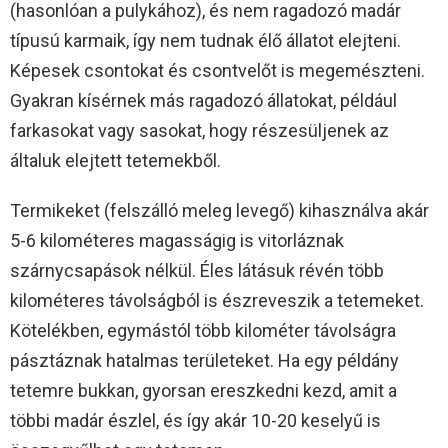
(hasonlóan a pulykához), és nem ragadozó madár
típusú karmaik, így nem tudnak élő állatot elejteni.
Képesek csontokat és csontvelőt is megemészteni.
Gyakran kísérnek más ragadozó állatokat, például
farkasokat vagy sasokat, hogy részesüljenek az
általuk elejtett tetemekből.
Termikeket (felszálló meleg levegő) kihasználva akár
5-6 kilométeres magasságig is vitorláznak
szárnycsapások nélkül. Éles látásuk révén több
kilométeres távolságból is észreveszik a tetemeket.
Kötelékben, egymástól több kilométer távolságra
pásztáznak hatalmas területeket. Ha egy példány
tetemre bukkan, gyorsan ereszkedni kezd, amit a
többi madár észlel, és így akár 10-20 keselyű is