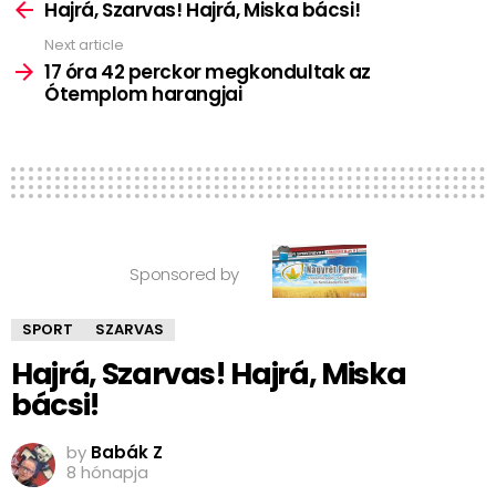
more
Hajrá, Szarvas! Hajrá, Miska bácsi!
Next article
17 óra 42 perckor megkondultak az
Ótemplom harangjai
Sponsored by
SPORT
SZARVAS
Hajrá, Szarvas! Hajrá, Miska
bácsi!
by
Babák Z
8 hónapja