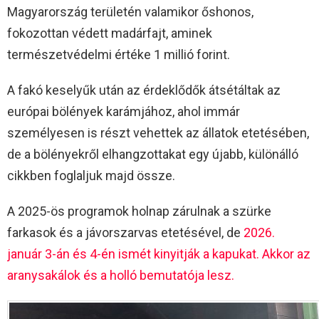
Magyarország területén valamikor őshonos,
fokozottan védett madárfajt, aminek
természetvédelmi értéke 1 millió forint.
A fakó keselyűk után az érdeklődők átsétáltak az
európai bölények karámjához, ahol immár
személyesen is részt vehettek az állatok etetésében,
de a bölényekről elhangzottakat egy újabb, különálló
cikkben foglaljuk majd össze.
A 2025-ös programok holnap zárulnak a szürke
farkasok és a jávorszarvas etetésével, de
2026.
január 3-án és 4-én ismét kinyitják a kapukat. Akkor az
aranysakálok és a holló bemutatója lesz.