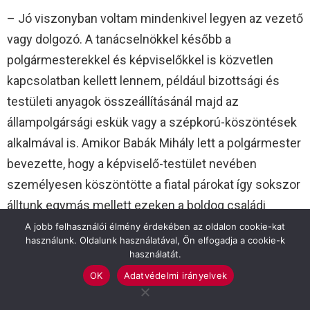
– Jó viszonyban voltam mindenkivel legyen az vezető
vagy dolgozó. A tanácselnökkel később a
polgármesterekkel és képviselőkkel is közvetlen
kapcsolatban kellett lennem, például bizottsági és
testületi anyagok összeállításánál majd az
állampolgársági eskük vagy a szépkorú-köszöntések
alkalmával is. Amikor Babák Mihály lett a polgármester
bevezette, hogy a képviselő-testület nevében
személyesen köszöntötte a fiatal párokat így sokszor
álltunk egymás mellett ezeken a boldog családi
eseményeken. Természetes volt, hogy a közvetlen
A jobb felhasználói élmény érdekében az oldalon cookie-kat
használunk. Oldalunk használatával, Ön elfogadja a cookie-k
vezetőimmel a mindenkori jegyzővel és az
használatát.
osztályvezetőkkel is megpróbáltam a lehető
OK
Adatvédelmi irányelvek
legjobban együttműködni. A legközvetlenebb
kapcsolatom természetesen a mindenkori