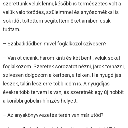
szerettünk velük lenni, később is természetes volt a
velük való törődés, szüleimmel és anyósomékkal is
sok időt töltöttem segítettem őket amiben csak
tudtam.
– Szabadidődben mivel foglalkozol szívesen?
– Van öt cicánk, három kinti és két benti, velük sokat
foglalkozom. Szeretek sorozatot nézni, járok tornázni,
szívesen dolgozom a kertben, a telken. Ha nyugdíjas
leszek, talán lesz erre több időm is. A nyugdíjas
évekre több tervem is van, és szeretnék egy új hobbit
a korábbi gobelin-hímzés helyett.
– Az anyakönyvvezetés terén van már utód?