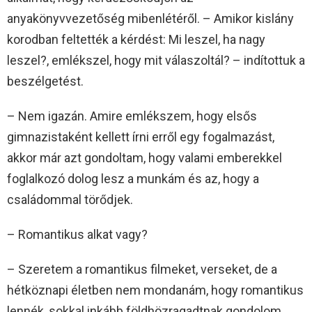
anyakönyvvezetőség mibenlétéről. – Amikor kislány
korodban feltették a kérdést: Mi leszel, ha nagy
leszel?, emlékszel, hogy mit válaszoltál? – indítottuk a
beszélgetést.
– Nem igazán. Amire emlékszem, hogy elsős
gimnazistaként kellett írni erről egy fogalmazást,
akkor már azt gondoltam, hogy valami emberekkel
foglalkozó dolog lesz a munkám és az, hogy a
családommal törődjek.
– Romantikus alkat vagy?
– Szeretem a romantikus filmeket, verseket, de a
hétköznapi életben nem mondanám, hogy romantikus
lennék, sokkal inkább földhözragadtnak gondolom