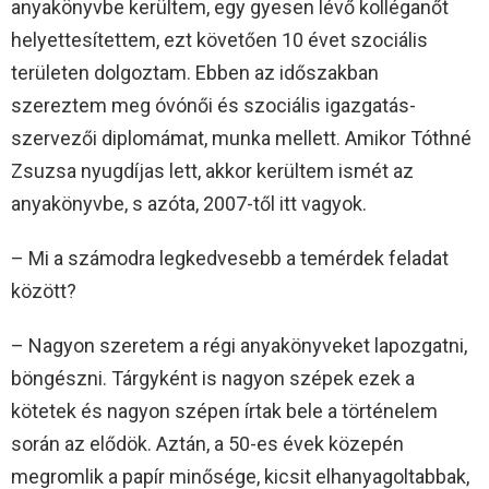
anyakönyvbe kerültem, egy gyesen lévő kolléganőt
helyettesítettem, ezt követően 10 évet szociális
területen dolgoztam. Ebben az időszakban
szereztem meg óvónői és szociális igazgatás-
szervezői diplomámat, munka mellett. Amikor Tóthné
Zsuzsa nyugdíjas lett, akkor kerültem ismét az
anyakönyvbe, s azóta, 2007-től itt vagyok.
– Mi a számodra legkedvesebb a temérdek feladat
között?
– Nagyon szeretem a régi anyakönyveket lapozgatni,
böngészni. Tárgyként is nagyon szépek ezek a
kötetek és nagyon szépen írtak bele a történelem
során az elődök. Aztán, a 50-es évek közepén
megromlik a papír minősége, kicsit elhanyagoltabbak,