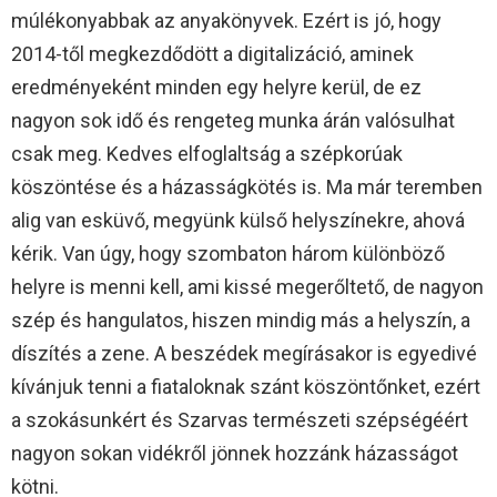
múlékonyabbak az anyakönyvek. Ezért is jó, hogy
2014-től megkezdődött a digitalizáció, aminek
eredményeként minden egy helyre kerül, de ez
nagyon sok idő és rengeteg munka árán valósulhat
csak meg. Kedves elfoglaltság a szépkorúak
köszöntése és a házasságkötés is. Ma már teremben
alig van esküvő, megyünk külső helyszínekre, ahová
kérik. Van úgy, hogy szombaton három különböző
helyre is menni kell, ami kissé megerőltető, de nagyon
szép és hangulatos, hiszen mindig más a helyszín, a
díszítés a zene. A beszédek megírásakor is egyedivé
kívánjuk tenni a fiataloknak szánt köszöntőnket, ezért
a szokásunkért és Szarvas természeti szépségéért
nagyon sokan vidékről jönnek hozzánk házasságot
kötni.