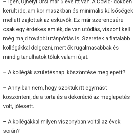
– Igen, Ujhelyi Orsi már 6 éve itt van. A Covid-időkben
került ide, amikor maszkban és minimális külsőségek
mellett zajlottak az esküvők. Ez már szerencsére
csak egy érdekes emlék, de van utódlás, viszont kell
még majd további utánpótlás is. Szeretek a fiatalabb
kollégákkal dolgozni, mert ők rugalmasabbak és
mindig tanulhatok tőlük valami újat.
– A kollégák születésnapi köszöntése meglepett?
– Annyiban nem, hogy szoktuk itt egymást
köszönteni, de a torta és a dekoráció az meglepetés
volt, jólesett.
– A kollégákkal milyen viszonyban voltál az évek
során?