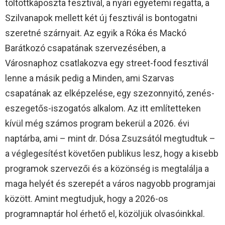
töltöttkáposzta fesztivál, a nyári egyetemi regatta, a
Szilvanapok mellett két új fesztivál is bontogatni
szeretné szárnyait. Az egyik a Róka és Mackó
Barátkozó csapatának szervezésében, a
Városnaphoz csatlakozva egy street-food fesztivál
lenne a másik pedig a Minden, ami Szarvas
csapatának az elképzelése, egy szezonnyitó, zenés-
eszegetős-iszogatós alkalom. Az itt említetteken
kívül még számos program bekerül a 2026. évi
naptárba, ami – mint dr. Dósa Zsuzsától megtudtuk –
a véglegesítést követően publikus lesz, hogy a kisebb
programok szervezői és a közönség is megtalálja a
maga helyét és szerepét a város nagyobb programjai
között. Amint megtudjuk, hogy a 2026-os
programnaptár hol érhető el, közöljük olvasóinkkal.