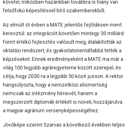
követel, miközben hazánkban továbbra is hiány van
felsőfokú képesítéssel bíró szakemberekből.
Az elmúlt öt évben a MATE jelentős fejlődésen ment
keresztül: az integrációt követően mintegy 30 milliárd
forint értékű fejlesztés valósult meg, átalakították az
oktatási rendszert, és gyakorlatorientáltabbá tették a
képzéseket. Ennek eredményeként a MATE ma már a
világ 100 legjobb agráregyeteme között szerepel, és
célja, hogy 2030-ra a legjobb 50 közé jusson. A rektor
hangsúlyozta, hogy a nemzetközi elismertség
nemcsak az intézmény hírnevét, hanem a
megszerzett diplomák értékét is növeli, hozzájárulva
a magyar agrárium versenyképességéhez.
Jövőképe szerint Szarvas a következő években teljes