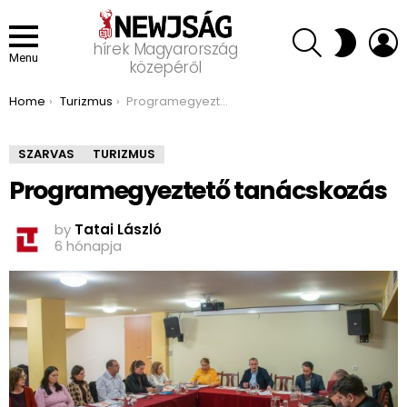
SEARCH
L
SWITCH
hírek Magyarország
SKIN
Menu
közepéről
You are here:
Home
Turizmus
Programegyeztető tanácskozás
SZARVAS
TURIZMUS
Programegyeztető tanácskozás
by
Tatai László
6 hónapja