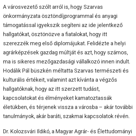
A városvezető szólt arról is, hogy Szarvas
önkormányzata ösztöndíjprogrammal és anyagi
támogatással igyekszik segíteni az ide jelentkező
hallgatókat, ösztönözve a fiatalokat, hogy itt
szerezzék meg első diplomájukat. Felidézte a helyi
agrárképzések gazdag múltját és azt, hogy számos,
ma is sikeres mezőgazdasági vállalkozó innen indult.
Hodálik Pál büszkén méltatta Szarvas természeti és
kulturális értékeit, valamint azt kívánta a végzős
hallgatóknak, hogy az itt szerzett tudást,
kapcsolatokat és élményeket kamatoztassák
életükben, és térjenek vissza a városba – akár további
tanulmányok, akár baráti, szakmai kapcsolatok révén.
Dr. Kolozsvári Ildikó, a Magyar Agrár- és Élettudományi