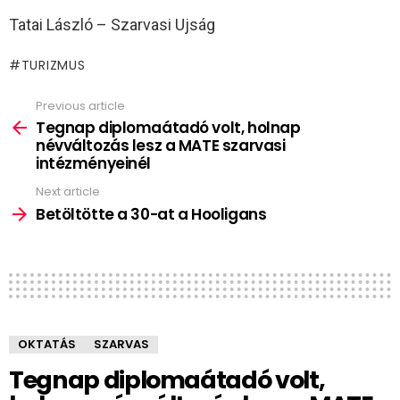
Tatai László – Szarvasi Ujság
TURIZMUS
Previous article
See
more
Tegnap diplomaátadó volt, holnap
névváltozás lesz a MATE szarvasi
intézményeinél
Next article
Betöltötte a 30-at a Hooligans
OKTATÁS
SZARVAS
Tegnap diplomaátadó volt,