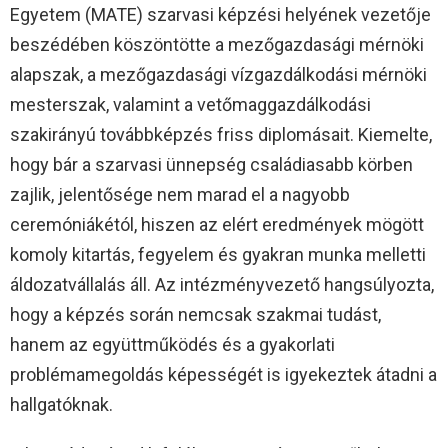
Egyetem (MATE) szarvasi képzési helyének vezetője
beszédében köszöntötte a mezőgazdasági mérnöki
alapszak, a mezőgazdasági vízgazdálkodási mérnöki
mesterszak, valamint a vetőmaggazdálkodási
szakirányú továbbképzés friss diplomásait. Kiemelte,
hogy bár a szarvasi ünnepség családiasabb körben
zajlik, jelentősége nem marad el a nagyobb
ceremóniákétól, hiszen az elért eredmények mögött
komoly kitartás, fegyelem és gyakran munka melletti
áldozatvállalás áll. Az intézményvezető hangsúlyozta,
hogy a képzés során nemcsak szakmai tudást,
hanem az együttműködés és a gyakorlati
problémamegoldás képességét is igyekeztek átadni a
hallgatóknak.