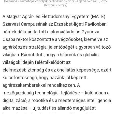
helyének vezetője átadják a diplomákat a végzősöknek. (Fotó:
Babák Zoltán)
A Magyar Agrár- és Élettudományi Egyetem (MATE)
Szarvasi Campusának az Erzsébet-ligeti Pavilonban
péntek délután tartott diplomaátadóján Gyuricza
Csaba rektor köszöntötte a végzősöket, kiemelve az
agrárképzés stratégiai jelentőségét a gyorsan változó
világban. Rámutatott, hogy a háborúk és globális
válságok idején felértékelődött az
élelmezésbiztonság és az önellátás képessége, ezért
kulcsfontosságú, hogy hazánk jól képzett
agrárszakemberekkel rendelkezzen. A
mezőgazdaság technológiai fejlődése – különösen a
digitalizáció, a robotika és a mesterséges intelligencia
alkalmazása – új tudást és állandó megújulást