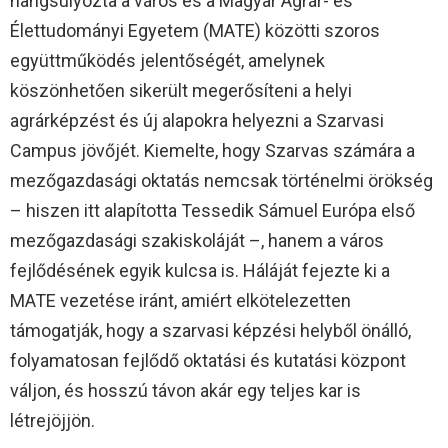
hangsúlyozta a város és a Magyar Agrár- és
Élettudományi Egyetem (MATE) közötti szoros
együttműködés jelentőségét, amelynek
köszönhetően sikerült megerősíteni a helyi
agrárképzést és új alapokra helyezni a Szarvasi
Campus jövőjét. Kiemelte, hogy Szarvas számára a
mezőgazdasági oktatás nemcsak történelmi örökség
– hiszen itt alapította Tessedik Sámuel Európa első
mezőgazdasági szakiskoláját –, hanem a város
fejlődésének egyik kulcsa is. Háláját fejezte ki a
MATE vezetése iránt, amiért elkötelezetten
támogatják, hogy a szarvasi képzési helyből önálló,
folyamatosan fejlődő oktatási és kutatási központ
váljon, és hosszú távon akár egy teljes kar is
létrejöjjön.