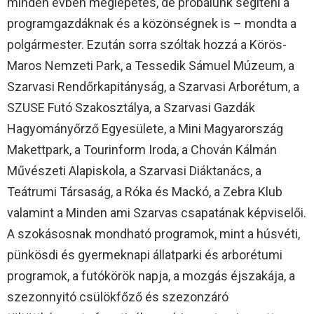
minden évben meglepetés, de próbálunk segíteni a
programgazdáknak és a közönségnek is – mondta a
polgármester. Ezután sorra szóltak hozzá a Körös-
Maros Nemzeti Park, a Tessedik Sámuel Múzeum, a
Szarvasi Rendőrkapitányság, a Szarvasi Arborétum, a
SZUSE Futó Szakosztálya, a Szarvasi Gazdák
Hagyományőrző Egyesülete, a Mini Magyarország
Makettpark, a Tourinform Iroda, a Chován Kálmán
Művészeti Alapiskola, a Szarvasi Diáktanács, a
Teátrumi Társaság, a Róka és Mackó, a Zebra Klub
valamint a Minden ami Szarvas csapatának képviselői.
A szokásosnak mondható programok, mint a húsvéti,
pünkösdi és gyermeknapi állatparki és arborétumi
programok, a futókörök napja, a mozgás éjszakája, a
szezonnyitó csülökfőző és szezonzáró