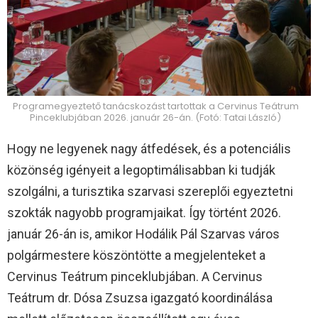
Programegyeztető tanácskozást tartottak a Cervinus Teátrum
Pinceklubjában 2026. január 26-án. (Fotó: Tatai László)
Hogy ne legyenek nagy átfedések, és a potenciális
közönség igényeit a legoptimálisabban ki tudják
szolgálni, a turisztika szarvasi szereplői egyeztetni
szokták nagyobb programjaikat. Így történt 2026.
január 26-án is, amikor Hodálik Pál Szarvas város
polgármestere köszöntötte a megjelenteket a
Cervinus Teátrum pinceklubjában. A Cervinus
Teátrum dr. Dósa Zsuzsa igazgató koordinálása