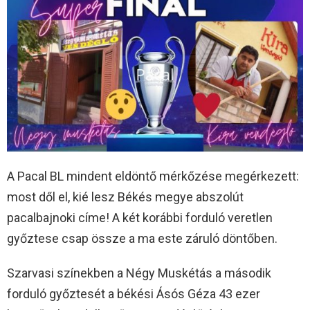
A Pacal BL mindent eldöntő mérkőzése megérkezett:
most dől el, kié lesz Békés megye abszolút
pacalbajnoki címe! A két korábbi forduló veretlen
győztese csap össze a ma este záruló döntőben.
Szarvasi színekben a Négy Muskétás a második
forduló győztesét a békési Ásós Géza 43 ezer