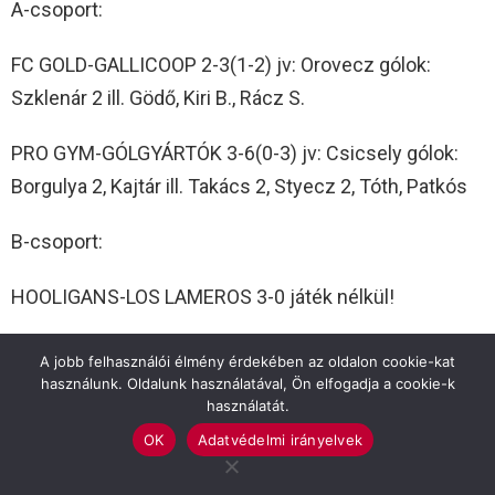
A-csoport:
FC GOLD-GALLICOOP 2-3(1-2) jv: Orovecz gólok:
Szklenár 2 ill. Gödő, Kiri B., Rácz S.
PRO GYM-GÓLGYÁRTÓK 3-6(0-3) jv: Csicsely gólok:
Borgulya 2, Kajtár ill. Takács 2, Styecz 2, Tóth, Patkós
B-csoport:
HOOLIGANS-LOS LAMEROS 3-0 játék nélkül!
DRINK-NAGYRÉT FARM 2-7(2-2) jv: Csicsely gólok:
A jobb felhasználói élmény érdekében az oldalon cookie-kat
Filyó J., Pecznyik ill. Király 2, Varga, Lestyan-Goda,
használunk. Oldalunk használatával, Ön elfogadja a cookie-k
használatát.
Romhányi, Pásztor, ög.
OK
Adatvédelmi irányelvek
Rájátszás 7. forduló (2026. január 25.):