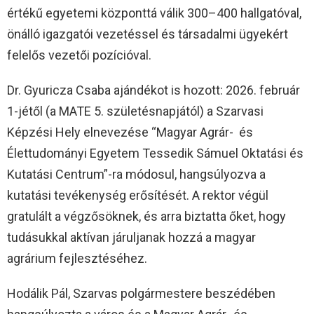
értékű egyetemi központtá válik 300–400 hallgatóval,
önálló igazgatói vezetéssel és társadalmi ügyekért
felelős vezetői pozícióval.
Dr. Gyuricza Csaba ajándékot is hozott: 2026. február
1-jétől (a MATE 5. születésnapjától) a Szarvasi
Képzési Hely elnevezése “Magyar Agrár- és
Élettudományi Egyetem Tessedik Sámuel Oktatási és
Kutatási Centrum”-ra módosul, hangsúlyozva a
kutatási tevékenység erősítését. A rektor végül
gratulált a végzősöknek, és arra biztatta őket, hogy
tudásukkal aktívan járuljanak hozzá a magyar
agrárium fejlesztéséhez.
Hodálik Pál, Szarvas polgármestere beszédében