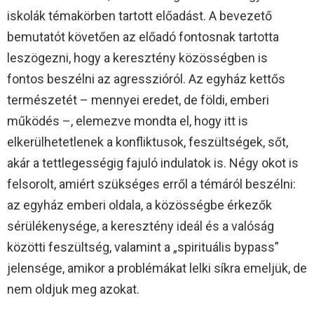
iskolák témakörben tartott előadást. A bevezető
bemutatót követően az előadó fontosnak tartotta
leszögezni, hogy a keresztény közösségben is
fontos beszélni az agresszióról. Az egyház kettős
természetét – mennyei eredet, de földi, emberi
működés –, elemezve mondta el, hogy itt is
elkerülhetetlenek a konfliktusok, feszültségek, sőt,
akár a tettlegességig fajuló indulatok is. Négy okot is
felsorolt, amiért szükséges erről a témáról beszélni:
az egyház emberi oldala, a közösségbe érkezők
sérülékenysége, a keresztény ideál és a valóság
közötti feszültség, valamint a „spirituális bypass”
jelensége, amikor a problémákat lelki síkra emeljük, de
nem oldjuk meg azokat.