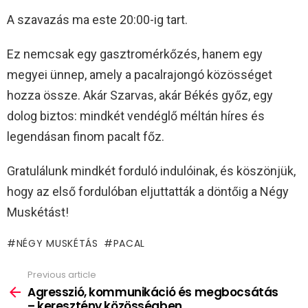
A szavazás ma este 20:00-ig tart.
Ez nemcsak egy gasztromérkőzés, hanem egy
megyei ünnep, amely a pacalrajongó közösséget
hozza össze. Akár Szarvas, akár Békés győz, egy
dolog biztos: mindkét vendéglő méltán híres és
legendásan finom pacalt főz.
Gratulálunk mindkét forduló indulóinak, és köszönjük,
hogy az első fordulóban eljuttatták a döntőig a Négy
Muskétást!
NÉGY MUSKÉTÁS
PACAL
Previous article
See
more
Agresszió, kommunikáció és megbocsátás
– keresztény közösségben