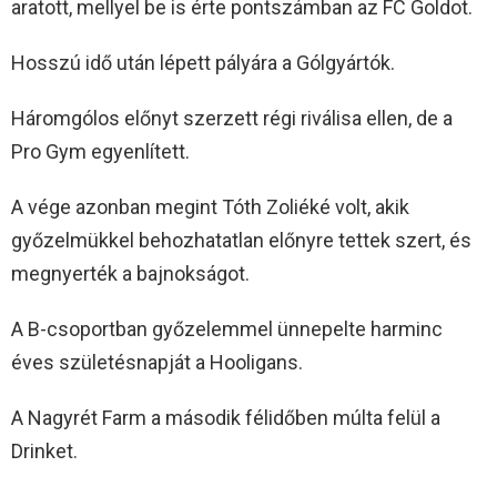
aratott, mellyel be is érte pontszámban az FC Goldot.
Hosszú idő után lépett pályára a Gólgyártók.
Háromgólos előnyt szerzett régi riválisa ellen, de a
Pro Gym egyenlített.
A vége azonban megint Tóth Zoliéké volt, akik
győzelmükkel behozhatatlan előnyre tettek szert, és
megnyerték a bajnokságot.
A B-csoportban győzelemmel ünnepelte harminc
éves születésnapját a Hooligans.
A Nagyrét Farm a második félidőben múlta felül a
Drinket.