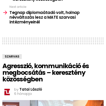
Next article
Tegnap diplomaátadó volt, holnap
névváltozás lesz a MATE szarvasi
intézményeinél
SZARVAS
Agresszió, kommunikáció és
megbocsátás – keresztény
közösségben
by
Tatai László
6 hónapja