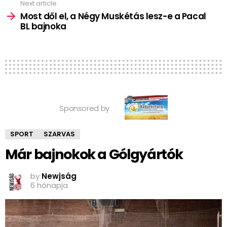
Next article
Most dől el, a Négy Muskétás lesz-e a Pacal
BL bajnoka
Sponsored by
SPORT
SZARVAS
Már bajnokok a Gólgyártók
by
Newjság
6 hónapja