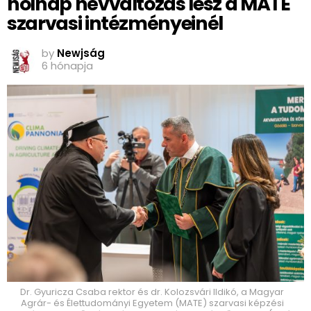
holnap névváltozás lesz a MATE
szarvasi intézményeinél
by
Newjság
6 hónapja
Dr. Gyuricza Csaba rektor és dr. Kolozsvári Ildikó, a Magyar
Agrár- és Élettudományi Egyetem (MATE) szarvasi képzési