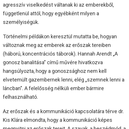
agresszív viselkedést váltanak ki az emberekből,
függetlenül attól, hogy egyébként milyen a
személyiségük.
Történelmi példákon keresztül mutatta be, hogyan
változnak meg az emberek az erőszak tereiben
(háború, koncentrációs táborok). Hannah Arendt „A
gonosz banalitása” című művére hivatkozva
hangsúlyozta, hogy a gonoszsághoz nem kell
elvetemült gazembernek lenni, elég „szemnek lenni a
láncban”. A felelősség nélküli ember bármire
felhasználható.
Az erőszak és a kommunikáció kapcsolatára térve dr.
Kis Klára elmondta, hogy a kommunikáció képes
megnyitni az erőszak tereit. A szavak, a beszédmód, a