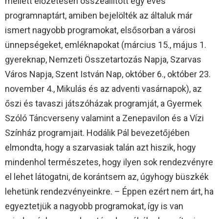
mellett előzetesen összeállított egy éves
programnaptárt, amiben bejelölték az általuk már
ismert nagyobb programokat, elsősorban a városi
ünnepségeket, emléknapokat (március 15., május 1.
gyereknap, Nemzeti Összetartozás Napja, Szarvas
Város Napja, Szent István Nap, október 6., október 23.
november 4., Mikulás és az adventi vasárnapok), az
őszi és tavaszi játszóházak programját, a Gyermek
Szóló Táncverseny valamint a Zenepavilon és a Vízi
Színház programjait. Hodálik Pál bevezetőjében
elmondta, hogy a szarvasiak talán azt hiszik, hogy
mindenhol természetes, hogy ilyen sok rendezvényre
el lehet látogatni, de korántsem az, úgyhogy büszkék
lehetünk rendezvényeinkre. – Éppen ezért nem árt, ha
egyeztetjük a nagyobb programokat, így is van