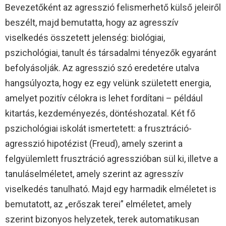
Bevezetőként az agresszió felismerhető külső jeleiről
beszélt, majd bemutatta, hogy az agresszív
viselkedés összetett jelenség: biológiai,
pszichológiai, tanult és társadalmi tényezők egyaránt
befolyásolják. Az agresszió szó eredetére utalva
hangsúlyozta, hogy ez egy velünk született energia,
amelyet pozitív célokra is lehet fordítani – például
kitartás, kezdeményezés, döntéshozatal. Két fő
pszichológiai iskolát ismertetett: a frusztráció-
agresszió hipotézist (Freud), amely szerint a
felgyülemlett frusztráció agresszióban sül ki, illetve a
tanuláselméletet, amely szerint az agresszív
viselkedés tanulható. Majd egy harmadik elméletet is
bemutatott, az „erőszak terei” elméletet, amely
szerint bizonyos helyzetek, terek automatikusan