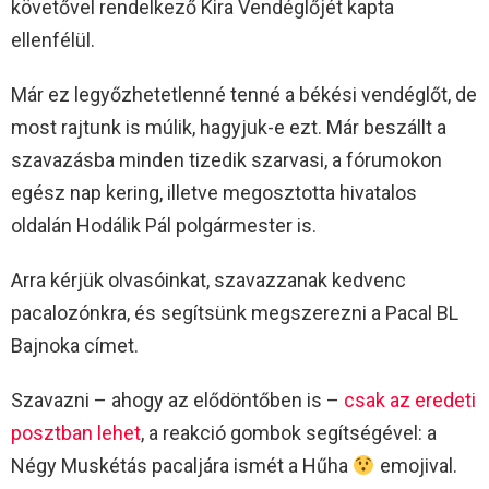
követővel rendelkező Kira Vendéglőjét kapta
ellenfélül.
Már ez legyőzhetetlenné tenné a békési vendéglőt, de
most rajtunk is múlik, hagyjuk-e ezt. Már beszállt a
szavazásba minden tizedik szarvasi, a fórumokon
egész nap kering, illetve megosztotta hivatalos
oldalán Hodálik Pál polgármester is.
Arra kérjük olvasóinkat, szavazzanak kedvenc
pacalozónkra, és segítsünk megszerezni a Pacal BL
Bajnoka címet.
Szavazni – ahogy az elődöntőben is –
csak az eredeti
posztban lehet
, a reakció gombok segítségével: a
Négy Muskétás pacaljára ismét a Hűha
emojival.