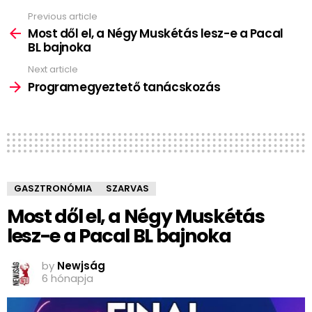
Previous article
See
more
Most dől el, a Négy Muskétás lesz-e a Pacal
BL bajnoka
Next article
Programegyeztető tanácskozás
GASZTRONÓMIA
SZARVAS
Most dől el, a Négy Muskétás
lesz-e a Pacal BL bajnoka
by
Newjság
6 hónapja