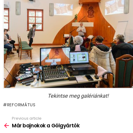
Tekintse meg galériánkat!
REFORMÁTUS
Previous article
See
more
Már bajnokok a Gólgyártók