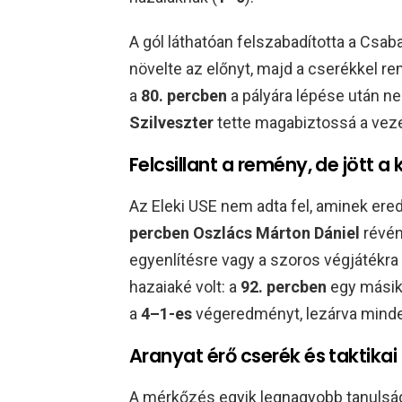
A gól láthatóan felszabadította a Csa
növelte az előnyt, majd a cserékkel re
a
80. percben
a pályára lépése után n
Szilveszter
tette magabiztossá a veze
Felcsillant a remény, de jött 
Az Eleki USE nem adta fel, aminek er
percben Oszlács Márton Dániel
révén
egyenlítésre vagy a szoros végjátékra
hazaiaké volt: a
92. percben
egy másik
a
4–1-es
végeredményt, lezárva minden
Aranyat érő cserék és taktikai 
A mérkőzés egyik legnagyobb tanulsá