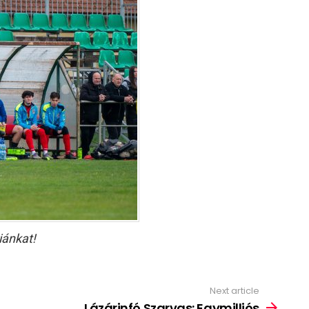
iánkat!
Next article
Lázárinfó Szarvas: Egymilliós