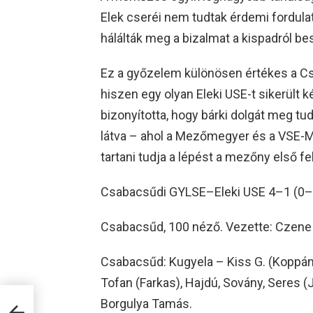
Elek cseréi nem tudtak érdemi fordulato
hálálták meg a bizalmat a kispadról bes
Ez a győzelem különösen értékes a Cs
hiszen egy olyan Eleki USE-t sikerült k
bizonyította, hogy bárki dolgát meg tu
látva – ahol a Mezőmegyer és a VSE-M
tartani tudja a lépést a mezőny első fe
Csabacsűdi GYLSE–Eleki USE 4–1 (0–
Csabacsűd, 100 néző. Vezette: Czene 
Csabacsűd: Kugyela – Kiss G. (Koppányi)
Tofan (Farkas), Hajdú, Sovány, Seres (
an –
Borgulya Tamás.