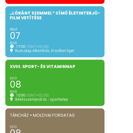
„LÓRÁNT SZEMMEL” CÍMŰ ÉLETINTERJÚ-
FILM VETÍTÉSE
PÉNT
07
AUG
17:00
(GMT+02:00)
Ruzicskay Alkotóház
, Erzsébet liget
XVIII. SPORT- ÉS VITAMINNAP
SZO
08
AUG
10:00
(GMT+02:00)
Békésszentandrás - sporttelep
TÁNCHÁZ
-
MOLDVAI FORGATAG
SZO