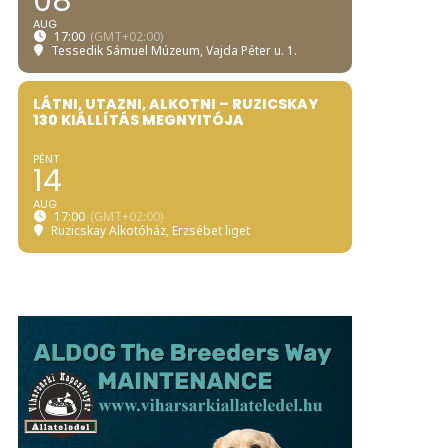
08
AUG
17:00
(GMT+02:00)
Tessedik Sámuel Múzeum
, Vajda Péter u. 1.
LÁTNI, UTAZNI, ALKOTNI – RUZICSKAY
130 KIÁLLÍTÁS MEGNYITÓJA
PÉNT
14
AUG
17:00
(GMT+02:00)
Ruzicskay Alkotóház
, Erzsébet liget