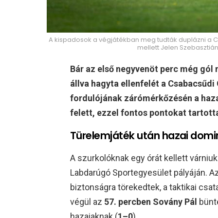
A kispadosok a végjátékban meg tudták duplázni a Cs
mellett Jelen Szebasztián 
Bár az első negyvenöt perc még gól n
állva hagyta ellenfelét a Csabacsűdi 
fordulójának zárómérkőzésén a haza
felett, ezzel fontos pontokat tartott
Türelemjáték után hazai domi
A szurkolóknak egy órát kellett várniu
Labdarúgó Sportegyesület pályáján. Az
biztonságra törekedtek, a taktikai cs
végül az
57. percben Sovány Pál
bünte
hazaiaknak (
1–0
).