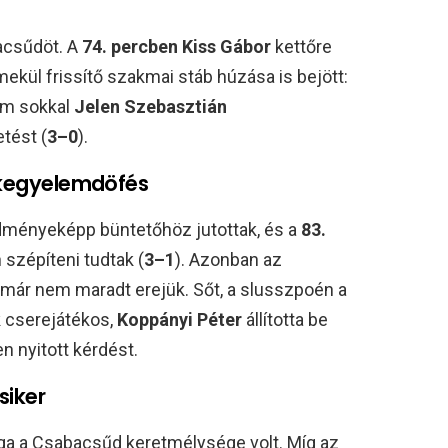
bacsűdöt. A
74. percben Kiss Gábor
kettőre
mekül frissítő szakmai stáb húzása is bejött:
em sokkal
Jelen Szebasztián
tést (
3–0
).
a kegyelemdöfés
edményeképp büntetőhöz jutottak, és a
83.
 szépíteni tudtak (
3–1
). Azonban az
 már nem maradt erejük. Sőt, a slusszpoén a
 cserejátékos,
Koppányi Péter
állította be
 nyitott kérdést.
siker
ga a Csabacsűd keretmélysége volt. Míg az