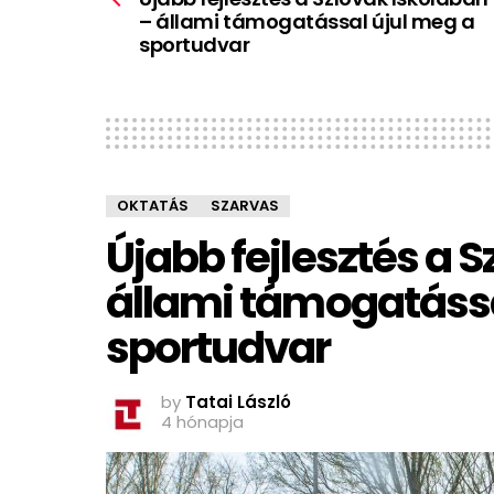
– állami támogatással újul meg a
sportudvar
OKTATÁS
SZARVAS
Újabb fejlesztés a 
állami támogatássa
sportudvar
by
Tatai László
4 hónapja