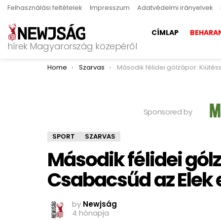
Felhasználási feltételek
Impresszum
Adatvédelmi irányelvek
CÍMLAP
BEHARA
hírek Magyarország közepéről
You are here:
Home
Szarvas
Második félidei gólzápor: Kiütéssel nyert a Csabacsűd az Elek 
Sponsored by
SPORT
SZARVAS
Második félidei gólz
Csabacsűd az Elek 
by
Newjság
4 hónapja