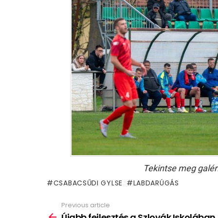
Tekintse meg galér
CSABACSŰDI GYLSE
LABDARÚGÁS
Previous article
See
more
Újabb fejlesztés a Szlovák Iskolában