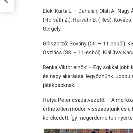
Elek: Kurta L. – Dehelán, Oláh A., Nagy 
(Horváth Z.), Horváth B. (Illés), Kovác
Gergely.
Gólszerző: Sovány (56. – 11-esből), Kiss 
Oszlács (83. – 11-esből). Kiállítva: Ka
Benka Viktor elnök: – Egy sokkal jobb k
és nagy akarással legyőznünk. Jobbulá
játékosoknak.
Hotya Péter csapatvezető: – A mérkőz
érthetetlen módon visszaestünk és a h
kerekedett, így megérdemelten nyerte