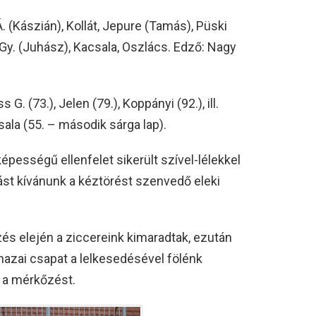
Á. (Kászián), Kollát, Jepure (Tamás), Püski
s Gy. (Juhász), Kacsala, Oszlács. Edző: Nagy
G. (73.), Jelen (79.), Koppányi (92.), ill.
csala (55. – második sárga lap).
épességű ellenfelet sikerült szível-lélekkel
st kívánunk a kéztörést szenvedő eleki
és elején a ziccereink kimaradtak, ezután
azai csapat a lelkesedésével fölénk
 a mérkőzést.