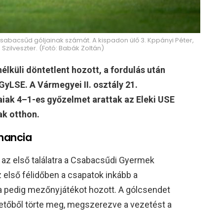
abacsűd góljainak számát. A kispadon ülő 3. Kppányi Péter,
Szilveszter. (Fotó: Babák Zoltán)
élküli döntetlent hozott, a fordulás után
GyLSE. A Vármegyei II. osztály 21.
iak 4–1-es győzelmet arattak az Eleki USE
ak otthon.
nancia
k az első találatra a Csabacsűdi Gyermek
 első félidőben a csapatok inkább a
ata pedig mezőnyjátékot hozott. A gólcsendet
tőből törte meg, megszerezve a vezetést a