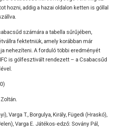
t hozni, addig a hazai oldalon ketten is góllal
zállva.
abacsűd számára a tabella sűrűjében,
étvállra fektetniük, amely korábban már
dja nehezíteni. A forduló többi eredményét
FC is gólfesztivált rendezett – a Csabacsűd
lével.
0)
Zoltán.
, Varga T., Borgulya, Király, Fügedi (Hraskó),
Jelen), Varga E. Játékos-edző: Sovány Pál,