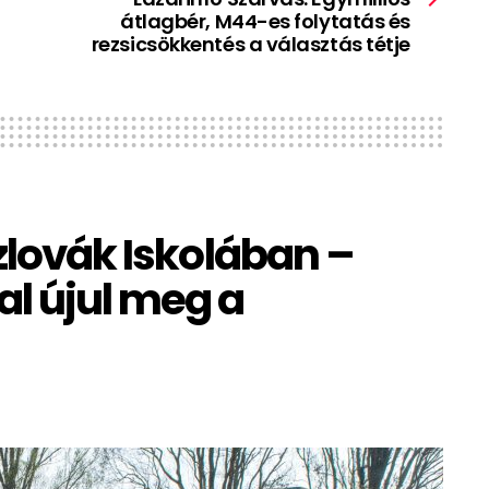
átlagbér, M44-es folytatás és
rezsicsökkentés a választás tétje
Szlovák Iskolában –
l újul meg a