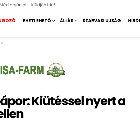
Médiaajánlat
Küldjön hírt!
NGOZÓ
EHETI EHETŐ
ÁLLÁS
SZARVASI UJSÁG
HIRD
ellen
ápor: Kiütéssel nyert a
ellen