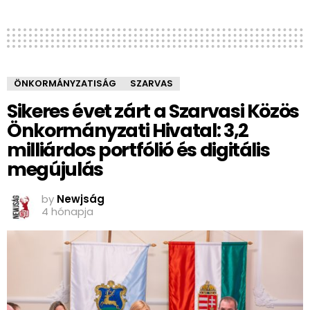
ÖNKORMÁNYZATISÁG
SZARVAS
Sikeres évet zárt a Szarvasi Közös
Önkormányzati Hivatal: 3,2
milliárdos portfólió és digitális
megújulás
by
Newjság
4 hónapja