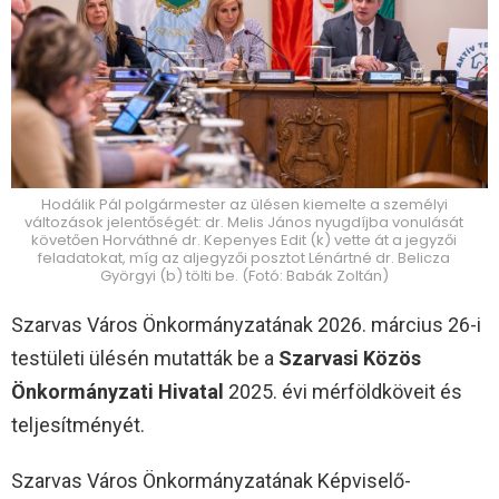
Hodálik Pál polgármester az ülésen kiemelte a személyi
változások jelentőségét: dr. Melis János nyugdíjba vonulását
követően Horváthné dr. Kepenyes Edit (k) vette át a jegyzői
feladatokat, míg az aljegyzői posztot Lénártné dr. Belicza
Györgyi (b) tölti be. (Fotó: Babák Zoltán)
Szarvas Város Önkormányzatának 2026. március 26-i
testületi ülésén mutatták be a
Szarvasi Közös
Önkormányzati Hivatal
2025. évi mérföldköveit és
teljesítményét.
Szarvas Város Önkormányzatának Képviselő-