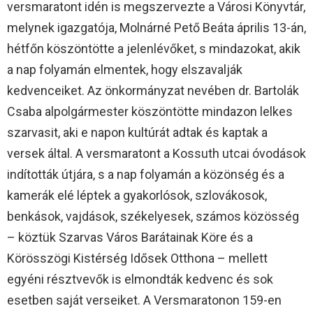
versmaratont idén is megszervezte a Városi Könyvtár,
melynek igazgatója, Molnárné Pető Beáta április 13-án,
hétfőn köszöntötte a jelenlévőket, s mindazokat, akik
a nap folyamán elmentek, hogy elszavalják
kedvenceiket. Az önkormányzat nevében dr. Bartolák
Csaba alpolgármester köszöntötte mindazon lelkes
szarvasit, aki e napon kultúrát adtak és kaptak a
versek által. A versmaratont a Kossuth utcai óvodások
indították útjára, s a nap folyamán a közönség és a
kamerák elé léptek a gyakorlósok, szlovákosok,
benkások, vajdások, székelyesek, számos közösség
– köztük Szarvas Város Barátainak Köre és a
Körösszögi Kistérség Idősek Otthona – mellett
egyéni résztvevők is elmondták kedvenc és sok
esetben saját verseiket. A Versmaratonon 159-en