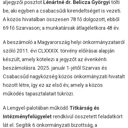
aljegyzői posztot
Lénártné dr. Belicza Györgyi
tölti
be, aki egyben a csabacsűdi kirendeltséget is vezeti.
A közös hivatalban összesen 78 fő dolgozott, ebből
69 fő Szarvason; a munkatársak átlagéletkora 48 év.
A beszámoló a Magyarország helyi önkormányzatairól
szóló 2011. évi CLXXXIX. törvény előírásai alapján
készült, amely kötelezi a jegyzőt az évenkénti
beszámolásra. 2025. január 1-jétől Szarvas és
Csabacsűd nagyközség közös önkormányzati hivatalt
hozott létre, így ez az első év, amely a közös
működés tapasztalatait tükrözi.
A Lengyel-palotában működő
Titkárság és
Intézményfelügyelet
rendkívül összetett feladatkört
lát el. Segítik 6 önkormányzati bizottság, a