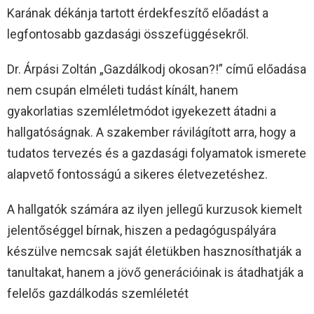
Karának dékánja tartott érdekfeszítő előadást a
legfontosabb gazdasági összefüggésekről.
Dr. Árpási Zoltán „Gazdálkodj okosan?!” című előadása
nem csupán elméleti tudást kínált, hanem
gyakorlatias szemléletmódot igyekezett átadni a
hallgatóságnak. A szakember rávilágított arra, hogy a
tudatos tervezés és a gazdasági folyamatok ismerete
alapvető fontosságú a sikeres életvezetéshez.
A hallgatók számára az ilyen jellegű kurzusok kiemelt
jelentőséggel bírnak, hiszen a pedagóguspályára
készülve nemcsak saját életükben hasznosíthatják a
tanultakat, hanem a jövő generációinak is átadhatják a
felelős gazdálkodás szemléletét