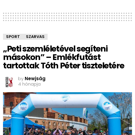
SPORT
SZARVAS
„Peti szemléletével segíteni
másokon” – Emlékfutást
tartottak Tóth Péter tiszteletére
by
Newjság
4 hónapja