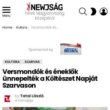
SEARCH
L
SWITCH
hírek Magyarország
SKIN
Menu
közepéről
You are here:
Home
Kultúra
Versmondók és éneklők ünnepelték a Költészet Napját Szarvason
Sponsored by
KULTÚRA
SZARVAS
Versmondók és éneklők
ünnepelték a Költészet Napját
Szarvason
by
Tatai László
4 hónapja