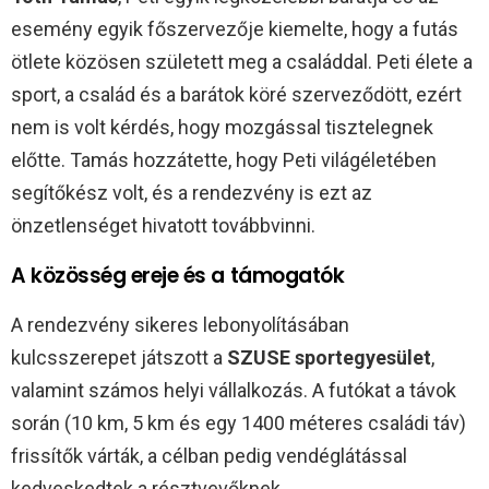
esemény egyik főszervezője kiemelte, hogy a futás
ötlete közösen született meg a családdal. Peti élete a
sport, a család és a barátok köré szerveződött, ezért
nem is volt kérdés, hogy mozgással tisztelegnek
előtte. Tamás hozzátette, hogy Peti világéletében
segítőkész volt, és a rendezvény is ezt az
önzetlenséget hivatott továbbvinni.
A közösség ereje és a támogatók
A rendezvény sikeres lebonyolításában
kulcsszerepet játszott a
SZUSE sportegyesület
,
valamint számos helyi vállalkozás. A futókat a távok
során (10 km, 5 km és egy 1400 méteres családi táv)
frissítők várták, a célban pedig vendéglátással
kedveskedtek a résztvevőknek.