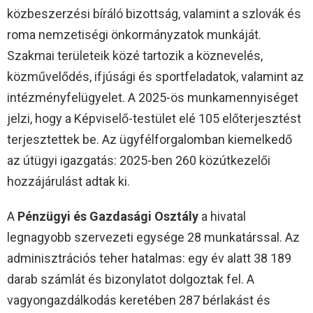
közbeszerzési bíráló bizottság, valamint a szlovák és
roma nemzetiségi önkormányzatok munkáját.
Szakmai területeik közé tartozik a köznevelés,
közművelődés, ifjúsági és sportfeladatok, valamint az
intézményfelügyelet. A 2025-ös munkamennyiséget
jelzi, hogy a Képviselő-testület elé 105 előterjesztést
terjesztettek be. Az ügyfélforgalomban kiemelkedő
az útügyi igazgatás: 2025-ben 260 közútkezelői
hozzájárulást adtak ki.
A
Pénzügyi és Gazdasági Osztály
a hivatal
legnagyobb szervezeti egysége 28 munkatárssal. Az
adminisztrációs teher hatalmas: egy év alatt 38 189
darab számlát és bizonylatot dolgoztak fel. A
vagyongazdálkodás keretében 287 bérlakást és