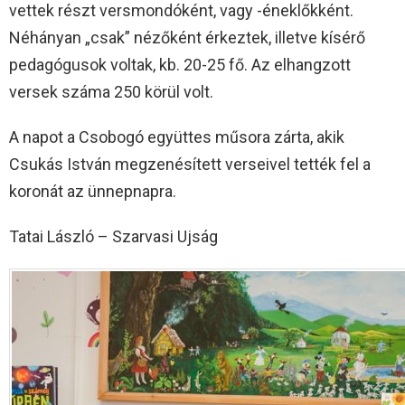
vettek részt versmondóként, vagy -éneklőkként.
Néhányan „csak” nézőként érkeztek, illetve kísérő
pedagógusok voltak, kb. 20-25 fő. Az elhangzott
versek száma 250 körül volt.
A napot a Csobogó együttes műsora zárta, akik
Csukás István megzenésített verseivel tették fel a
koronát az ünnepnapra.
Tatai László – Szarvasi Ujság