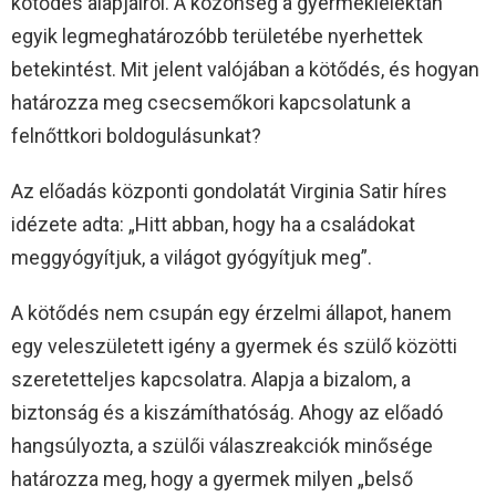
kötődés alapjairól. A közönség a gyermeklélektan
egyik legmeghatározóbb területébe nyerhettek
betekintést. Mit jelent valójában a kötődés, és hogyan
határozza meg csecsemőkori kapcsolatunk a
felnőttkori boldogulásunkat?
Az előadás központi gondolatát Virginia Satir híres
idézete adta: „Hitt abban, hogy ha a családokat
meggyógyítjuk, a világot gyógyítjuk meg”.
A kötődés nem csupán egy érzelmi állapot, hanem
egy veleszületett igény a gyermek és szülő közötti
szeretetteljes kapcsolatra. Alapja a bizalom, a
biztonság és a kiszámíthatóság. Ahogy az előadó
hangsúlyozta, a szülői válaszreakciók minősége
határozza meg, hogy a gyermek milyen „belső