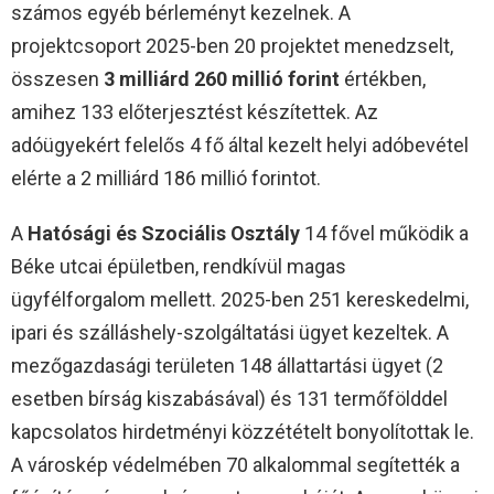
számos egyéb bérleményt kezelnek. A
projektcsoport 2025-ben 20 projektet menedzselt,
összesen
3 milliárd 260 millió forint
értékben,
amihez 133 előterjesztést készítettek. Az
adóügyekért felelős 4 fő által kezelt helyi adóbevétel
elérte a 2 milliárd 186 millió forintot.
A
Hatósági és Szociális Osztály
14 fővel működik a
Béke utcai épületben, rendkívül magas
ügyfélforgalom mellett. 2025-ben 251 kereskedelmi,
ipari és szálláshely-szolgáltatási ügyet kezeltek. A
mezőgazdasági területen 148 állattartási ügyet (2
esetben bírság kiszabásával) és 131 termőfölddel
kapcsolatos hirdetményi közzétételt bonyolítottak le.
A városkép védelmében 70 alkalommal segítették a