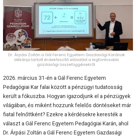
Dr. Árpási Zoltán a Gál Ferenc Egyetem Gazdasági Karának
dékánja tartott érdekfeszítő előadást a legfontosabb
gazdasági összefüggésekről.
2026. március 31-én a Gál Ferenc Egyetem
Pedagógiai Kar falai között a pénzügyi tudatosság
került a fókuszba. Hogyan igazodjunk el a pénzügyek
világában, és miként hozzunk felelős döntéseket már
fiatal felnőttként? Ezekre a kérdésekre keresték a
választ a Gál Ferenc Egyetem Pedagógiai Karán, ahol
Dr. Árpási Zoltán a Gál Ferenc Egyetem Gazdasági