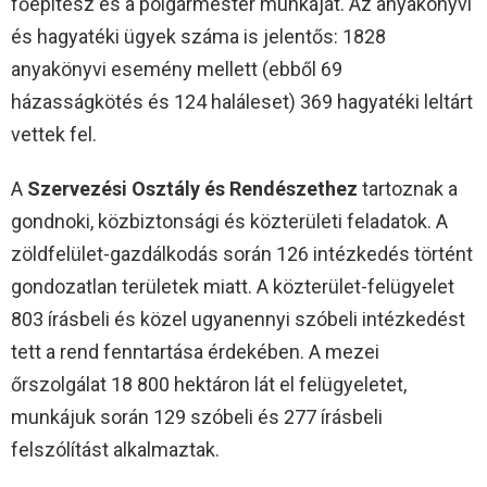
főépítész és a polgármester munkáját. Az anyakönyvi
és hagyatéki ügyek száma is jelentős: 1828
anyakönyvi esemény mellett (ebből 69
házasságkötés és 124 haláleset) 369 hagyatéki leltárt
vettek fel.
A
Szervezési Osztály és Rendészethez
tartoznak a
gondnoki, közbiztonsági és közterületi feladatok. A
zöldfelület-gazdálkodás során 126 intézkedés történt
gondozatlan területek miatt. A közterület-felügyelet
803 írásbeli és közel ugyanennyi szóbeli intézkedést
tett a rend fenntartása érdekében. A mezei
őrszolgálat 18 800 hektáron lát el felügyeletet,
munkájuk során 129 szóbeli és 277 írásbeli
felszólítást alkalmaztak.