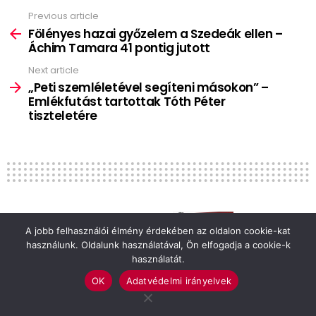
Previous article
See
more
Fölényes hazai győzelem a Szedeák ellen –
Áchim Tamara 41 pontig jutott
Next article
„Peti szemléletével segíteni másokon” –
Emlékfutást tartottak Tóth Péter
tiszteletére
Sponsored by
A jobb felhasználói élmény érdekében az oldalon cookie-kat
használunk. Oldalunk használatával, Ön elfogadja a cookie-k
használatát.
SPORT
SZARVAS
OK
Adatvédelmi irányelvek
Fölényes hazai győzelem a
Szedeák ellen – Áchim Tamara 41