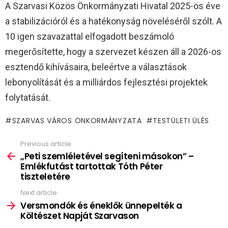
A Szarvasi Közös Önkormányzati Hivatal 2025-ös éve
a stabilizációról és a hatékonyság növeléséről szólt. A
10 igen szavazattal elfogadott beszámoló
megerősítette, hogy a szervezet készen áll a 2026-os
esztendő kihívásaira, beleértve a választások
lebonyolítását és a milliárdos fejlesztési projektek
folytatását.
SZARVAS VÁROS ÖNKORMÁNYZATA
TESTÜLETI ÜLÉS
Previous article
See
more
„Peti szemléletével segíteni másokon” –
Emlékfutást tartottak Tóth Péter
tiszteletére
Next article
Versmondók és éneklők ünnepelték a
Költészet Napját Szarvason