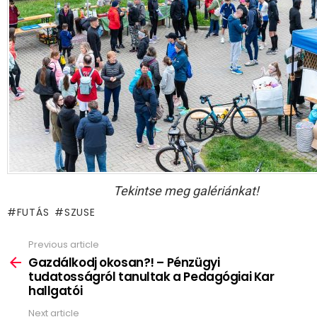
Tekintse meg galériánkat!
FUTÁS
SZUSE
Previous article
See
more
Gazdálkodj okosan?! – Pénzügyi
tudatosságról tanultak a Pedagógiai Kar
hallgatói
Next article