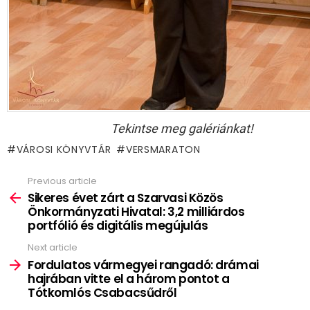
Tekintse meg galériánkat!
VÁROSI KÖNYVTÁR
VERSMARATON
Previous article
See
more
Sikeres évet zárt a Szarvasi Közös
Önkormányzati Hivatal: 3,2 milliárdos
portfólió és digitális megújulás
Next article
Fordulatos vármegyei rangadó: drámai
hajrában vitte el a három pontot a
Tótkomlós Csabacsűdről