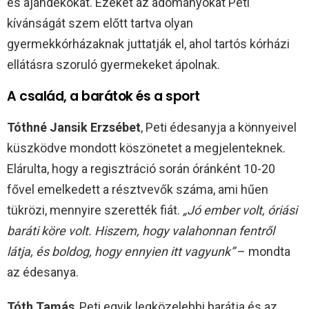
és ajándékokat. Ezeket az adományokat Peti
kívánságát szem előtt tartva olyan
gyermekkórházaknak juttatják el, ahol tartós kórházi
ellátásra szoruló gyermekeket ápolnak.
A család, a barátok és a sport
Tóthné Jansik Erzsébet
, Peti édesanyja a könnyeivel
küszködve mondott köszönetet a megjelenteknek.
Elárulta, hogy a regisztráció során óránként 10-20
fővel emelkedett a résztvevők száma, ami hűen
tükrözi, mennyire szerették fiát.
„Jó ember volt, óriási
baráti köre volt. Hiszem, hogy valahonnan fentről
látja, és boldog, hogy ennyien itt vagyunk”
– mondta
az édesanya.
Tóth Tamás
, Peti egyik legközelebbi barátja és az