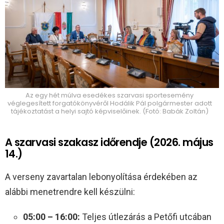
Az egy hét múlva esedékes szarvasi sportesemény
véglegesített forgatókönyvéről Hodálik Pál polgármester adott
tájékoztatást a helyi sajtó képviselőinek. (Fotó: Babák Zoltán)
A szarvasi szakasz időrendje (2026. május
14.)
A verseny zavartalan lebonyolítása érdekében az
alábbi menetrendre kell készülni:
05:00 – 16:00:
Teljes útlezárás a Petőfi utcában