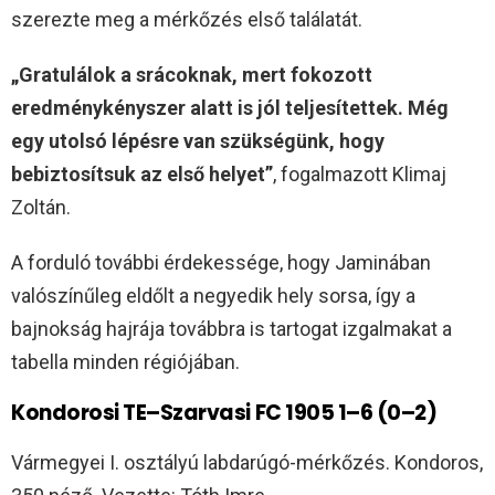
szerezte meg a mérkőzés első találatát.
„Gratulálok a srácoknak, mert fokozott
eredménykényszer alatt is jól teljesítettek.
Még
egy utolsó lépésre van szükségünk, hogy
bebiztosítsuk az első helyet”
, fogalmazott Klimaj
Zoltán.
A forduló további érdekessége, hogy Jaminában
valószínűleg eldőlt a negyedik hely sorsa, így a
bajnokság hajrája továbbra is tartogat izgalmakat a
tabella minden régiójában.
Kondorosi TE–Szarvasi FC 1905 1–6 (0–2)
Vármegyei I. osztályú labdarúgó-mérkőzés. Kondoros,