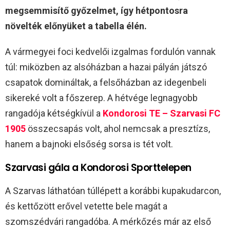
megsemmisítő győzelmet, így hétpontosra
növelték előnyüket a tabella élén.
A vármegyei foci kedvelői izgalmas fordulón vannak
túl: miközben az alsóházban a hazai pályán játszó
csapatok domináltak, a felsőházban az idegenbeli
sikereké volt a főszerep. A hétvége legnagyobb
rangadója kétségkívül a
Kondorosi TE – Szarvasi FC
1905
összecsapás volt, ahol nemcsak a presztízs,
hanem a bajnoki elsőség sorsa is tét volt.
Szarvasi gála a Kondorosi Sporttelepen
A Szarvas láthatóan túllépett a korábbi kupakudarcon,
és kettőzött erővel vetette bele magát a
szomszédvári rangadóba. A mérkőzés már az első