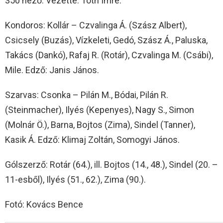
350 néző. Vezette: Tóth Imre.
Kondoros: Kollár – Czvalinga Á. (Szász Albert),
Csicsely (Buzás), Vízkeleti, Gedó, Szász Á., Paluska,
Takács (Dankó), Rafaj R. (Rotár), Czvalinga M. (Csábi),
Mile. Edző: Janis János.
Szarvas: Csonka – Pilán M., Bódai, Pilán R.
(Steinmacher), Ilyés (Kepenyes), Nagy S., Simon
(Molnár Ö.), Barna, Bojtos (Zima), Sindel (Tanner),
Kasik Á. Edző: Klimaj Zoltán, Somogyi János.
Gólszerző: Rotár (64.), ill. Bojtos (14., 48.), Sindel (20. –
11-esből), Ilyés (51., 62.), Zima (90.).
Fotó: Kovács Bence