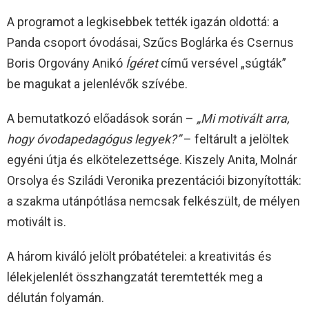
A programot a legkisebbek tették igazán oldottá: a
Panda csoport óvodásai, Szűcs Boglárka és Csernus
Boris Orgovány Anikó
Ígéret
című versével „súgták”
be magukat a jelenlévők szívébe.
A bemutatkozó előadások során –
„Mi motivált arra,
hogy óvodapedagógus legyek?”
– feltárult a jelöltek
egyéni útja és elkötelezettsége. Kiszely Anita, Molnár
Orsolya és Sziládi Veronika prezentációi bizonyították:
a szakma utánpótlása nemcsak felkészült, de mélyen
motivált is.
A három kiváló jelölt próbatételei: a kreativitás és
lélekjelenlét összhangzatát teremtették meg a
délután folyamán.