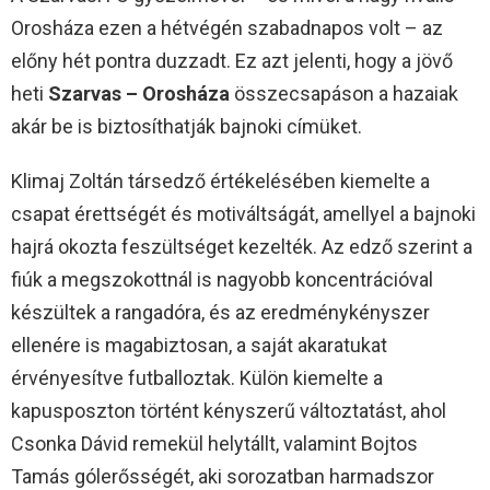
Orosháza ezen a hétvégén szabadnapos volt – az
előny hét pontra duzzadt. Ez azt jelenti, hogy a jövő
heti
Szarvas – Orosháza
összecsapáson a hazaiak
akár be is biztosíthatják bajnoki címüket.
Klimaj Zoltán társedző értékelésében kiemelte a
csapat érettségét és motiváltságát, amellyel a bajnoki
hajrá okozta feszültséget kezelték. Az edző szerint a
fiúk a megszokottnál is nagyobb koncentrációval
készültek a rangadóra, és az eredménykényszer
ellenére is magabiztosan, a saját akaratukat
érvényesítve futballoztak. Külön kiemelte a
kapusposzton történt kényszerű változtatást, ahol
Csonka Dávid remekül helytállt, valamint Bojtos
Tamás gólerősségét, aki sorozatban harmadszor