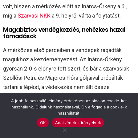
volt, hiszen a mérkőzés előtt az Inárcs-Örkény a 6.,
míg a
Szarvasi NKK
a 9. helyről várta a folytatást.
Magabiztos vendégkezdés, nehézkes hazai
támadások
A mérkőzés első perceiben a vendégek ragadták
magukhoz a kezdeményezést. Az Inárcs-Örkény
gyorsan 2-0-s előnyre tett szert, és bár a szarvasiak
Szöllősi Petra és Majoros Flóra góljaival próbálták
tartani a lépést, a védekezés nem állt össze
megfelelően. A vendégeknél különösen
Orsós
A jobb felhasználói élmény érdekében az oldalon cookie-kat
Alexandra
és
Kajdácsi Kíra
volt elemében, akik ellen
használunk. Oldalunk használatával, Ön elfogadja a cookie-k
használatát.
nem találták az ellenszert a hazai védők.
OK
Adatvédelmi irányelvek
A félidő derekára állandósult a 4-5 gólos különbség. A