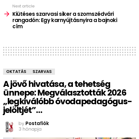
Next article
Kiütéses szarvasi siker a szomszédvári
rangadón: Egy karnyújtásnyira a bajnoki
cím
OKTATÁS
SZARVAS
A jövő hivatása, a tehetség
ünnepe: Megválasztották 2026
„legkiválóbb óvodapedagógus-
jelöltjét”…
by
Postafiók
3 hónapja