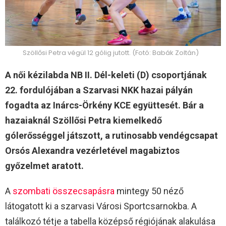
Szöllősi Petra végül 12 gólig jutott. (Fotó: Babák Zoltán)
A női kézilabda NB II. Dél-keleti (D) csoportjának
22. fordulójában a Szarvasi NKK hazai pályán
fogadta az Inárcs-Örkény KCE együttesét. Bár a
hazaiaknál Szöllősi Petra kiemelkedő
gólerősséggel játszott, a rutinosabb vendégcsapat
Orsós Alexandra vezérletével magabiztos
győzelmet aratott.
A
szombati összecsapásra
mintegy 50 néző
látogatott ki a szarvasi Városi Sportcsarnokba. A
találkozó tétje a tabella középső régiójának alakulása