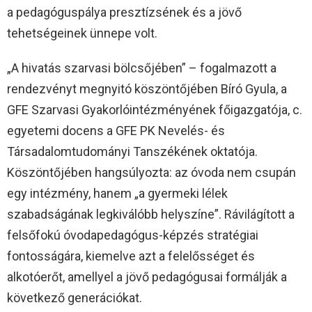
a pedagóguspálya presztízsének és a jövő
tehetségeinek ünnepe volt.
„A hivatás szarvasi bölcsőjében” – fogalmazott a
rendezvényt megnyitó köszöntőjében Bíró Gyula, a
GFE Szarvasi Gyakorlóintézményének főigazgatója, c.
egyetemi docens a GFE PK Nevelés- és
Társadalomtudományi Tanszékének oktatója.
Köszöntőjében hangsúlyozta: az óvoda nem csupán
egy intézmény, hanem „a gyermeki lélek
szabadságának legkiválóbb helyszíne”. Rávilágított a
felsőfokú óvodapedagógus-képzés stratégiai
fontosságára, kiemelve azt a felelősséget és
alkotóerőt, amellyel a jövő pedagógusai formálják a
következő generációkat.