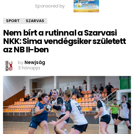
Sponsored by
SPORT
SZARVAS
Nem bírt a rutinnal a Szarvasi
NKK: Sima vendégsiker született
az NB II-ben
by
Newjság
3 hónapja