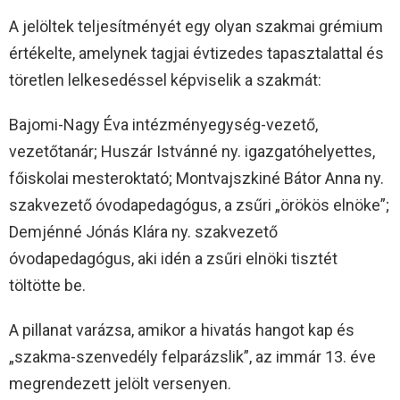
A jelöltek teljesítményét egy olyan szakmai grémium
értékelte, amelynek tagjai évtizedes tapasztalattal és
töretlen lelkesedéssel képviselik a szakmát:
Bajomi-Nagy Éva intézményegység-vezető,
vezetőtanár; Huszár Istvánné ny. igazgatóhelyettes,
főiskolai mesteroktató; Montvajszkiné Bátor Anna ny.
szakvezető óvodapedagógus, a zsűri „örökös elnöke”;
Demjénné Jónás Klára ny. szakvezető
óvodapedagógus, aki idén a zsűri elnöki tisztét
töltötte be.
A pillanat varázsa, amikor a hivatás hangot kap és
„szakma-szenvedély felparázslik”, az immár 13. éve
megrendezett jelölt versenyen.