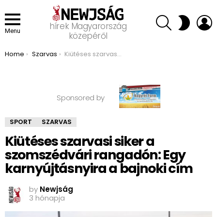
SEARCH
L
SWITCH
hírek Magyarország
SKIN
Menu
közepéről
You are here:
Home
Szarvas
Kiütéses szarvasi siker a szomszédvári rangadón: Egy karnyújtásnyira a bajnoki cím
Sponsored by
SPORT
SZARVAS
Kiütéses szarvasi siker a
szomszédvári rangadón: Egy
karnyújtásnyira a bajnoki cím
by
Newjság
3 hónapja