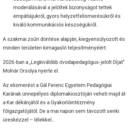
moderálásával a jelöltek bizonyságot tettek
empátiájukról, gyors helyzetfelismerésükről és
kiváló kommunikációs készségükről.
A szakmai zsűri döntése alapján, kiegyensúlyozott és
minden területen kimagasló teljesítményéért:
2026-ban a „Legkiválóbb óvodapedagógus-jelölt Díjat”
Molnár Orsolya nyerte el.
Az elismerést a Gál Ferenc Egyetem Pedagógiai
Karának ünnepélyes diplomakiosztóján veheti majd át
a Kar dékánjától és a Gyakorlóintézmény
főigazgatójától. De a mai napon sem távozott senki
üreskézzel – lélekkel…