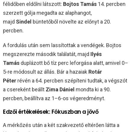
félidőben eldőlni látszott:
Bojtos Tamás
14. percben
szerzett gólja megadta az alaphangot,
majd
Sindel
büntetőből növelte az előnyt a 20.
percben.
A fordulás után sem lassítottak a vendégek. Bojtos
megszerezte második találatát, majd
Ilyés
Tamás
duplázott bő tíz perc leforgása alatt, amivel 0–
5-re módosult az állás. Bár a hazaiak
Rotár
Péter
révén a 64. percben szépíteni tudtak, a végszót
a csereként beállt
Zima Dániel
mondta ki a 90.
percben, beállítva az 1–6-os végeredményt.
Edzői értékelések: Fókuszban a jövő
A mérkőzés után a két szakvezető eltérően látta a