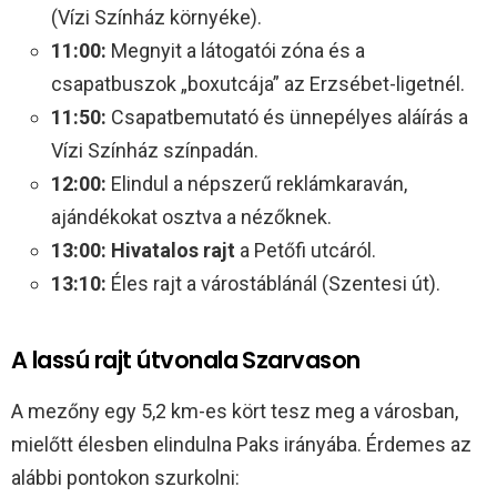
(Vízi Színház környéke).
11:00:
Megnyit a látogatói zóna és a
csapatbuszok „boxutcája” az Erzsébet-ligetnél.
11:50:
Csapatbemutató és ünnepélyes aláírás a
Vízi Színház színpadán.
12:00:
Elindul a népszerű reklámkaraván,
ajándékokat osztva a nézőknek.
13:00:
Hivatalos rajt
a Petőfi utcáról.
13:10:
Éles rajt a várostáblánál (Szentesi út).
A lassú rajt útvonala Szarvason
A mezőny egy 5,2 km-es kört tesz meg a városban,
mielőtt élesben elindulna Paks irányába. Érdemes az
alábbi pontokon szurkolni: