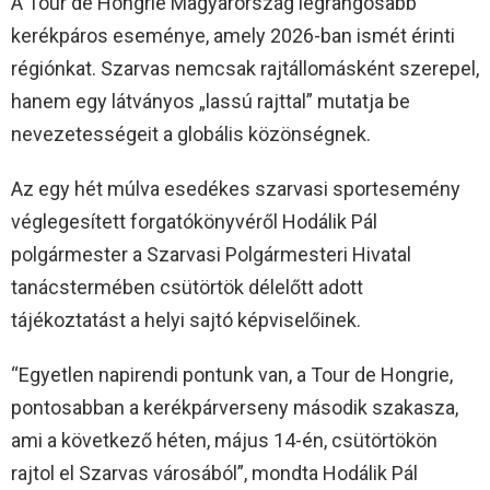
A Tour de Hongrie Magyarország legrangosabb
kerékpáros eseménye, amely 2026-ban ismét érinti
régiónkat. Szarvas nemcsak rajtállomásként szerepel,
hanem egy látványos „lassú rajttal” mutatja be
nevezetességeit a globális közönségnek.
Az egy hét múlva esedékes szarvasi sportesemény
véglegesített forgatókönyvéről Hodálik Pál
polgármester a Szarvasi Polgármesteri Hivatal
tanácstermében csütörtök délelőtt adott
tájékoztatást a helyi sajtó képviselőinek.
“Egyetlen napirendi pontunk van, a Tour de Hongrie,
pontosabban a kerékpárverseny második szakasza,
ami a következő héten, május 14-én, csütörtökön
rajtol el Szarvas városából”, mondta Hodálik Pál