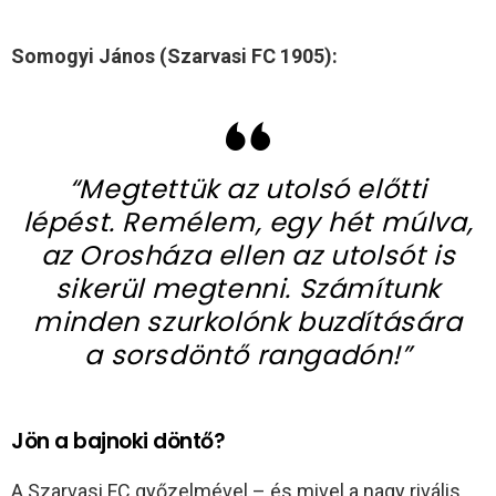
Somogyi János (Szarvasi FC 1905):
“Megtettük az utolsó előtti
lépést. Remélem, egy hét múlva,
az Orosháza ellen az utolsót is
sikerül megtenni. Számítunk
minden szurkolónk buzdítására
a sorsdöntő rangadón!”
Jön a bajnoki döntő?
A Szarvasi FC győzelmével – és mivel a nagy rivális