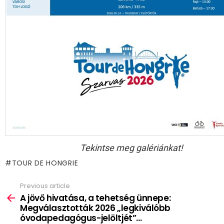
Tekintse meg galériánkat!
TOUR DE HONGRIE
Previous article
See
more
A jövő hivatása, a tehetség ünnepe:
Megválasztották 2026 „legkiválóbb
óvodapedagógus-jelöltjét”…