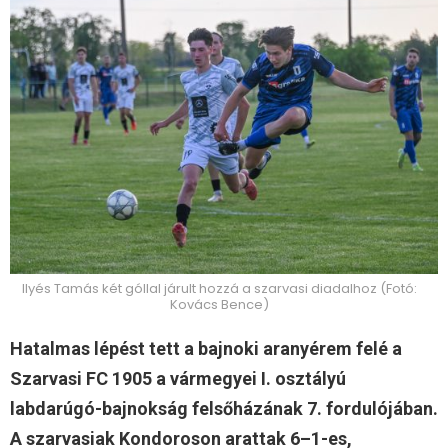
Ilyés Tamás két góllal járult hozzá a szarvasi diadalhoz (Fotó:
Kovács Bence)
Hatalmas lépést tett a bajnoki aranyérem felé a
Szarvasi FC 1905 a vármegyei I. osztályú
labdarúgó-bajnokság felsőházának 7. fordulójában.
A szarvasiak Kondoroson arattak 6–1-es,