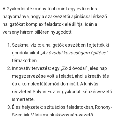
A Gyakorlóintézmény több mint egy évtizedes
hagyománya, hogy a szakvezetői ajánlással érkező
hallgatókat komplex feladatok elé állítja. Idén a
verseny három pilléren nyugodott:
Szakmai vízió: a hallgatók esszében fejtették ki
gondolataikat
„Az óvodai közösségem építése”
témakörben.
Innovatív tervezés: egy „Zöld óvodai” jeles nap
megszervezése volt a feladat, ahol a kreativitás
és a komplex látásmód dominált. A kihívás
részleteit Sulyan Eszter gyakorlati képzésvezető
ismertette.
Éles helyzetek: szituációs feladatokban, Rohony-
Szedljak Mária munkaközösség-vezető