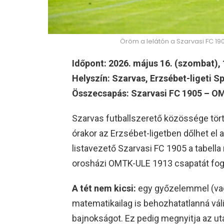
Öröm a lelátón a Szarvasi FC 190
Időpont: 2026. május 16. (szombat), 
Helyszín: Szarvas, Erzsébet-ligeti S
Összecsapás: Szarvasi FC 1905 – O
Szarvas futballszerető közössége törté
órakor az Erzsébet-ligetben dőlhet el 
listavezető Szarvasi FC 1905 a tabella 
orosházi OMTK-ULE 1913 csapatát fog
A tét nem kicsi:
egy győzelemmel (vagy
matematikailag is behozhatatlanná váli
bajnokságot. Ez pedig megnyitja az uta