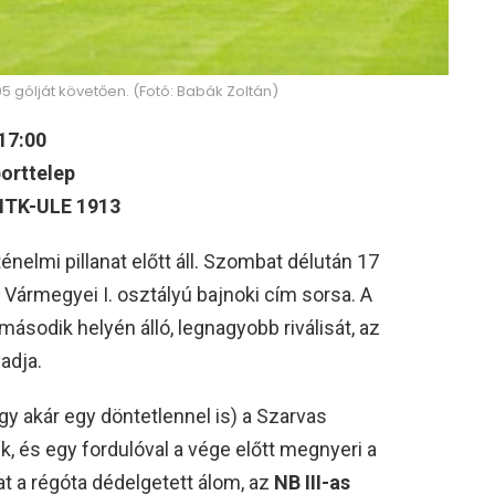
5 gólját követően. (Fotó: Babák Zoltán)
17:00
porttelep
MTK-ULE 1913
nelmi pillanat előtt áll. Szombat délután 17
a Vármegyei I. osztályú bajnoki cím sorsa. A
második helyén álló, legnagyobb riválisát, az
adja.
 akár egy döntetlennel is) a Szarvas
k, és egy fordulóval a vége előtt megnyeri a
t a régóta dédelgetett álom, az
NB III-as