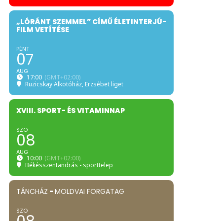
„LÓRÁNT SZEMMEL” CÍMŰ ÉLETINTERJÚ-
FILM VETÍTÉSE
PÉNT
07
AUG
17:00
(GMT+02:00)
Ruzicskay Alkotóház
, Erzsébet liget
XVIII. SPORT- ÉS VITAMINNAP
SZO
08
AUG
10:00
(GMT+02:00)
Békésszentandrás - sporttelep
TÁNCHÁZ
-
MOLDVAI FORGATAG
SZO