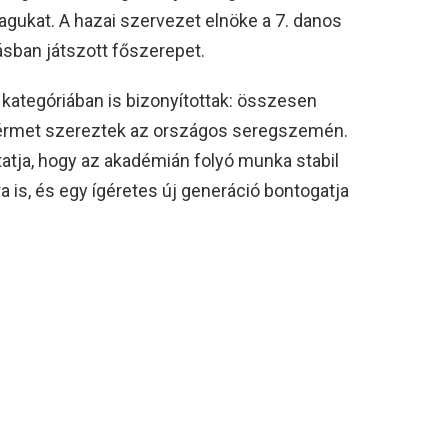
agukat. A hazai szervezet elnöke a 7. danos
tásban játszott főszerepet.
 kategóriában is bizonyítottak: összesen
nzérmet szereztek az országos seregszemén.
utatja, hogy az akadémián folyó munka stabil
a is, és egy ígéretes új generáció bontogatja