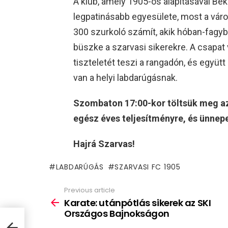
A klub, amely 1905-ös alapításával Bé
legpatinásabb egyesülete, most a váro
300 szurkoló számít, akik hóban-fagyba
büszke a szarvasi sikerekre. A csapat
tiszteletét teszi a rangadón, és együt
van a helyi labdarúgásnak.
Szombaton 17:00-kor töltsük meg az 
egész éves teljesítményre, és ünnepe
Hajrá Szarvas!
LABDARÚGÁS
SZARVASI FC 1905
Previous article
See
more
Karate: utánpótlás sikerek az SKI
Országos Bajnokságon