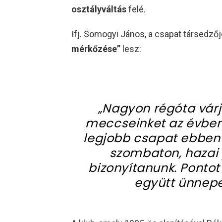
osztályváltás
felé.
Ifj. Somogyi János, a csapat társedző
mérkőzése”
lesz:
„Nagyon régóta várjuk
meccseinket az évben
legjobb csapat ebben 
szombaton, hazai p
bizonyítanunk. Pontot
együtt ünnepel