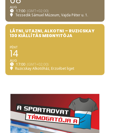
08
AUG
17:00
(GMT+02:00)
Tessedik Sámuel Múzeum
, Vajda Péter u. 1.
LÁTNI, UTAZNI, ALKOTNI – RUZICSKAY
130 KIÁLLÍTÁS MEGNYITÓJA
PÉNT
14
AUG
17:00
(GMT+02:00)
Ruzicskay Alkotóház
, Erzsébet liget