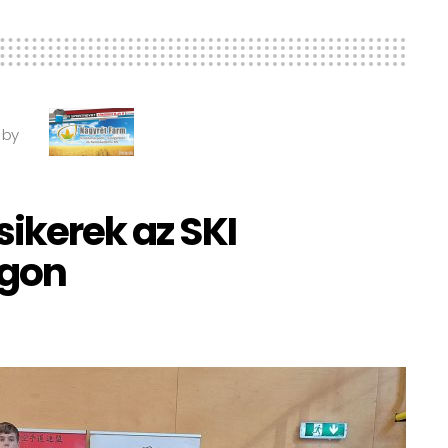
 by
sikerek az SKI
ágon