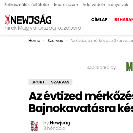
Felhasználási feltételek
Impresszum
Adatvédelmi irányelvek
CÍMLAP
BEHARA
hírek Magyarország közepéről
You are here:
Home
Szarvas
Az évtized mérkőzése Szarvason: Bajnokavatásra készül a Szarvasi F
Sponsored by
SPORT
SZARVAS
Az évtized mérkőzé
Bajnokavatásra kés
by
Newjság
3 hónapja