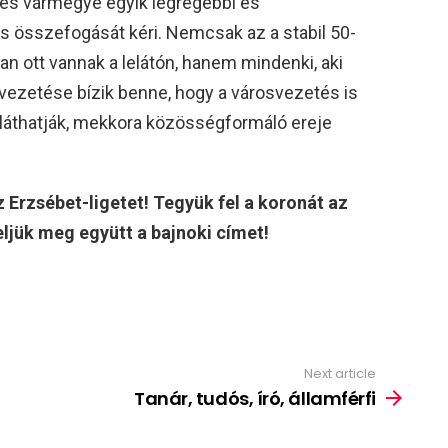
kés vármegye egyik legrégebbi és
s összefogását kéri. Nemcsak az a stabil 50-
n ott vannak a lelátón, hanem mindenki, aki
 vezetése bízik benne, hogy a városvezetés is
t láthatják, mekkora közösségformáló ereje
Erzsébet-ligetet! Tegyük fel a koronát az
ljük meg együtt a bajnoki címet!
Next article
Tanár, tudós, író, államférfi