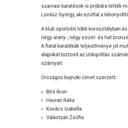
szarvasi karatésok is próbára tették m
Lovász György, aki ezúttal a lebonyolí
A klub sportolói több korosztályban és
négy arany-, négy ezüst- és hat bro
A fiatal karatékák teljesítménye jól m
alapokat biztosít az utánpótlás számár
szárnyait.
Országos bajnoki címet szerzett:
Bíró Áron
Havran Réka
Kovács Izabella
Valastyán Zsófia