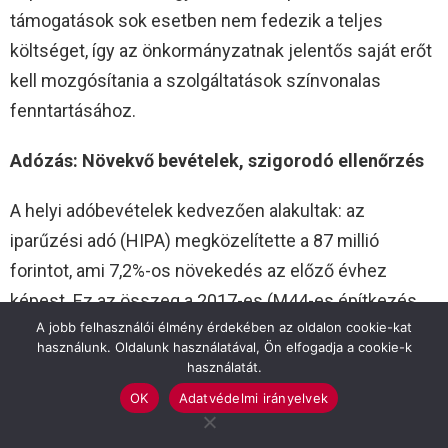
támogatások sok esetben nem fedezik a teljes
költséget, így az önkormányzatnak jelentős saját erőt
kell mozgósítania a szolgáltatások színvonalas
fenntartásához.
Adózás: Növekvő bevételek, szigorodó ellenőrzés
A helyi adóbevételek kedvezően alakultak: az
iparűzési adó (HIPA) megközelítette a 87 millió
forintot, ami 7,2%-os növekedés az előző évhez
képest. Ez az összeg a 2017-es (M44-es építkezés
A jobb felhasználói élmény érdekében az oldalon cookie-kat
idején tapasztalt) csúcs óta a legmagasabb bevétel. A
használunk. Oldalunk használatával, Ön elfogadja a cookie-k
magánszemélyek kommunális adója is stabil, 12,2
használatát.
millió forint folyt be ezen a jogcímen.
OK
Adatvédelmi irányelvek
Az adóügyi beszámoló rávilágított egy visszatérő