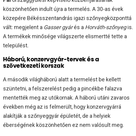
köszönhetően indult újra a termelés. A 30-as évek
közepére Békésszentandrás igazi szőnyegközponttá
vált: megjelent a
Gasser gyár
és a
Horváth-szőnyeg
is.
A termékek minősége világszerte elismertté tette a
települést.
Háború, konzervgyár-tervek és a
szövetkezeti korszak
A második világháború alatt a termelést be kellett
szüntetni, a felszerelést pedig a pincékbe falazva
mentették meg az utókornak. A háború utáni zavaros
években még az is felmerült, hogy konzervgyárrá
alakítják a szőnyeggyár épületét, de a helyiek
éberségének köszönhetően ez nem valósult meg.