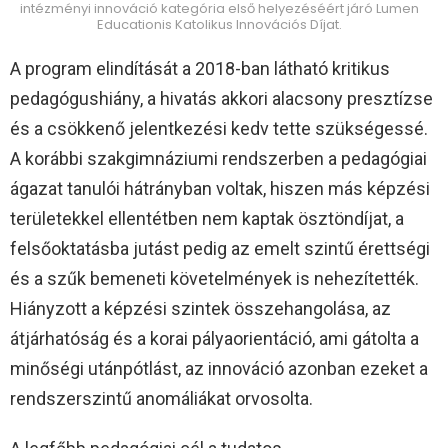
intézményi innováció kategória első helyezéséért járó Lumen
Educationis Katolikus Innovációs Díjat.
A program elindítását a 2018-ban látható kritikus
pedagógushiány, a hivatás akkori alacsony presztízse
és a csökkenő jelentkezési kedv tette szükségessé.
A korábbi szakgimnáziumi rendszerben a pedagógiai
ágazat tanulói hátrányban voltak, hiszen más képzési
területekkel ellentétben nem kaptak ösztöndíjat, a
felsőoktatásba jutást pedig az emelt szintű érettségi
és a szűk bemeneti követelmények is nehezítették.
Hiányzott a képzési szintek összehangolása, az
átjárhatóság és a korai pályaorientáció, ami gátolta a
minőségi utánpótlást, az innováció azonban ezeket a
rendszerszintű anomáliákat orvosolta.