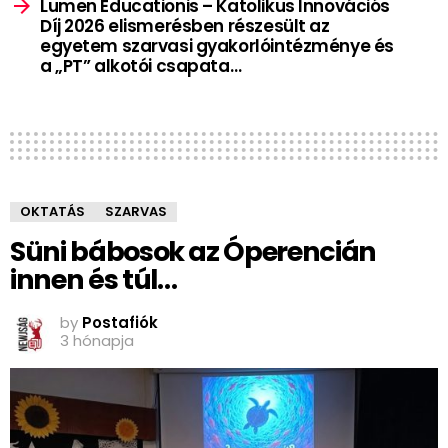
Lumen Educationis – Katolikus Innovációs
Díj 2026 elismerésben részesült az
egyetem szarvasi gyakorlóintézménye és
a „PT” alkotói csapata…
OKTATÁS
SZARVAS
Süni bábosok az Óperencián
innen és túl…
by
Postafiók
3 hónapja