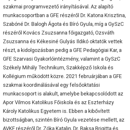
szakmai programvezető irányításával. Az alapító
munkacsoportban a GFE részéről Dr. Katona Krisztina,
Szabóné Dr. Balogh Ágota és Bíró Gyula, míg a GySzC
részéről Kovács Zsuzsanna főigazgató, Ozsváth
Zsuzsanna és Kékesiné Gulyás Ildikó oktatók vettek
részt, a kidolgozásban pedig a GFE Pedagógiai Kar, a
GFE Szarvasi Gyakorlóintézmény, valamint a GySzC
Székely Mihály Technikum, Szakképző Iskola és
Kollégium működött közre. 2021 februárjában a GFE
szakmai koordinálásával egy felsőoktatási
munkacsoport is alakult, amelybe bekapcsolódott az
Apor Vilmos Katolikus Főiskola és az Eszterházy
Károly Katolikus Egyetem is. Ebben a kibővített
bizottságban, szintén Bíró Gyula vezetése mellett, az
AVKF részéről Dr. Zóka Katalin, Dr. Baksa Brigitta és