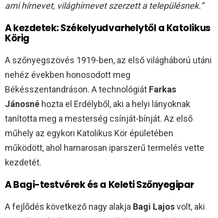
ami hírnevet, világhírnevet szerzett a településnek.”
A kezdetek: Székelyudvarhelytől a Katolikus
Körig
A szőnyegszövés 1919-ben, az első világháború utáni
nehéz években honosodott meg
Békésszentandráson. A technológiát
Farkas
Jánosné
hozta el Erdélyből, aki a helyi lányoknak
tanította meg a mesterség csínját-bínját. Az első
műhely az egykori Katolikus Kör épületében
működött, ahol hamarosan iparszerű termelés vette
kezdetét.
A Bagi-testvérek és a Keleti Szőnyegipar
A fejlődés következő nagy alakja
Bagi Lajos
volt, aki