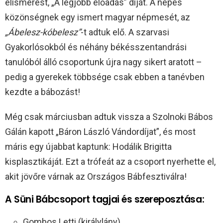
elismerést, „A legjobb előadás” díját. A népes
közönségnek egy ismert magyar népmesét, az
„Ábelesz-kóbelesz”
-t adtuk elő. A szarvasi
Gyakorlósokból és néhány békésszentandrási
tanulóból álló csoportunk újra nagy sikert aratott –
pedig a gyerekek többsége csak ebben a tanévben
kezdte a bábozást!
Még csak márciusban adtuk vissza a Szolnoki Bábos
Gálán kapott „Báron László Vándordíjat”, és most
máris egy újabbat kaptunk: Hodálik Brigitta
kisplasztikáját. Ezt a trófeát az a csoport nyerhette el,
akit jövőre várnak az Országos Bábfesztiválra!
A Süni Bábcsoport tagjai és szereposztása:
Gombos Letti (királylány)