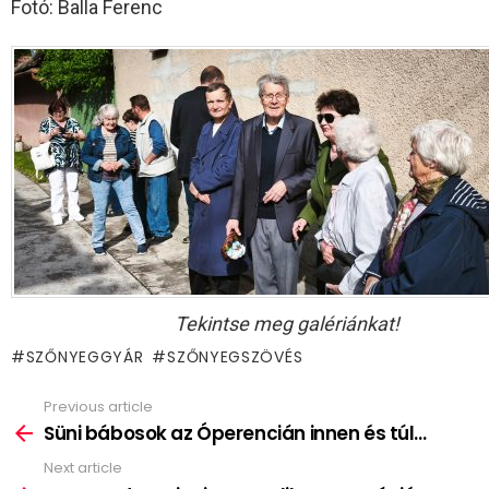
Fotó: Balla Ferenc
Tekintse meg galériánkat!
SZŐNYEGGYÁR
SZŐNYEGSZÖVÉS
Previous article
See
more
Süni bábosok az Óperencián innen és túl…
Next article