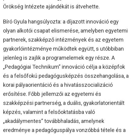
Örökség Intézete ajándékát is átvehette.
Bíró Gyula hangsúlyozta: a díjazott innováció egy
olyan alkotói csapat elismerése, amelyben egyetemi
partnerek, szakképző intézmények és az egyetem
gyakorlóintézménye működtek együtt, s utóbbiban
jelenleg is zajlik a programelemek egy része. A
„Pedagógiai Technikum” innováció célja a középfok
és a felsőfokú pedagógusképzés összehangolása, a
korai pályaorientáció és a hivatásszocializáció
erősítése. Főbb jellemzői az egyetemi és
szakképzési partnerség, a duális, gyakorlatorientált
képzés, valamint a felsőoktatásba való
„akadálymentes” továbbhaladás, amelynek
eredménye a pedagóguspálya vonzóbbá tétele és a