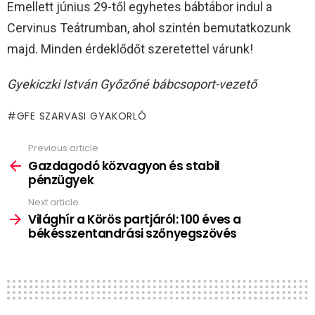
Emellett június 29-től egyhetes bábtábor indul a
Cervinus Teátrumban, ahol szintén bemutatkozunk
majd. Minden érdeklődőt szeretettel várunk!
Gyekiczki István Győzőné
bábcsoport-vezető
GFE SZARVASI GYAKORLÓ
Previous article
See
more
Gazdagodó közvagyon és stabil
pénzügyek
Next article
Világhír a Körös partjáról: 100 éves a
békésszentandrási szőnyegszövés