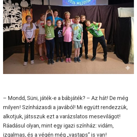
– Mondd, Süni, játék-e a bábjáték? – Az hát! De még
milyen! Színházasdi a javából! Mi együtt rendezzük,
alkotjuk, játsszuk ezt a varázslatos mesevilágot!
Ráadásul olyan, mint egy igazi színház: vidám,
izgalmas, és a végén még „vastaps” is van!