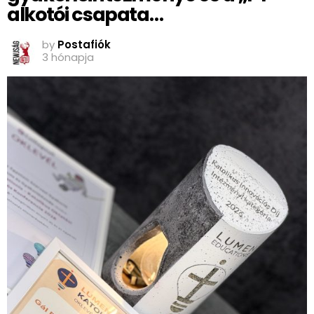
alkotói csapata…
by
Postafiók
3 hónapja