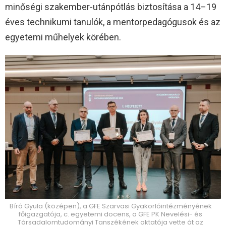
minőségi szakember-utánpótlás biztosítása a 14–19
éves technikumi tanulók, a mentorpedagógusok és az
egyetemi műhelyek körében.
Bíró Gyula (középen), a GFE Szarvasi Gyakorlóintézményének
főigazgatója, c. egyetemi docens, a GFE PK Nevelési- és
Társadalomtudományi Tanszékének oktatója vette át az