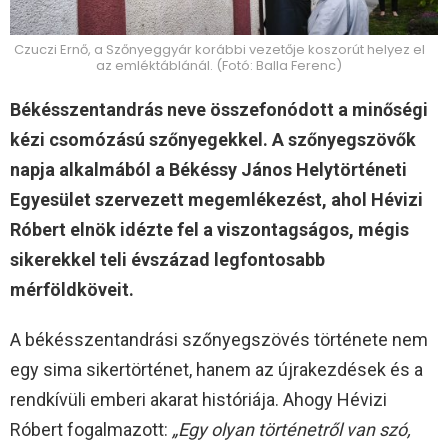
Czuczi Ernő, a Szőnyeggyár korábbi vezetője koszorút helyez el
az emléktáblánál. (Fotó: Balla Ferenc)
Békésszentandrás neve összefonódott a minőségi
kézi csomózású szőnyegekkel. A szőnyegszövők
napja alkalmából a Békéssy János Helytörténeti
Egyesület szervezett megemlékezést, ahol Hévizi
Róbert elnök idézte fel a viszontagságos, mégis
sikerekkel teli évszázad legfontosabb
mérföldköveit.
A békésszentandrási szőnyegszövés története nem
egy sima sikertörténet, hanem az újrakezdések és a
rendkívüli emberi akarat históriája. Ahogy Hévizi
Róbert fogalmazott:
„Egy olyan történetről van szó,