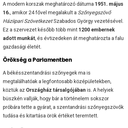
A modern korszak meghatározó dátuma
1951. május
16.
, amikor 24 fővel megalakult a
Szőnyegszövő
Háziipari Szövetkezet
Szabados György vezetésével.
Ez a szervezet később több mint
1200 embernek
adott munkát
, és évtizedeken át meghatározta a falu
gazdasági életét.
Örökség a Parlamentben
A békésszentandrási szőnyegek ma is
megtalálhatóak a legfontosabb középületekben,
köztük az
Országház társalgójában
is. A helyiek
büszkén vallják, hogy bár a történelem sokszor
próbára tette a gyárat, a szentandrási szőnyegszövők
tudása és kitartása örök értéket teremtett.