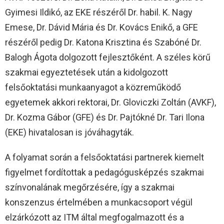
Gyimesi Ildikó, az EKE részéről Dr. habil. K. Nagy
Emese, Dr. Dávid Mária és Dr. Kovács Enikő, a GFE
részéről pedig Dr. Katona Krisztina és Szabóné Dr.
Balogh Ágota dolgozott fejlesztőként. A széles körű
szakmai egyeztetések után a kidolgozott
felsőoktatási munkaanyagot a közreműködő
egyetemek akkori rektorai, Dr. Gloviczki Zoltán (AVKF),
Dr. Kozma Gábor (GFE) és Dr. Pajtókné Dr. Tari Ilona
(EKE) hivatalosan is jóváhagyták.
A folyamat során a felsőoktatási partnerek kiemelt
figyelmet fordítottak a pedagógusképzés szakmai
színvonalának megőrzésére, így a szakmai
konszenzus értelmében a munkacsoport végül
elzárkózott az ITM által megfogalmazott és a