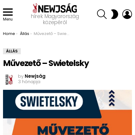
SEARCH
L
SWITCH
hírek Magyarország
SKIN
Menu
közepéről
You are here:
Home
Állás
Művezető – Swietelsky
ÁLLÁS
Művezető – Swietelsky
by
Newjság
3 hónapja