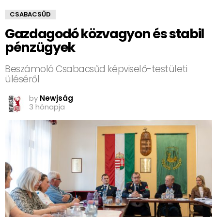
CSABACSŰD
Gazdagodó közvagyon és stabil
pénzügyek
Beszámoló Csabacsűd képviselő-testületi
üléséről
by
Newjság
3 hónapja