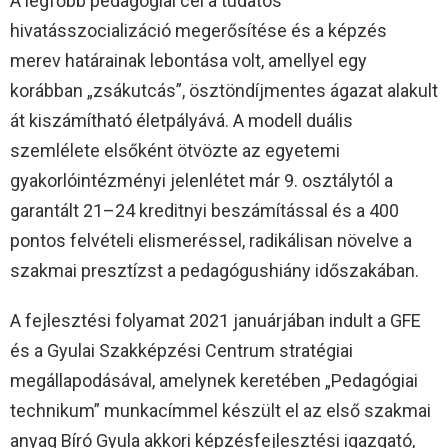
A legfőbb pedagógiai cél a tudatos
hivatásszocializáció megerősítése és a képzés
merev határainak lebontása volt, amellyel egy
korábban „zsákutcás”, ösztöndíjmentes ágazat alakult
át kiszámítható életpályává. A modell duális
szemlélete elsőként ötvözte az egyetemi
gyakorlóintézményi jelenlétet már 9. osztálytól a
garantált 21–24 kreditnyi beszámítással és a 400
pontos felvételi elismeréssel, radikálisan növelve a
szakmai presztízst a pedagógushiány időszakában.
A fejlesztési folyamat 2021 januárjában indult a GFE
és a Gyulai Szakképzési Centrum stratégiai
megállapodásával, amelynek keretében „Pedagógiai
technikum” munkacímmel készült el az első szakmai
anyag Bíró Gyula akkori képzésfejlesztési igazgató,