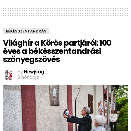
BÉKÉSSZENTANDRÁS
Világhír a Körös partjáról: 100
éves a békésszentandrási
szőnyegszövés
by
Newjság
3 hónapja