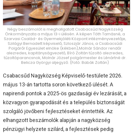
Négy beszámolót is meghallgatott Csabacsűd Nagyközség
Önkormányzata a május 13-i ülésén. A képen Tóth Tamásné, a
Szarvasi Család- és Gyermekjóléti Központ intézményvezetője,
Szilágyi Bernadett képviselő, Szloszjár János, a Csabacsűdi
Polgárőr Egyesület elnöke (kékben),Molnár Sándor rendőr
alezredes, kapitányságvezető, Bíró Zoltán tűzoltó alezredes,
tűzoltóparancsnok, Molnár József polgármester és Lénártné dr.
Belicza Györgyi aljegyző. (Fotó: Babák Zoltán)
Csabacsűd Nagyközség Képviselő-testülete 2026.
május 13-án tartotta soron következő ülését. A
napirendi pontok a 2025-ös gazdasági év lezárását, a
közvagyon gyarapodását és a település biztonságát
szolgáló jövőbeni fejlesztéseket érintették. Az
elhangzott beszámolók alapján a nagyközség
pénzügyi helyzete szilárd, a fejlesztések pedig