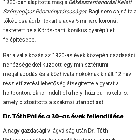
1923-ban alapította meg a
Békésszentandrási Keleti
Szőnyegipar Részvénytársaságot
. Bagi nem sajnálta a
tőkét: családi birtokait eladva 5 milliárd koronát
fektetett be a Körös-parti ikonikus gyárépület
felépítésébe.
Bár a vállalkozás az 1920-as évek közepén gazdasági
nehézségekkel küzdött, egy minisztériumi
megállapodás és a közhivatalnokoknak kínált 12 havi
részletfizetési lehetőség átsegítette a gyárat a
holtponton. Ekkor indult el a helyi háziipari iskola is,
amely biztosította a szakmai utánpótlást.
Dr. Tóth Pál és a 30-as évek fellendülése
A nagy gazdasági világválság után
Dr. Tóth
Pál
országgyűlési képviselő közbenjárásának