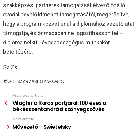
szakképzési partnerek támogatását élvező önálló
óvodai nevelő kimenet támogatásától, megerősítve,
hogy a program közvetlenül a diplomához vezető utat
támogatja, és önmagában ne jogosíthasson fel –
diploma nélkül -óvodapedagógus munkakör
betöltésére.
Sz.Zs.
GFE SZARVASI GYAKORLÓ
Previous article
See
more
Világhír a Körös partjáról: 100 éves a
békésszentandrási szőnyegszövés
Next article
Művezető – Swietelsky