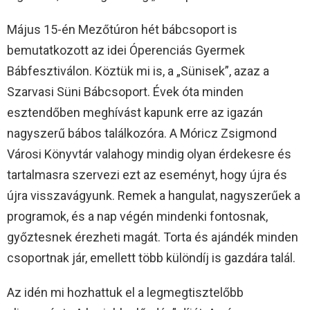
Május 15-én Mezőtúron hét bábcsoport is
bemutatkozott az idei Óperenciás Gyermek
Bábfesztiválon. Köztük mi is, a „Sünisek”, azaz a
Szarvasi Süni Bábcsoport. Évek óta minden
esztendőben meghívást kapunk erre az igazán
nagyszerű bábos találkozóra. A Móricz Zsigmond
Városi Könyvtár valahogy mindig olyan érdekesre és
tartalmasra szervezi ezt az eseményt, hogy újra és
újra visszavágyunk. Remek a hangulat, nagyszerűek a
programok, és a nap végén mindenki fontosnak,
győztesnek érezheti magát. Torta és ajándék minden
csoportnak jár, emellett több különdíj is gazdára talál.
Az idén mi hozhattuk el a legmegtisztelőbb