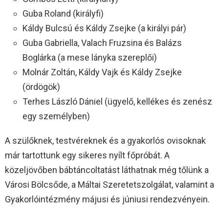
Guba Roland (királyfi)
Káldy Bulcsú és Káldy Zsejke (a királyi pár)
Guba Gabriella, Valach Fruzsina és Balázs
Boglárka (a mese lányka szereplői)
Molnár Zoltán, Káldy Vajk és Káldy Zsejke
(ördögök)
Terhes László Dániel (ügyelő, kellékes és zenész
egy személyben)
A szülőknek, testvéreknek és a gyakorlós ovisoknak
már tartottunk egy sikeres nyílt főpróbát. A
közeljövőben bábtáncoltatást láthatnak még tőlünk a
Városi Bölcsőde, a Máltai Szeretetszolgálat, valamint a
Gyakorlóintézmény májusi és júniusi rendezvényein.