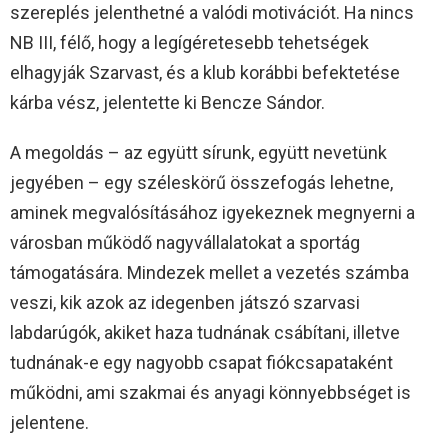
szereplés jelenthetné a valódi motivációt. Ha nincs
NB III, félő, hogy a legígéretesebb tehetségek
elhagyják Szarvast, és a klub korábbi befektetése
kárba vész, jelentette ki Bencze Sándor.
A megoldás – az együtt sírunk, együtt nevetünk
jegyében – egy széleskörű összefogás lehetne,
aminek megvalósításához igyekeznek megnyerni a
városban működő nagyvállalatokat a sportág
támogatására. Mindezek mellet a vezetés számba
veszi, kik azok az idegenben játszó szarvasi
labdarúgók, akiket haza tudnának csábítani, illetve
tudnának-e egy nagyobb csapat fiókcsapataként
működni, ami szakmai és anyagi könnyebbséget is
jelentene.