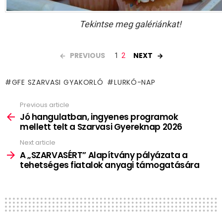
Tekintse meg galériánkat!
PREVIOUS
NEXT
1
2
GFE SZARVASI GYAKORLÓ
LURKÓ-NAP
Previous article
See
more
Jó hangulatban, ingyenes programok
mellett telt a Szarvasi Gyereknap 2026
Next article
A „SZARVASÉRT” Alapítvány pályázata a
tehetséges fiatalok anyagi támogatására