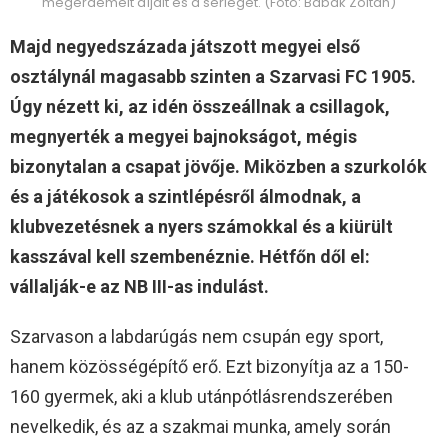
megérdemelt díjait és a serleget. (Fotó: Babák Zoltán)
Majd negyedszázada játszott megyei első
osztálynál magasabb szinten a Szarvasi FC 1905.
Úgy nézett ki, az idén összeállnak a csillagok,
megnyerték a megyei bajnokságot, mégis
bizonytalan a csapat jövője. Miközben a szurkolók
és a játékosok a szintlépésről álmodnak, a
klubvezetésnek a nyers számokkal és a kiürült
kasszával kell szembenéznie. Hétfőn dől el:
vállalják-e az NB III-as indulást.
Szarvason a labdarúgás nem csupán egy sport,
hanem közösségépítő erő. Ezt bizonyítja az a 150-
160 gyermek, aki a klub utánpótlásrendszerében
nevelkedik, és az a szakmai munka, amely során