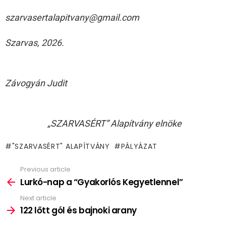
szarvasertalapitvany@gmail.com
Szarvas, 2026.
Závogyán Judit
„SZARVASÉRT” Alapítvány elnöke
"SZARVASÉRT" ALAPÍTVÁNY
PÁLYÁZAT
Previous article
See
more
Lurkó-nap a “Gyakorlós Kegyetlennel”
Next article
122 lőtt gól és bajnoki arany