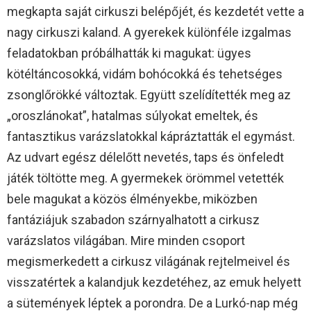
megkapta saját cirkuszi belépőjét, és kezdetét vette a
nagy cirkuszi kaland. A gyerekek különféle izgalmas
feladatokban próbálhatták ki magukat: ügyes
kötéltáncosokká, vidám bohócokká és tehetséges
zsonglőrökké változtak. Együtt szelídítették meg az
„oroszlánokat”, hatalmas súlyokat emeltek, és
fantasztikus varázslatokkal kápráztatták el egymást.
Az udvart egész délelőtt nevetés, taps és önfeledt
játék töltötte meg. A gyermekek örömmel vetették
bele magukat a közös élményekbe, miközben
fantáziájuk szabadon szárnyalhatott a cirkusz
varázslatos világában. Mire minden csoport
megismerkedett a cirkusz világának rejtelmeivel és
visszatértek a kalandjuk kezdetéhez, az emuk helyett
a sütemények léptek a porondra. De a Lurkó-nap még