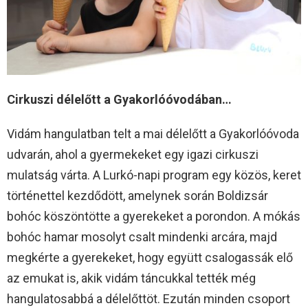
Cirkuszi délelőtt a Gyakorlóóvodában…
Vidám hangulatban telt a mai délelőtt a Gyakorlóóvoda
udvarán, ahol a gyermekeket egy igazi cirkuszi
mulatság várta. A Lurkó-napi program egy közös, keret
történettel kezdődött, amelynek során Boldizsár
bohóc köszöntötte a gyerekeket a porondon. A mókás
bohóc hamar mosolyt csalt mindenki arcára, majd
megkérte a gyerekeket, hogy együtt csalogassák elő
az emukat is, akik vidám táncukkal tették még
hangulatosabbá a délelőttöt. Ezután minden csoport