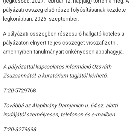
(legkésőbb, 2027. február 12. napjáig) történik meg. A
pályázati összeg első része folyósításának kezdete
legkorábban: 2026. szeptember.
A pályázati összegben részesülő hallgató köteles a
pályázaton elnyert teljes összeget visszafizetni,
amennyiben tanulmányait önkényesen abbahagyja.
A pályázattal kapcsolatos információ Ozsváth
Zsuzsannától, a kuratórium tagjától kérhető.
T:20-
5729768
Továbbá az Alapítvány Damjanich u. 64 sz. alatti
irodájától személyesen, telefonon és e-mailben
T:20-3279698