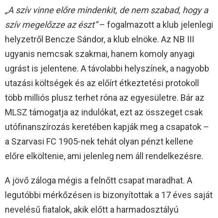
„A szív vinne előre mindenkit, de nem szabad, hogy a
szív megelőzze az észt”
– fogalmazott a klub jelenlegi
helyzetről Bencze Sándor, a klub elnöke. Az NB III
ugyanis nemcsak szakmai, hanem komoly anyagi
ugrást is jelentene. A távolabbi helyszínek, a nagyobb
utazási költségek és az előírt étkeztetési protokoll
több milliós plusz terhet róna az egyesületre. Bár az
MLSZ támogatja az indulókat, ezt az összeget csak
utófinanszírozás keretében kapják meg a csapatok –
a Szarvasi FC 1905-nek tehát olyan pénzt kellene
előre elköltenie, ami jelenleg nem áll rendelkezésre.
A jövő záloga mégis a felnőtt csapat maradhat. A
legutóbbi mérkőzésen is bizonyítottak a 17 éves saját
nevelésű fiatalok, akik előtt a harmadosztályú