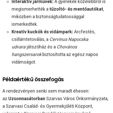
Interaktív járművek:
A gyerekek közelebbről is
megismerhették a
tűzoltó- és mentőautókat
,
miközben a biztonságtudatossággal
ismerkedtek.
Kreatív kuckók és vidámpark:
Arcfestés,
csillámtetoválás, a
Cervinus Napocska
udvara
játszóház és a
Chovános
hangszersarok
biztosította az egész napos
vidámságot.
Példaértékű összefogás
A rendezvényen senki sem maradt éhesen:
az
Uzsonnasátorban
Szarvas Város Önkormányzata,
a Szarvasi Család- és Gyermekjóléti Központ,