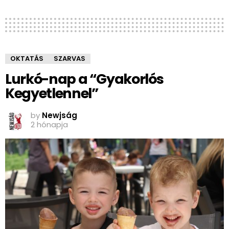
OKTATÁS
SZARVAS
Lurkó-nap a “Gyakorlós
Kegyetlennel”
by
Newjság
2 hónapja