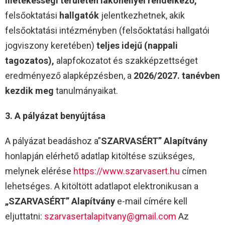
illetékességi területén lakóhellyel rendelkező,
felsőoktatási
hallgatók
jelentkezhetnek, akik
felsőoktatási intézményben (felsőoktatási hallgatói
jogviszony keretében)
teljes idejű (nappali
tagozatos),
alapfokozatot és szakképzettséget
eredményező alapképzésben, a
2026/2027. tanévben
kezdik meg
tanulmányaikat.
3. A pályázat benyújtása
A pályázat beadáshoz a”
SZARVASÉRT” Alapítvány
honlapján elérhető adatlap kitöltése szükséges,
melynek elérése
https://www.szarvasert.hu
címen
lehetséges. A kitöltött adatlapot elektronikusan a
„SZARVASÉRT” Alapítvány
e-mail címére kell
eljuttatni:
szarvasertalapitvany@gmail.com
Az