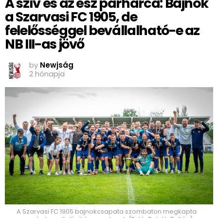
A szív és az ész párharca: Bajnok
a Szarvasi FC 1905, de
felelősséggel bevállalható-e az
NB III-as jövő
by
Newjság
2 hónapja
A Szarvasi FC 1905 bajnokcsapata szombaton megkapta