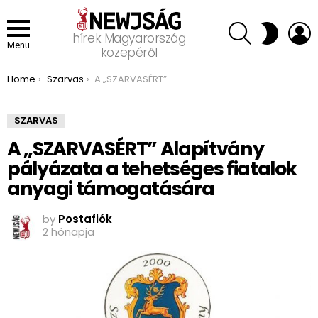
SEARCH
L
SWITCH
hírek Magyarország
SKIN
Menu
közepéről
You are here:
Home
Szarvas
A „SZARVASÉRT” Alapítvány pályázata a tehetséges fiatalok anyagi támogatására
SZARVAS
A „SZARVASÉRT” Alapítvány
pályázata a tehetséges fiatalok
anyagi támogatására
by
Postafiók
2 hónapja