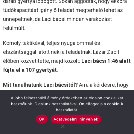
darab gyertya lobogott. Sokan aggódtak, hogy ekkora
tüdőkapacitást igénylő feladat megterhelő lehet az
ünnepeltnek, de Laci bácsi minden várakozást
felülmúlt.
Komoly taktikával, teljes nyugalommal és
elszántsággal látott neki a feladatnak. Lázár Zsolt
élőben közvetítette, majd közölt:
Laci bácsi 1:46 alatt
fújta el a 107 gyertyát
.
Mit tanulhatunk Laci bácsitól?
Arra a kérdésre, hogy
mi a hosszú élet titka, Laci bácsi mindig egyszerűen
A jobb felhasználói élmény érdekében az oldalon cookie-kat
válaszol: a tiszta lelkiismeret, a családi szeretet, a
használunk. Oldalunk használatával, Ön elfogadja a cookie-k
használatát.
mérsékletesség és az, hogy soha ne veszítsük el a
OK
Adatvédelmi irányelvek
hitünket a holnapban.