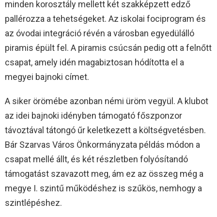
minden korosztály mellett két szakképzett edző
pallérozza a tehetségeket. Az iskolai fociprogram és
az óvodai integráció révén a városban egyedülálló
piramis épült fel. A piramis csúcsán pedig ott a felnőtt
csapat, amely idén magabiztosan hódította el a
megyei bajnoki címet.
A siker örömébe azonban némi üröm vegyül. A klubot
az idei bajnoki idényben támogató főszponzor
távoztával tátongó űr keletkezett a költségvetésben.
Bár Szarvas Város Önkormányzata példás módon a
csapat mellé állt, és két részletben folyósítandó
támogatást szavazott meg, ám ez az összeg még a
megye I. szintű működéshez is szűkös, nemhogy a
szintlépéshez.