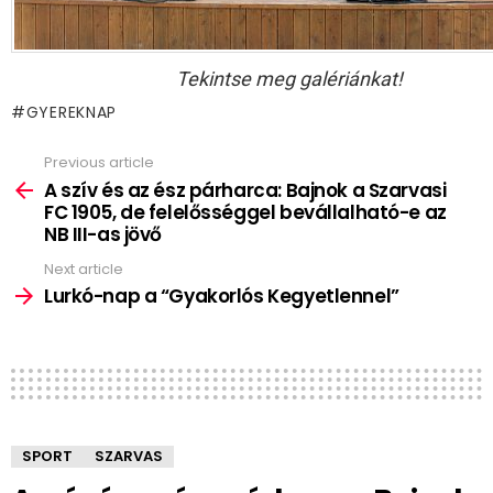
Tekintse meg galériánkat!
GYEREKNAP
Previous article
See
more
A szív és az ész párharca: Bajnok a Szarvasi
FC 1905, de felelősséggel bevállalható-e az
NB III-as jövő
Next article
Lurkó-nap a “Gyakorlós Kegyetlennel”
SPORT
SZARVAS