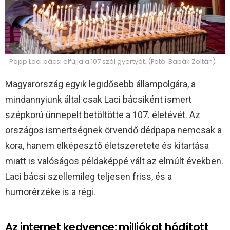
Papp Laci bácsi elfújja a 107 szál gyertyát. (Fotó: Babák Zoltán)
Magyarország egyik legidősebb állampolgára, a
mindannyiunk által csak Laci bácsiként ismert
szépkorú ünnepelt betöltötte a 107. életévét. Az
országos ismertségnek örvendő dédpapa nemcsak a
kora, hanem elképesztő életszeretete és kitartása
miatt is valóságos példaképpé vált az elmúlt években.
Laci bácsi szellemileg teljesen friss, és a
humorérzéke is a régi.
Az internet kedvence: milliókat hódított