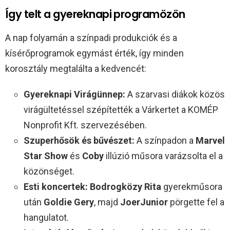
Így telt a gyereknapi programözön
A nap folyamán a színpadi produkciók és a
kísérőprogramok egymást érték, így minden
korosztály megtalálta a kedvencét:
Gyereknapi Virágünnep:
A szarvasi diákok közös
virágültetéssel szépítették a Várkertet a KOMÉP
Nonprofit Kft. szervezésében.
Szuperhősök és bűvészet:
A színpadon a
Marvel
Star Show
és
Coby
illúzió műsora varázsolta el a
közönséget.
Esti koncertek:
Bodrogközy Rita
gyerekműsora
után
Goldie Gery
, majd
JoerJunior
pörgette fel a
hangulatot.