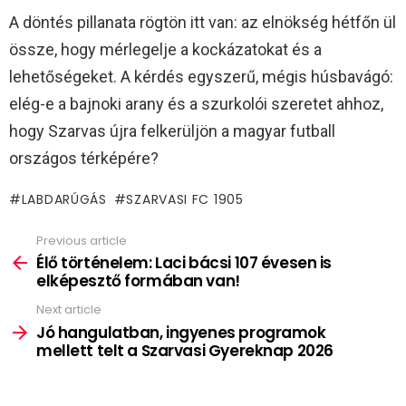
A döntés pillanata rögtön itt van: az elnökség hétfőn ül
össze, hogy mérlegelje a kockázatokat és a
lehetőségeket. A kérdés egyszerű, mégis húsbavágó:
elég-e a bajnoki arany és a szurkolói szeretet ahhoz,
hogy Szarvas újra felkerüljön a magyar futball
országos térképére?
LABDARÚGÁS
SZARVASI FC 1905
Previous article
See
more
Élő történelem: Laci bácsi 107 évesen is
elképesztő formában van!
Next article
Jó hangulatban, ingyenes programok
mellett telt a Szarvasi Gyereknap 2026