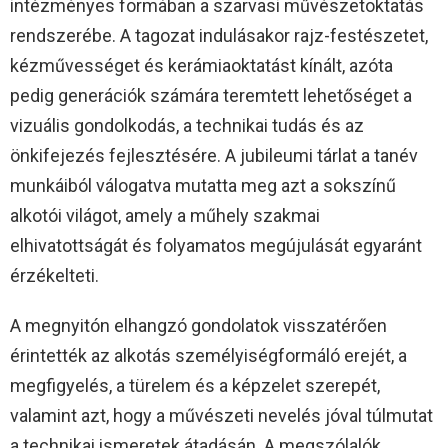
intézményes formában a szarvasi művészetoktatás
rendszerébe. A tagozat indulásakor rajz-festészetet,
kézművességet és kerámiaoktatást kínált, azóta
pedig generációk számára teremtett lehetőséget a
vizuális gondolkodás, a technikai tudás és az
önkifejezés fejlesztésére. A jubileumi tárlat a tanév
munkáiból válogatva mutatta meg azt a sokszínű
alkotói világot, amely a műhely szakmai
elhivatottságát és folyamatos megújulását egyaránt
érzékelteti.
A megnyitón elhangzó gondolatok visszatérően
érintették az alkotás személyiségformáló erejét, a
megfigyelés, a türelem és a képzelet szerepét,
valamint azt, hogy a művészeti nevelés jóval túlmutat
a technikai ismeretek átadásán. A megszólalók