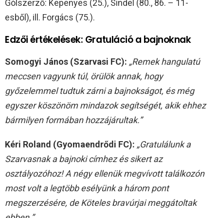
Gólszerző: Kepenyes (25.), Sindel (80., 86. – 11-
esből), ill. Forgács (75.).
Edzői értékelések: Gratuláció a bajnoknak
Somogyi János (Szarvasi FC):
„Remek hangulatú
meccsen vagyunk túl, örülök annak, hogy
győzelemmel tudtuk zárni a bajnokságot, és még
egyszer köszönöm mindazok segítségét, akik ehhez
bármilyen formában hozzájárultak.”
Kéri Roland (Gyomaendrődi FC):
„Gratulálunk a
Szarvasnak a bajnoki címhez és sikert az
osztályozóhoz! A négy ellenük megvívott találkozón
most volt a legtöbb esélyünk a három pont
megszerzésére, de Köteles bravúrjai meggátoltak
ebben.”