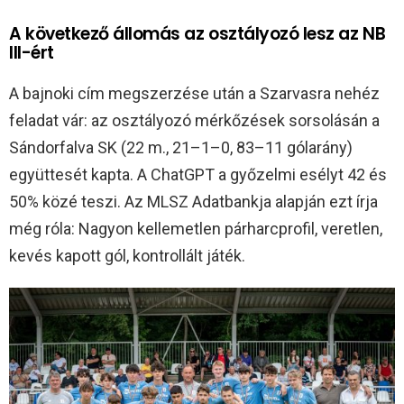
A következő állomás az osztályozó lesz az NB
III-ért
A bajnoki cím megszerzése után a Szarvasra nehéz
feladat vár: az osztályozó mérkőzések sorsolásán a
Sándorfalva SK (22 m., 21–1–0, 83–11 gólarány)
együttesét kapta. A ChatGPT a győzelmi esélyt 42 és
50% közé teszi. Az MLSZ Adatbankja alapján ezt írja
még róla: Nagyon kellemetlen párharcprofil, veretlen,
kevés kapott gól, kontrollált játék.