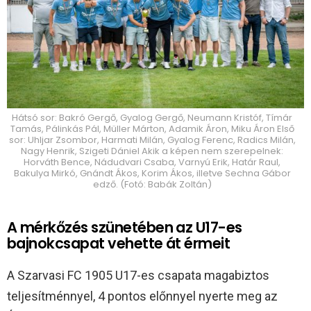
Hátsó sor: Bakró Gergő, Gyalog Gergő, Neumann Kristóf, Tímár
Tamás, Pálinkás Pál, Müller Márton, Adamik Áron, Miku Áron Első
sor: Uhljar Zsombor, Harmati Milán, Gyalog Ferenc, Radics Milán,
Nagy Henrik, Szigeti Dániel Akik a képen nem szerepelnek:
Horváth Bence, Nádudvari Csaba, Varnyú Erik, Határ Raul,
Bakulya Mirkó, Gnándt Ákos, Korim Ákos, illetve Sechna Gábor
edző. (Fotó: Babák Zoltán)
A mérkőzés szünetében az U17-es
bajnokcsapat vehette át érmeit
A Szarvasi FC 1905 U17-es csapata magabiztos
teljesítménnyel, 4 pontos előnnyel nyerte meg az