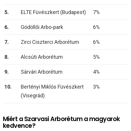
5.
ELTE Füvészkert (Budapest)
7%
6.
Gödöllői Arbo-park
6%
7.
Zirci Ciszterci Arborétum
6%
8.
Alcsúti Arborétum
5%
9.
Sárvári Arborétum
4%
10.
Bertényi Miklós Füvészkert
3%
(Visegrád)
Miért a Szarvasi Arborétum a magyarok
kedvence?