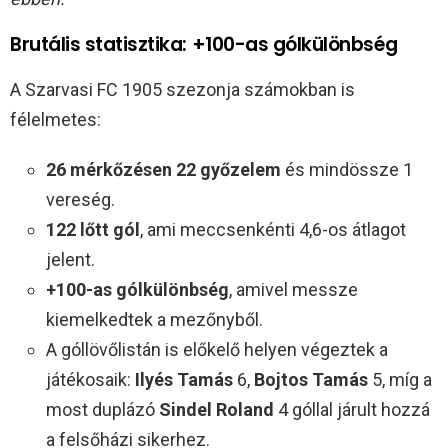
Brutális statisztika: +100-as gólkülönbség
A Szarvasi FC 1905 szezonja számokban is
félelmetes:
26 mérkőzésen 22 győzelem
és mindössze 1
vereség.
122 lőtt gól
, ami meccsenkénti 4,6-os átlagot
jelent.
+100-as gólkülönbség
, amivel messze
kiemelkedtek a mezőnyből.
A góllövőlistán is előkelő helyen végeztek a
játékosaik:
Ilyés Tamás
6,
Bojtos Tamás
5, míg a
most duplázó
Sindel Roland
4 góllal járult hozzá
a felsőházi sikerhez.