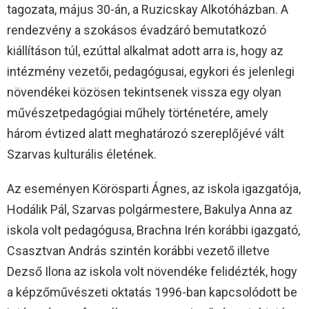
tagozata, május 30-án, a Ruzicskay Alkotóházban. A
rendezvény a szokásos évadzáró bemutatkozó
kiállításon túl, ezúttal alkalmat adott arra is, hogy az
intézmény vezetői, pedagógusai, egykori és jelenlegi
növendékei közösen tekintsenek vissza egy olyan
művészetpedagógiai műhely történetére, amely
három évtized alatt meghatározó szereplőjévé vált
Szarvas kulturális életének.
Az eseményen Körösparti Ágnes, az iskola igazgatója,
Hodálik Pál, Szarvas polgármestere, Bakulya Anna az
iskola volt pedagógusa, Brachna Irén korábbi igazgató,
Csasztvan András szintén korábbi vezető illetve
Dezső Ilona az iskola volt növendéke felidézték, hogy
a képzőművészeti oktatás 1996-ban kapcsolódott be