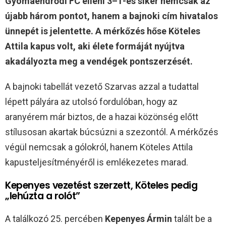
Gyomaendrődi FC elleni 3–1-es siker nemcsak az
újabb három pontot, hanem a bajnoki cím hivatalos
ünnepét is jelentette. A mérkőzés hőse Köteles
Attila kapus volt, aki élete formáját nyújtva
akadályozta meg a vendégek pontszerzését.
A bajnoki tabellát vezető Szarvas azzal a tudattal
lépett pályára az utolsó fordulóban, hogy az
aranyérem már biztos, de a hazai közönség előtt
stílusosan akartak búcsúzni a szezontól. A mérkőzés
végül nemcsak a gólokról, hanem Köteles Attila
kapusteljesítményéről is emlékezetes marad.
Kepenyes vezetést szerzett, Köteles pedig
„lehúzta a rolót”
A találkozó 25. percében
Kepenyes Ármin
talált be a