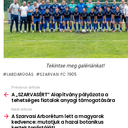
Tekintse meg galériánkat!
LABDARÚGÁS
SZARVASI FC 1905
Previous article
See
more
A „SZARVASÉRT” Alapítvány pályázata a
tehetséges fiatalok anyagi támogatására
Next article
A Szarvasi Arborétum lett a magyarok
kedvence: mutatjuk a hazai botanikus
kertek toplistáját!