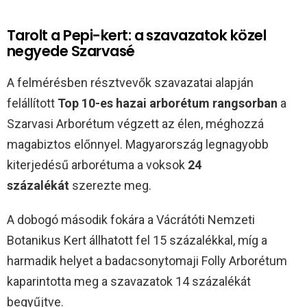
Tarolt a Pepi-kert: a szavazatok közel
negyede Szarvasé
A felmérésben résztvevők szavazatai alapján
felállított
Top 10-es hazai arborétum rangsorban
a
Szarvasi Arborétum végzett az élen, méghozzá
magabiztos előnnyel. Magyarország legnagyobb
kiterjedésű arborétuma a voksok
24
százalékát
szerezte meg.
A dobogó második fokára a Vácrátóti Nemzeti
Botanikus Kert állhatott fel 15 százalékkal, míg a
harmadik helyet a badacsonytomaji Folly Arborétum
kaparintotta meg a szavazatok 14 százalékát
begyűjtve.