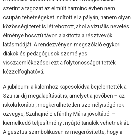
szerint a tagozat az elmúlt harminc évben nem
csupán tehetségeket indított el a pályán, hanem olyan
közösségi teret is létrehozott, ahol a vizuális nevelés
élménye hosszú távon alakította a résztvevők
látásmódját. A rendezvényen megszólaló egykori
diákok és pedagógusok személyes
visszaemlékezései ezt a folytonosságot tették
kézzelfoghatóvá.
A jubileumi alkalomhoz kapcsolódva bejelentették a
Szuhai-díj megalapítását is, amelyet a jövőben – az
iskola korábbi, megkerülhetetlen személyiségének
özvegye, Szuhajné Elefánthy Mária jóvoltából –
kiemelkedő teljesítményt nyújtó tanulók vehetnek át.
A gesztus szimbolikusan is megerősítette, hogy a