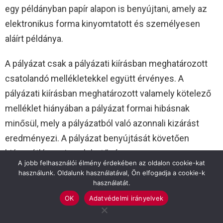
egy példányban papír alapon is benyújtani, amely az
elektronikus forma kinyomtatott és személyesen
aláírt példánya.
A pályázat csak a pályázati kiírásban meghatározott
csatolandó mellékletekkel együtt érvényes. A
pályázati kiírásban meghatározott valamely kötelező
melléklet hiányában a pályázat formai hibásnak
minősül, mely a pályázatból való azonnali kizárást
eredményezi. A pályázat benyújtását követően
hiánypótlásra nincs lehetőség.
A jobb felhasználói élmény érdekében az oldalon cookie-kat
használunk. Oldalunk használatával, Ön elfogadja a cookie-k
A pályázat benyújtásának határideje:
használatát.
OK
Adatvédelmi irányelvek
2026. augusztus 14.