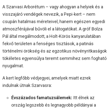
A Szarvasi Arborétum – vagy ahogyan a helyiek és a
visszajáró vendégek nevezik, a Pepi-kert – nem
csupán hatalmas méreteivel, hanem egészen egyedi
atmoszférájával bűvöli el a látogatókat. A gróf Bolza
Pál által megálmodott, a Holt-Körös kanyarulatában
fekvő területen a fenséges tisztások, a patinás
történelmi örökség és az egzotikus növényritkaságok
tökéletes egyensúlya teremt semmihez sem fogható
nyugalmat.
A kert legfőbb védjegyei, amelyek miatt ezrek
indulnak útnak Szarvasra:
Évszázados famatuzsálemek:
Itt élnek az
ország legszebb és legnagyobb példányai a