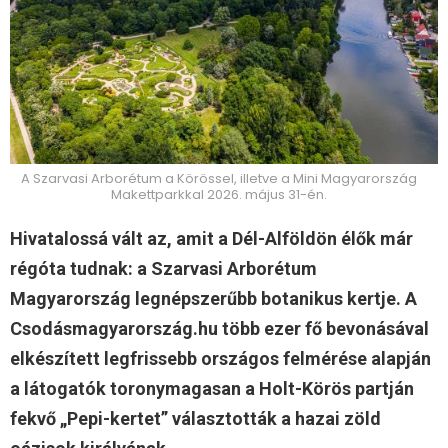
A Szarvasi Arborétum a Körössel, illetve a Mini Magyarország
Makettparkkal 2026. május 31-én.
Hivatalossá vált az, amit a Dél-Alföldön élők már
régóta tudnak: a Szarvasi Arborétum
Magyarország legnépszerűbb botanikus kertje. A
Csodásmagyarország.hu több ezer fő bevonásával
elkészített legfrissebb országos felmérése alapján
a látogatók toronymagasan a Holt-Körös partján
fekvő „Pepi-kertet” választották a hazai zöld