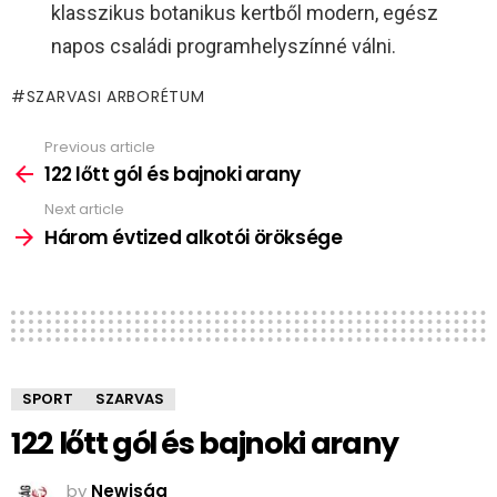
klasszikus botanikus kertből modern, egész
napos családi programhelyszínné válni.
SZARVASI ARBORÉTUM
Previous article
See
more
122 lőtt gól és bajnoki arany
Next article
Három évtized alkotói öröksége
SPORT
SZARVAS
122 lőtt gól és bajnoki arany
by
Newjság