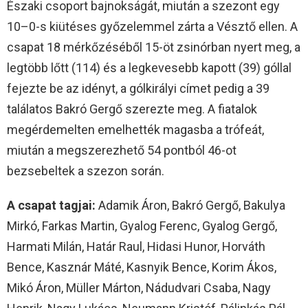
Északi csoport bajnokságát, miután a szezont egy
10–0-s kiütéses győzelemmel zárta a Vésztő ellen. A
csapat 18 mérkőzéséből 15-öt zsinórban nyert meg, a
legtöbb lőtt (114) és a legkevesebb kapott (39) góllal
fejezte be az idényt, a gólkirályi címet pedig a 39
találatos Bakró Gergő szerezte meg. A fiatalok
megérdemelten emelhették magasba a trófeát,
miután a megszerezhető 54 pontból 46-ot
bezsebeltek a szezon során.
A csapat tagjai:
Adamik Áron, Bakró Gergő, Bakulya
Mirkó, Farkas Martin, Gyalog Ferenc, Gyalog Gergő,
Harmati Milán, Határ Raul, Hidasi Hunor, Horváth
Bence, Kasznár Máté, Kasnyik Bence, Korim Ákos,
Mikó Áron, Müller Márton, Nádudvari Csaba, Nagy