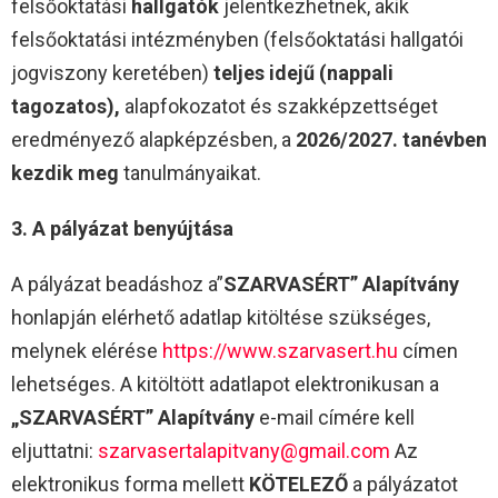
felsőoktatási
hallgatók
jelentkezhetnek, akik
felsőoktatási intézményben (felsőoktatási hallgatói
jogviszony keretében)
teljes idejű (nappali
tagozatos),
alapfokozatot és szakképzettséget
eredményező alapképzésben, a
2026/2027. tanévben
kezdik meg
tanulmányaikat.
3. A pályázat benyújtása
A pályázat beadáshoz a”
SZARVASÉRT” Alapítvány
honlapján elérhető adatlap kitöltése szükséges,
melynek elérése
https://www.szarvasert.hu
címen
lehetséges. A kitöltött adatlapot elektronikusan a
„SZARVASÉRT” Alapítvány
e-mail címére kell
eljuttatni:
szarvasertalapitvany@gmail.com
Az
elektronikus forma mellett
KÖTELEZŐ
a pályázatot