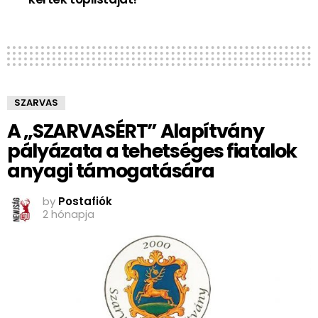
SZARVAS
A „SZARVASÉRT” Alapítvány
pályázata a tehetséges fiatalok
anyagi támogatására
by
Postafiók
2 hónapja