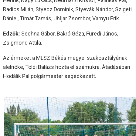
Henrik, Nagy Lukács, Neumann Kristóf, Pálinkás Pál,
Radics Milán, Styecz Dominik, Styevák Nándor, Szigeti
Dániel, Tímár Tamás, Uhljar Zsombor, Varnyu Erik.
Edzők:
Sechna Gábor, Bakró Géza, Füredi János,
Zsigmond Attila.
Az érmeket a MLSZ Békés megyei szakosztályának
alelnöke, Toldi Balázs hozta el számukra. Átadásában
Hodálik Pál polgármester segédkezett.