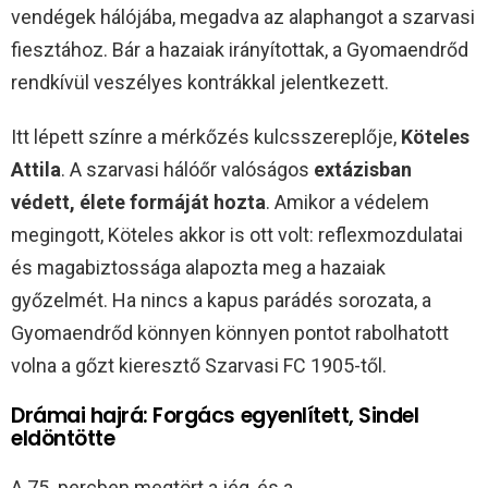
vendégek hálójába, megadva az alaphangot a szarvasi
fiesztához. Bár a hazaiak irányítottak, a Gyomaendrőd
rendkívül veszélyes kontrákkal jelentkezett.
Itt lépett színre a mérkőzés kulcsszereplője,
Köteles
Attila
. A szarvasi hálóőr valóságos
extázisban
védett, élete formáját hozta
. Amikor a védelem
megingott, Köteles akkor is ott volt: reflexmozdulatai
és magabiztossága alapozta meg a hazaiak
győzelmét. Ha nincs a kapus parádés sorozata, a
Gyomaendrőd könnyen könnyen pontot rabolhatott
volna a gőzt kieresztő Szarvasi FC 1905-től.
Drámai hajrá: Forgács egyenlített, Sindel
eldöntötte
A 75. percben megtört a jég, és a