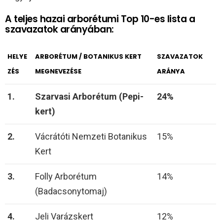
A teljes hazai arborétumi Top 10-es lista a
szavazatok arányában:
HELYE
ARBORÉTUM / BOTANIKUS KERT
SZAVAZATOK
ZÉS
MEGNEVEZÉSE
ARÁNYA
1.
Szarvasi Arborétum (Pepi-
24%
kert)
2.
Vácrátóti Nemzeti Botanikus
15%
Kert
3.
Folly Arborétum
14%
(Badacsonytomaj)
4.
Jeli Varázskert
12%