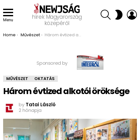
SEARCH
L
SWITCH
hírek Magyarország
SKIN
Menu
közepéről
You are here:
Home
Művészet
Három évtized alkotói öröksége
Sponsored by
MŰVÉSZET
OKTATÁS
Három évtized alkotói öröksége
by
Tatai László
2 hónapja