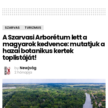
SZARVAS
TURIZMUS
A Szarvasi Arborétum lett a
magyarok kedvence: mutatjuk a
hazai botanikus kertek
toplistáját!
by
Newjság
2 hónapja