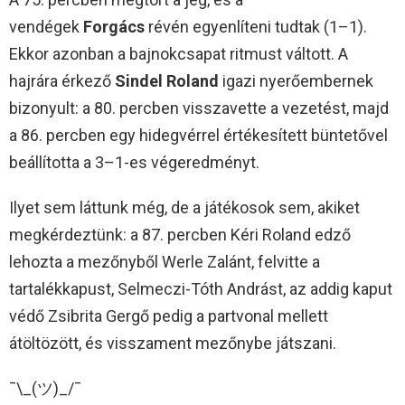
vendégek
Forgács
révén egyenlíteni tudtak (1–1).
Ekkor azonban a bajnokcsapat ritmust váltott. A
hajrára érkező
Sindel Roland
igazi nyerőembernek
bizonyult: a 80. percben visszavette a vezetést, majd
a 86. percben egy hidegvérrel értékesített büntetővel
beállította a 3–1-es végeredményt.
Ilyet sem láttunk még, de a játékosok sem, akiket
megkérdeztünk: a 87. percben Kéri Roland edző
lehozta a mezőnyből Werle Zalánt, felvitte a
tartalékkapust, Selmeczi-Tóth Andrást, az addig kaput
védő Zsibrita Gergő pedig a partvonal mellett
átöltözött, és visszament mezőnybe játszani.
¯\_(ツ)_/¯