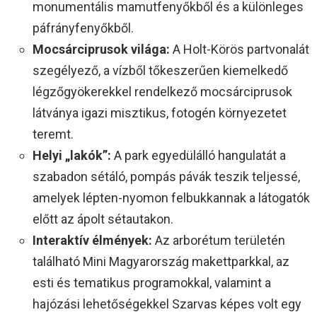
monumentális mamutfenyőkből és a különleges
páfrányfenyőkből.
Mocsárciprusok világa:
A Holt-Körös partvonalát
szegélyező, a vízből tőkeszerűen kiemelkedő
légzőgyökerekkel rendelkező mocsárciprusok
látványa igazi misztikus, fotogén környezetet
teremt.
Helyi „lakók”:
A park egyedülálló hangulatát a
szabadon sétáló, pompás pávák teszik teljessé,
amelyek lépten-nyomon felbukkannak a látogatók
előtt az ápolt sétautakon.
Interaktív élmények:
Az arborétum területén
található Mini Magyarország makettparkkal, az
esti és tematikus programokkal, valamint a
hajózási lehetőségekkel Szarvas képes volt egy