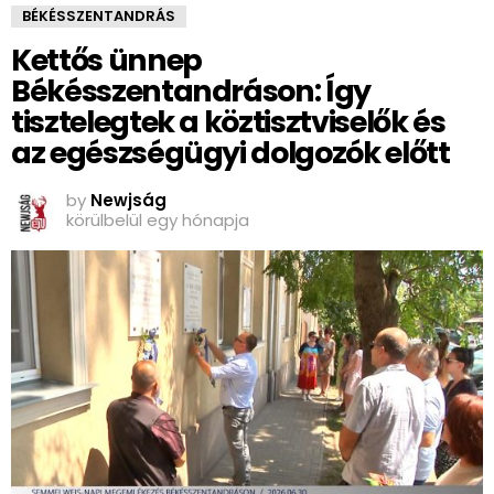
BÉKÉSSZENTANDRÁS
Kettős ünnep
Békésszentandráson: Így
tisztelegtek a köztisztviselők és
az egészségügyi dolgozók előtt
by
Newjság
körülbelül egy hónapja