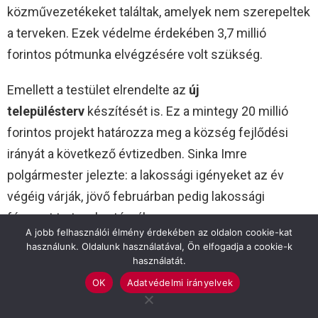
közművezetékeket találtak, amelyek nem szerepeltek
a terveken. Ezek védelme érdekében 3,7 millió
forintos pótmunka elvégzésére volt szükség.
Emellett a testület elrendelte az
új
településterv
készítését is. Ez a mintegy 20 millió
forintos projekt határozza meg a község fejlődési
irányát a következő évtizedben. Sinka Imre
polgármester jelezte: a lakossági igényeket az év
végéig várják, jövő februárban pedig lakossági
fórumot tartanak a témában.
A jobb felhasználói élmény érdekében az oldalon cookie-kat
használunk. Oldalunk használatával, Ön elfogadja a cookie-k
Mezőgazdaság és környezetvédelem
használatát.
OK
Adatvédelmi irányelvek
Az ülésen elhangzott a
falugazdászok
beszámolója
is. Békésszentandráson 353