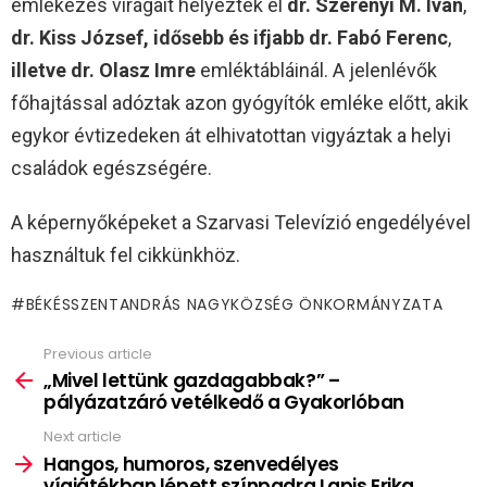
emlékezés virágait helyezték el
dr. Szerényi M. Iván
,
dr. Kiss József, idősebb és ifjabb dr. Fabó Ferenc
,
illetve dr. Olasz Imre
emléktábláinál. A jelenlévők
főhajtással adóztak azon gyógyítók emléke előtt, akik
egykor évtizedeken át elhivatottan vigyáztak a helyi
családok egészségére.
A képernyőképeket a Szarvasi Televízió engedélyével
használtuk fel cikkünkhöz.
BÉKÉSSZENTANDRÁS NAGYKÖZSÉG ÖNKORMÁNYZATA
Previous article
See
more
„Mivel lettünk gazdagabbak?” –
pályázatzáró vetélkedő a Gyakorlóban
Next article
Hangos, humoros, szenvedélyes
vígjátékban lépett színpadra Lapis Erika