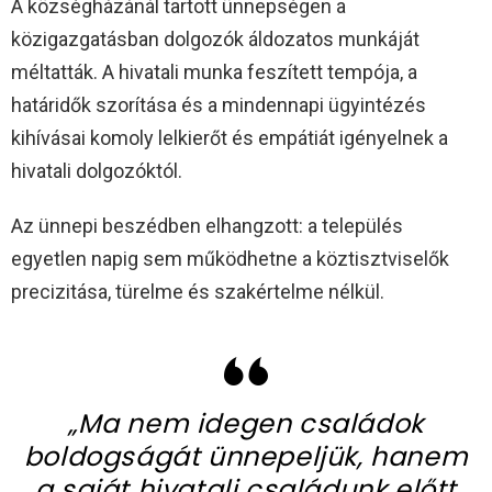
A községházánál tartott ünnepségen a
közigazgatásban dolgozók áldozatos munkáját
méltatták. A hivatali munka feszített tempója, a
határidők szorítása és a mindennapi ügyintézés
kihívásai komoly lelkierőt és empátiát igényelnek a
hivatali dolgozóktól.
Az ünnepi beszédben elhangzott: a település
egyetlen napig sem működhetne a köztisztviselők
precizitása, türelme és szakértelme nélkül.
„Ma nem idegen családok
boldogságát ünnepeljük, hanem
a saját hivatali családunk előtt