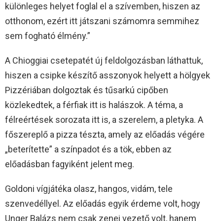
különleges helyet foglal el a szívemben, hiszen az
otthonom, ezért itt játszani számomra semmihez
sem fogható élmény.”
A Chioggiai csetepatét új feldolgozásban láthattuk,
hiszen a csipke készítő asszonyok helyett a hölgyek
Pizzériában dolgoztak és tűsarkú cipőben
közlekedtek, a férfiak itt is halászok. A téma, a
félreértések sorozata itt is, a szerelem, a pletyka. A
főszereplő a pizza tészta, amely az előadás végére
„beterítette” a színpadot és a tök, ebben az
előadásban fagyiként jelent meg.
Goldoni vígjátéka olasz, hangos, vidám, tele
szenvedéllyel. Az előadás egyik érdeme volt, hogy
Unger Balázs nem csak zenei vezető volt, hanem