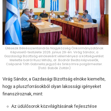
Ülésezik Békésszentandrás Nagyközség Önkormányzatának
Képviselő-testülete 2026. június 29-én. Virág Sándor, a
Gazdasági Bizottság elnökeként véleményezi a költségvetést.
Mellette balról Rusz Mihály, dr. Bodnár Beáta képviselők,
Csépainé Tóth Gabriella jegyző és Sinka Imre polgármester.
(Fotó: Babák Zoltán)
Virág Sándor, a Gazdasági Bizottság elnöke kiemelte,
hogy a pluszforrásokból olyan lakossági igényeket
finanszíroznak, mint:
Az üdülősorok közvilágításának fejlesztése