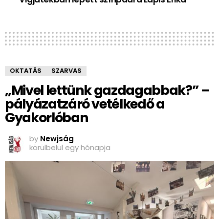
OKTATÁS
SZARVAS
„Mivel lettünk gazdagabbak?” –
pályázatzáró vetélkedő a
Gyakorlóban
by
Newjság
körülbelül egy hónapja