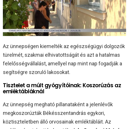
Az ünnepségen kiemelték az egészségügyi dolgozók
türelmét, szakmai elhivatottságát és azt a hatalmas
felelősségvállalást, amellyel nap mint nap fogadják a
segítségre szoruló lakosokat.
Tisztelet a múlt gyógyítóinak: Koszorúzás az
emléktábláknál
Az ünnepség megható pillanataként a jelenlévők
megkoszorúzták Békésszentandrás egykori,
köztiszteletben álló orvosainak emléktábláit. Az