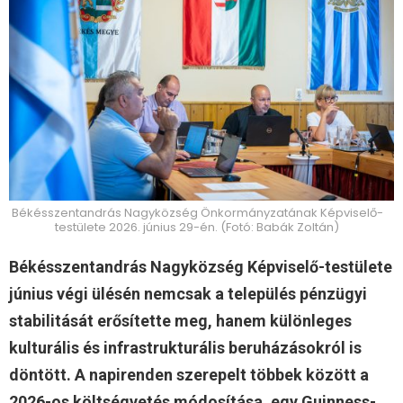
Békésszentandrás Nagyközség Önkormányzatának Képviselő-
testülete 2026. június 29-én. (Fotó: Babák Zoltán)
Békésszentandrás Nagyközség Képviselő-testülete
június végi ülésén nemcsak a település pénzügyi
stabilitását erősítette meg, hanem különleges
kulturális és infrastrukturális beruházásokról is
döntött. A napirenden szerepelt többek között a
2026-os költségvetés módosítása, egy Guinness-