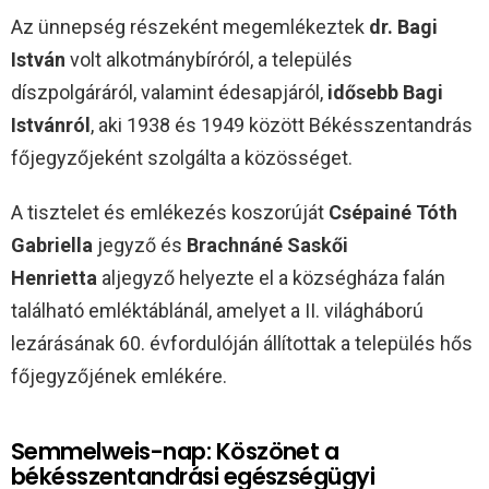
Az ünnepség részeként megemlékeztek
dr. Bagi
István
volt alkotmánybíróról, a település
díszpolgáráról, valamint édesapjáról,
idősebb Bagi
Istvánról
, aki 1938 és 1949 között Békésszentandrás
főjegyzőjeként szolgálta a közösséget.
A tisztelet és emlékezés koszorúját
Csépainé Tóth
Gabriella
jegyző és
Brachnáné Saskői
Henrietta
aljegyző helyezte el a községháza falán
található emléktáblánál, amelyet a II. világháború
lezárásának 60. évfordulóján állítottak a település hős
főjegyzőjének emlékére.
Semmelweis-nap: Köszönet a
békésszentandrási egészségügyi