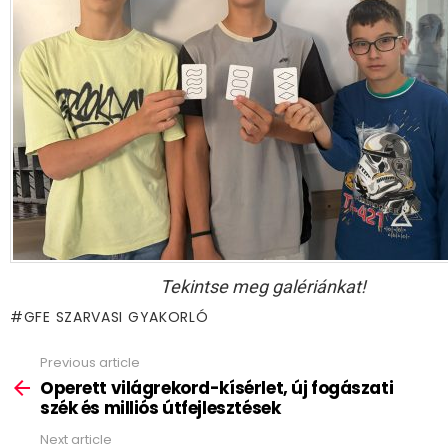
Tekintse meg galériánkat!
GFE SZARVASI GYAKORLÓ
Previous article
See
more
Operett világrekord-kísérlet, új fogászati
szék és milliós útfejlesztések
Next article