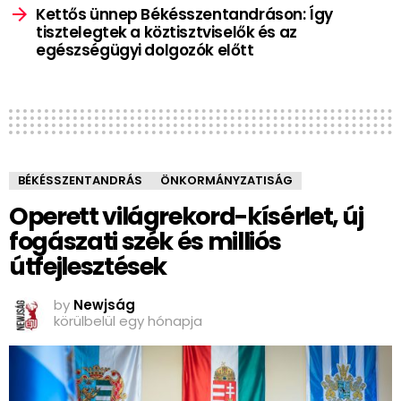
Kettős ünnep Békésszentandráson: Így
tisztelegtek a köztisztviselők és az
egészségügyi dolgozók előtt
BÉKÉSSZENTANDRÁS
ÖNKORMÁNYZATISÁG
Operett világrekord-kísérlet, új
fogászati szék és milliós
útfejlesztések
by
Newjság
körülbelül egy hónapja