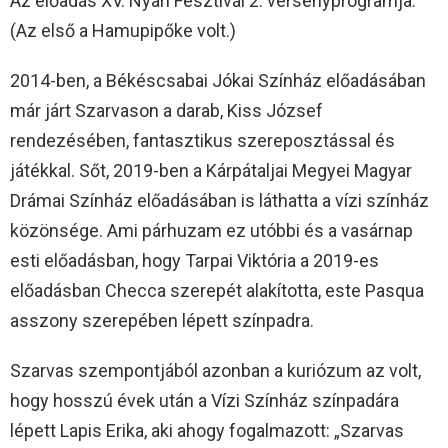
Az előadás XV. Nyári Fesztivál 2. versenyprogramja.
(Az első a Hamupipőke volt.)
2014-ben, a Békéscsabai Jókai Színház előadásában
már járt Szarvason a darab, Kiss József
rendezésében, fantasztikus szereposztással és
játékkal. Sőt, 2019-ben a Kárpátaljai Megyei Magyar
Drámai Színház előadásában is láthatta a vízi színház
közönsége. Ami párhuzam ez utóbbi és a vasárnap
esti előadásban, hogy Tarpai Viktória a 2019-es
előadásban Checca szerepét alakította, este Pasqua
asszony szerepében lépett színpadra.
Szarvas szempontjából azonban a kuriózum az volt,
hogy hosszú évek után a Vízi Színház színpadára
lépett Lapis Erika, aki ahogy fogalmazott: „Szarvas