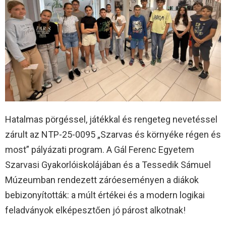
Hatalmas pörgéssel, játékkal és rengeteg nevetéssel
zárult az NTP-25-0095 „Szarvas és környéke régen és
most” pályázati program. A Gál Ferenc Egyetem
Szarvasi Gyakorlóiskolájában és a Tessedik Sámuel
Múzeumban rendezett záróeseményen a diákok
bebizonyították: a múlt értékei és a modern logikai
feladványok elképesztően jó párost alkotnak!