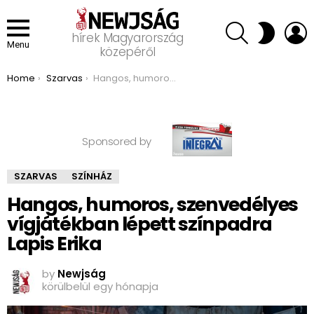
SEARCH
L
SWITCH
hírek Magyarország
SKIN
Menu
közepéről
You are here:
Home
Szarvas
Hangos, humoros, szenvedélyes vígjátékban lépett színpadra Lapis Erika
Sponsored by
SZARVAS
SZÍNHÁZ
Hangos, humoros, szenvedélyes
vígjátékban lépett színpadra
Lapis Erika
by
Newjság
körülbelül egy hónapja