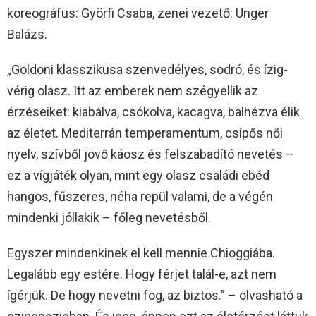
koreográfus: Györfi Csaba, zenei vezető: Unger
Balázs.
„Goldoni klasszikusa szenvedélyes, sodró, és ízig-
vérig olasz. Itt az emberek nem szégyellik az
érzéseiket: kiabálva, csókolva, kacagva, balhézva élik
az életet. Mediterrán temperamentum, csípős női
nyelv, szívből jövő káosz és felszabadító nevetés –
ez a vígjáték olyan, mint egy olasz családi ebéd
hangos, fűszeres, néha repül valami, de a végén
mindenki jóllakik – főleg nevetésből.
Egyszer mindenkinek el kell mennie Chioggiába.
Legalább egy estére. Hogy férjet talál-e, azt nem
ígérjük. De hogy nevetni fog, az biztos.” – olvasható a