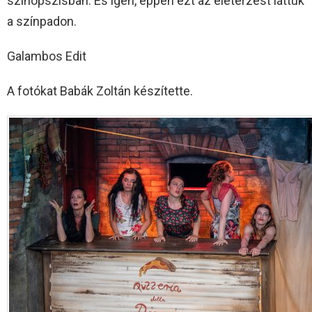
szinopszisban. És igen, éppen ezt az életérzést láttuk
a színpadon.
Galambos Edit
A fotókat Babák Zoltán készítette.