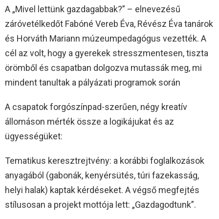
A „Mivel lettünk gazdagabbak?” – elnevezésű
záróvetélkedőt Fabóné Vereb Éva, Révész Éva tanárok
és Horváth Mariann múzeumpedagógus vezették. A
cél az volt, hogy a gyerekek stresszmentesen, tiszta
örömből és csapatban dolgozva mutassák meg, mi
mindent tanultak a pályázati programok során
A csapatok forgószínpad-szerűen, négy kreatív
állomáson mérték össze a logikájukat és az
ügyességüket:
Tematikus keresztrejtvény: a korábbi foglalkozások
anyagából (gabonák, kenyérsütés, túri fazekasság,
helyi halak) kaptak kérdéseket. A végső megfejtés
stílusosan a projekt mottója lett: „Gazdagodtunk”.