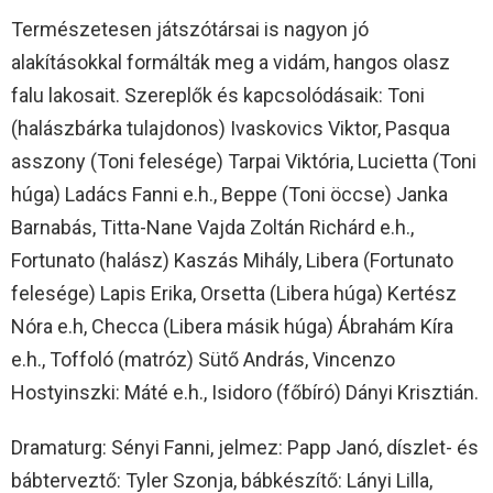
Természetesen játszótársai is nagyon jó
alakításokkal formálták meg a vidám, hangos olasz
falu lakosait. Szereplők és kapcsolódásaik: Toni
(halászbárka tulajdonos) Ivaskovics Viktor, Pasqua
asszony (Toni felesége) Tarpai Viktória, Lucietta (Toni
húga) Ladács Fanni e.h., Beppe (Toni öccse) Janka
Barnabás, Titta-Nane Vajda Zoltán Richárd e.h.,
Fortunato (halász) Kaszás Mihály, Libera (Fortunato
felesége) Lapis Erika, Orsetta (Libera húga) Kertész
Nóra e.h, Checca (Libera másik húga) Ábrahám Kíra
e.h., Toffoló (matróz) Sütő András, Vincenzo
Hostyinszki: Máté e.h., Isidoro (főbíró) Dányi Krisztián.
Dramaturg: Sényi Fanni, jelmez: Papp Janó, díszlet- és
bábterveztő: Tyler Szonja, bábkészítő: Lányi Lilla,