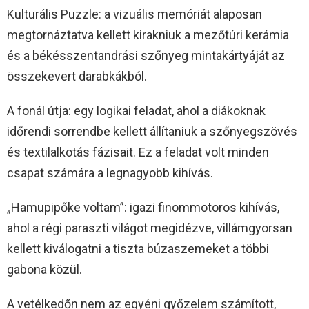
Kulturális Puzzle: a vizuális memóriát alaposan
megtornáztatva kellett kirakniuk a mezőtúri kerámia
és a békésszentandrási szőnyeg mintakártyáját az
összekevert darabkákból.
A fonál útja: egy logikai feladat, ahol a diákoknak
időrendi sorrendbe kellett állítaniuk a szőnyegszövés
és textilalkotás fázisait. Ez a feladat volt minden
csapat számára a legnagyobb kihívás.
„Hamupipőke voltam”: igazi finommotoros kihívás,
ahol a régi paraszti világot megidézve, villámgyorsan
kellett kiválogatni a tiszta búzaszemeket a többi
gabona közül.
A vetélkedőn nem az egyéni győzelem számított,