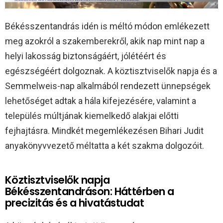
Békésszentandrás idén is méltó módon emlékezett
meg azokról a szakemberekről, akik nap mint nap a
helyi lakosság biztonságáért, jólétéért és
egészségéért dolgoznak. A köztisztviselők napja és a
Semmelweis-nap alkalmából rendezett ünnepségek
lehetőséget adtak a hála kifejezésére, valamint a
település múltjának kiemelkedő alakjai előtti
fejhajtásra. Mindkét megemlékezésen Bihari Judit
anyakönyvvezető méltatta a két szakma dolgozóit.
Köztisztviselők napja
Békésszentandráson: Háttérben a
precizitás és a hivatástudat