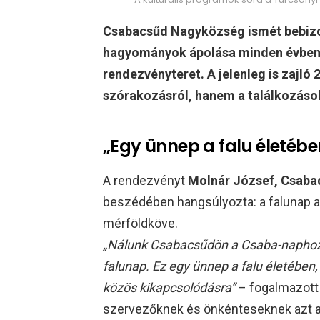
Csabacsűd Nagyközség ismét bebizon
hagyományok ápolása minden évben k
rendezvényteret. A jelenleg is zajló
szórakozásról, hanem a találkozásokr
„Egy ünnep a falu életéb
A rendezvényt
Molnár József, Csaba
beszédében hangsúlyozta: a falunap a
mérföldköve.
„Nálunk Csabacsűdön a Csaba-naphoz
falunap. Ez egy ünnep a falu életében,
közös kikapcsolódásra”
– fogalmazott 
szervezőknek és önkénteseknek azt a