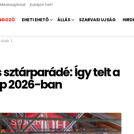
Médiaajánlat
Küldjön hírt!
NGOZÓ
EHETI EHETŐ
ÁLLÁS
SZARVASI UJSÁG
HIRD
unap 2026-ban
sztárparádé: Így telt a
ap 2026-ban