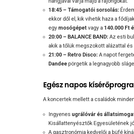
hangjával várja majd a rajongókat.
18:45 – Támogatói sorsolás:
Érdeme
ekkor dől el, kik vihetik haza a fődíja
egy
mosógépet
vagy a
140.000 Ft 
20:00 – BALANCE BAND:
Az esti bu
akik a tőlük megszokott alázattal és
21:00 – Retro Disco:
A napot ferget
Dandee
pörgetik a legnagyobb sláge
Egész napos kísérőprogr
A koncertek mellett a családok minden 
Ingyenes
ugrálóvár és állatsimoga
Kisállattenyésztők Egyesületének jó
A gasztronómia kedvelői a büfé kíná