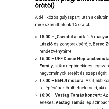
órától)
A déli közös gulyásparti után a délutá
mire számíthatunk 15 órától:
15:00 – „Csendül a nóta”:
A magyar
László
és zongorakísérője,
Berec Z
rendezvénytérre.
16:00 – UFF Dance Néptáncbemuta
Family
, akik a néptánckincs legsze
hagyományok erejét és szépségét.
17:00 – BENJI műsora:
Az ifjabb ko
fellépésének örülhetnek majd, aki 
18:00 – Vastag Tamás koncert:
Az 
énekes,
Vastag Tamás
lép színpadr