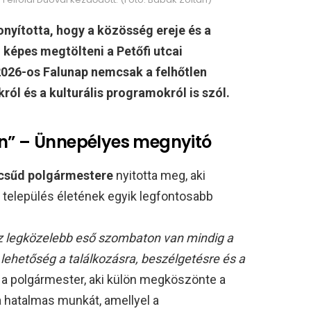
yította, hogy a közösség ereje és a
épes megtölteni a Petőfi utcai
 2026-os Falunap nemcsak a felhőtlen
ól és a kulturális programokról is szól.
en” – Ünnepélyes megnyitó
csűd polgármestere
nyitotta meg, aki
 település életének egyik legfontosabb
 legközelebb eső szombaton van mindig a
 lehetőség a találkozásra, beszélgetésre és a
a polgármester, aki külön megköszönte a
 hatalmas munkát, amellyel a