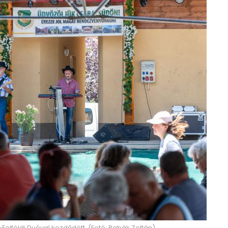
Felföldi Duóval kezdődött. (Fotó: Babák Zoltán)