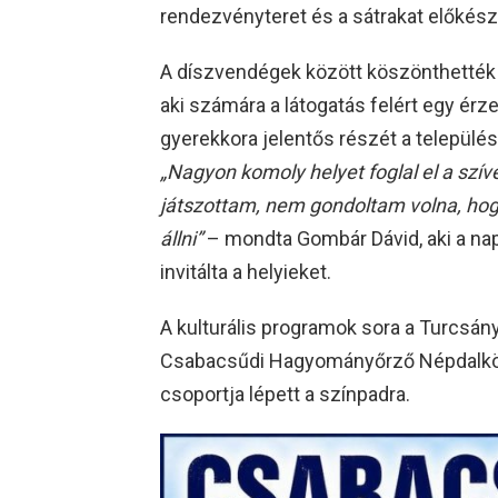
rendezvényteret és a sátrakat előkészí
A díszvendégek között köszönthetté
aki számára a látogatás felért egy érz
gyerekkora jelentős részét a település
„Nagyon komoly helyet foglal el a sz
játszottam, nem gondoltam volna, ho
állni”
– mondta Gombár Dávid, aki a na
invitálta a helyieket.
A kulturális programok sora a Turcsány
Csabacsűdi Hagyományőrző Népdalkör,
csoportja lépett a színpadra.