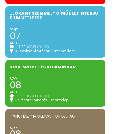
„LÓRÁNT SZEMMEL” CÍMŰ ÉLETINTERJÚ-
FILM VETÍTÉSE
PÉNT
07
AUG
17:00
(GMT+02:00)
Ruzicskay Alkotóház
, Erzsébet liget
XVIII. SPORT- ÉS VITAMINNAP
SZO
08
AUG
10:00
(GMT+02:00)
Békésszentandrás - sporttelep
TÁNCHÁZ
-
MOLDVAI FORGATAG
SZO