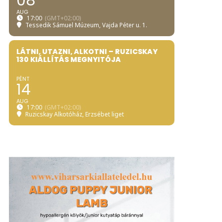
08
AUG
17:00
(GMT+02:00)
Tessedik Sámuel Múzeum
, Vajda Péter u. 1.
LÁTNI, UTAZNI, ALKOTNI – RUZICSKAY
130 KIÁLLÍTÁS MEGNYITÓJA
PÉNT
14
AUG
17:00
(GMT+02:00)
Ruzicskay Alkotóház
, Erzsébet liget