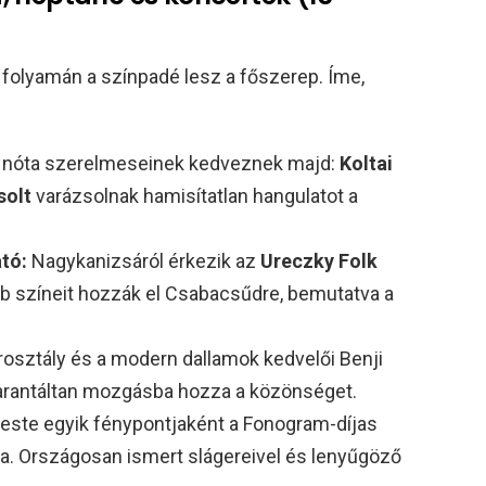
n folyamán a színpadé lesz a főszerep. Íme,
 nóta szerelmeseinek kedveznek majd:
Koltai
solt
varázsolnak hamisítatlan hangulatot a
tó:
Nagykanizsáról érkezik az
Ureczky Folk
bb színeit hozzák el Csabacsűdre, bemutatva a
rosztály és a modern dallamok kedvelői Benji
garantáltan mozgásba hozza a közönséget.
este egyik fénypontjaként a Fonogram-díjas
a. Országosan ismert slágereivel és lenyűgöző