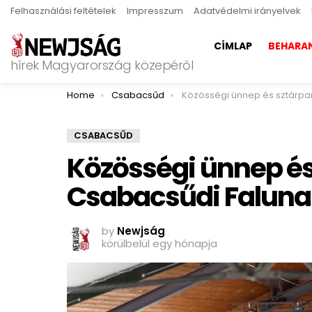
Felhasználási feltételek
Impresszum
Adatvédelmi irányelvek
CÍMLAP
BEHARA
hírek Magyarország közepéről
You are here:
Home
Csabacsűd
Közösségi ünnep és sztárparádé: Így telt a Csabacsűdi Fal
CSABACSŰD
Közösségi ünnep és 
Csabacsűdi Falun
by
Newjság
körülbelül egy hónapja