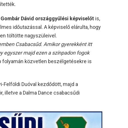
tették.
k
Gombár Dávid országgyűlési képviselőt
is,
elmes időutazással. A képviselő elárulta, hogy
en töltötte nagyszüleivel.
ívemben Csabacsűd. Amikor gyerekként itt
gy egyszer majd ezen a színpadon fogok
p folyamán közvetlen beszélgetésekre is
i-Felföldi Duóval kezdődött, majd a
 illetve a Dalma Dance csabacsűdi