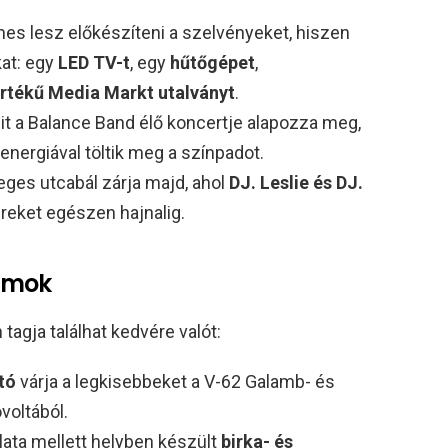
s lesz előkészíteni a szelvényeket, hiszen
kat: egy
LED TV-t
, egy
hűtőgépet
,
értékű Media Markt utalványt
.
lit a Balance Band élő koncertje alapozza meg,
 energiával töltik meg a színpadot.
eges utcabál zárja majd, ahol
DJ. Leslie és DJ.
reket egészen hajnalig.
amok
tagja találhat kedvére valót:
tó
várja a legkisebbeket a V-62 Galamb- és
voltából.
lata mellett helyben készült
birka- és