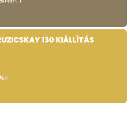
jda Péter u. 1.
RUZICSKAY 130 KIÁLLÍTÁS
liget