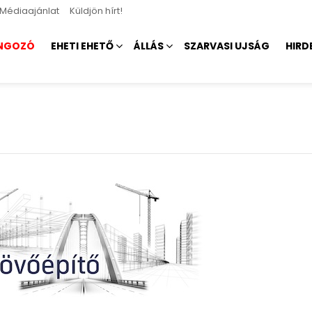
Médiaajánlat
Küldjön hírt!
NGOZÓ
EHETI EHETŐ
ÁLLÁS
SZARVASI UJSÁG
HIRD