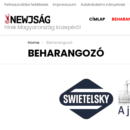
Felhasználási feltételek
Impresszum
Adatvédelmi irányelvek
CÍMLAP
BEHARA
hírek Magyarország közepéről
You are here:
Home
Beharangozó
BEHARANGOZÓ