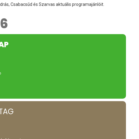
rás, Csabacsűd és Szarvas aktuális programajánlóit.
26
NAP
p
TAG