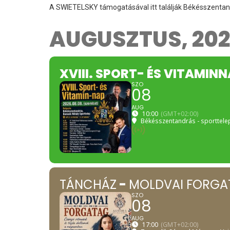
A SWIETELSKY támogatásával itt találják Békésszentand
AUGUSZTUS, 20
XVIII. SPORT- ÉS VITAMIN
SZO
08
AUG
10:00
(GMT+02:00)
Békésszentandrás - sporttele
TÁNCHÁZ
-
MOLDVAI FORGA
SZO
08
AUG
17:00
(GMT+02:00)