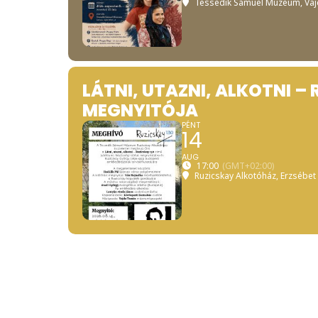
Tessedik Sámuel Múzeum
, Va
LÁTNI, UTAZNI, ALKOTNI – 
MEGNYITÓJA
PÉNT
14
AUG
17:00
(GMT+02:00)
Ruzicskay Alkotóház
, Erzsébet 