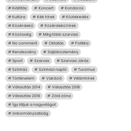
Kiállítás
Koncert
Kondoros
Kultúra
Kék hírek
Közlekedés
Közérdekű
Közérdekű hírek
Közösség
Még több szarvasi
No comment
Oktatás
Politika
Rendezvény
Sajtóközlemény
Sport
Szarvas
Szarvasi Járás
Színház
Színházi napló
Turizmus
Történelem
Vakáció
Villámhírek
Választás 2014
Választás 2018
Választás 2019
Zöld zóna
Így látjuk a nagyvilágot
önkormányzatiság