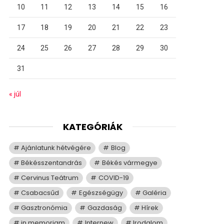
10
11
12
13
14
15
16
17
18
19
20
21
22
23
24
25
26
27
28
29
30
31
« júl
KATEGÓRIÁK
Ajánlatunk hétvégére
Blog
Békésszentandrás
Békés vármegye
Cervinus Teátrum
COVID-19
Csabacsűd
Egészségügy
Galéria
Gasztronómia
Gazdaság
Hírek
in memoriam
Internew
Irodalom