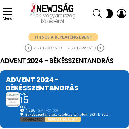
SEARCH
L
SWITCH
hírek Magyarország
SKIN
Menu
közepéről
THIS IS A REPEATING EVENT
2024-12-08 16:30
2024-12-22 16:30
ADVENT 2024 - BÉKÉSSZENTANDRÁS
ADVENT 2024 -
BÉKÉSSZENTANDRÁS
VAS
15
DEC
16:30
(GMT+01:00)
Békésszentandrás, katolikus templom előtti Dísztér
COMPLETED
REPEATING EVENT