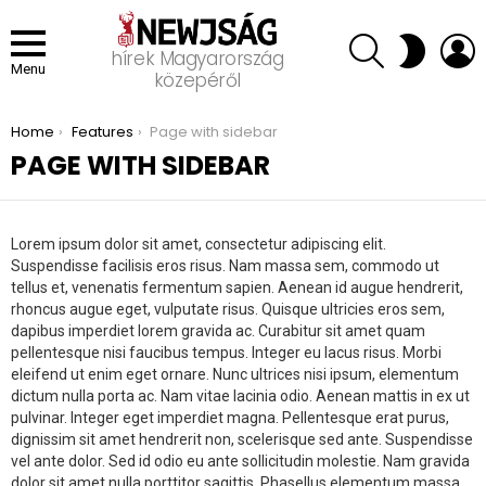
SEARCH
L
SWITCH
hírek Magyarország
SKIN
Menu
közepéről
You are here:
Home
Features
Page with sidebar
PAGE WITH SIDEBAR
Lorem ipsum dolor sit amet, consectetur adipiscing elit.
Suspendisse facilisis eros risus. Nam massa sem, commodo ut
tellus et, venenatis fermentum sapien. Aenean id augue hendrerit,
rhoncus augue eget, vulputate risus. Quisque ultricies eros sem,
dapibus imperdiet lorem gravida ac. Curabitur sit amet quam
pellentesque nisi faucibus tempus. Integer eu lacus risus. Morbi
eleifend ut enim eget ornare. Nunc ultrices nisi ipsum, elementum
dictum nulla porta ac. Nam vitae lacinia odio. Aenean mattis in ex ut
pulvinar. Integer eget imperdiet magna. Pellentesque erat purus,
dignissim sit amet hendrerit non, scelerisque sed ante. Suspendisse
vel ante dolor. Sed id odio eu ante sollicitudin molestie. Nam gravida
dolor sit amet nulla porttitor sagittis. Phasellus elementum massa