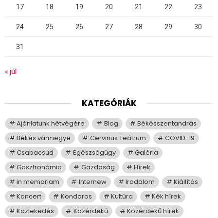
17
18
19
20
21
22
23
24
25
26
27
28
29
30
31
« júl
KATEGÓRIÁK
Ajánlatunk hétvégére
Blog
Békésszentandrás
Békés vármegye
Cervinus Teátrum
COVID-19
Csabacsűd
Egészségügy
Galéria
Gasztronómia
Gazdaság
Hírek
in memoriam
Internew
Irodalom
Kiállítás
Koncert
Kondoros
Kultúra
Kék hírek
Közlekedés
Közérdekű
Közérdekű hírek