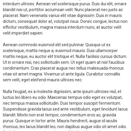
interdum ultrices. Aenean vel scelerisque purus. Duis dui elit, ornare
blandit nisi ut, porttitor accumsan velit. Nunc placerat nec justo ac
placerat. Nam venenatis varius elit vitae dignissim. Duis in mauris
dictum, consequat dolor at, volutpat risus. Donec congue, lectus non
efficitur vestibulum, magna massa interdum nunc, at auctor velit
velit imperdiet sapien.
Aenean commodo euismod elit sed pulvinar. Quisque ut ex
scelerisque, mattis neque a, euismod mauris. Duis ullamcorper
mattis neque, eu auctor elit tristique et. Nulla facilisis cursus dictum.
Ut in ornare nisi, nec sollicitudin sem. Ut eget quam at nisl faucibus
condimentum. Cras placerat augue nec tellus malesuada rhoncus
vitae sit amet magna. Vivamus ut ante ligula. Curabitur convallis
sem velit, eget eleifend mauris ultrices nec.
Nulla feugiat, ex a molestie dignissim, ante ipsum ultricies nisl, et
luctus leo libero eu odio. Maecenas tempus odio eget ex volutpat,
nec tempus massa sollicitudin. Duis tempor suscipit fermentum.
Suspendisse gravida lacus sed ante vestibulum, eget tincidunt lacus
blandit. Morbi non erat tempor, condimentum eros ac, gravida
purus. Quisque in tortor ante. Mauris hendrerit, augue id iaculis
rhoncus, leo lacus blandit leo, non dapibus augue odio sit amet odio.