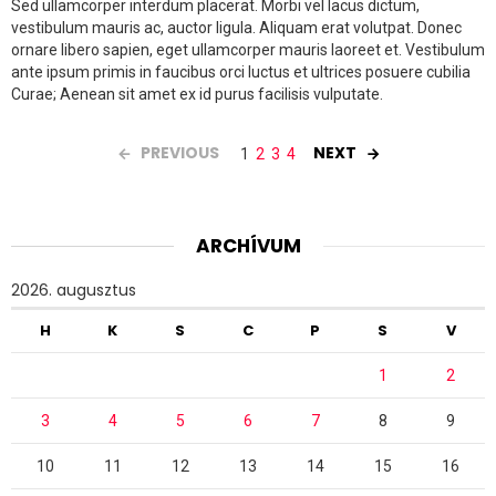
Sed ullamcorper interdum placerat. Morbi vel lacus dictum,
vestibulum mauris ac, auctor ligula. Aliquam erat volutpat. Donec
ornare libero sapien, eget ullamcorper mauris laoreet et. Vestibulum
ante ipsum primis in faucibus orci luctus et ultrices posuere cubilia
Curae; Aenean sit amet ex id purus facilisis vulputate.
PREVIOUS
NEXT
1
2
3
4
ARCHÍVUM
2026. augusztus
H
K
S
C
P
S
V
1
2
3
4
5
6
7
8
9
10
11
12
13
14
15
16