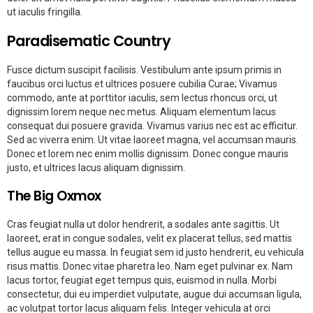
ut iaculis fringilla.
Paradisematic Country
Fusce dictum suscipit facilisis. Vestibulum ante ipsum primis in
faucibus orci luctus et ultrices posuere cubilia Curae; Vivamus
commodo, ante at porttitor iaculis, sem lectus rhoncus orci, ut
dignissim lorem neque nec metus. Aliquam elementum lacus
consequat dui posuere gravida. Vivamus varius nec est ac efficitur.
Sed ac viverra enim. Ut vitae laoreet magna, vel accumsan mauris.
Donec et lorem nec enim mollis dignissim. Donec congue mauris
justo, et ultrices lacus aliquam dignissim.
The Big Oxmox
Cras feugiat nulla ut dolor hendrerit, a sodales ante sagittis. Ut
laoreet, erat in congue sodales, velit ex placerat tellus, sed mattis
tellus augue eu massa. In feugiat sem id justo hendrerit, eu vehicula
risus mattis. Donec vitae pharetra leo. Nam eget pulvinar ex. Nam
lacus tortor, feugiat eget tempus quis, euismod in nulla. Morbi
consectetur, dui eu imperdiet vulputate, augue dui accumsan ligula,
ac volutpat tortor lacus aliquam felis. Integer vehicula at orci