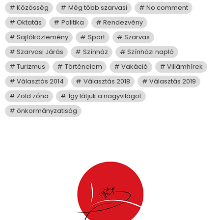
Közösség
Még több szarvasi
No comment
Oktatás
Politika
Rendezvény
Sajtóközlemény
Sport
Szarvas
Szarvasi Járás
Színház
Színházi napló
Turizmus
Történelem
Vakáció
Villámhírek
Választás 2014
Választás 2018
Választás 2019
Zöld zóna
Így látjuk a nagyvilágot
önkormányzatiság