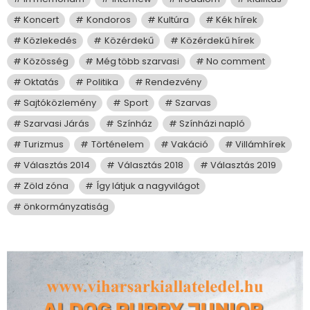
Koncert
Kondoros
Kultúra
Kék hírek
Közlekedés
Közérdekű
Közérdekű hírek
Közösség
Még több szarvasi
No comment
Oktatás
Politika
Rendezvény
Sajtóközlemény
Sport
Szarvas
Szarvasi Járás
Színház
Színházi napló
Turizmus
Történelem
Vakáció
Villámhírek
Választás 2014
Választás 2018
Választás 2019
Zöld zóna
Így látjuk a nagyvilágot
önkormányzatiság