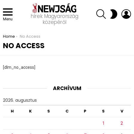
SEARCH
L
SWITCH
hírek Magyarország
SKIN
Menu
közepéről
You are here:
Home
No Access
NO ACCESS
[dlm_no_access]
ARCHÍVUM
2026. augusztus
H
K
S
C
P
S
V
1
2