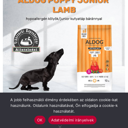
A jobb felhasználói élmény érdekében az oldalon cookie-kat
használunk. Oldalunk használatával, Ön elfogadja a cookie-k
használatát.
OK
Adatvédelmi irányelvek
Felhasználási feltételek
Impresszum
Adatvédelmi irányelvek
Médiaajánlat
Küldjön hírt!