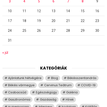
3
4
5
6
7
8
9
10
11
12
13
14
15
16
17
18
19
20
21
22
23
24
25
26
27
28
29
30
31
« júl
KATEGÓRIÁK
Ajánlatunk hétvégére
Blog
Békésszentandrás
Békés vármegye
Cervinus Teátrum
COVID-19
Csabacsűd
Egészségügy
Galéria
Gasztronómia
Gazdaság
Hírek
in memoriam
Internew
Irodalom
Kiállítás