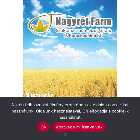
A jobb felhasználói élmény érdekében az oldalon cookie-kat
használunk. Oldalunk használatával, Ön elfogadja a cookie-k
használatát.
OK
Adatvédelmi irányelvek
Felhasználási feltételek
Impresszum
Adatvédelmi irányelvek
Médiaajánlat
Küldjön hírt!