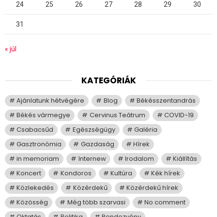
24
25
26
27
28
29
30
31
« júl
KATEGÓRIÁK
Ajánlatunk hétvégére
Blog
Békésszentandrás
Békés vármegye
Cervinus Teátrum
COVID-19
Csabacsűd
Egészségügy
Galéria
Gasztronómia
Gazdaság
Hírek
in memoriam
Internew
Irodalom
Kiállítás
Koncert
Kondoros
Kultúra
Kék hírek
Közlekedés
Közérdekű
Közérdekű hírek
Közösség
Még több szarvasi
No comment
Oktatás
Politika
Rendezvény