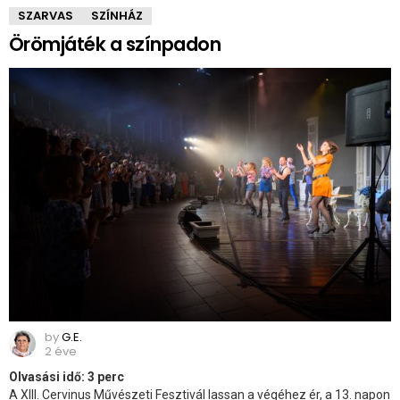
SZARVAS
SZÍNHÁZ
Örömjáték a színpadon
by
G.E.
2 éve
Olvasási idő:
3
perc
A XIII. Cervinus Művészeti Fesztivál lassan a végéhez ér, a 13. napon