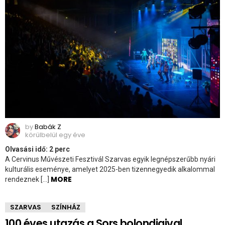
by
Babák Z
körülbelül egy éve
Olvasási idő:
2
perc
A Cervinus Művészeti Fesztivál Szarvas egyik legnépszerűbb nyári
kulturális eseménye, amelyet 2025-ben tizennegyedik alkalommal
MORE
rendeznek […]
SZARVAS
SZÍNHÁZ
100 éves utazás a Sors bolondjaival