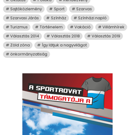
Sajtóközlemény
Sport
Szarvas
Szarvasi Járás
Színház
Színházi napló
Turizmus
Történelem
Vakáció
Villámhírek
Választás 2014
Választás 2018
Választás 2019
Zöld zóna
Így látjuk a nagyvilágot
önkormányzatiság