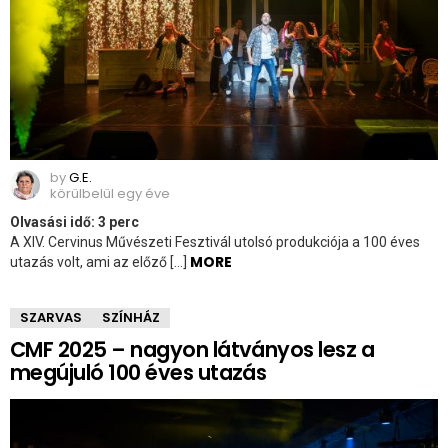
by
G.E.
körülbelül egy éve
Olvasási idő:
3
perc
A XIV. Cervinus Művészeti Fesztivál utolsó produkciója a 100 éves
MORE
utazás volt, ami az előző […]
SZARVAS
SZÍNHÁZ
CMF 2025 – nagyon látványos lesz a
megújuló 100 éves utazás