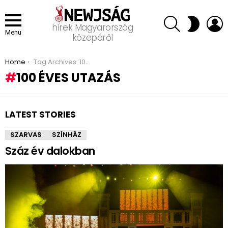
SEARCH
L
SWITCH
hírek Magyarország
SKIN
Menu
közepéről
You are here:
Home
Tag Archives: 100 éves utazás
100 ÉVES UTAZÁS
LATEST STORIES
SZARVAS
SZÍNHÁZ
Száz év dalokban