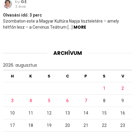
by
G.E.
3 éve
Olvasási idő:
3
perc
Szombaton este a Magyar Kultúra Napja tiszteletére – amely
MORE
hétfőn lesz – a Cervinus Teátrum […]
ARCHÍVUM
2026. augusztus
H
K
S
C
P
S
V
1
2
3
4
5
6
7
8
9
10
11
12
13
14
15
16
17
18
19
20
21
22
23