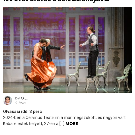
by
G.E.
2 éve
Olvasási idő:
3
perc
2024-ben a Cervinus Teátrum a már megszokott, és nagyon várt
MORE
Kabaré esték helyett, 27-én a […]