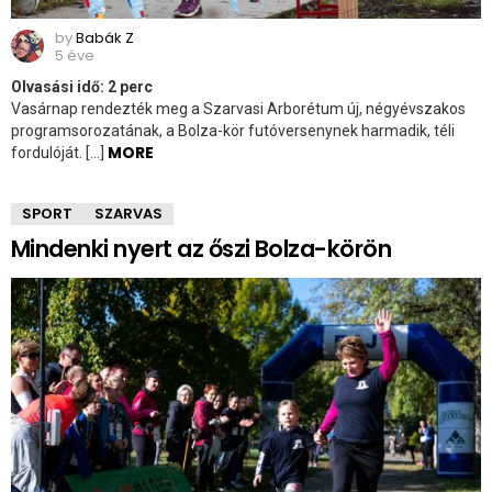
by
Babák Z
5 éve
Olvasási idő:
2
perc
Vasárnap rendezték meg a Szarvasi Arborétum új, négyévszakos
programsorozatának, a Bolza-kör futóversenynek harmadik, téli
MORE
fordulóját. […]
SPORT
SZARVAS
Mindenki nyert az őszi Bolza-körön