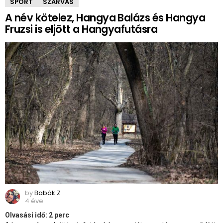
SPORT
SZARVAS
A név kötelez, Hangya Balázs és Hangya
Fruzsi is eljött a Hangyafutásra
by
Babák Z
4 éve
Olvasási idő:
2
perc