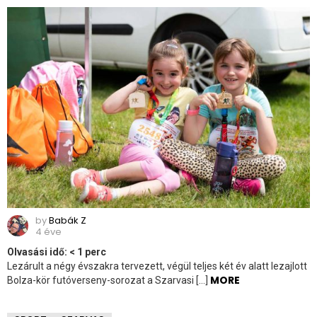
by
Babák Z
4 éve
Olvasási idő:
< 1
perc
Lezárult a négy évszakra tervezett, végül teljes két év alatt lezajlott
MORE
Bolza-kör futóverseny-sorozat a Szarvasi […]