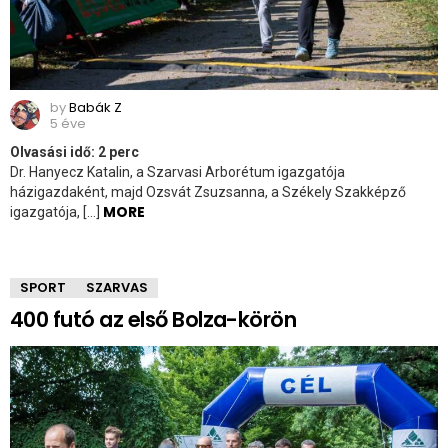
by
Babák Z
5 éve
Olvasási idő:
2
perc
Dr. Hanyecz Katalin, a Szarvasi Arborétum igazgatója
házigazdaként, majd Ozsvát Zsuzsanna, a Székely Szakképző
MORE
igazgatója, […]
SPORT
SZARVAS
400 futó az első Bolza-körön