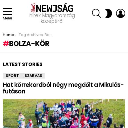
SEARCH
L
SWITCH
hírek Magyarország
SKIN
Menu
közepéről
You are here:
Home
Tag Archives: Bolza-kör
BOLZA-KÖR
LATEST STORIES
SPORT
SZARVAS
Hat körrekordból négy megdőlt a Mikulás-
futáson