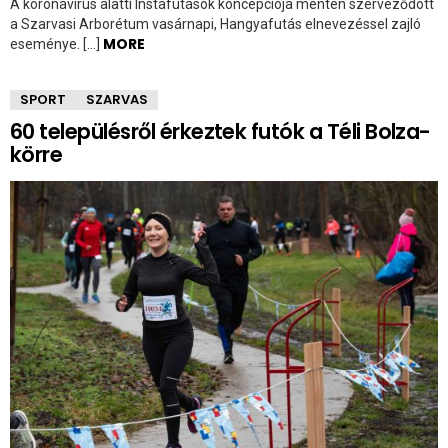
A koronavírus alatti Instafutások koncepciója mentén szerveződött
a Szarvasi Arborétum vasárnapi, Hangyafutás elnevezéssel zajló
MORE
eseménye. […]
SPORT
SZARVAS
60 településről érkeztek futók a Téli Bolza-
körre