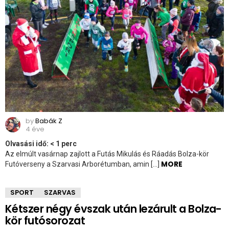
by
Babák Z
4 éve
Olvasási idő:
< 1
perc
Az elmúlt vasárnap zajlott a Futás Mikulás és Ráadás Bolza-kör
MORE
Futóverseny a Szarvasi Arborétumban, amin […]
SPORT
SZARVAS
Kétszer négy évszak után lezárult a Bolza-
kör futósorozat