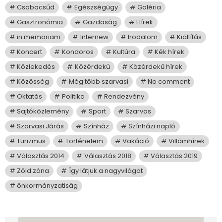
Csabacsűd
Egészségügy
Galéria
Gasztronómia
Gazdaság
Hírek
in memoriam
Internew
Irodalom
Kiállítás
Koncert
Kondoros
Kultúra
Kék hírek
Közlekedés
Közérdekű
Közérdekű hírek
Közösség
Még több szarvasi
No comment
Oktatás
Politika
Rendezvény
Sajtóközlemény
Sport
Szarvas
Szarvasi Járás
Színház
Színházi napló
Turizmus
Történelem
Vakáció
Villámhírek
Választás 2014
Választás 2018
Választás 2019
Zöld zóna
Így látjuk a nagyvilágot
önkormányzatiság