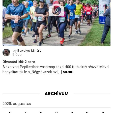
0
by
Bakulya Mihály
6 éve
Olvasási idő:
2
perc
A szarvasi Pepikertben vasárnap közel 400 futó aktív részvételével
MORE
bonyolították le a „Négy évszak az […]
ARCHÍVUM
2026. augusztus
H
K
S
C
P
S
V