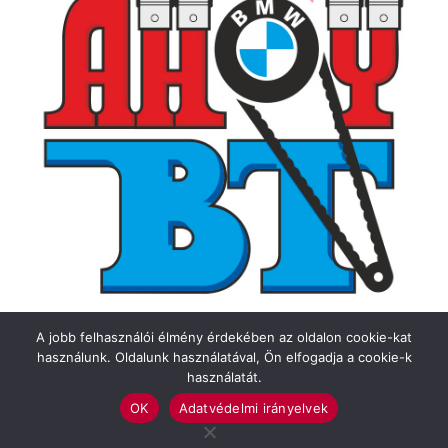
A jobb felhasználói élmény érdekében az oldalon cookie-kat
használunk. Oldalunk használatával, Ön elfogadja a cookie-k
használatát.
OK
Adatvédelmi irányelvek
Felhasználási feltételek
Impresszum
Adatvédelmi irányelvek
Médiaajánlat
Küldjön hírt!