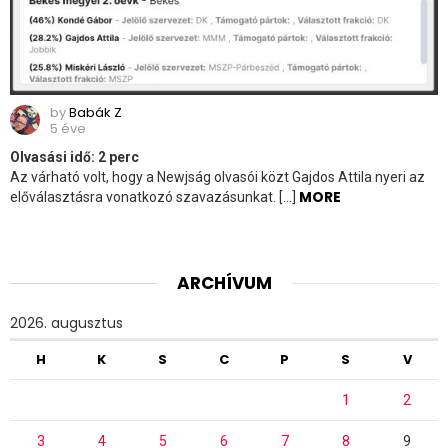
by
Babák Z
5 éve
Olvasási idő:
2
perc
Az várható volt, hogy a Newjság olvasói közt Gajdos Attila nyeri az
MORE
előválasztásra vonatkozó szavazásunkat. […]
ARCHÍVUM
2026. augusztus
H
K
S
C
P
S
V
1
2
3
4
5
6
7
8
9