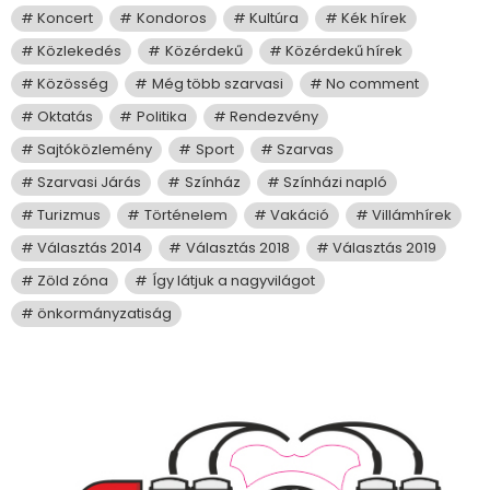
Koncert
Kondoros
Kultúra
Kék hírek
Közlekedés
Közérdekű
Közérdekű hírek
Közösség
Még több szarvasi
No comment
Oktatás
Politika
Rendezvény
Sajtóközlemény
Sport
Szarvas
Szarvasi Járás
Színház
Színházi napló
Turizmus
Történelem
Vakáció
Villámhírek
Választás 2014
Választás 2018
Választás 2019
Zöld zóna
Így látjuk a nagyvilágot
önkormányzatiság