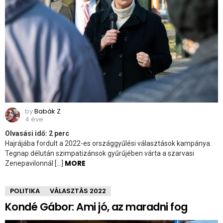
by
Babák Z
4 éve
Olvasási idő:
2
perc
Hajrájába fordult a 2022-es országgyűlési választások kampánya.
Tegnap délután szimpatizánsok gyűrűjében várta a szarvasi
MORE
Zenepavilonnál […]
POLITIKA
VÁLASZTÁS 2022
Kondé Gábor: Ami jó, az maradni fog