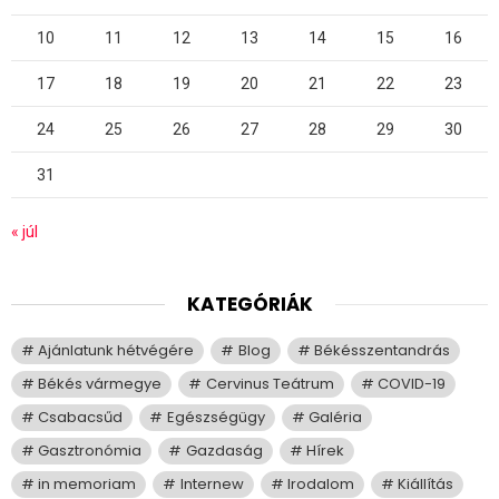
10
11
12
13
14
15
16
17
18
19
20
21
22
23
24
25
26
27
28
29
30
31
« júl
KATEGÓRIÁK
Ajánlatunk hétvégére
Blog
Békésszentandrás
Békés vármegye
Cervinus Teátrum
COVID-19
Csabacsűd
Egészségügy
Galéria
Gasztronómia
Gazdaság
Hírek
in memoriam
Internew
Irodalom
Kiállítás