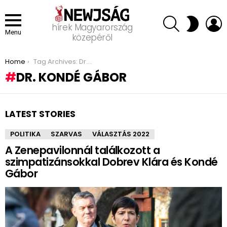
SEARCH
L
SWITCH
hírek Magyarország
SKIN
Menu
közepéről
You are here:
Home
Tag Archives: Dr. Kondé Gábor
DR. KONDÉ GÁBOR
LATEST STORIES
POLITIKA
SZARVAS
VÁLASZTÁS 2022
A Zenepavilonnál találkozott a
szimpatizánsokkal Dobrev Klára és Kondé
Gábor