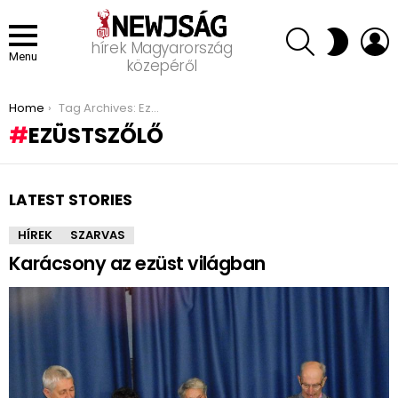
SEARCH
L
SWITCH
hírek Magyarország
SKIN
Menu
közepéről
You are here:
Home
Tag Archives: Ezüstszőlő
EZÜSTSZŐLŐ
LATEST STORIES
HÍREK
SZARVAS
Karácsony az ezüst világban