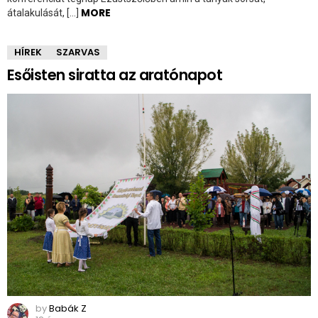
MORE
átalakulását, […]
HÍREK
SZARVAS
Esőisten siratta az aratónapot
by
Babák Z