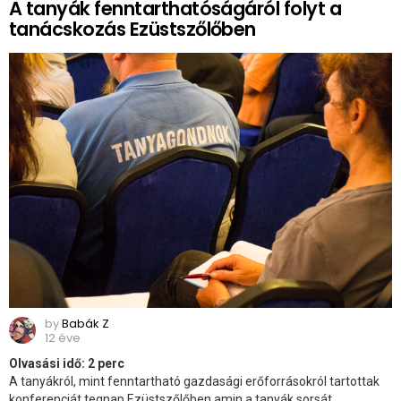
A tanyák fenntarthatóságáról folyt a
tanácskozás Ezüstszőlőben
by
Babák Z
12 éve
Olvasási idő:
2
perc
A tanyákról, mint fenntartható gazdasági erőforrásokról tartottak
konferenciát tegnap Ezüstszőlőben amin a tanyák sorsát,