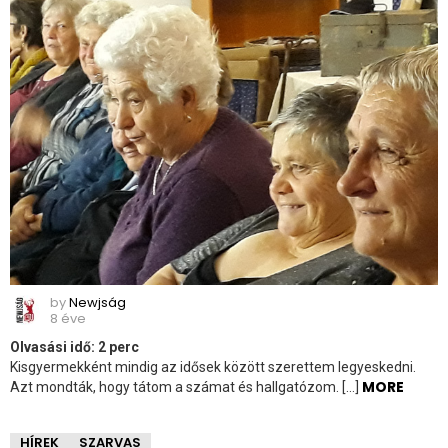
by
Newjság
8 éve
Olvasási idő:
2
perc
Kisgyermekként mindig az idősek között szerettem legyeskedni.
MORE
Azt mondták, hogy tátom a számat és hallgatózom. […]
HÍREK
SZARVAS