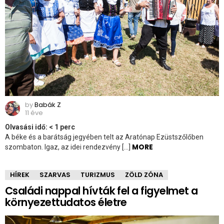
by
Babák Z
11 éve
Olvasási idő:
< 1
perc
A béke és a barátság jegyében telt az Aratónap Ezüstszőlőben
MORE
szombaton. Igaz, az idei rendezvény […]
HÍREK
SZARVAS
TURIZMUS
ZÖLD ZÓNA
Családi nappal hívták fel a figyelmet a
környezettudatos életre