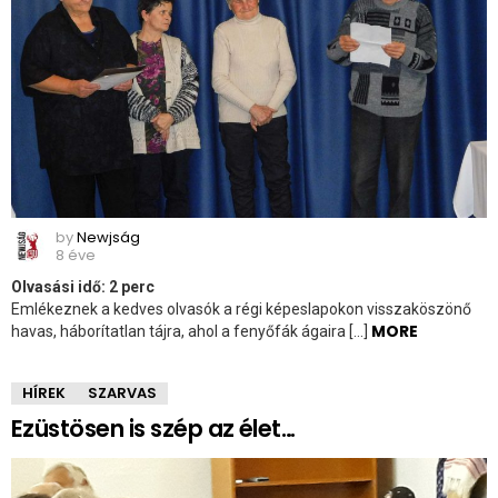
by
Newjság
8 éve
Olvasási idő:
2
perc
Emlékeznek a kedves olvasók a régi képeslapokon visszaköszönő
MORE
havas, háborítatlan tájra, ahol a fenyőfák ágaira […]
HÍREK
SZARVAS
Ezüstösen is szép az élet…