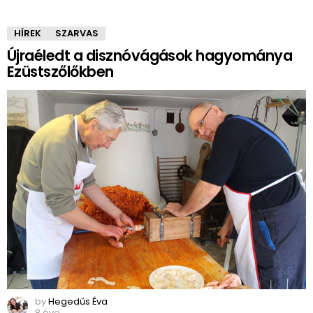
HÍREK
SZARVAS
Újraéledt a disznóvágások hagyománya
Ezüstszőlőkben
by
Hegedűs Éva
8 éve