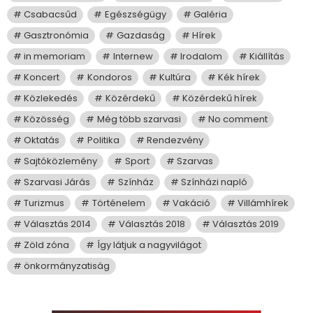
Csabacsűd
Egészségügy
Galéria
Gasztronómia
Gazdaság
Hírek
in memoriam
Internew
Irodalom
Kiállítás
Koncert
Kondoros
Kultúra
Kék hírek
Közlekedés
Közérdekű
Közérdekű hírek
Közösség
Még több szarvasi
No comment
Oktatás
Politika
Rendezvény
Sajtóközlemény
Sport
Szarvas
Szarvasi Járás
Színház
Színházi napló
Turizmus
Történelem
Vakáció
Villámhírek
Választás 2014
Választás 2018
Választás 2019
Zöld zóna
Így látjuk a nagyvilágot
önkormányzatiság