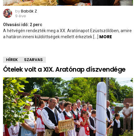
by
Babák Z
9 éve
Olvasási idő:
2
perc
A hétvégén rendezték meg a XX. Aratónapot Ezüstszőlőben, amire
MORE
a határon inneni küldöttségek mellett érkeztek […]
HÍREK
SZARVAS
Ótelek volt a XIX. Aratónap díszvendége