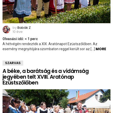
by
Babák Z
10 éve
Olvasási idő:
< 1
perc
A hétvégén rendezték a XIX. Aratónapot Ezüstszőlőben. Az
MORE
esemény megnyitójára szombaton reggel került sor az […]
SZARVAS
A béke, a barátság és a vidámság
jegyében telt XVIII. Aratónap
Ezüstszőlőben