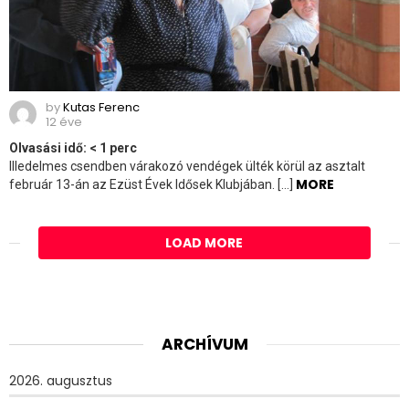
by
Kutas Ferenc
12 éve
Olvasási idő:
< 1
perc
Illedelmes csendben várakozó vendégek ülték körül az asztalt
MORE
február 13-án az Ezüst Évek Idősek Klubjában. […]
LOAD MORE
ARCHÍVUM
2026. augusztus