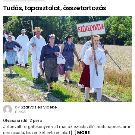
Tudás, tapasztalat, összetartozás
by
Szarvas és Vidéke
8 éve
Olvasási idő:
2
perc
Jól bevált forgatókönyve volt már az ezüstszőlői aratónapnak, ami
MORE
nem csoda, hiszen két évtized alatt […]