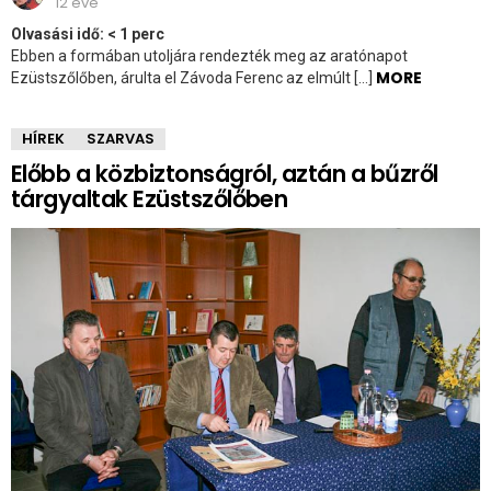
12 éve
Olvasási idő:
< 1
perc
Ebben a formában utoljára rendezték meg az aratónapot
MORE
Ezüstszőlőben, árulta el Závoda Ferenc az elmúlt […]
HÍREK
SZARVAS
Előbb a közbiztonságról, aztán a bűzről
tárgyaltak Ezüstszőlőben