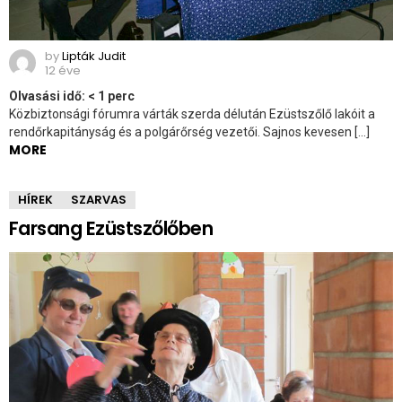
by
Lipták Judit
12 éve
Olvasási idő:
< 1
perc
Közbiztonsági fórumra várták szerda délután Ezüstszőlő lakóit a
rendőrkapitányság és a polgárőrség vezetői. Sajnos kevesen […]
MORE
HÍREK
SZARVAS
Farsang Ezüstszőlőben