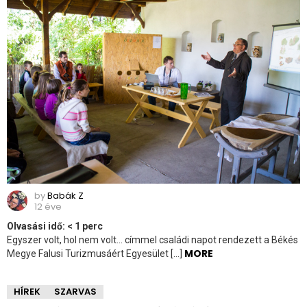
by
Babák Z
12 éve
Olvasási idő:
< 1
perc
Egyszer volt, hol nem volt… címmel családi napot rendezett a Békés
MORE
Megye Falusi Turizmusáért Egyesület […]
HÍREK
SZARVAS