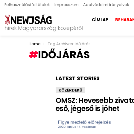
Felhasználási feltételek
Impresszum
Adatvédelmi irányelvek
CÍMLAP
BEHARA
hírek Magyarország közepéről
You are here:
Home
Tag Archives: időjárás
IDŐJÁRÁS
LATEST STORIES
KÖZÉRDEKŰ
OMSZ: Hevesebb ziva
eső, jégeső is jöhet