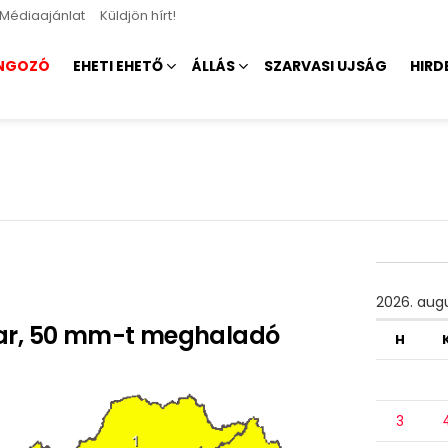
Médiaajánlat
Küldjön hírt!
NGOZÓ
EHETI EHETŐ
ÁLLÁS
SZARVASI UJSÁG
HIRD
2026. aug
tar, 50 mm-t meghaladó
H
3