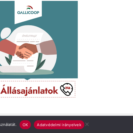
esszum
Adatvédelmi irányelvek
Médiaajánlat
ználatát.
OK
Adatvédelmi irányelvek