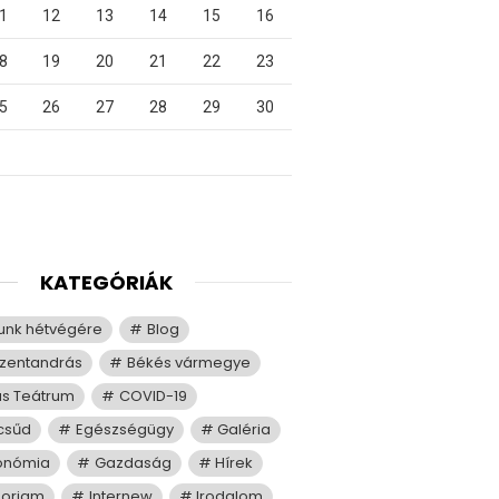
1
12
13
14
15
16
8
19
20
21
22
23
5
26
27
28
29
30
KATEGÓRIÁK
tunk hétvégére
Blog
zentandrás
Békés vármegye
us Teátrum
COVID-19
csűd
Egészségügy
Galéria
onómia
Gazdaság
Hírek
moriam
Internew
Irodalom