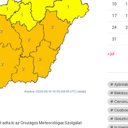
10
1
17
1
24
2
31
« júl
Ajánla
Békéss
Cervin
Csaba
Gasztr
 adta ki az Országos Meteorológiai Szolgálat
in me