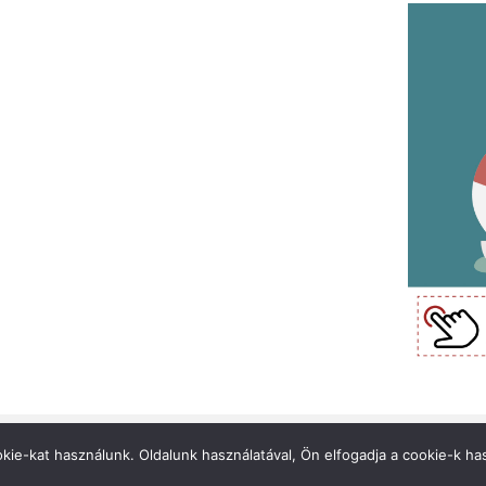
Felhasználási feltételek
Impr
kie-kat használunk. Oldalunk használatával, Ön elfogadja a cookie-k has
Küldjön hírt!