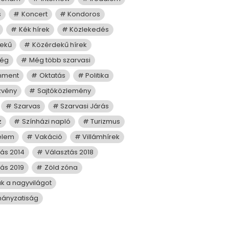
s
Koncert
Kondoros
Kék hírek
Közlekedés
ekű
Közérdekű hírek
ség
Még több szarvasi
mment
Oktatás
Politika
zvény
Sajtóközlemény
Szarvas
Szarvasi Járás
z
Színházi napló
Turizmus
elem
Vakáció
Villámhírek
tás 2014
Választás 2018
ás 2019
Zöld zóna
juk a nagyvilágot
ányzatiság