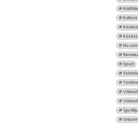
Kiállítá
Kultúra
Közérd
Közös
No co
Rende
Sport
Színhá
Történ
Válasz
Választ
Így lát
önkorm