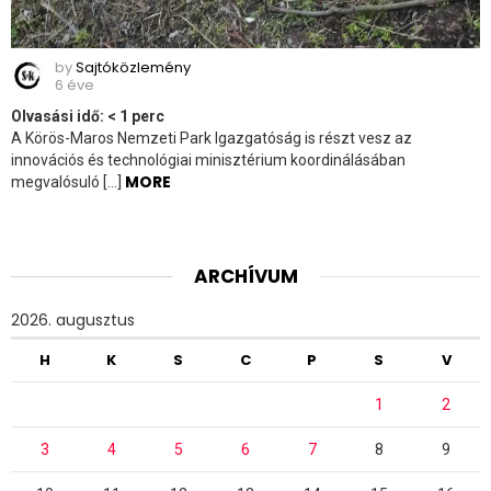
by
Sajtóközlemény
6 éve
Olvasási idő:
< 1
perc
A Körös-Maros Nemzeti Park Igazgatóság is részt vesz az
innovációs és technológiai minisztérium koordinálásában
MORE
megvalósuló […]
ARCHÍVUM
2026. augusztus
H
K
S
C
P
S
V
1
2
3
4
5
6
7
8
9