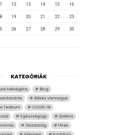
1
12
13
14
15
16
8
19
20
21
22
23
5
26
27
28
29
30
KATEGÓRIÁK
tunk hétvégére
Blog
zentandrás
Békés vármegye
us Teátrum
COVID-19
csűd
Egészségügy
Galéria
onómia
Gazdaság
Hírek
moriam
Internew
Irodalom