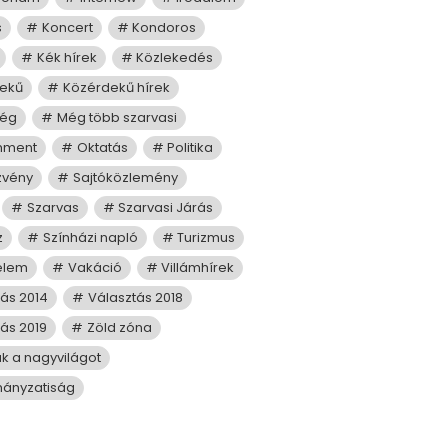
s
Koncert
Kondoros
Kék hírek
Közlekedés
ekű
Közérdekű hírek
ség
Még több szarvasi
mment
Oktatás
Politika
zvény
Sajtóközlemény
Szarvas
Szarvasi Járás
z
Színházi napló
Turizmus
elem
Vakáció
Villámhírek
tás 2014
Választás 2018
ás 2019
Zöld zóna
juk a nagyvilágot
ányzatiság