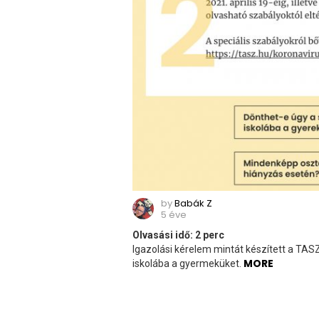
by
Babák Z
5 éve
Olvasási idő:
2
perc
Igazolási kérelem mintát készített a TA
MORE
iskolába a gyermeküket.