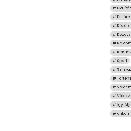
Kiállítá
Kultúra
Közérd
Közös
No co
Rende
Sport
Színhá
Történ
Válasz
Választ
Így lát
önkorm