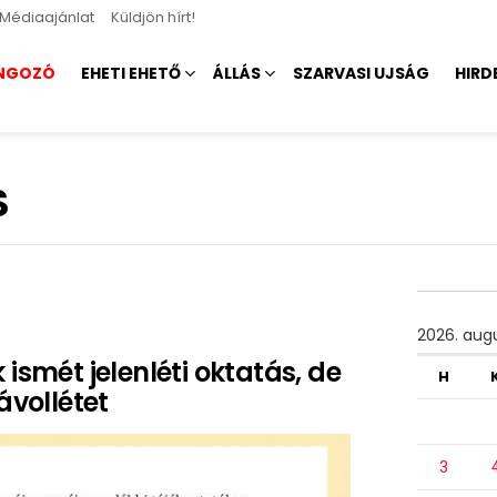
Médiaajánlat
Küldjön hírt!
NGOZÓ
EHETI EHETŐ
ÁLLÁS
SZARVASI UJSÁG
HIRD
S
2026. aug
ismét jelenléti oktatás, de
H
ávollétet
3