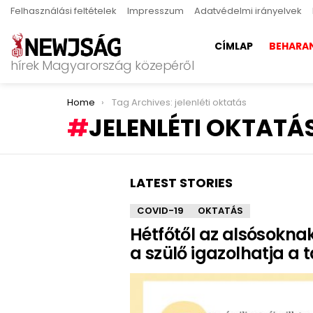
Felhasználási feltételek
Impresszum
Adatvédelmi irányelvek
CÍMLAP
BEHARA
hírek Magyarország közepéről
You are here:
Home
Tag Archives: jelenléti oktatás
JELENLÉTI OKTATÁ
LATEST STORIES
COVID-19
OKTATÁS
Hétfőtől az alsósoknak 
a szülő igazolhatja a t