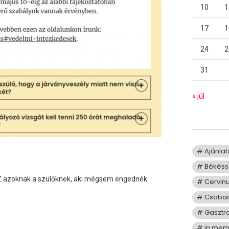
10
1
17
1
24
2
31
« júl
Ajánla
Békéss
SZ azoknak a szülőknek, aki mégsem engednék
Cervin
Csaba
Gasztr
in me